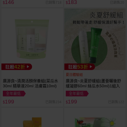
146
183
已銷售718
已銷售20
$
$
42
53
狂殺
折
狂殺
折
夏日體驗組
廣源良~清潤活顏保養組(菜瓜水
廣源良~炎夏舒緩組(蘆薈曬後舒
30ml 精華液20ml 活膚霜10ml)
緩凝膠60ml 絲瓜水50ml)1組入
全年最低
全年最低
199
199
已銷售234
已銷售122
$
$