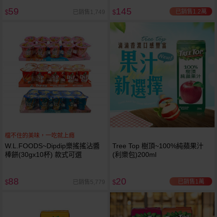
59
145
已銷售1.2萬
已銷售1,749
$
$
檔不住的美味，一吃就上癮
W.L.FOODS~Dipdip樂搖搖沾醬
Tree Top 樹頂~100%純蘋果汁
棒餅(30gx10杯) 款式可選
(利樂包)200ml
88
20
已銷售1萬
已銷售5,779
$
$