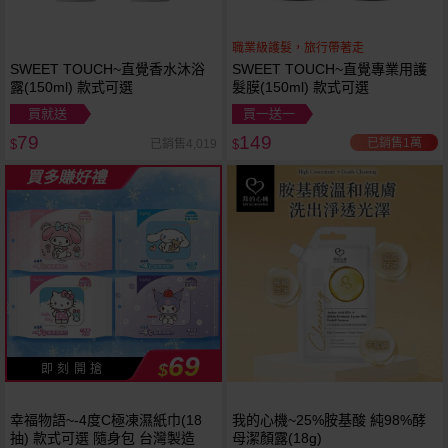
職業級護髮，旅行帶著走
SWEET TOUCH~直覺香水沐浴
SWEET TOUCH~直覺專業用護
露(150ml) 款式可選
髮膜(150ml) 款式可選
買就送
買一送一
79
149
已銷售1萬
已銷售4,019
$
$
買多賺好禮
69
$
即 刻 開 搶
幸福物語~-4度C極凍濕紙巾(18
我的心機~25%胺基酸 純98%酵
抽) 款式可選 隨身包 台灣製造
母潔顏露(18g)