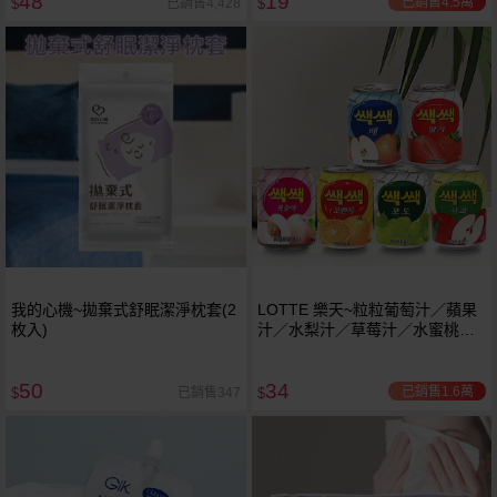
48
19
已銷售4.5萬
已銷售4,428
$
$
我的心機~拋棄式舒眠潔淨枕套(2
LOTTE 樂天~粒粒葡萄汁／蘋果
枚入)
汁／水梨汁／草莓汁／水蜜桃汁
(238ml) 款式可選
50
34
已銷售1.6萬
已銷售347
$
$