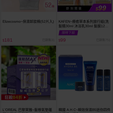
99
$
即 刻 開 搶
Elizecosmo~保濕卸妝棉(52片入)
KAFEN~療癒草本系列旅行組(洗
髮精30ml 沐浴乳30ml 髮膜12ml)
款式可選
限時下殺
181
99
已銷售31
已銷售751
$
$
84
狂殺
折
L'OREAL 巴黎萊雅~髮根氣墊蓬
韓國 A.H.C~瞬效保濕B5迷你四件