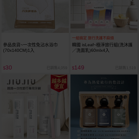
一組搞定 旅行洗護不麻煩
參品良貨~一次性免沾水浴巾
韓國 isLeaf~極淨旅行組(洗沐護
(70x140CM)1入
／洗面乳)60mlx4入
30
149
已銷售4,059
已銷售1,519
$
$
越多越
便宜