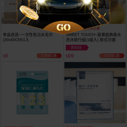
出差出國旅遊行李必備
參品良貨~一次性免沾水毛巾
SWEET TOUCH~直覺經典香水
(30x60CM)1入
洗沐旅行組(1組入) 款式可選
買就送
9
99
已銷售1萬
已銷售1萬
$
$