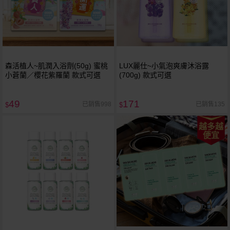
森活植人~肌潤入浴劑(50g) 蜜桃
LUX麗仕~小氣泡爽膚沐浴露
小蒼蘭／櫻花紫羅蘭 款式可選
(700g) 款式可選
49
171
已銷售998
已銷售135
$
$
越多越
便宜