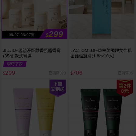
299
$
08/07-08/07搶
JIUJIU~親親淨距離香氛體香膏
LACTOMEDI~益生菌調理女性私
(35g) 款式可選
密護理凝膠(1.8gx10入)
限時下殺
299
706
已銷售323
已銷售35
$
$
下單
第2件
立刻送
0元