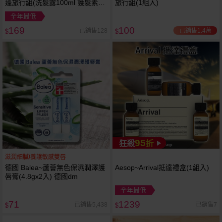
蓬旅行組(洗髮露100ml 護髮素
旅行組(1組入)
100ml) 髮根氣墊瓶
全年最低
169
100
已銷售1.4萬
已銷售128
$
$
95
狂殺
折
滋潤細膩!養護敏感雙唇
德國 Balea~蘆薈無色保濕潤澤護
Aesop~Arrival抵達禮盒(1組入)
唇膏(4.8gx2入) 德國dm
全年最低
71
1239
已銷售5,438
已銷售7
$
$