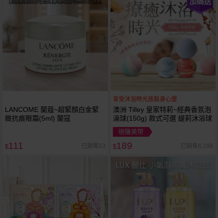
加碼送
享受沐浴時光放鬆身心靈
LANCOME 蘭蔻~超緊顏白金緊
澳洲 Tilley 皇家特莉~經典香氛泡
緻抗痕眼霜(5ml) 蘭寇
澡球(150g) 款式可選 緹莉沐浴球
現賺美幣
111
189
已銷售53
已銷售6,198
$
$