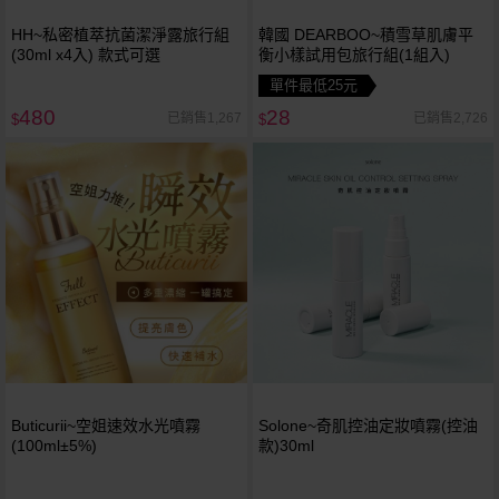
HH~私密植萃抗菌潔淨露旅行組
韓國 DEARBOO~積雪草肌膚平
(30ml x4入) 款式可選
衡小樣試用包旅行組(1組入)
單件最低25元
480
28
已銷售1,267
已銷售2,726
$
$
Buticurii~空姐速效水光噴霧
Solone~奇肌控油定妝噴霧(控油
(100ml±5%)
款)30ml