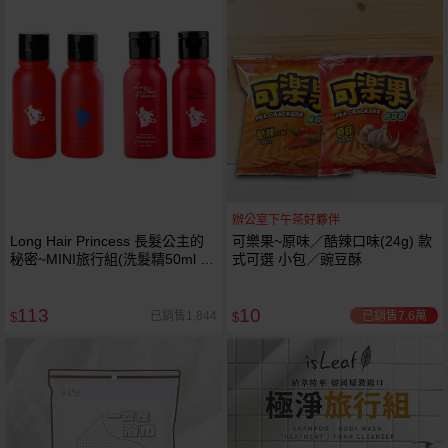
辦公室下午茶好夥伴
Long Hair Princess 長髮公主的
可樂果~原味／酷辣口味(24g) 款
秘密~MINI旅行組(洗髮精50ml 護
式可選 小包／豌豆酥
髮素50ml) 款式可選
113
10
已銷售7.6萬
已銷售1,844
$
$