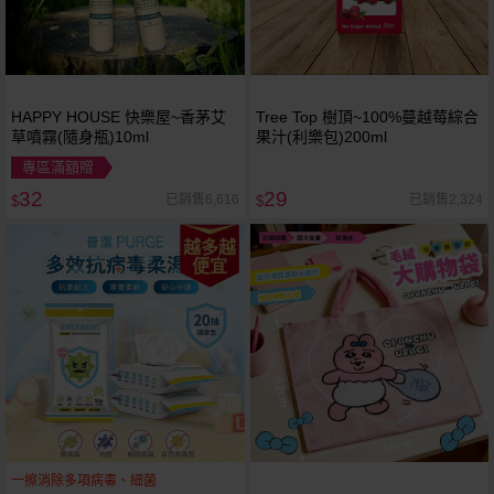
HAPPY HOUSE 快樂屋~香茅艾
Tree Top 樹頂~100%蔓越莓綜合
草噴霧(隨身瓶)10ml
果汁(利樂包)200ml
專區滿額贈
32
29
已銷售6,616
已銷售2,324
$
$
越多越
便宜
一擦消除多項病毒、細菌