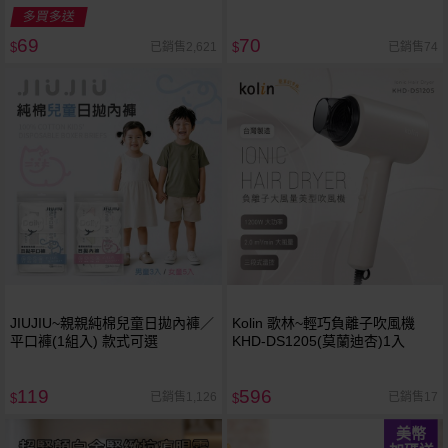
多買多送
69
70
已銷售2,621
已銷售74
$
$
JIUJIU~親親純棉兒童日拋內褲／
Kolin 歌林~輕巧負離子吹風機
平口褲(1組入) 款式可選
KHD-DS1205(莫蘭迪杏)1入
119
596
已銷售1,126
已銷售17
$
$
美幣