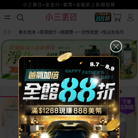
小三美日x全支付~美幣+全點折上折超划算
賺美幣~換好禮~立即換GO~
首頁
香水洗沐 +保濕旅行 +旅遊樂 +一次性枕套 +免沾水毛巾
最熱銷
最新
價格
下單
立刻送