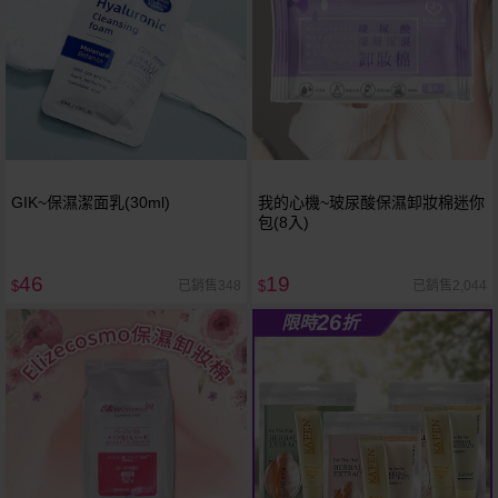
GIK~保濕潔面乳(30ml)
我的心機~玻尿酸保濕卸妝棉迷你
包(8入)
46
19
已銷售348
已銷售2,044
$
$
26
限時
折