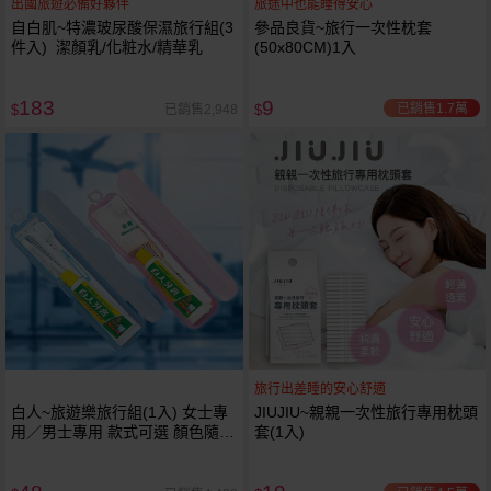
出國旅遊必備好夥伴
旅途中也能睡得安心
自白肌~特濃玻尿酸保濕旅行組(3
參品良貨~旅行一次性枕套
件入) 潔顏乳/化粧水/精華乳
(50x80CM)1入
183
9
已銷售1.7萬
已銷售2,948
$
$
旅行出差睡的安心舒適
白人~旅遊樂旅行組(1入) 女士專
JIUJIU~親親一次性旅行專用枕頭
用／男士專用 款式可選 顏色隨機
套(1入)
出貨