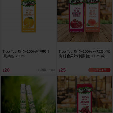
Tree Top 樹頂~100%純柳橙汁
Tree Top 樹頂~100% 石榴莓／蜜
(利樂包)200ml
桃 綜合果汁(利樂包)200ml 款式
可選
28
25
已銷售1萬
已銷售1,908
$
$