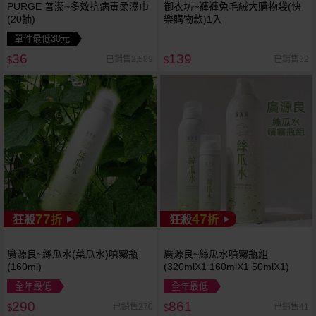
PURGE 普潔~多效抗病毒柔濕巾
御衣坊~褲褲兔毛絨大購物袋(快
(20抽)
樂購物款)1入
單件最低30元
36
139
已銷售2,589
已銷售32
$
$
77
47
狂殺
折
狂殺
折
廣源良~絲瓜水(菜瓜水)噴霧瓶
廣源良~絲瓜水噴霧瓶組
(160ml)
(320mlX1 160mlX1 50mlX1)
全年最低
全年最低
290
861
已銷售270
已銷售41
$
$