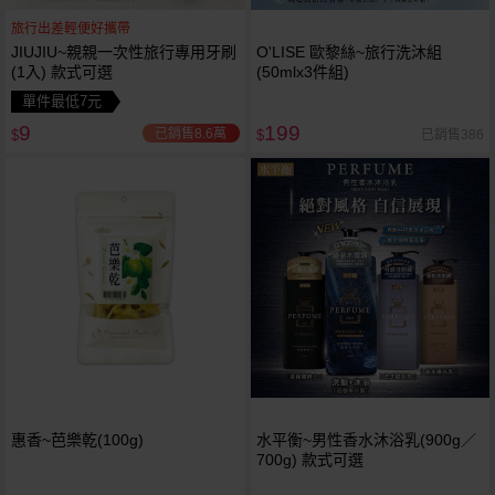
旅行出差輕便好攜帶
JIUJIU~親親一次性旅行專用牙刷
O'LISE 歐黎絲~旅行洗沐組
(1入) 款式可選
(50mlx3件組)
單件最低7元
9
199
已銷售8.6萬
已銷售386
$
$
惠香~芭樂乾(100g)
水平衡~男性香水沐浴乳(900g／
700g) 款式可選