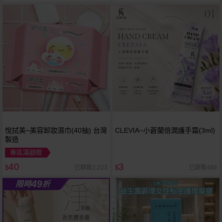
悅拭美~美容卸妝濕巾(40抽) 台灣
CLEVIA~小蒼蘭倍潤護手霜(3ml)
製造
專區滿額贈
40
3
已銷售2,223
已銷售486
$
$
49
限時
折