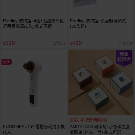
Prodigy 波特鉅~4合1石墨烯蒸氣
Prodigy 波特鉅~蒸愛眼發熱包
舒眠眼鼻罩(1入) 款式可選
(30入組)
590
490
已銷售11
已銷售9
$
$
清倉
殺很大
廠出
居家小憩 疲憊瞬間舒緩
FUGU BEAUTY~電動粉刺清潔機
AMORTALS 爾木萄~小憩香氛蒸
(1入)
氣眼罩(14入／盒) 款式可選