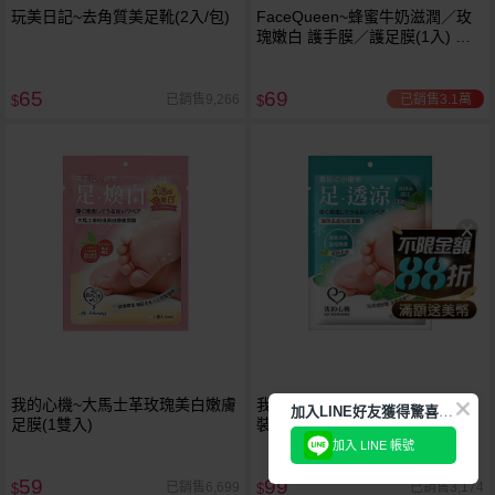
玩美日記~去角質美足靴(2入/包)
FaceQueen~蜂蜜牛奶滋潤／玫
瑰嫩白 護手膜／護足膜(1入) 款
式可選
65
69
已銷售3.1萬
已銷售9,266
$
$
我的心機~大馬士革玫瑰美白嫩膚
我的心機~薄荷去皮沁涼足膜(袋
加
入LINE好友獲得驚喜折扣!
足膜(1雙入)
裝)1雙入(30ml)
加入 LINE 帳號
59
99
已銷售6,699
已銷售3,174
$
$