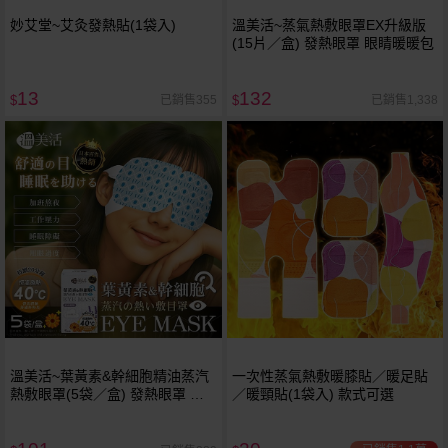
妙艾堂~艾灸發熱貼(1袋入)
溫美活~蒸氣熱敷眼罩EX升級版
(15片／盒) 發熱眼罩 眼睛暖暖包
13
132
已銷售355
已銷售1,338
$
$
溫美活~葉黃素&幹細胞精油蒸汽
一次性蒸氣熱敷暖膝貼／暖足貼
熱敷眼罩(5袋／盒) 發熱眼罩 眼
／暖頸貼(1袋入) 款式可選
睛暖暖包