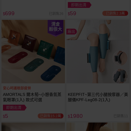
即期出清
699
59
已銷售2.3萬
已銷售26
$
$
清倉
殺很大
廠出
安心呵護眼部疲勞
AMORTALS 爾木萄~小憩香氛蒸
KEEPFIT~第三代小腿按摩器／美
氣眼罩(1入) 款式可選
腿儀KPF-Leg08-2(1入)
即期出清
5
1980
已銷售15.2萬
已銷售11
$
$