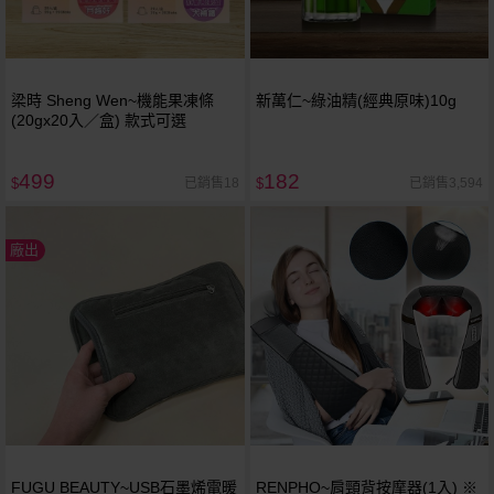
梁時 Sheng Wen~機能果凍條
新萬仁~綠油精(經典原味)10g
(20gx20入／盒) 款式可選
499
182
已銷售18
已銷售3,594
$
$
廠出
FUGU BEAUTY~USB石墨烯電暖
RENPHO~肩頸背按摩器(1入) ※