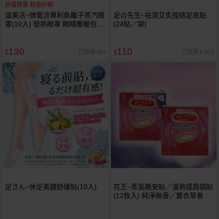
舒緩疲累 輕盈好眠
溫美活~微電流專利負離子蒸汽眼
足の先生~袪濕艾炙經絡足底貼
罩(10入) 發熱眼罩 眼睛暖暖包 蒸
(24貼／袋)
氣眼罩
130
110
已銷售363
已銷售1,003
$
$
足さん~休足美腿舒緩貼(10入)
花王~蒸氣晚安貼／溫熱感肩頸貼
(12枚入) 純淨無香／薰衣草香 款
式可選