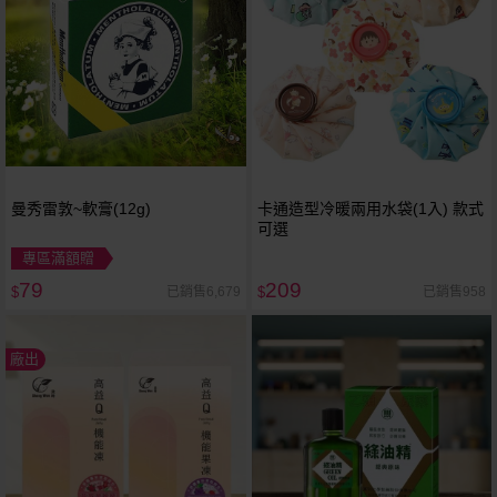
曼秀雷敦~軟膏(12g)
卡通造型冷暖兩用水袋(1入) 款式
可選
專區滿額贈
79
209
已銷售6,679
已銷售958
$
$
廠出