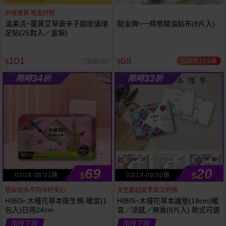
舒緩疲累 輕盈好眠
溫美活~薑黃艾草唐辛子腳底循環
龍金牌~一條根精油貼布(8片入)
足貼(25對入／盒裝)
101
68
已銷售12.8萬
已銷售667
$
$
34
33
限時
折
限時
折
69
20
$
$
03/18-08/31搶
03/18-09/30搶
極致吸水不回滲好安心
女生都超愛柔軟又舒適
HIBIS~木槿花草本衛生棉-暖宮(1
HIBIS~木槿花草本護墊(18cm)暖
包入)日用24cm
宮／涼感／無香(8片入) 款式可選
限時下殺
限時下殺