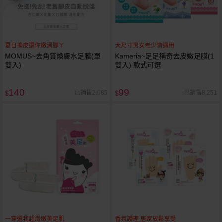
夏日換皮還你嫩滑腳ㄚ
大尺寸男女老少皆適用
MOMUS~去角質煥膚水足膜(單
Kameria~足足稱奇去皮嫩足膜(1
雙入)
雙入) 款式可選
140
99
已銷售2,085
已銷售8,251
$
$
一穿還我超滑嫩美足肌
香氛護理 居家放鬆享受