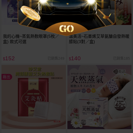
我的心機~蒸氣熱敷眼罩(5枚／
溫美活~石墨烯艾草氨醣自發熱暖
盒) 款式可選
膝貼(3對／盒)
152
140
已銷售249
已銷售185
$
$
廠出