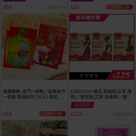
69
20
已銷售2.2萬
已銷售3,818
$
$
買多賺好禮
125
$
即 刻 開 搶
南美製藥~金門一條根／金牌金門
COOLFCA~熱式 肩頸貼(艾草 薄
一條根 精油貼布(7片入) 款式可
荷)／暖宮貼(艾草 益母草)／腰腿
選
貼(艾草 老薑)5入 款式可選
多買多送
59
125
已銷售1.1萬
已銷售4,687
$
$