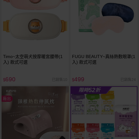
Timo~太空萌犬按摩暖宮腰帶(1
FUGU BEAUTY~真絲熱敷眼罩(1
入) 款式可選
入) 款式可選
690
499
已銷售10
已銷售24
$
$
52
限時
折
廠出