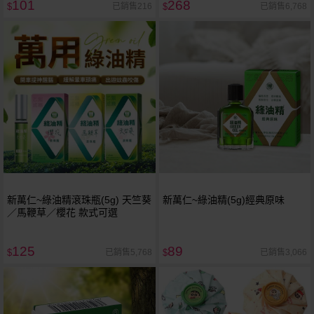
101
268
已銷售216
已銷售6,768
$
$
新萬仁~綠油精滾珠瓶(5g) 天竺葵
新萬仁~綠油精(5g)經典原味
／馬鞭草／櫻花 款式可選
125
89
已銷售5,768
已銷售3,066
$
$