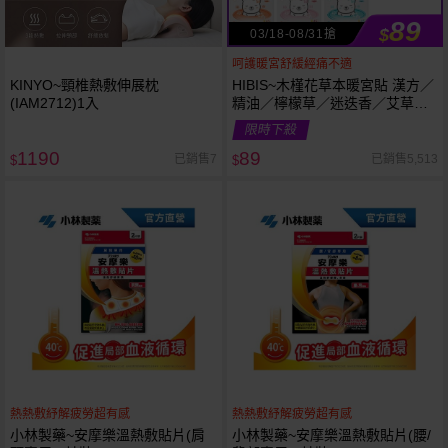
89
$
03/18-08/31搶
呵護暖宮舒緩經痛不適
KINYO~頸椎熱敷伸展枕
HIBIS~木槿花草本暖宮貼 漢方／
(IAM2712)1入
精油／檸檬草／迷迭香／艾草／
生薑／綜合 (3片入) 款式可選 暖
限時下殺
暖包
1190
89
已銷售7
已銷售5,513
$
$
熱熱敷紓解疲勞超有感
熱熱敷紓解疲勞超有感
小林製藥~安摩樂溫熱敷貼片(肩
小林製藥~安摩樂溫熱敷貼片(腰/