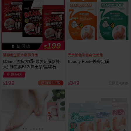
199
$
即 刻 開 搶
雙腳重生術水嫩再升級
完美腳色嶄露自信美足
OSmei 脫皮大師~最強足膜(2雙
Beauty Foot~煥膚足膜
入) 維生素B12/蜂王漿/黑曜石 3
款可選
多買多送
199
349
已銷售2.3萬
已銷售4,838
$
$