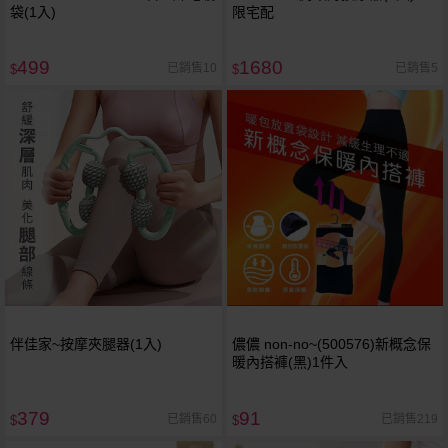
袋(1入)
限宅配
499
1680
已銷售10
已銷售5
$
$
伴佳家~按摩夾腿器(1入)
儂儂 non-no~(500576)新概念保
暖內搭褲(黑)1件入
379
91
已銷售60
已銷售219
$
$