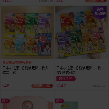
101
20
已銷售1.1萬
已銷售289
$
$
美幣
加碼送
日本藥妝必買紓壓神物
日本樹之惠~竹樹液足貼(2枚入)
日本樹之惠~竹樹液足貼(30枚／
款式可選
盒) 款式可選
現賺美幣
48
347
已銷售3.4萬
已銷售4,646
$
$
廠出
廠出