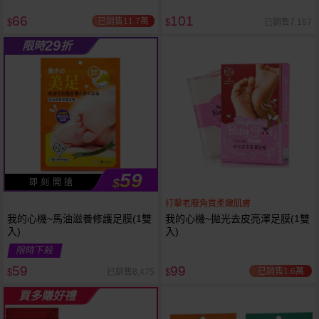
66
101
已銷售11.7萬
已銷售7,167
$
$
29
限時
折
59
$
即 刻 開 搶
打擊老廢角質柔嫩肌膚
我的心機~馬油滋養修護足膜(1雙
我的心機~拋光去皮亮澤足膜(1雙
入)
入)
限時下殺
59
99
已銷售1.6萬
已銷售8,475
$
$
買多賺好禮