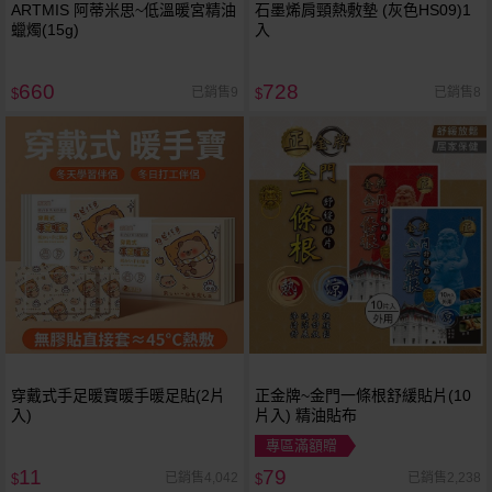
ARTMIS 阿蒂米思~低溫暖宮精油
石墨烯肩頸熱敷墊 (灰色HS09)1
蠟燭(15g)
入
660
728
已銷售9
已銷售8
$
$
穿戴式手足暖寶暖手暖足貼(2片
正金牌~金門一條根舒緩貼片(10
入)
片入) 精油貼布
專區滿額贈
11
79
已銷售4,042
已銷售2,238
$
$