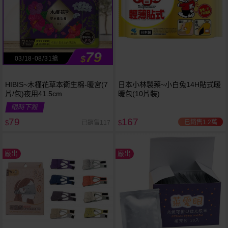
79
$
03/18-08/31搶
HIBIS~木槿花草本衛生棉-暖宮(7
日本小林製藥~小白兔14H貼式暖
片/包)夜用41.5cm
暖包(10片裝)
限時下殺
79
167
已銷售1.2萬
已銷售117
$
$
廠出
廠出