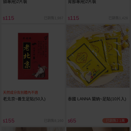
頸專用)2片裝
背部專用)2片裝
115
115
已銷售1,987
已銷售1,426
$
$
天然成分告別體內不適
老北京~養生足貼(50入)
泰國 LANNA 蘭納~足貼(10片入)
155
65
已銷售2.1萬
已銷售8,160
$
$