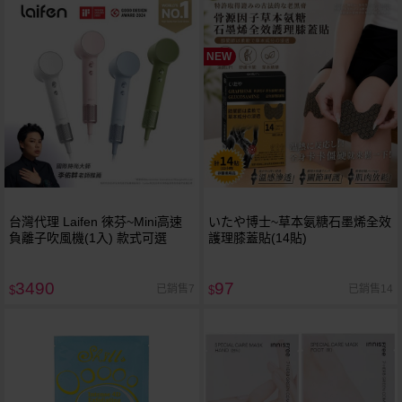
NEW
台灣代理 Laifen 徠芬~Mini高速
いたや博士~草本氨糖石墨烯全效
負離子吹風機(1入) 款式可選
護理膝蓋貼(14貼)
3490
97
已銷售7
已銷售14
$
$