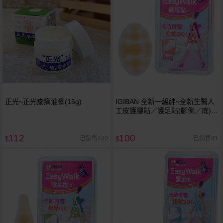
正光~正光痠痛油膏(15g)
IGIBAN 全新一級絆~全新生醫人
工皮護腳貼／護足貼(腳側／底)6
枚／盒裝
112
100
已銷售480
已銷售41
$
$