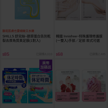
腳底肌膚也要細緻又水嫩
SHILLS 舒兒絲~膠原蛋白告別乾
韓國 Innisfree~特殊護理修護膜
裂去厚角質美足膜(1對入)
(一雙入)手部／足部 款式可選
85
68
已銷售6,010
已銷售2,485
$
$
美幣
加碼送