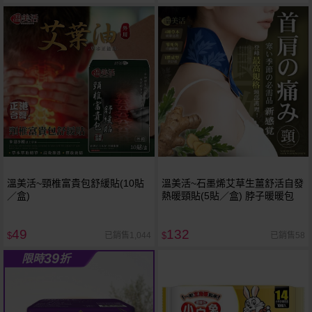
溫美活~頸椎富貴包舒緩貼(10貼
溫美活~石墨烯艾草生薑舒活自發
／盒)
熱暖頸貼(5貼／盒) 脖子暖暖包
49
132
已銷售1,044
已銷售58
$
$
39
限時
折