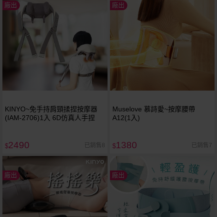
廠出
廠出
KINYO~免手持肩頸揉捏按摩器
Muselove 慕詩愛~按摩腰帶
(IAM-2706)1入 6D仿真人手捏
A12(1入)
2490
1380
已銷售8
已銷售7
$
$
廠出
廠出