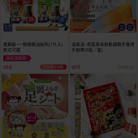
風獅爺~一條根精油貼布(7片入)
溫美活~蒸氣草本熱敷鍵鞘手專用
款式可選
手腕帶(5貼／盒)
專區滿額贈
84
99
已銷售2.4萬
已銷售542
$
$