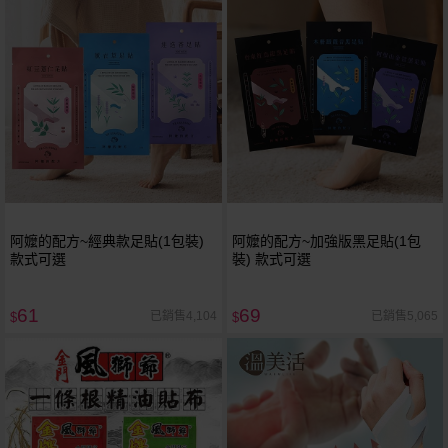
阿嬤的配方~經典款足貼(1包裝)
阿嬤的配方~加強版黑足貼(1包
款式可選
裝) 款式可選
61
69
已銷售4,104
已銷售5,065
$
$