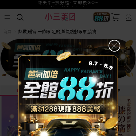
賺美幣~換好禮~立即換GO~
小三美日x全支付~美幣+全點折上折超划算
全館88折爸氣加倍！
首頁
熱敷,暖宮,一條跟,足貼,蒸氣熱敷眼罩,痠痛
最熱銷
最新
價格