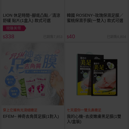
LION 休足時間~腳底凸點／清涼
韓國 ROSENY~玫瑰保濕足膜／
舒緩 貼片(1盒入) 款式可選
蜜桃保濕手膜(一雙入) 款式可選
現賺美幣
338
40
已銷售7,853
已銷售6,804
$
$
穿上它擁有光滑細嫩足
七天還你一雙北鼻嫩足
EFEM~ 神奇去角質足膜(1對入)
我的心機~去皮嫩膚黑足膜(1雙
入/盒裝)