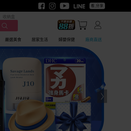
看,分享
收納盒
嚴選美食
居家生活
婦嬰保健
廠商直送