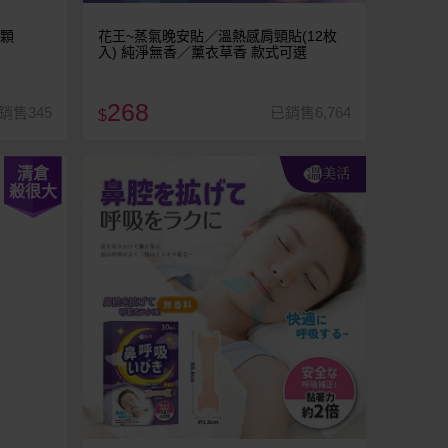
0顆
花王~蒸氣晚安貼／溫熱感肩頸貼(12枚
入) 純淨無香／薰衣草香 款式可選
268
銷售345
已銷售6,764
$
清倉
殺很大