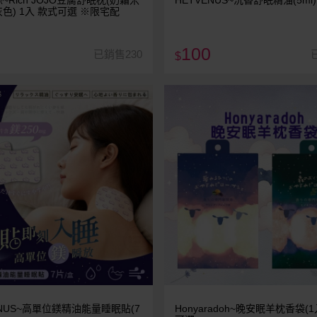
~Rich JOJO豆腐舒眠枕(奶霜米
HETVENUS~沉香舒眠精油(5ml)
色) 1入 款式可選 ※限宅配
100
已銷售230
$
ENUS~高單位鎂精油能量睡眠貼(7
Honyaradoh~晚安眠羊枕香袋(1