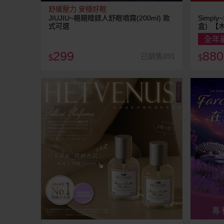
舒緩壓力 安穩好眠
JIUJIU~親親睡鎂人舒眠噴霧(200ml) 款
Simpl
式可選
盒) 【
全年
299
880
已銷售891
$
$