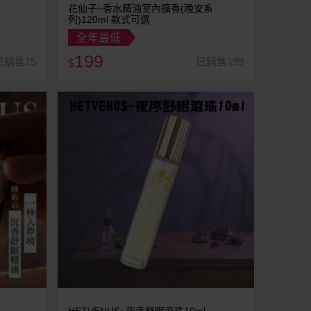
花仙子~香水精油室內擴香(晚安系
列)120ml 款式可選
全年最低
199
已銷售15
已銷售199
$