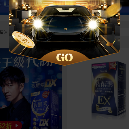
價格區間 :
安精油
52
折