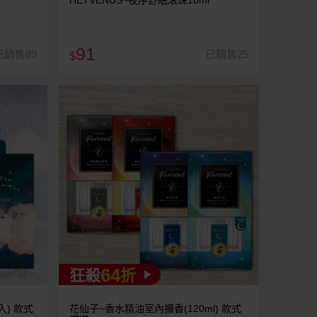
HETVENUS~夜序舒眠滾珠10ml
91
已銷售89
已銷售25
$
64
狂殺
折
入) 款式
花仙子~香水精油室內擴香(120ml) 款式