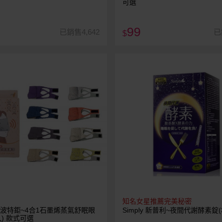
可選
99
已銷售4,642
已
$
知名女星推薦完美秘密
igy 波特鉅~4合1石墨烯蒸氣舒眠眼
Simply 新普利~夜間代謝酵素錠(
入) 款式可選