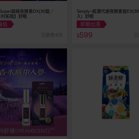
y~Super超級夜酵素DX(30錠／
Simply~超濃代謝夜酵素錠EX(3
木村拓哉】舒眠
入) 舒眠
最低
即期出清
599
已銷售405
已
$