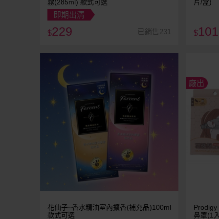
霧(285ml) 款式可選
片/盒)
即期出清
229
101
已銷售231
$
$
廠出
花仙子~香水精油室內擴香(補充品)100ml
Prod
款式可選
鼻罩(1