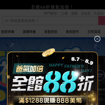
賺美幣~換好禮~立即換GO~
熱門搜尋：
口罩
面膜
沐浴乳
化妝水
小三美日x全支付~美幣+全點折上折超划算
全館88折爸氣加倍！
臉部保養
美體保養
美髮造型
香氛配件
日用清潔