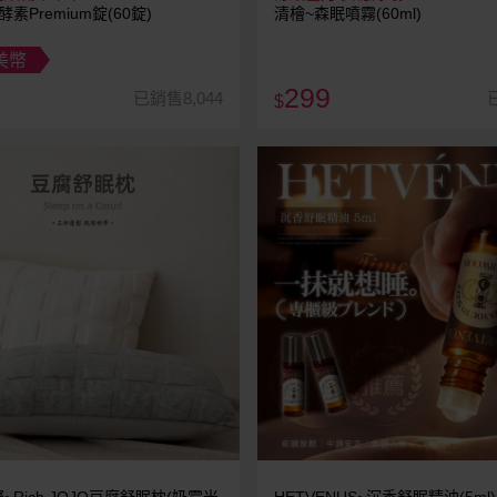
酵素Premium錠(60錠)
清檜~森眠噴霧(60ml)
美幣
299
已銷售8,044
$