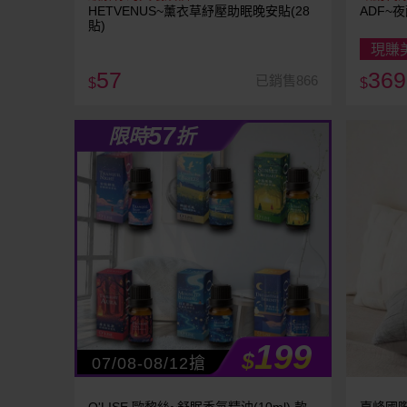
HETVENUS~薰衣草紓壓助眠晚安貼(28
ADF~夜
貼)
現賺
57
369
已銷售866
$
$
57
限時
折
199
$
07/08-08/12搶