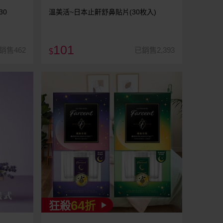
30
溫美活~日本止鼾舒鼻貼片(30枚入)
101
銷售462
已銷售2,393
$
64
狂殺
折