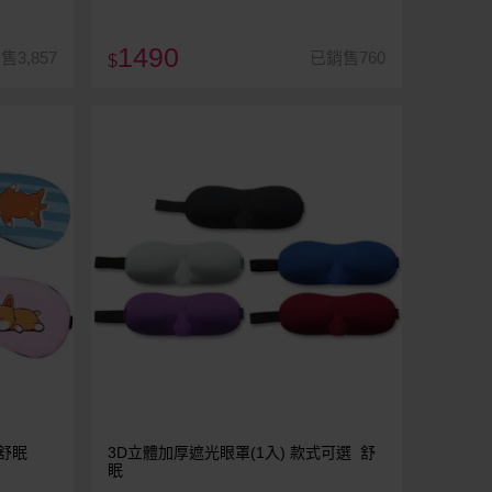
1490
售3,857
已銷售760
$
 舒眠
3D立體加厚遮光眼罩(1入) 款式可選 舒
眠