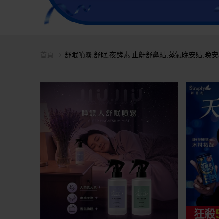
首頁
舒眠噴霧,舒眠,夜酵素,止鼾舒鼻貼,蒸氣晚安貼,晚
狂殺