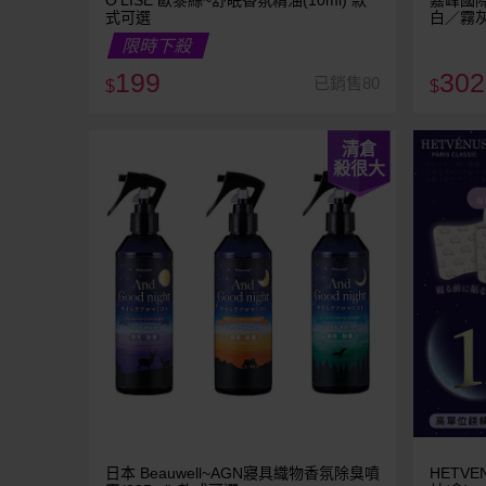
O'LISE 歐黎絲~舒眠香氛精油(10ml) 款
嘉峰國際
式可選
白／霧灰
限時下殺
199
302
已銷售80
$
$
清倉
殺很大
日本 Beauwell~AGN寢具織物香氛除臭噴
HETV