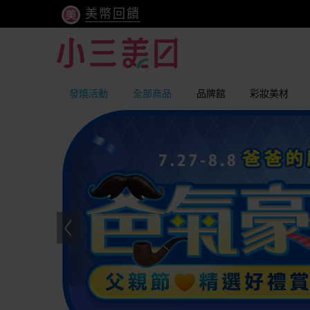
美幣回饋
發燒活動
全部商品
品牌館
彩妝美材