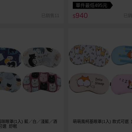
單件最低495元
940
已銷售11
已銷
$
咪眼罩(1入) 藍／白／淺藍／酒
萌萌風柯基眼罩(1入) 款式可選
可選 舒眠