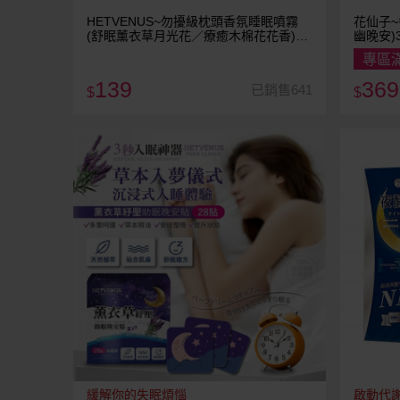
HETVENUS~勿擾級枕頭香氛睡眠噴霧
花仙子~
(舒眠薰衣草月光花／療癒木棉花花香)
幽晚安)3
30ml 款式可選 台灣製造
專區
139
369
已銷售641
$
$
緩解你的失眠煩惱
啟動代