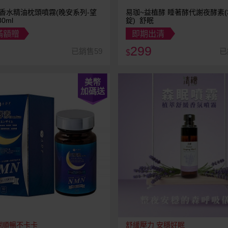
香水精油枕頭噴霧(晚安系列-望
易珈~益植酵 睡著酵代謝夜酵素(
0ml
錠) 舒眠
滿額贈
即期出清
299
已銷售59
已
$
美幣
加碼送
謝順暢不卡卡
舒緩壓力 安穩好眠