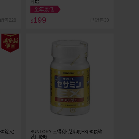
可選
全年最低
199
銷售228
已銷售39
$
越多越
便宜
30錠入)
SUNTORY 三得利~芝麻明EX(90顆罐
裝) 舒眠