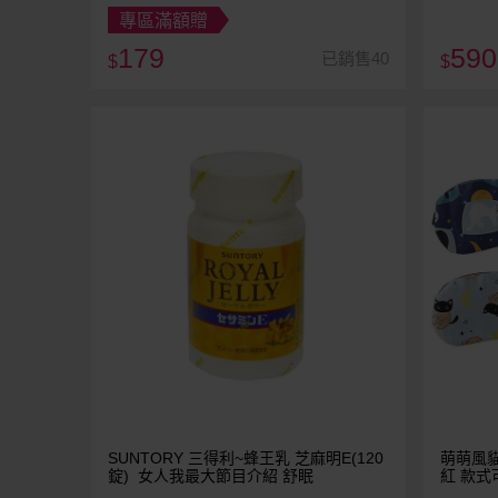
專區滿額贈
179
590
已銷售40
$
$
SUNTORY 三得利~蜂王乳 芝麻明E(120
萌萌風貓
錠) 女人我最大節目介紹 舒眠
紅 款式