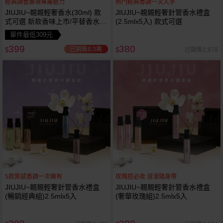
經典調香展現專屬魅力
熱門經典香調一次入手
JIUJIU~親親輕奢香水(30ml) 款
JIUJIU~親親輕奢針管香水禮盒
式可選 新款香味上市/平替香水/
(2.5mlx5入) 款式可選
大牌香水/大牌平替
單件最低309元
399
380
已銷售6.3萬
已銷售2,978
$
$
5款質感香調一次擁有
玫瑰控必收 浪漫隨身帶
JIUJIU~親親輕奢針管香水禮盒
JIUJIU~親親輕奢針管香水禮盒
(暢銷經典組)2.5mlx5入
(奢華玫瑰組)2.5mlx5入