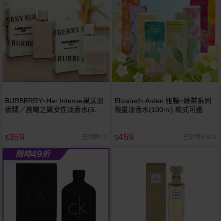
BURBERRY~Her Intense果漾淡
Elizabeth Arden 雅頓~綠茶系列
香精／晨曦之翼女性淡香水(5ml)
限量淡香水(100ml) 款式可選
款式可選
359
459
已銷售32
已銷售5,810
$
$
49
限時
折