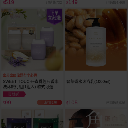
519
149
已銷售732
已銷售4,469
$
$
下單
立刻送
出差出國旅遊行李必備
SWEET TOUCH~直覺經典香水
奢華香水沐浴乳(1000ml)
洗沐旅行組(1組入) 款式可選
買就送
99
105
已銷售1萬
已銷售5,936
$
$