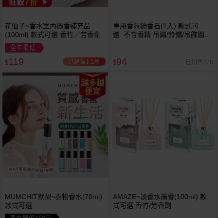
7
狂殺
折
花仙子~香水室內擴香補充品
車用香氛擴香石(1入) 款式可
(100ml) 款式可選 香竹／芳香劑
選 不含香精 吊繩/鈴鐺/吊飾圖案
隨機出貨
全年最低
119
94
已銷售1.1萬
已銷售478
$
$
越多越
便宜
MUMCHIT默契~衣物香水(70ml)
AMAZE~淡香水擴香(100ml) 款
款式可選
式可選 香竹/芳香劑