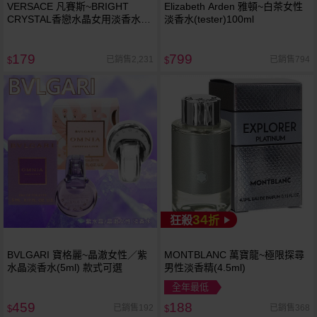
VERSACE 凡賽斯~BRIGHT
Elizabeth Arden 雅頓~白茶女性
CRYSTAL香戀水晶女用淡香水
淡香水(tester)100ml
(5ml)
179
799
已銷售2,231
已銷售794
$
$
34
狂殺
折
BVLGARI 寶格麗~晶澈女性／紫
MONTBLANC 萬寶龍~極限探尋
水晶淡香水(5ml) 款式可選
男性淡香精(4.5ml)
全年最低
459
188
已銷售192
已銷售368
$
$