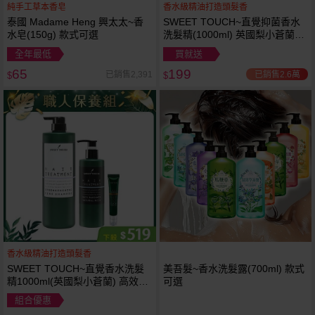
純手工草本香皂
香水級精油打造頭髮香
泰國 Madame Heng 興太太~香
SWEET TOUCH~直覺抑菌香水
水皂(150g) 款式可選
洗髮精(1000ml) 英國梨小蒼蘭／
鼠尾草海鹽 款式可選
全年最低
買就送
65
199
已銷售2.6萬
已銷售2,391
$
$
香水級精油打造頭髮香
SWEET TOUCH~直覺香水洗髮
美吾髮~香水洗髮露(700ml) 款式
精1000ml(英國梨小蒼蘭) 高效柔
可選
順護髮果酸一點靈300ml 橄欖葉
組合優惠
精華養髮凝膠20ml 組合款