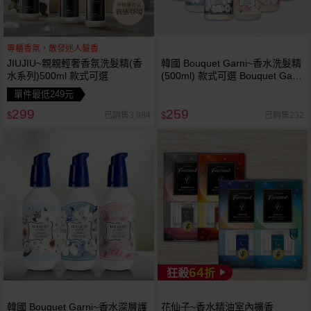
專櫃香氛，散發迷人髮香
JIUJIU~親親輕奢香氛洗髮精(香
韓國 Bouquet Garni~香水洗髮精
水系列)500ml 款式可選
(500ml) 款式可選 Bouquet Garni
Bouquet-Garni 璞珈妮
單件最低249元
299
259
已銷售3,884
已銷售232
$
$
64
狂殺
折
韓國 Bouquet Garni~香水深層護
花仙子~香水精油室內擴香