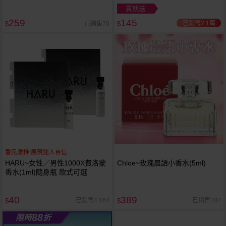
買就送
259
145
已銷售2.1萬
已銷售70
$
$
香民激推!展現迷人自信
HARU~女性／男性1000X費洛蒙
Chloe~玫瑰晨語小香水(5ml)
香水(1ml)隨身瓶 款式可選
40
389
已銷售4,164
已銷售102
$
$
88
限時
折