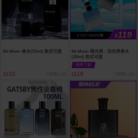
119
$
07/27-08/08搶
Mr.More~香水(30ml) 款式可選
Mr.More~陽光男／自信男香水
(30ml) 款式可選
限時下殺
132
119
已銷售4,330
已銷售1,225
$
$
45
限時
折