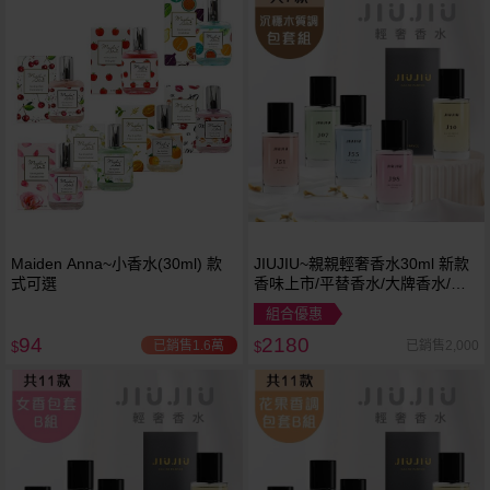
Maiden Anna~小香水(30ml) 款
JIUJIU~親親輕奢香水30ml 新款
式可選
香味上市/平替香水/大牌香水/大
牌平替
組合優惠
94
2180
已銷售1.6萬
已銷售2,000
$
$