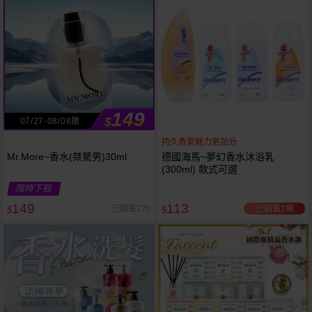
149
$
07/27-08/08搶
持久香氣魅力更加分
Mr.More~香水(桀驁男)30ml
德國海馬~夢幻香水沐浴乳
(300ml) 款式可選
限時下殺
149
113
已銷售2萬
已銷售275
$
$