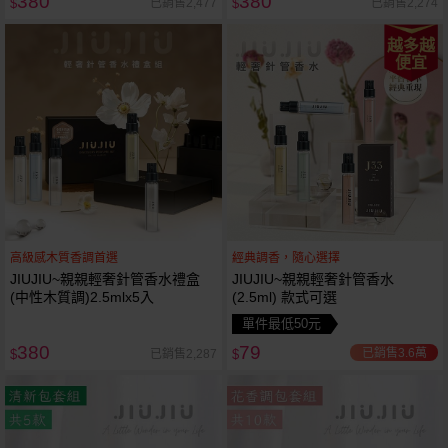
380
380
已銷售2,477
已銷售2,274
$
$
越多越
便宜
高級感木質香調首選
經典調香，隨心選擇
JIUJIU~親親輕奢針管香水禮盒
JIUJIU~親親輕奢針管香水
(中性木質調)2.5mlx5入
(2.5ml) 款式可選
單件最低50元
380
79
已銷售3.6萬
已銷售2,287
$
$