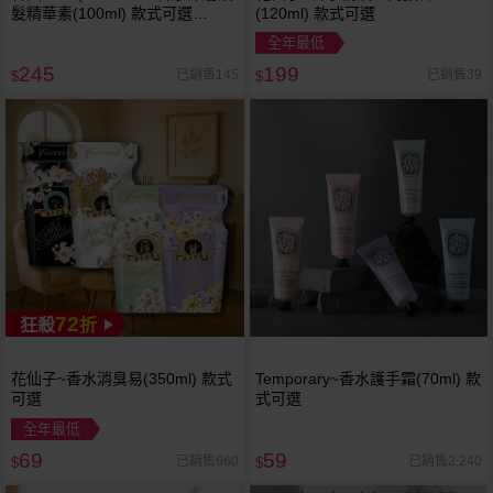
髮精華素(100ml) 款式可選
(120ml) 款式可選
Bouquet Garni Bouquet-Garni
全年最低
璞珈妮
245
199
已銷售145
已銷售39
$
$
72
狂殺
折
花仙子~香水消臭易(350ml) 款式
Temporary~香水護手霜(70ml) 款
可選
式可選
全年最低
69
59
已銷售660
已銷售2,240
$
$