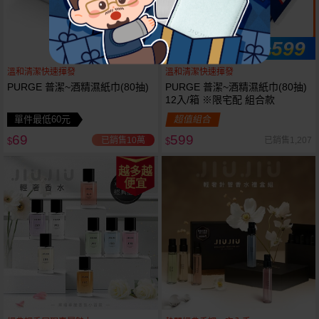
599
$
即 刻 開 搶
溫和清潔快速揮發
溫和清潔快速揮發
PURGE 普潔~酒精濕紙巾(80抽)
PURGE 普潔~酒精濕紙巾(80抽)
12入/箱 ※限宅配 組合款
單件最低60元
超值組合
69
599
已銷售10萬
已銷售1,207
$
$
越多越
便宜