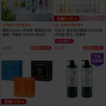
61
狂殺
折
自帶香氣打造完美邂逅
宜人清香享受時尚香氛
韓國 Elastine 伊絲婷~奢華香水洗
花仙子~香水室內擴香(120ml) 款
髮精／潤髮乳 (600ml) 款式可選
式可選 香竹／芳香劑
最新2024升級版
全年最低
202
179
已銷售30.3萬
已銷售1.4萬
$
$
下單
立刻送
32
狂殺
折