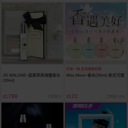
約會一噴 走到哪都好聞
JO MALONE~鼠尾草與海鹽香水
Miss More~香水(30ml) 款式可選
(30ml)
1799
122
已銷售15
已銷售6,896
$
$
85
限時
折