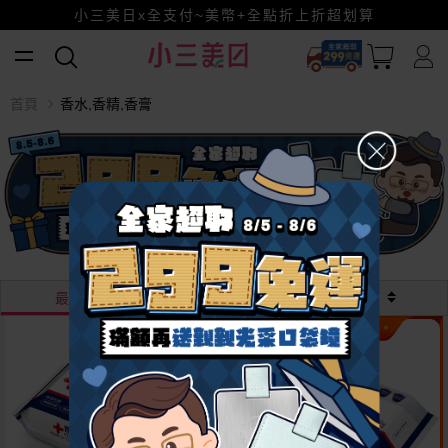
幫老爸清空購物車！
小三美日x全支付~美幣+全點折上折超划算
賺美幣~換好禮~立即換GO~
首頁
香水,香精,香膏
最熱銷
最新
價格
超值組合
越多越
便宜