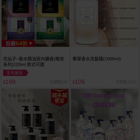
64
狂殺
折
花仙子~香水精油室內擴香(晚安
奢華香水洗髮精(1000ml)
系列)120ml 款式可選
全年最低
199
105
已銷售199
已銷售2,855
$
$
越多越
便宜