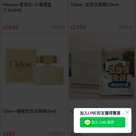
Hermes 愛馬仕~小香禮盒
Chloe~ 女性淡香精(30ml)
(7.5mlx4)
1849
1399
已銷售65
已銷售87
$
$
Chloe~極緻女性淡香精(5ml)
Chloe~光蘊玫瑰女性淡香精(5ml)
加
入LINE好友獲得驚喜折扣!
加入 LINE 帳號
389
390
已銷售229
已銷售88
$
$