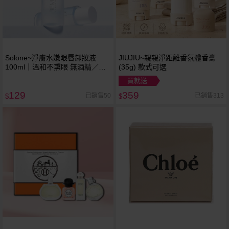
Solone~淨膚水嫩眼唇卸妝液
JIUJIU~親親淨距離香氛體香膏
100ml｜溫和不熏眼 無酒精／香
(35g) 款式可選
精 頑固彩妝秒卸 卸後清爽不油膩
買就送
129
359
已銷售50
已銷售313
$
$