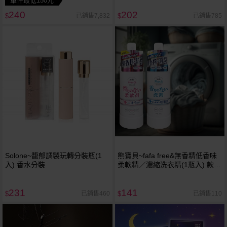
單件最低150元
240
202
已銷售7,832
已銷售785
$
$
Solone~馥郁調製玩轉分裝瓶(1
熊寶貝~fafa free&無香精低香味
入) 香水分裝
柔軟精／濃縮洗衣精(1瓶入) 款式
可選
231
141
已銷售460
已銷售110
$
$