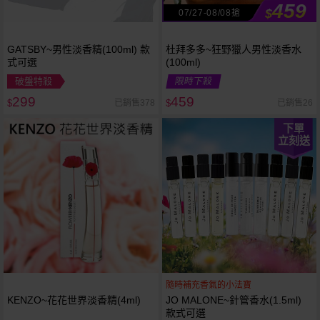
459
$
07/27-08/08搶
GATSBY~男性淡香精(100ml) 款
杜拜多多~狂野獵人男性淡香水
式可選
(100ml)
破盤特殺
限時下殺
299
459
已銷售378
已銷售26
$
$
下單
立刻送
隨時補充香氣的小法寶
KENZO~花花世界淡香精(4ml)
JO MALONE~針管香水(1.5ml)
款式可選