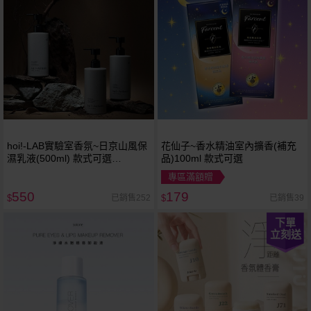
hoi!-LAB實驗室香氛~日京山風保
花仙子~香水精油室內擴香(補充
濕乳液(500ml) 款式可選
品)100ml 款式可選
Threads 爆紅品 脆 NEW
專區滿額贈
550
179
已銷售252
已銷售39
$
$
下單
立刻送