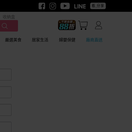
看,分享
收納盒
嚴選美食
居家生活
婦嬰保健
廠商直送