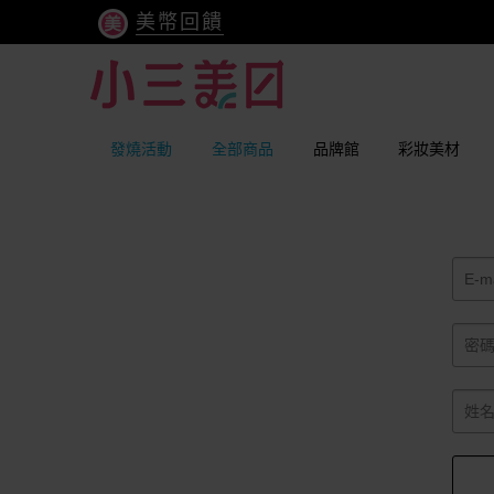
美幣回饋
發燒活動
全部商品
品牌館
彩妝美材