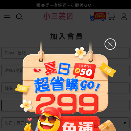
賺美幣~換好禮~立即換GO~
加入會員
女
男
月
日