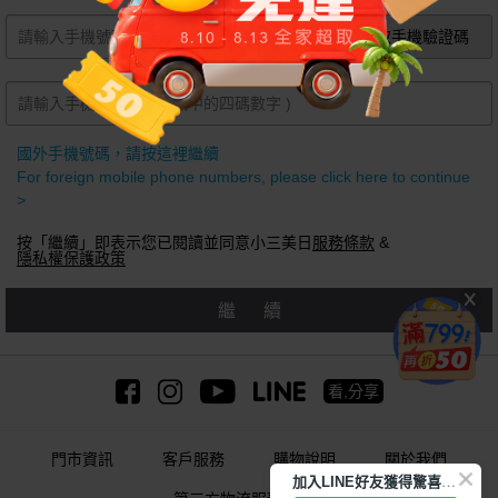
獲取手機驗證碼
國外手機號碼，請按這裡繼續
For foreign mobile phone numbers, please click here to continue
>
按「繼續」即表示您已閱讀並同意小三美日
服務條款
&
隱私權保護政策
繼續
看,分享
門市資訊
客戶服務
購物說明
關於我們
加
入LINE好友獲得驚喜折扣!