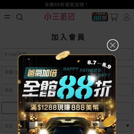
全館88折爸氣加倍！
小三美日x全支付~美幣+全點折上折超划算
賺美幣~換好禮~立即換GO~
加入會員
女
男
月
日