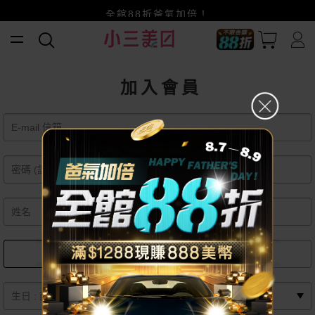
賺美幣~換好禮~立即換GO~
全館88折爸氣加倍！
小三美日x全支付~美幣+全點折上折超划算
加入會員
女
男
月
日