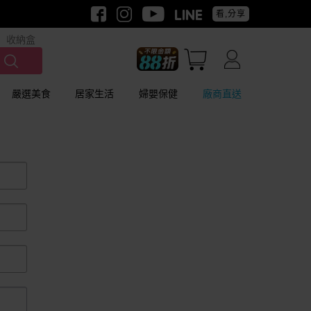
看,分享
收納盒
嚴選美食
居家生活
婦嬰保健
廠商直送