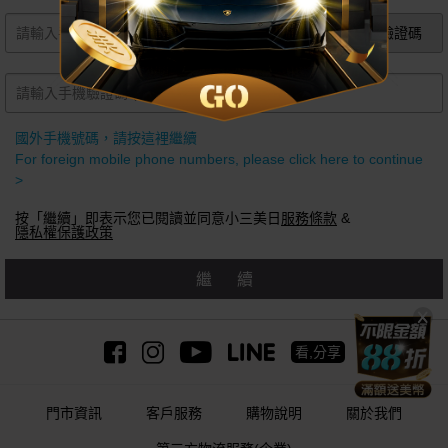
獲取手機驗證碼
國外手機號碼，請按這裡繼續
For foreign mobile phone numbers, please click here to continue
>
按「繼續」即表示您已閱讀並同意小三美日
服務條款
&
隱私權保護政策
繼續
看,分享
門市資訊
客戶服務
購物說明
關於我們