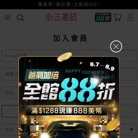
賺美幣~換好禮~立即換GO~
小三美日x全支付~美幣+全點折上折超划算
全館88折爸氣加倍！
加入會員
女
男
月
日