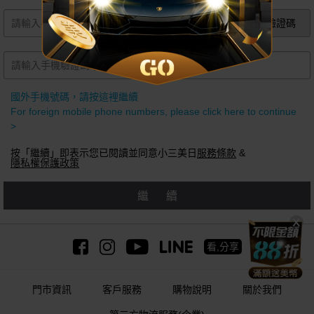
獲取手機驗證碼
國外手機號碼，請按這裡繼續
For foreign mobile phone numbers, please click here to continue
>
按「繼續」即表示您已閱讀並同意小三美日
服務條款
&
隱私權保護政策
繼續
看,分享
門市資訊
客戶服務
購物說明
關於我們