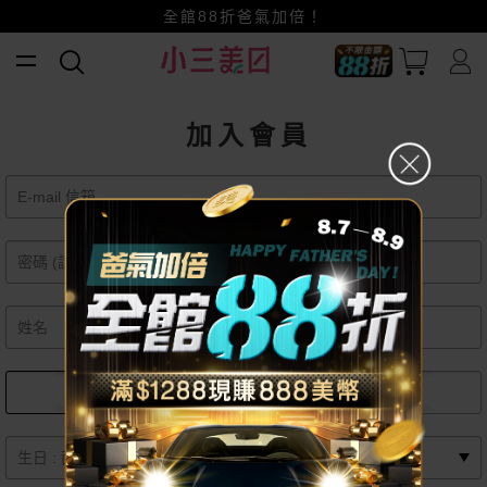
全館88折爸氣加倍！
小三美日x全支付~美幣+全點折上折超划算
賺美幣~換好禮~立即換GO~
加入會員
女
男
月
日