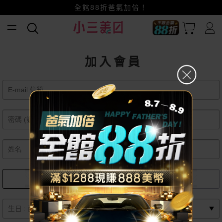
全館88折爸氣加倍！
小三美日x全支付~美幣+全點折上折超划算
賺美幣~換好禮~立即換GO~
加入會員
女
男
月
日