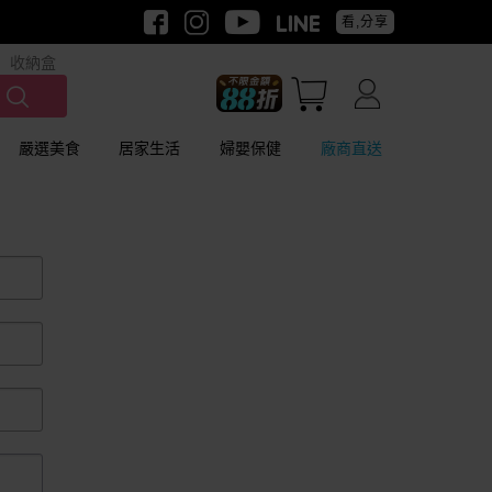
看,分享
收納盒
嚴選美食
居家生活
婦嬰保健
廠商直送