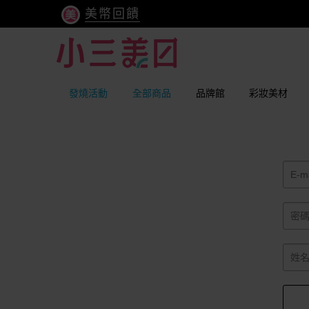
美幣回饋
發燒活動
全部商品
品牌館
彩妝美材