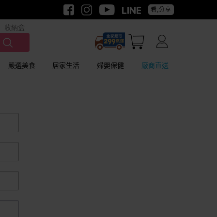
看,分享
收納盒
嚴選美食
居家生活
婦嬰保健
廠商直送