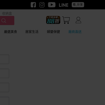
看,分享
收納盒
嚴選美食
居家生活
婦嬰保健
廠商直送