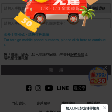
獲取手機驗證碼
國外手機號碼，請按這裡繼續
For foreign mobile phone numbers, please click here to continue
>
按「繼續」即表示您已閱讀並同意小三美日
服務條款
&
隱私權保護政策
繼續
看,分享
門市資訊
客戶服務
購物說明
關於我們
加
入LINE好友獲得驚喜折扣!