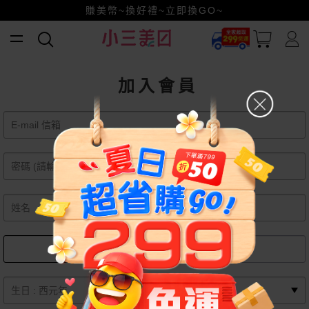
賺美幣~換好禮~立即換GO~
加入會員
女
男
月
日