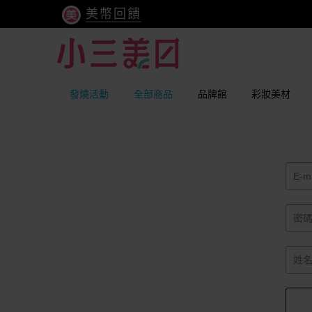
美幣回饋
發燒活動
全部商品
品牌館
彩妝美材