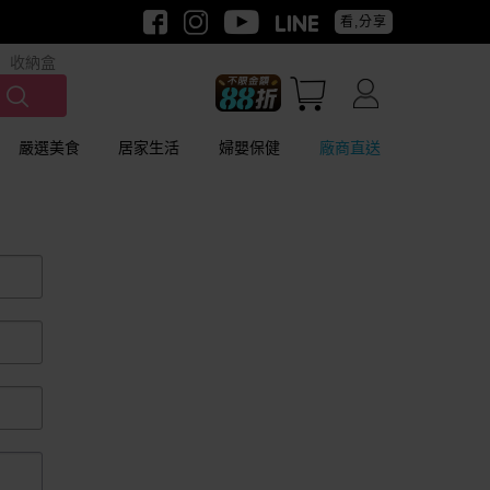
看,分享
收納盒
嚴選美食
居家生活
婦嬰保健
廠商直送