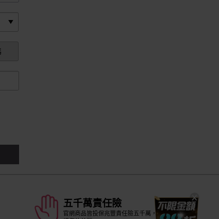
碼
五千萬責任險
官網商品皆投保兆豐責任險五千萬，安全守