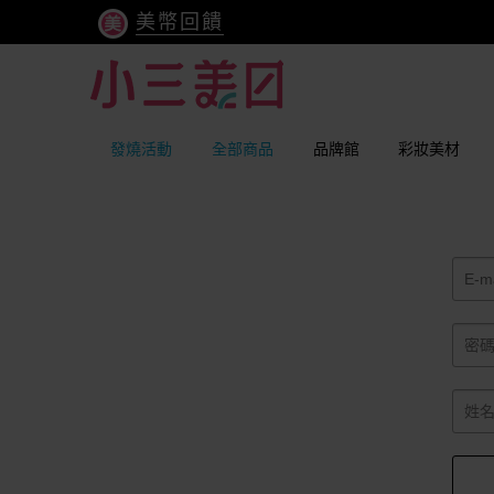
美幣回饋
發燒活動
全部商品
品牌館
彩妝美材