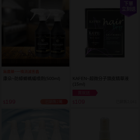
下單
立刻送
無農藥~一噴消滅害蟲
康朵~防蟑螂螞蟻噴劑(500ml)
KAFEN~超微分子頭皮精華液
(15ml)
買就送
199
109
已銷售2萬
已銷售2,041
$
$