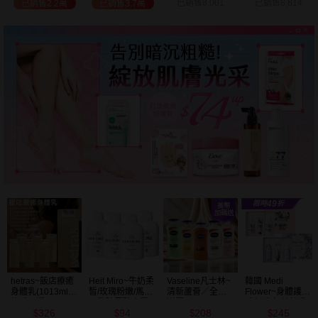
已銷售8,001
已銷售8,814
已銷售2.7萬
已銷售9.6萬
Vaseline凡士林~
韓國 Medi
BALO~山羊奶全
NIVEA妮維雅~亮
清新蘆薈／全效
Flower~身體護理
身活膚保濕／玻
白極致嫩膚乳液
滋潤／可可深層
香氛禮盒(沐浴乳
尿酸高效嫩白乳
400ml
208
245
91
299
／密集保濕／淨
300ml+乳液
液(550ml) 款式可
$
$
$
$