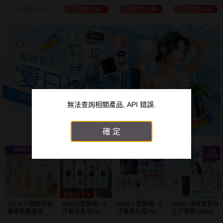
白透亮 乳液
300ml+護手霜
選
已銷售3.9萬
已銷售1.9萬
已銷售2萬
已銷售1.5萬
(725ml) 款式可選
80g) 款式可選
加大容量
無法查詢相關產品, API 錯誤.
確定
JIUJIU~親親淨距
NIVEA妮維雅~止
NIVEA 妮維雅~止
VOW~淨味君長效
離香氛體香膏
汗爽身乳液(50ml)
汗爽身乳膏Pro升
止汗噴霧(30ml)
(35g) 款式可選
款式可選
級版(50ml) 款式
體味管理