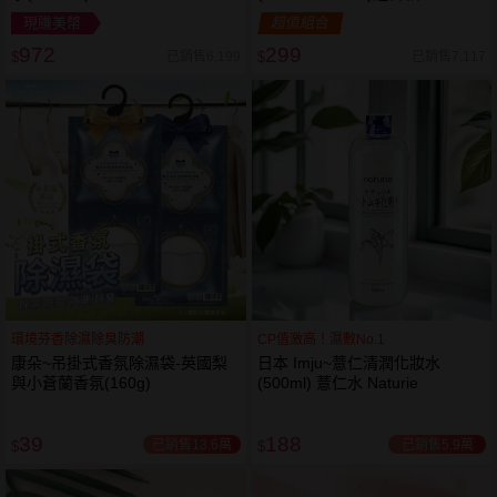
現賺美幣
超值組合
972
299
已銷售6,199
已銷售7,117
$
$
環境芬香除濕除臭防潮
CP值激高！濕敷No.1
康朵~吊掛式香氛除濕袋-英國梨
日本 Imju~薏仁清潤化妝水
與小蒼蘭香氛(160g)
(500ml) 薏仁水 Naturie
39
188
已銷售13.6萬
已銷售5.9萬
$
$