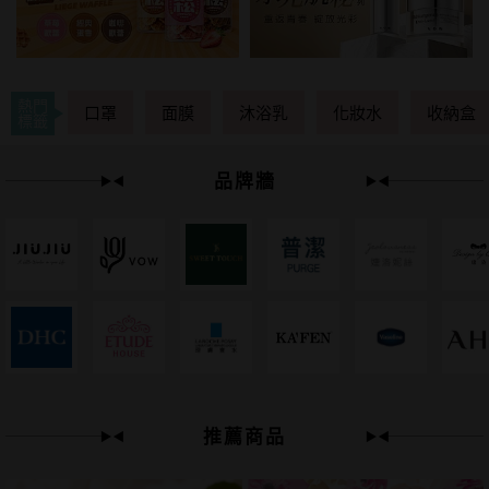
熱門
口罩
面膜
沐浴乳
化妝水
收納盒
標籤
品牌牆
49
限時
折
推薦商品