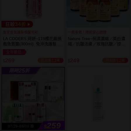
34
狂殺
折
居家香氛護髮喚醒光彩
一瓶多效！睡前安心調理
LA CODERS 珂妍~119櫻花嚴損
Nature Tree~保濕濃縮／美白濃
救急菁露(300ml) 免沖洗護髮 蕾
縮／抗皺活膚／玫瑰抗皺／控油
舒法克
抗痘／舒敏修護 精華液(250ml) 6
全年最低
款可選
269
249
已銷售3.3萬
已銷售5.2萬
$
$
25
限時
折
259
$
07/29-08/08 搶