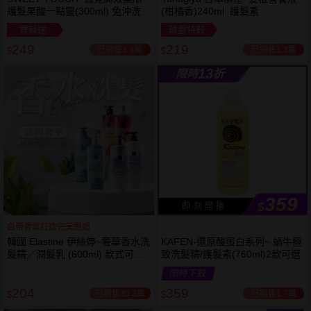
護髮果酸一點靈(300ml) 免沖洗
(柑橘香)240ml 護髮素
買就送
破盤特殺
249
219
已銷售3.4萬
已銷售1.3萬
$
$
13
限時
折
359
$
即 刻 開 搶
自帶香氣打造完美邂逅
韓國 Elastine 伊絲婷~奢華香水洗
KAFEN-還原酸蛋白系列~ 蝸牛極
髮精／潤髮乳 (600ml) 款式可選
致洗髮精/護髮素(760ml)2款可選
最新2024升級版
限時下殺
204
359
已銷售30.3萬
已銷售1.7萬
$
$