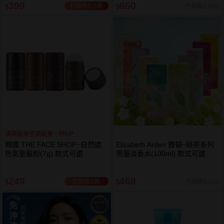
399
850
已銷售5.2萬
已銷售2,500
$
$
填補髮絲空洞髮量一秒UP
韓國 THE FACE SHOP~自然遮
Elizabeth Arden 雅頓~綠茶系列
色氣墊髮粉(7g) 款式可選
限量淡香水(100ml) 款式可選
249
468
已銷售3萬
已銷售5,810
$
$