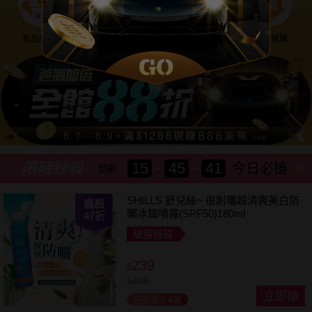
新品NEW
優惠神券
美幣回饋
降價搶購
限時秒殺
15
:
45
:
39
今日必搶
倒數
SHILLS 舒兒絲~ 很耐曬超清爽美白防
瘋殺
曬冰鎮噴霧(SPF50)180ml
47
折
破盤特殺
239
$
$
499
立即搶
已銷售2.4萬