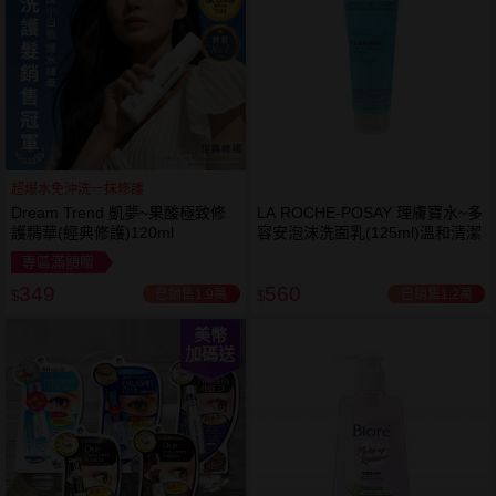
超爆水免沖洗一抹修護
Dream Trend 凱夢~果酸極致修
LA ROCHE-POSAY 理膚寶水~多
護精華(經典修護)120ml
容安泡沫洗面乳(125ml)溫和清潔
專區滿額贈
349
560
已銷售1.9萬
已銷售1.2萬
$
$
美幣
加碼送