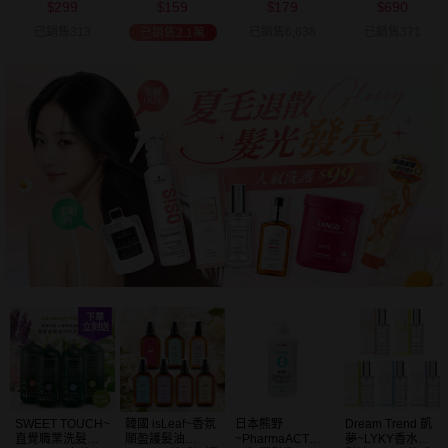
299
159
179
690
可選
$
$
$
$
已銷售313
已銷售6,638
已銷售371
已銷售2.1萬
SWEET TOUCH~
韓國 isLeaf~香氛
日本熊野
Dream Trend 凱
直覺職業洗髮精
順盈護髮油
~PharmaACT無
夢~LYKY香水護