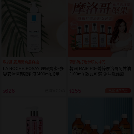
敏弱肌愛用清爽無負擔
韓熱銷打造滑順女神光
LA ROCHE-POSAY 理膚寶水~多
韓國 RAIP R3~菁粹摩洛哥阿甘油
容安清潔卸妝乳液(400ml)加量
(100ml) 款式可選 免沖洗護髮
卸妝乳液
626
155
已銷售7.7萬
已銷售7,243
$
$