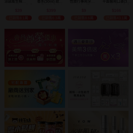
涼感衛生棉
香水(30ml) 款式
性旅行專用牙刷(1
平面醫用口罩(30
(NEW)1包入 款式
可選 新款香味上
入) 款式可選
入)輕親系列 款式
39
399
9
166
可選
市/平替香水/大牌
可選 MD雙鋼印
$
$
$
$
49
限時
折
美幣
香水/大牌平替
已銷售8.1萬
已銷售6.3萬
已銷售8.6萬
已銷售43.1萬
加碼送