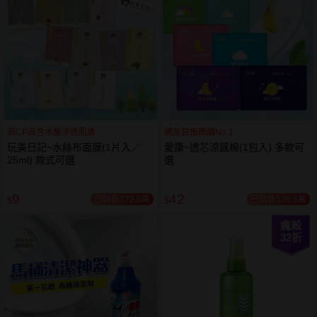
高CP高含水量滲透肌膚
網友狂推團購No.1
玩美日記~水絲布面膜(1片入／
愛康~透芯涼感棉(1包入) 多款可
25ml) 款式可選
選
9
42
已銷售172.8萬
已銷售176.5萬
$
$
瘋殺
32
折