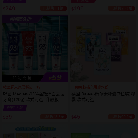
249
199
已銷售1.1萬
已銷售70.6萬
$
$
越多越
越多越
59
限時
折
便宜
便宜
59
$
即 刻 開 搶
韓國超人氣票選第一名
一顆急救補充肌膚水份
韓國 Median~93%強效淨白去垢
德國 Balea~精華素膠囊(7粒裝)膠
牙膏(120g) 款式可選 升級版
囊 款式可選
限時下殺
59
45
已銷售48.8萬
已銷售60.9萬
$
$