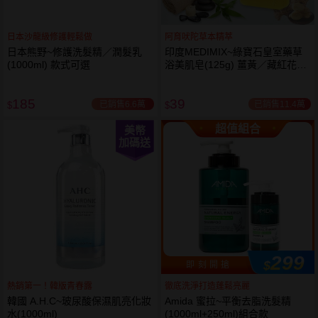
日本沙龍級修護輕鬆做
阿育吠陀草本精萃
日本熊野~修護洗髮精／潤髮乳
印度MEDIMIX~綠寶石皇室藥草
(1000ml) 款式可選
浴美肌皂(125g) 薑黃／藏紅花／
岩蘭草 款式可選
185
39
已銷售6.6萬
已銷售11.4萬
$
$
超值組合
美幣
加碼送
299
$
即 刻 開 搶
熱銷第一！韓版青春露
徹底洗淨打造蓬鬆亮麗
韓國 A.H.C~玻尿酸保濕肌亮化妝
Amida 蜜拉~平衡去脂洗髮精
水(1000ml)
(1000ml+250ml)組合款