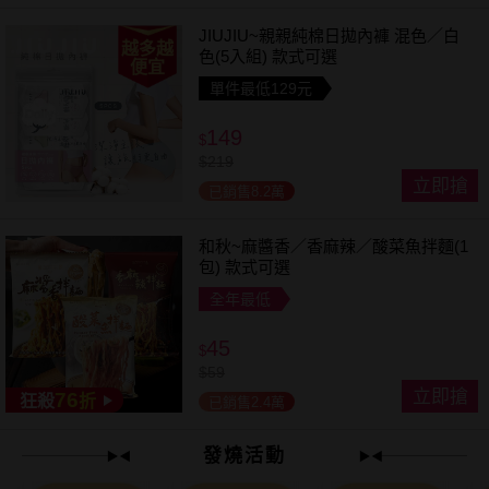
JIUJIU~親親純棉日拋內褲 混色／白
越多越
色(5入組) 款式可選
便宜
單件最低129元
149
$
$
219
立即搶
已銷售8.2萬
和秋~麻醬香／香麻辣／酸菜魚拌麵(1
包) 款式可選
全年最低
45
$
$
59
立即搶
76
狂殺
折
已銷售2.4萬
發燒活動