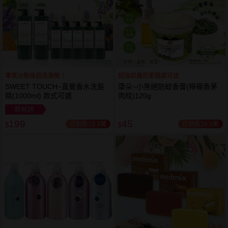
專業沙龍級超值激推！
超強蚊蟲剋星隨處可放
SWEET TOUCH~直覺香水洗髮
康朵~小黑絕防蚊香膏(檸檬香茅
精(1000ml) 款式可選
肉桂)120g
買就送
199
45
已銷售13.3萬
已銷售24.5萬
$
$