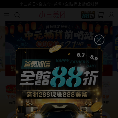
小三美日x全支付~美幣+全點折上折超划算
賺美幣~換好禮~立即換GO~
普渡必備
話題保養
盛夏提案
雨天法寶