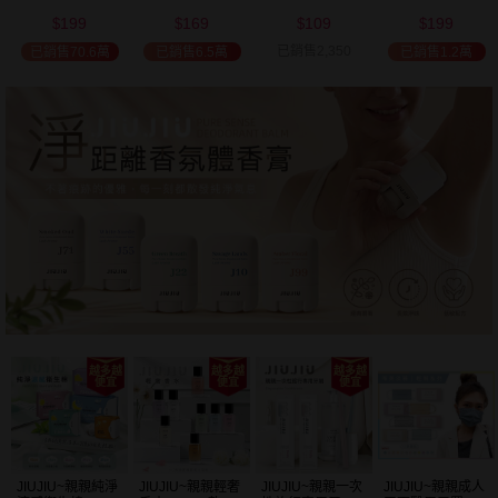
(2000ml) 多款可
(100ml) 款式可選
添加潤髮乳
髮油(50ml) 款式
199
169
109
199
選 全新包裝
(600ml)
可選
$
$
$
$
已銷售2,350
已銷售70.6萬
已銷售6.5萬
已銷售1.2萬
JIUJIU~親親純淨
JIUJIU~親親輕奢
JIUJIU~親親一次
JIUJIU~親親成人