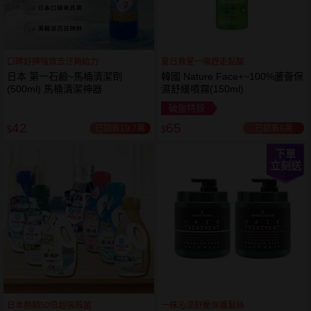
口碑好牌強效去汙夠給力
夏日救星一噴趕走黏膩
日本 第一石鹼~馬桶清潔劑
韓國 Nature Face+~100%蘆薈保
(500ml) 馬桶清潔神器
濕舒緩噴霧(150ml)
破盤特殺
42
65
已銷售19.7萬
已銷售6萬
$
$
下單
立刻送
日本熱銷50倍超強殺菌
一抹沁涼舒壓保護髮絲