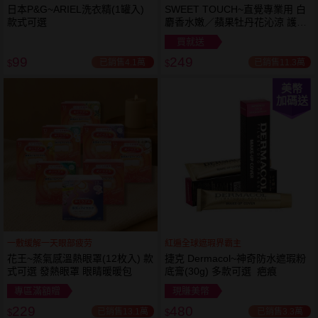
日本P&G~ARIEL洗衣精(1罐入)
SWEET TOUCH~直覺專業用 白
款式可選
麝香水嫩／蘋果牡丹花沁涼 護髮
膜(1000ml) 款式可選 全新包裝
買就送
99
249
已銷售4.1萬
已銷售11.3萬
$
$
美幣
加碼送
一敷缓解一天眼部疲劳
紅遍全球遮瑕界霸主
花王~蒸氣感溫熱眼罩(12枚入) 款
捷克 Dermacol~神奇防水遮瑕粉
式可選 發熱眼罩 眼睛暖暖包
底膏(30g) 多款可選 疤痕
專區滿額贈
現賺美幣
229
480
已銷售13.1萬
已銷售3.3萬
$
$