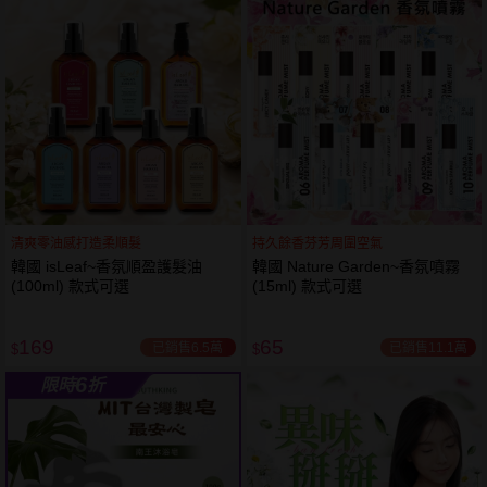
61
狂殺
折
清爽零油感打造柔順髮
持久餘香芬芳周圍空氣
韓國 isLeaf~香氛順盈護髮油
韓國 Nature Garden~香氛噴霧
(100ml) 款式可選
(15ml) 款式可選
169
65
已銷售6.5萬
已銷售11.1萬
$
$
6
限時
折