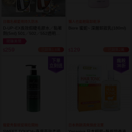
日雜名模愛用持久防水
懶人也能輕鬆卸乾淨
D-UP~EX長效假睫毛膠水／黏著
Biore 蜜妮~ 深層卸妝乳(180ml)
劑(5ml) 501／502／552透明／
553黑色／554咖啡色 款式可選
現賺美幣
259
129
已銷售1.8萬
已銷售2萬
$
$
下單
瘋殺
立刻送
36
折
寵愛秀髮就從現在開始
日本熱銷清爽頭皮法寶
SWEET TOUCH~直覺高效柔順
Yanagiya 日本柳屋~髮根營養液