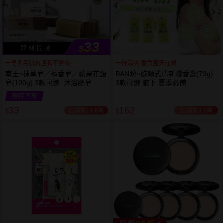
33
$
即 刻 開 搶
一皂多用肌膚溫和不緊繃
一抹清爽 香氣整天在線
南王~抹草皂／檀香皂／蘋果花語
BAN盼~旋轉式清新體香膏(73g)
皂(100g) 3款可選 沐浴肥皂
3款可選 腋下 夏季必備
限時下殺
下單
立刻送
33
162
已銷售14.6萬
已銷售3.5萬
$
$