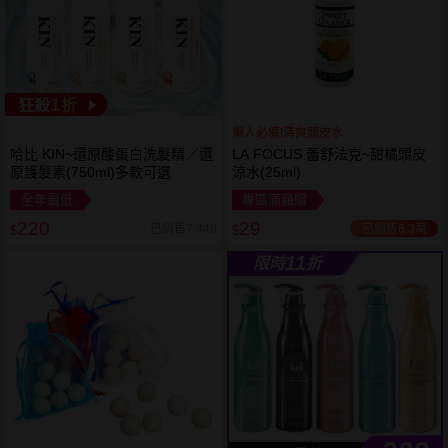
1
狂殺
折
懶人必備!清爽頭皮水
哈比 KIN~還原酸蛋白洗髮精／還
LA FOCUS 蕾舒法克~甜橘頭皮
原護髮素(750ml)多款可選
涼水(25ml)
全年最低
專區滿額贈
220
29
已銷售6.3萬
已銷售7,448
$
$
11
限時
折