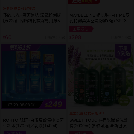
85
狂殺
折
粉刺終結者輕鬆掃除
我的心機~黑頭終結 深層粉刺拔
MAYBELLINE 媚比琳~FIT ME反
膜(22g) 附贈粉刺拔除專用紙50
孔特霧柔焦空氣粉餅(6g) SPF32
張
PA+++ 款式可選 空氣小圓餅
全年最低
60
298
已銷售2,458
已銷售1,483
$
$
51
限時
折
下單
立刻送
249
$
07/29-08/08 搶
專業沙龍級超值激推！
ROHTO 肌研~白潤高效集中淡斑
SWEET TOUCH~直覺職業洗髮
化粧水(170ml)／乳液(140ml) 款
精(2000ml) 多款可選 全新包裝
式可選
限時下殺
買就送