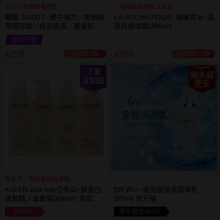
全方位修護保養禮盒
一噴讓肌膚舒緩又鎮定
韓國 JIGOTT~蝸牛彈力／植物精
LA ROCHE-POSAY 理膚寶水~溫
華玻尿酸／綠茶保濕／蘆薈舒緩
泉舒緩噴霧(300ml)
修復 禮盒(5件組) 款式可選 化妝
限時下殺
水+乳液+面霜
259
389
已銷售2萬
已銷售2.1萬
$
$
下單
越多越
立刻送
便宜
護色洗，再現柔順光澤髮
KAFEN acid hair亞希朵~酸蛋白
DR.WU~ 玻尿酸保濕精華乳
洗髮精／滋養霜(800ml) 多款可
(50ml) 新升級
選
買就送
單件最低450元