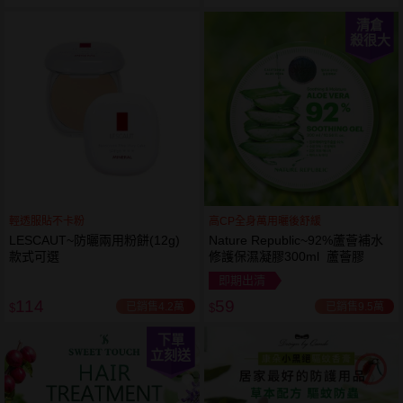
清倉
殺很大
輕透服貼不卡粉
高CP全身萬用曬後舒緩
LESCAUT~防曬兩用粉餅(12g)
Nature Republic~92%蘆薈補水
款式可選
修護保濕凝膠300ml 蘆薈膠
即期出清
114
59
已銷售4.2萬
已銷售9.5萬
$
$
下單
立刻送