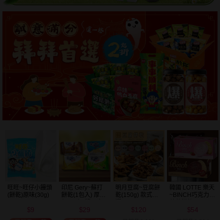
明月豆腐~豆腐餅
韓國 LOTTE 樂天
韓國 好麗友~ 好
韓國 海太~ 辣炒
乾(150g) 款式可
~BINCH巧克力／
多魚餅乾(30g) 款
年糕餅乾(103g)
選
草莓餅乾(102g)
式可選
120
54
20
39
款式可選
$
$
$
$