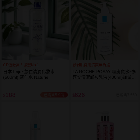
CP值激高！濕敷No.1
敏弱肌愛用清爽無負擔
日本 Imju~薏仁清潤化妝水
LA ROCHE-POSAY 理膚寶水~多
(500ml) 薏仁水 Naturie
容安清潔卸妝乳液(400ml)加量
卸妝乳液
188
626
已銷售5.9萬
已銷售7,559
$
$