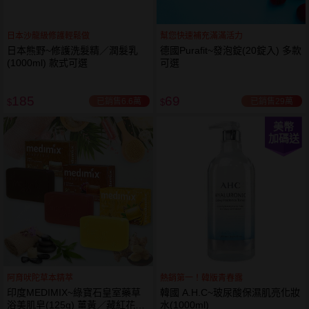
日本沙龍級修護輕鬆做
幫您快速補充滿滿活力
日本熊野~修護洗髮精／潤髮乳
德國Purafit~發泡錠(20錠入) 多款
(1000ml) 款式可選
可選
185
69
已銷售6.6萬
已銷售29萬
$
$
美幣
加碼送
阿育吠陀草本精萃
熱銷第一！韓版青春露
印度MEDIMIX~綠寶石皇室藥草
韓國 A.H.C~玻尿酸保濕肌亮化妝
浴美肌皂(125g) 薑黃／藏紅花／
水(1000ml)