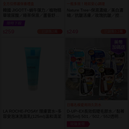
全方位修護保養禮盒
一瓶多效！睡前安心調理
韓國 JIGOTT~蝸牛彈力／植物精
Nature Tree~保濕濃縮／美白濃
華玻尿酸／綠茶保濕／蘆薈舒緩
縮／抗皺活膚／玫瑰抗皺／控油
修復 禮盒(5件組) 款式可選 化妝
抗痘／舒敏修護 精華液(250ml) 6
限時下殺
水+乳液+面霜
款可選
259
249
已銷售2萬
已銷售5.2萬
$
$
美幣
加碼送
日雜名模愛用持久防水
LA ROCHE-POSAY 理膚寶水~多
D-UP~EX長效假睫毛膠水／黏著
容安泡沫洗面乳(125ml)溫和清潔
劑(5ml) 501／502／552透明／
553黑色／554咖啡色 款式可選
現賺美幣