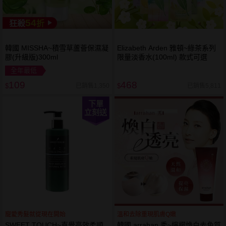
54
狂殺
折
韓國 MISSHA~積雪草蘆薈保濕凝
Elizabeth Arden 雅頓~綠茶系列
膠(升級版)300ml
限量淡香水(100ml) 款式可選
全年最低
109
468
已銷售1,350
已銷售5,811
$
$
下單
立刻送
寵愛秀髮就從現在開始
溫和去除重現肌膚Q嫩
SWEET TOUCH~直覺高效柔順
韓國 arrahan 秀~檸檬煥白去角質