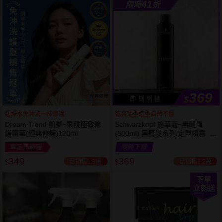
41
限時
折
369
$
即 刻 開 搶
超爆水免沖洗一抹修護
乾爽定型造型自然不僵
Dream Trend 凱夢~果酸極致修
Schwarzkopf 施華蔻~黑颶風
護精華(經典修護)120ml
(500ml) 黑魔髮系列/定型噴霧 施
華寇
專區滿額贈
限時下殺
349
369
已銷售1.9萬
已銷售1.2萬
$
$
下單
立刻送