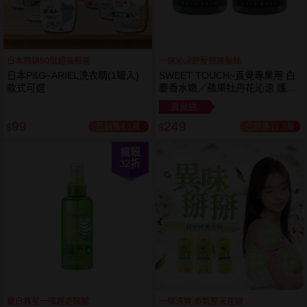
日本熱銷50倍超強殺菌
一抹沁涼舒壓保護髮絲
日本P&G~ARIEL洗衣精(1罐入)
SWEET TOUCH~直覺專業用 白
款式可選
麝香水嫩／蘋果牡丹花沁涼 護髮
膜(1000ml) 款式可選 全新包裝
買就送
99
249
已銷售4.1萬
已銷售11.3萬
$
$
瘋殺
32
折
夏日救星一噴趕走黏膩
一抹清爽 香氣整天在線