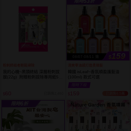
53
限時
折
61
狂殺
折
159
$
08/07-08/11 搶
粉刺終結者輕鬆掃除
清爽零油感打造柔順髮
我的心機~黑頭終結 深層粉刺拔
韓國 isLeaf~香氛順盈護髮油
膜(22g) 附贈粉刺拔除專用紙50
(100ml) 款式可選
張
限時下殺
60
159
已銷售6.5萬
已銷售2,460
$
$
6
限時
折