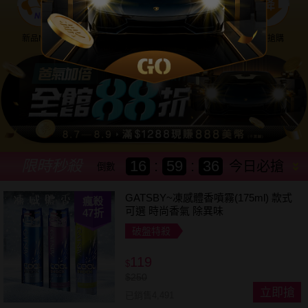
新品NEW
優惠神券
美幣回饋
降價搶購
限時秒殺
16
:
59
:
34
今日必搶
倒數
GATSBY~凍感體香噴霧(175ml) 款式
瘋殺
可選 時尚香氣 除異味
47
折
破盤特殺
119
$
$
250
立即搶
已銷售4,491