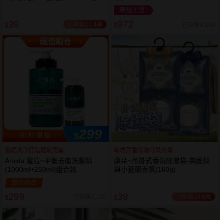
岩蘭草 款式可選
現賺美幣
39
972
已銷售11.4萬
已銷售6,199
$
$
超值組合
299
$
即 刻 開 搶
徹底洗淨打造蓬鬆亮麗
環境芬香除濕除臭防潮
Amida 蜜拉~平衡去脂洗髮精
康朵~吊掛式香氛除濕袋-英國梨
(1000ml+250ml)組合款
與小蒼蘭香氛(160g)
超值組合
299
39
已銷售13.6萬
已銷售7,120
$
$