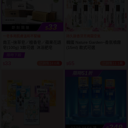
33
$
即 刻 開 搶
一皂多用肌膚溫和不緊繃
持久餘香芬芳周圍空氣
南王~抹草皂／檀香皂／蘋果花語
韓國 Nature Garden~香氛噴霧
皂(100g) 3款可選 沐浴肥皂
(15ml) 款式可選
53
限時
折
限時下殺
下單
立刻送
33
65
已銷售14.6萬
已銷售11.1萬
$
$
51
限時
折
249
07/29-08/08 搶