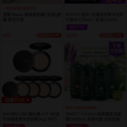
$
一顆急救補充肌膚水份
德國 Balea~精華素膠囊(7粒裝)膠
ROHTO 肌研~白潤高效集中淡斑
囊 款式可選
化粧水(170ml)／乳液(140ml) 款
式可選
限時下殺
45
249
已銷售60.9萬
已銷售1.1萬
$
$
下單
立刻送
85
狂殺
折
專業沙龍級超值激推！
MAYBELLINE 媚比琳~FIT ME反
SWEET TOUCH~直覺職業洗髮
孔特霧柔焦空氣粉餅(6g) SPF32
精(2000ml) 多款可選 全新包裝
PA+++ 款式可選 空氣小圓餅
全年最低
買就送