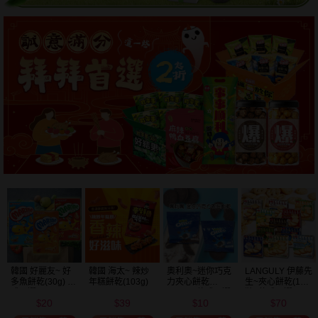
韓國 好麗友~ 好
韓國 海太~ 辣炒
奧利奧~迷你巧克
LANGULY 伊藤先
多魚餅乾(30g) 款
年糕餅乾(103g)
力夾心餅乾
生~夾心餅乾(1盒
式可選
(20.4g) 款式可選
裝) 款式可選
20
39
10
70
美式賣場熱銷
$
$
$
$