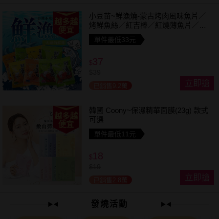
小豆苗~鮮漁燒-蒙古烤肉風味魚片／
越多越
烤鮮魚絲／紅吉棒／紅燒薄魚片／鱈
便宜
魚香絲／方塊鮮魚片／清香魚／煙燻
單件最低33元
切片(1包入) 款式可選
37
$
$
39
立即搶
已銷售9.2萬
韓國 Coony~保濕精華面膜(23g) 款式
越多越
可選
便宜
單件最低11元
18
$
$
19
立即搶
已銷售2.8萬
發燒活動