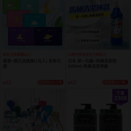
網友狂推團購No.1
口碑好牌強效去汙夠給力
愛康~透芯涼感棉(1包入) 多款可
日本 第一石鹼~馬桶清潔劑
選
(500ml) 馬桶清潔神器
42
42
已銷售176.5萬
已銷售19.7萬
$
$
下單
立刻送