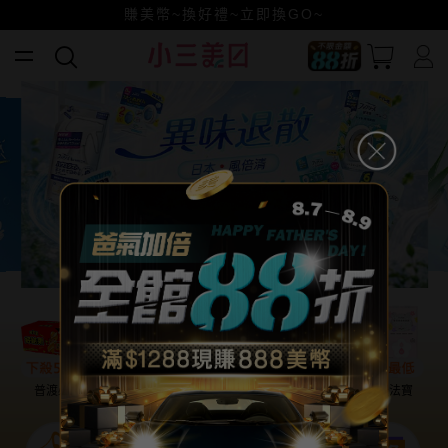
賺美幣~換好禮~立即換GO~
小三美日x全支付~美幣+全點折上折超划算
全館88折爸氣加倍！
普渡必備
話題保養
盛夏提案
雨天法寶