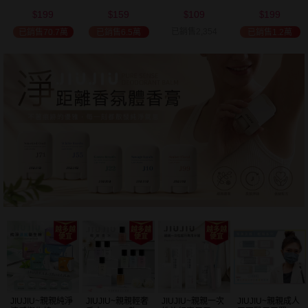
(2000ml) 多款可
(100ml) 款式可選
添加潤髮乳
髮油(50ml) 款式
199
159
109
199
選 全新包裝
(600ml)
可選
$
$
$
$
已銷售2,354
已銷售70.7萬
已銷售6.5萬
已銷售1.2萬
JIUJIU~親親純淨
JIUJIU~親親輕奢
JIUJIU~親親一次
JIUJIU~親親成人