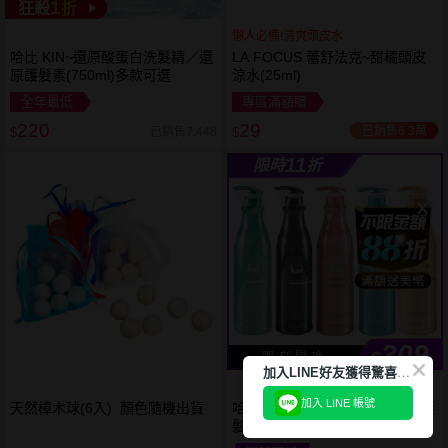
1
狂殺
折
懶人必備!清爽頭皮水
哈比 KIN~還原酸蛋白洗髮精／還
LA FOCUS 蕾舒法克~甜橘頭皮
原護髮素(750ml)多款可選
涼水(25ml)
全年最低
專區滿額贈
220
29
已銷售6.3萬
已銷售7,448
$
$
11
限時
折
309
$
即 刻 開 搶
加
入LINE好友獲得驚喜折扣!
加入 LINE 帳號
天然樟木球(6入) 顏色隨機出貨
哈比 KIN~卡碧絲頂級洗髮精／護
髮素／沐浴乳(900ml) 款式可選