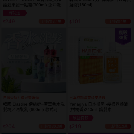
護髮果酸一點靈(300ml) 免沖洗
凝膠(180ml)
買就送
249
101
已銷售3.4萬
已銷售4萬
$
$
瘋殺
36
折
自帶香氣打造完美邂逅
日本熱銷清爽頭皮法寶
韓國 Elastine 伊絲婷~奢華香水洗
Yanagiya 日本柳屋~髮根營養液
髮精／潤髮乳 (600ml) 款式可選
(柑橘香)240ml 護髮素
最新2024升級版
破盤特殺
204
219
已銷售30.3萬
已銷售1.3萬
$
$