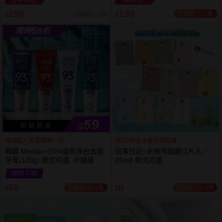
298
199
已銷售70.7萬
已銷售1,484
$
$
越多越
越多越
59
限時
折
便宜
便宜
59
$
即 刻 開 搶
韓國超人氣票選第一名
高CP高含水量滲透肌膚
韓國 Median~93%強效淨白去垢
玩美日記~水絲布面膜(1片入／
牙膏(120g) 款式可選 升級版
25ml) 款式可選
限時下殺
59
9
已銷售48.8萬
已銷售172.8萬
$
$