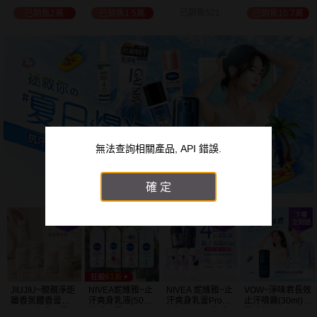
選
位保濕鎖水／可
已銷售521
已銷售2萬
已銷售1.5萬
已銷售10.7萬
可油／薰衣草／
淨白透亮／杏仁
+E 款式可選
無法查詢相關產品, API 錯誤.
確定
JIUJIU~親親淨距
NIVEA妮維雅~止
NIVEA 妮維雅~止
VOW~淨味君長效
離香氛體香膏
汗爽身乳液(50ml)
汗爽身乳膏Pro升
止汗噴霧(30ml)
(35g) 款式可選
款式可選
級版(50ml) 款式
體味管理