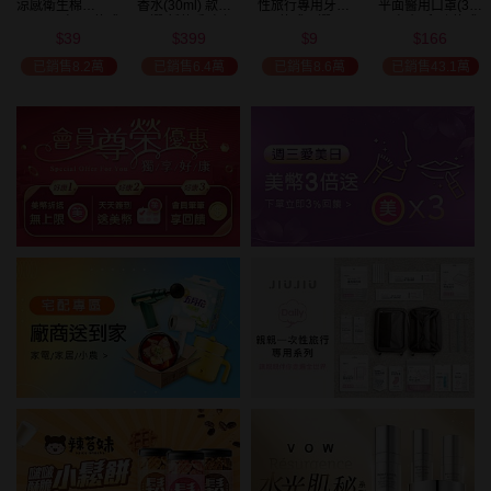
涼感衛生棉
香水(30ml) 款式
性旅行專用牙刷(1
平面醫用口罩(30
(NEW)1包入 款式
可選 新款香味上
入) 款式可選
入)輕親系列 款式
39
399
9
166
可選
市/平替香水/大牌
可選 MD雙鋼印
$
$
$
$
瘋殺
香水/大牌平替
已銷售8.2萬
已銷售6.4萬
已銷售8.6萬
已銷售43.1萬
59
折