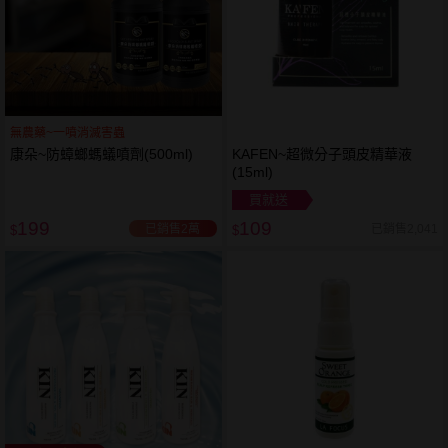
無農藥~一噴消滅害蟲
康朵~防蟑螂螞蟻噴劑(500ml)
KAFEN~超微分子頭皮精華液
(15ml)
買就送
199
109
已銷售2萬
已銷售2,041
$
$