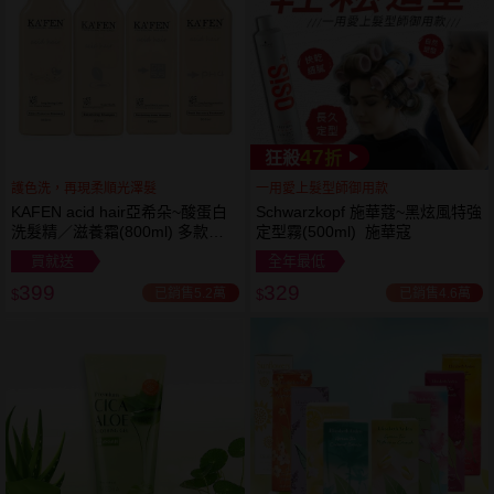
47
狂殺
折
護色洗，再現柔順光澤髮
一用愛上髮型師御用款
KAFEN acid hair亞希朵~酸蛋白
Schwarzkopf 施華蔻~黑炫風特強
洗髮精／滋養霜(800ml) 多款可
定型霧(500ml) 施華寇
選
買就送
全年最低
399
329
已銷售5.2萬
已銷售4.6萬
$
$