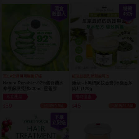
清倉
特殺
殺很大
45
折
高CP全身萬用曬後舒緩
超強蚊蟲剋星隨處可放
Nature Republic~92%蘆薈補水
康朵~小黑絕防蚊香膏(檸檬香茅
修護保濕凝膠300ml 蘆薈膠
肉桂)120g
即期出清
限時優惠
59
45
已銷售9.5萬
已銷售24.5萬
$
$
下單
立刻送