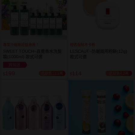
專業沙龍級超值激推！
輕透服貼不卡粉
SWEET TOUCH~直覺香水洗髮
LESCAUT~防曬兩用粉餅(12g)
精(1000ml) 款式可選
款式可選
買就送
199
114
已銷售13.3萬
已銷售4.2萬
$
$