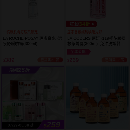
34
狂殺
折
一噴讓肌膚舒緩又鎮定
居家香氛護髮喚醒光彩
LA ROCHE-POSAY 理膚寶水~溫
LA CODERS 珂妍~119櫻花嚴損
泉舒緩噴霧(300ml)
救急菁露(300ml) 免沖洗護髮 蕾
舒法克
全年最低
389
269
已銷售2.1萬
已銷售3.3萬
$
$
25
限時
折
259
$
07/29-08/08 搶