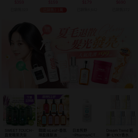
359
159
179
690
可選
$
$
$
$
已銷售323
已銷售6,642
已銷售372
已銷售2.1萬
SWEET TOUCH~
韓國 isLeaf~香氛
日本熊野
Dream Trend 凱
直覺職業洗髮精
順盈護髮油
~PharmaACT無
夢~LYKY香水護