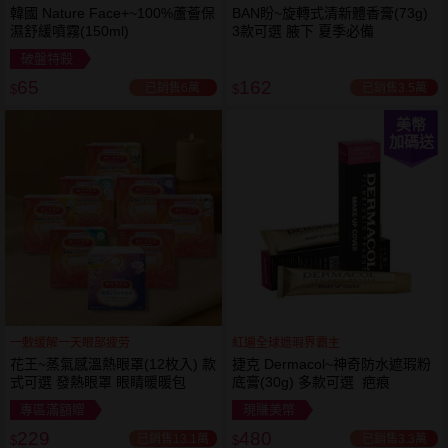
韓國 Nature Face+~100%蘆薈保
BAN盼~旋轉式清新體香膏(73g)
濕舒緩噴霧(150ml)
3款可選 腋下 夏季必備
破盤特殺
65
162
已銷售6萬
已銷售3.5萬
$
$
美幣
加碼送
一敷缓解一天眼部疲劳
紅遍全球遮瑕界霸主
花王~蒸氣感溫熱眼罩(12枚入) 款
捷克 Dermacol~神奇防水遮瑕粉
式可選 發熱眼罩 眼睛暖暖包
底膏(30g) 多款可選 疤痕
專區滿額贈
現賺美幣
229
480
已銷售13.1萬
已銷售3.3萬
$
$