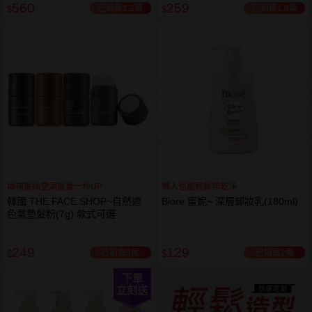
560
259
已銷售1.2萬
已銷售1.8萬
$
$
填補髮絲空洞髮量一秒UP
懶人也能輕鬆卸乾淨
韓國 THE FACE SHOP~自然遮
Biore 蜜妮~ 深層卸妝乳(180ml)
色氣墊髮粉(7g) 款式可選
249
129
已銷售3萬
已銷售2萬
$
$
下單
立刻送