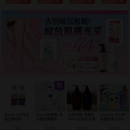
已銷售2.7萬
已銷售9.7萬
已銷售10.5萬
已銷售1.4萬
BALO~山羊奶全
NIVEA妮維雅~亮
木質莊園~身體乳
Vaseline 凡士林~
身活膚保濕／玻
白極致嫩膚乳液
(500ml) 款式可選
身體乳液(600ml)
尿酸高效嫩白乳
400ml
清新蘆薈／密集
91
299
129
159
液(550ml) 款式可
保濕鎖水／全方
$
$
$
$