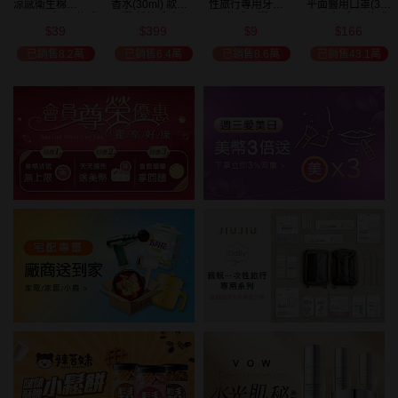
涼感衛生棉
香水(30ml) 款式
性旅行專用牙刷(1
平面醫用口罩(30
(NEW)1包入 款式
可選 新款香味上
入) 款式可選
入)輕親系列 款式
39
399
9
166
可選
市/平替香水/大牌
可選 MD雙鋼印
$
$
$
$
美幣
香水/大牌平替
已銷售8.2萬
已銷售6.4萬
已銷售8.6萬
已銷售43.1萬
加碼送