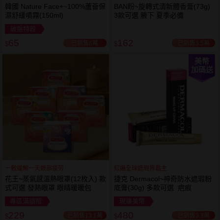
韓國 Nature Face+~100%蘆薈保
BAN盼~旋轉式清新體香膏(73g)
濕舒緩噴霧(150ml)
3款可選 腋下 夏季必備
破盤特殺
65
162
已銷售6萬
已銷售3.5萬
$
$
美幣
加碼送
一敷缓解一天眼部疲劳
紅遍全球遮瑕界霸主
花王~蒸氣感溫熱眼罩(12枚入) 款
捷克 Dermacol~神奇防水遮瑕粉
式可選 發熱眼罩 眼睛暖暖包
底膏(30g) 多款可選 疤痕
專區滿額贈
現賺美幣
229
480
已銷售13.1萬
已銷售3.3萬
$
$