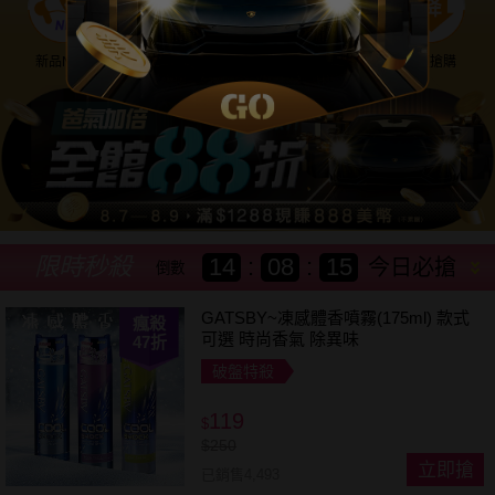
新品NEW
優惠神券
美幣回饋
降價搶購
限時秒殺
14
:
08
:
13
今日必搶
倒數
GATSBY~凍感體香噴霧(175ml) 款式
瘋殺
可選 時尚香氣 除異味
47
折
破盤特殺
119
$
$
250
立即搶
已銷售4,493