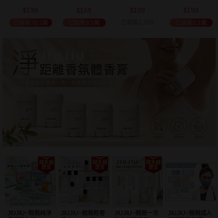
(2000ml) 多款可
(100ml) 款式可選
添加潤髮乳
髮油(50ml) 款式
199
159
109
199
選 全新包裝
(600ml)
可選
$
$
$
$
已銷售2,359
已銷售70.7萬
已銷售6.5萬
已銷售1.2萬
JIUJIU~親親純淨
JIUJIU~親親輕奢
JIUJIU~親親一次
JIUJIU~親親成人