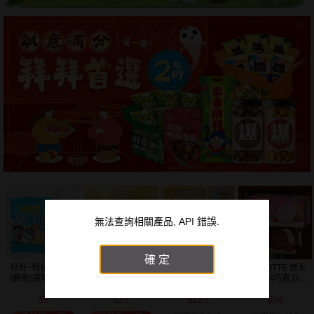
無法查詢相關產品, API 錯誤.
確定
明月豆腐~豆腐餅
韓國 LOTTE 樂天
韓國 好麗友~ 好
韓國 海太~ 辣炒
乾(150g) 款式可
~BINCH巧克力／
多魚餅乾(30g) 款
年糕餅乾(103g)
選
草莓餅乾(102g)
式可選
120
54
20
39
款式可選
$
$
$
$