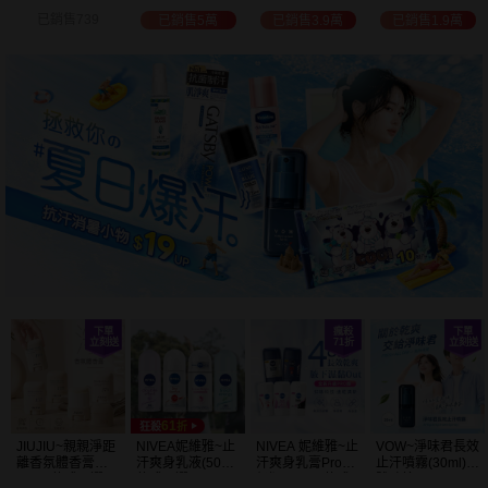
白透亮 乳液
300ml+護手霜
選
已銷售3.9萬
已銷售1.9萬
已銷售2萬
已銷售1.5萬
(725ml) 款式可選
80g) 款式可選
加大容量
JIUJIU~親親淨距
NIVEA妮維雅~止
NIVEA 妮維雅~止
VOW~淨味君長效
離香氛體香膏
汗爽身乳液(50ml)
汗爽身乳膏Pro升
止汗噴霧(30ml)
(35g) 款式可選
款式可選
級版(50ml) 款式
體味管理