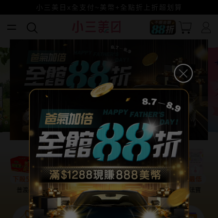
小三美日x全支付~美幣+全點折上折超划算
賺美幣~換好禮~立即換GO~
普渡必備
話題保養
盛夏提案
雨天法寶