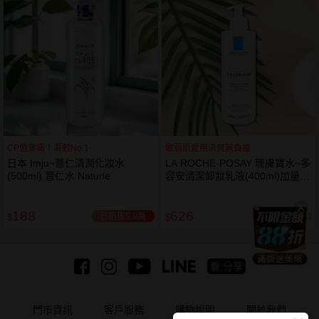
CP值激高！濕敷No.1
敏弱肌愛用清爽無負擔
日本 Imju~薏仁清潤化妝水
LA ROCHE-POSAY 理膚寶水~多
(500ml) 薏仁水 Naturie
容安清潔卸妝乳液(400ml)加量
卸妝乳液
188
626
已銷售5.9萬
已銷售7,563
$
$
看,分享
門市資訊
客戶服務
購物說明
關於我們