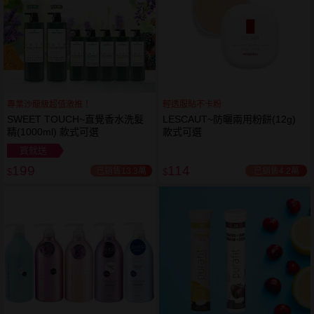
專業沙龍級超值激推！
輕透服貼不卡粉
SWEET TOUCH~直覺香水洗髮
LESCAUT~防曬兩用粉餅(12g)
精(1000ml) 款式可選
款式可選
買就送
199
114
已銷售13.3萬
已銷售4.2萬
$
$