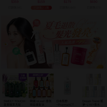
359
159
179
690
可選
$
$
$
$
已銷售341
已銷售6,643
已銷售373
已銷售2.1萬
SWEET TOUCH~
韓國 isLeaf~香氛
日本熊野
Dream Trend 凱
直覺職業洗髮精
順盈護髮油
~PharmaACT無
夢~LYKY香水護