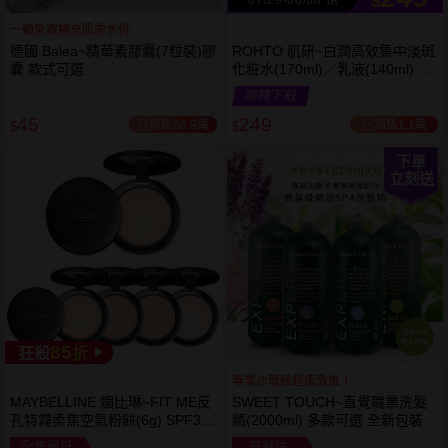
$
一顆急救補充肌膚水份
德國 Balea~精華素膠囊(7粒裝)膠
ROHTO 肌研~白潤高效集中淡斑
囊 款式可選
化粧水(170ml)／乳液(140ml) 款
式可選
限時下殺
45
249
已銷售60.9萬
已銷售1.1萬
$
$
下單
立刻送
85
狂殺
折
專業沙龍級超值激推！
MAYBELLINE 媚比琳~FIT ME反
SWEET TOUCH~直覺職業洗髮
孔特霧柔焦空氣粉餅(6g) SPF32
精(2000ml) 多款可選 全新包裝
PA+++ 款式可選 空氣小圓餅
全年最低
買就送