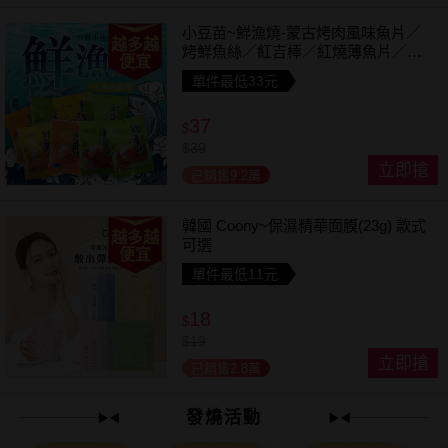
小豆苗~鮮漁燒-蒙古烤肉風味魚片／
越多越
烤鮮魚絲／紅吉棒／紅燒薄魚片／鱈
便宜
魚香絲／方塊鮮魚片／清香魚／煙燻
單件最低33元
切片(1包入) 款式可選
37
$
$
39
立即搶
已銷售9.2萬
韓國 Coony~保濕精華面膜(23g) 款式
越多越
可選
便宜
單件最低11元
18
$
$
19
立即搶
已銷售2.8萬
發燒活動