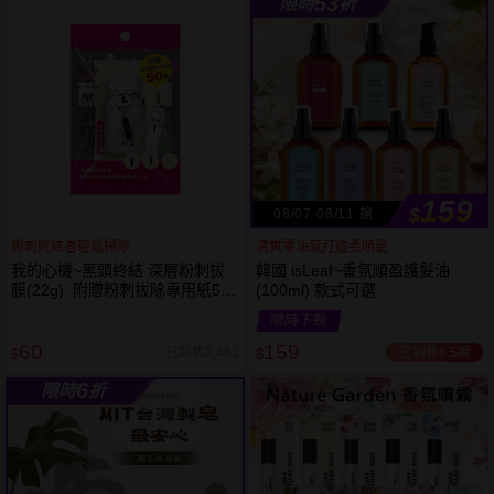
53
限時
折
61
狂殺
折
159
$
08/07-08/11 搶
粉刺終結者輕鬆掃除
清爽零油感打造柔順髮
我的心機~黑頭終結 深層粉刺拔
韓國 isLeaf~香氛順盈護髮油
膜(22g) 附贈粉刺拔除專用紙50
(100ml) 款式可選
張
限時下殺
60
159
已銷售6.5萬
已銷售2,461
$
$
6
限時
折