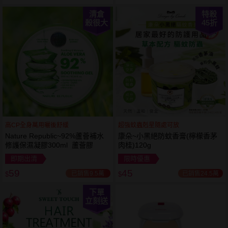
清倉
特殺
殺很大
45
折
高CP全身萬用曬後舒緩
超強蚊蟲剋星隨處可放
Nature Republic~92%蘆薈補水
康朵~小黑絕防蚊香膏(檸檬香茅
修護保濕凝膠300ml 蘆薈膠
肉桂)120g
即期出清
限時優惠
59
45
已銷售9.5萬
已銷售24.5萬
$
$
下單
立刻送