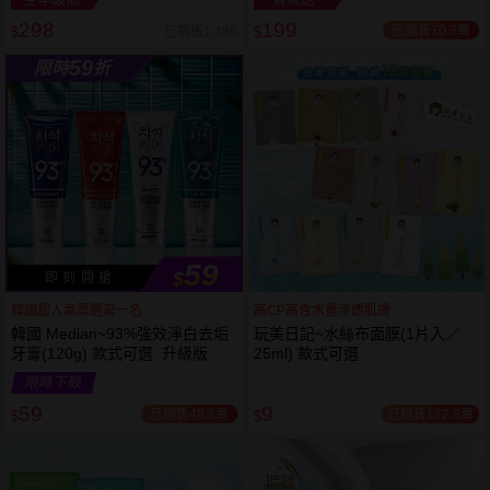
298
199
已銷售70.7萬
已銷售1,485
$
$
越多越
越多越
59
限時
折
便宜
便宜
59
$
即 刻 開 搶
韓國超人氣票選第一名
高CP高含水量滲透肌膚
韓國 Median~93%強效淨白去垢
玩美日記~水絲布面膜(1片入／
牙膏(120g) 款式可選 升級版
25ml) 款式可選
限時下殺
59
9
已銷售48.8萬
已銷售172.8萬
$
$