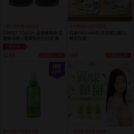
一抹沁涼舒壓保護髮絲
日本熱銷50倍超強殺菌
SWEET TOUCH~直覺專業用 白
日本P&G~ARIEL洗衣精(1罐入)
麝香水嫩／蘋果牡丹花沁涼 護髮
款式可選
膜(1000ml) 款式可選 全新包裝
買就送
249
99
已銷售11.3萬
已銷售4.1萬
$
$
瘋殺
32
折
夏日救星一噴趕走黏膩
一抹清爽 香氣整天在線