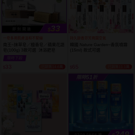
33
$
即 刻 開 搶
一皂多用肌膚溫和不緊繃
持久餘香芬芳周圍空氣
南王~抹草皂／檀香皂／蘋果花語
韓國 Nature Garden~香氛噴霧
皂(100g) 3款可選 沐浴肥皂
(15ml) 款式可選
53
限時
折
限時下殺
下單
立刻送
33
65
已銷售14.6萬
已銷售11.1萬
$
$
51
限時
折
249
07/29-08/08 搶