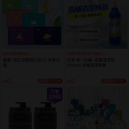
網友狂推團購No.1
口碑好牌強效去汙夠給力
愛康~透芯涼感棉(1包入) 多款可
日本 第一石鹼~馬桶清潔劑
選
(500ml) 馬桶清潔神器
42
42
已銷售176.5萬
已銷售19.7萬
$
$
下單
立刻送