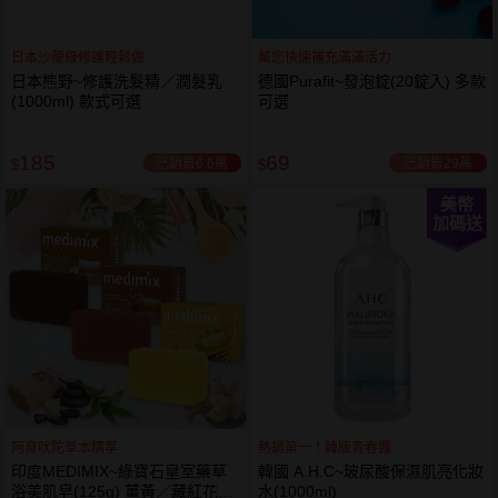
日本沙龍級修護輕鬆做
幫您快速補充滿滿活力
日本熊野~修護洗髮精／潤髮乳
德國Purafit~發泡錠(20錠入) 多款
(1000ml) 款式可選
可選
185
69
已銷售6.6萬
已銷售29萬
$
$
美幣
加碼送
阿育吠陀草本精萃
熱銷第一！韓版青春露
印度MEDIMIX~綠寶石皇室藥草
韓國 A.H.C~玻尿酸保濕肌亮化妝
浴美肌皂(125g) 薑黃／藏紅花／
水(1000ml)