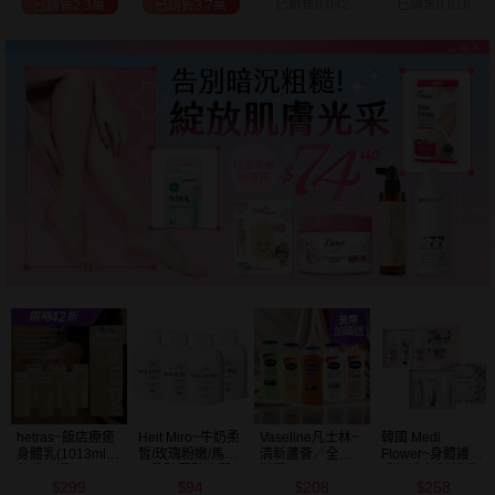
已銷售8,042
已銷售8,818
已銷售2.7萬
已銷售9.7萬
Vaseline凡士林~
韓國 Medi
BALO~山羊奶全
NIVEA妮維雅~亮
清新蘆薈／全效
Flower~身體護理
身活膚保濕／玻
白極致嫩膚乳液
滋潤／可可深層
香氛禮盒(沐浴乳
尿酸高效嫩白乳
400ml
208
258
91
299
／密集保濕／淨
300ml+乳液
液(550ml) 款式可
$
$
$
$