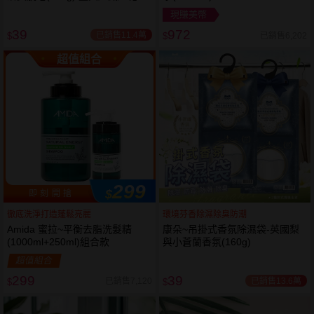
岩蘭草 款式可選
現賺美幣
39
972
已銷售11.4萬
已銷售6,202
$
$
超值組合
299
$
即 刻 開 搶
徹底洗淨打造蓬鬆亮麗
環境芬香除濕除臭防潮
Amida 蜜拉~平衡去脂洗髮精
康朵~吊掛式香氛除濕袋-英國梨
(1000ml+250ml)組合款
與小蒼蘭香氛(160g)
超值組合
299
39
已銷售13.6萬
已銷售7,120
$
$