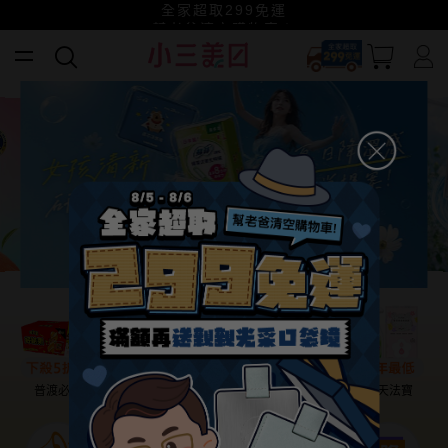
全家超取299免運
小三美日x全支付~美幣+全點折上折超划算
賺美幣~換好禮~立即換GO~
幫老爸清空購物車！
普渡必備
話題保養
盛夏提案
雨天法寶