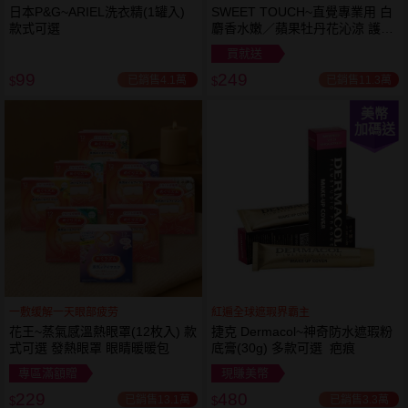
日本P&G~ARIEL洗衣精(1罐入)
SWEET TOUCH~直覺專業用 白
款式可選
麝香水嫩／蘋果牡丹花沁涼 護髮
膜(1000ml) 款式可選 全新包裝
買就送
99
249
已銷售4.1萬
已銷售11.3萬
$
$
美幣
加碼送
一敷缓解一天眼部疲劳
紅遍全球遮瑕界霸主
花王~蒸氣感溫熱眼罩(12枚入) 款
捷克 Dermacol~神奇防水遮瑕粉
式可選 發熱眼罩 眼睛暖暖包
底膏(30g) 多款可選 疤痕
專區滿額贈
現賺美幣
229
480
已銷售13.1萬
已銷售3.3萬
$
$