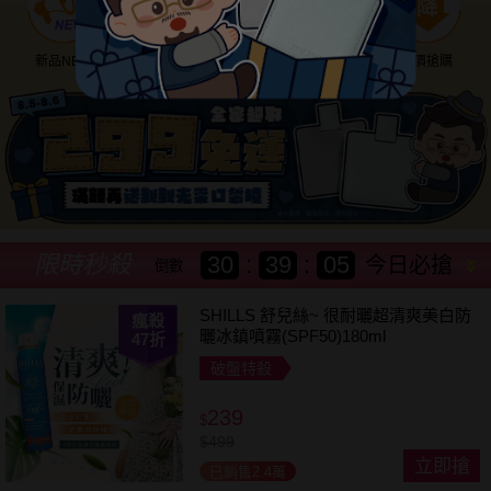
新品NEW
優惠神券
美幣回饋
降價搶購
限時秒殺
30
:
39
:
03
今日必搶
倒數
SHILLS 舒兒絲~ 很耐曬超清爽美白防
瘋殺
曬冰鎮噴霧(SPF50)180ml
47
折
破盤特殺
239
$
$
499
立即搶
已銷售2.4萬