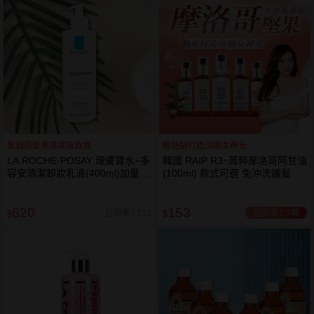
敏弱肌愛用清爽無負擔
韓熱銷打造滑順女神光
LA ROCHE-POSAY 理膚寶水~多
韓國 RAIP R3~菁粹摩洛哥阿甘油
容安清潔卸妝乳液(400ml)加量
(100ml) 款式可選 免沖洗護髮
卸妝乳液
620
153
已銷售7.7萬
已銷售7,551
$
$