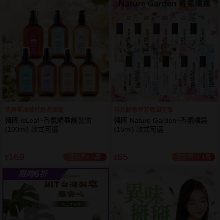
61
狂殺
折
清爽零油感打造柔順髮
持久餘香芬芳周圍空氣
韓國 isLeaf~香氛順盈護髮油
韓國 Nature Garden~香氛噴霧
(100ml) 款式可選
(15ml) 款式可選
169
65
已銷售6.5萬
已銷售11.1萬
$
$
6
限時
折