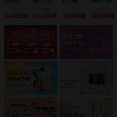
涼感衛生棉
香水(30ml) 款式
性旅行專用牙刷(1
平面醫用口罩(30
(NEW)1包入 款式
可選 新款香味上
入) 款式可選
入)輕親系列 款式
39
399
9
166
可選
市/平替香水/大牌
可選 MD雙鋼印
$
$
$
$
瘋殺
香水/大牌平替
已銷售8.1萬
已銷售6.3萬
已銷售8.6萬
已銷售43.1萬
59
折