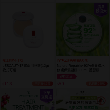
清倉
殺很大
輕透服貼不卡粉
高CP全身萬用曬後舒緩
LESCAUT~防曬兩用粉餅(12g)
Nature Republic~92%蘆薈補水
款式可選
修護保濕凝膠300ml 蘆薈膠
即期出清
113
59
已銷售4.2萬
已銷售9.5萬
$
$
下單
立刻送