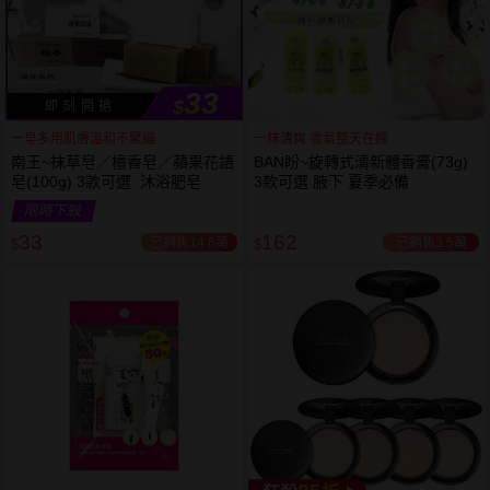
33
$
即 刻 開 搶
一皂多用肌膚溫和不緊繃
一抹清爽 香氣整天在線
南王~抹草皂／檀香皂／蘋果花語
BAN盼~旋轉式清新體香膏(73g)
皂(100g) 3款可選 沐浴肥皂
3款可選 腋下 夏季必備
限時下殺
下單
立刻送
33
162
已銷售14.6萬
已銷售3.5萬
$
$