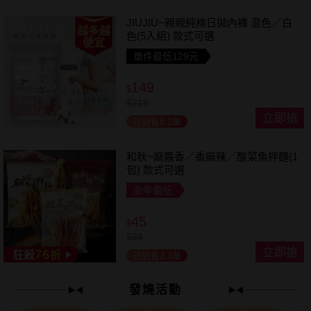
JIUJIU~親親純棉日拋內褲 混色／白
越多越
色(5入組) 款式可選
便宜
單件最低129元
149
$
$
219
立即搶
已銷售8.2萬
和秋~麻醬香／香麻辣／酸菜魚拌麵(1
包) 款式可選
全年最低
45
$
$
59
立即搶
76
狂殺
折
已銷售2.4萬
發燒活動