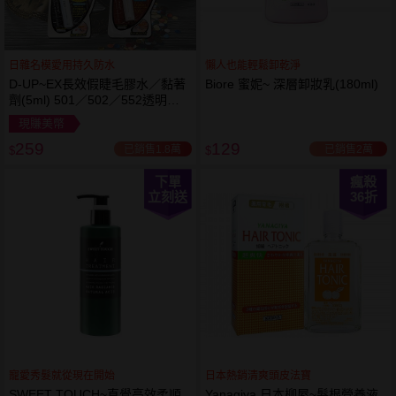
日雜名模愛用持久防水
懶人也能輕鬆卸乾淨
D-UP~EX長效假睫毛膠水／黏著
Biore 蜜妮~ 深層卸妝乳(180ml)
劑(5ml) 501／502／552透明／
553黑色／554咖啡色 款式可選
現賺美幣
259
129
已銷售1.8萬
已銷售2萬
$
$
下單
瘋殺
立刻送
36
折
寵愛秀髮就從現在開始
日本熱銷清爽頭皮法寶
SWEET TOUCH~直覺高效柔順
Yanagiya 日本柳屋~髮根營養液