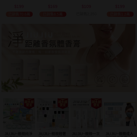
(2000ml) 多款可
(100ml) 款式可選
添加潤髮乳
髮油(50ml) 款式
199
169
109
199
選 全新包裝
(600ml)
可選
$
$
$
$
已銷售2,350
已銷售70.6萬
已銷售6.5萬
已銷售1.2萬
JIUJIU~親親純淨
JIUJIU~親親輕奢
JIUJIU~親親一次
JIUJIU~親親成人