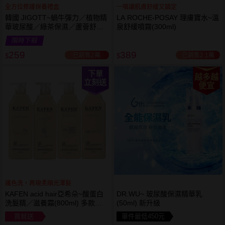
全方位修護保養禮盒
一噴讓肌膚舒緩又鎮定
韓國 JIGOTT~蝸牛彈力／植物精
LA ROCHE-POSAY 理膚寶水~溫
華玻尿酸／綠茶保濕／蘆薈舒緩
泉舒緩噴霧(300ml)
修復 禮盒(5件組) 款式可選 化妝
限時下殺
水+乳液+面霜
259
389
已銷售2萬
已銷售2.1萬
$
$
下單
越多越
立刻送
便宜
護色洗，再現柔順光澤髮
KAFEN acid hair亞希朵~酸蛋白
DR.WU~ 玻尿酸保濕精華乳
洗髮精／滋養霜(800ml) 多款可
(50ml) 新升級
選
買就送
單件最低450元