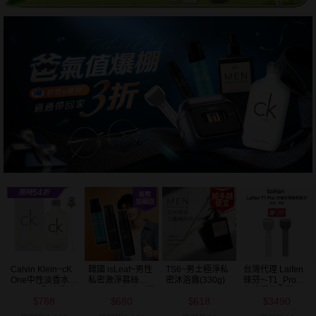
Calvin Klein~cK
韓國 isLeaf~男性
TS6~男士極淨私
台灣代理 Laifen
One中性淡香水
私密激淨慕絲
密沐浴露(330g)
徠芬~-T1_Pro往
(100ml)全球暢銷
(200ml) 款式可選
復式電動刮鬍刀
788
680
618
3490
修容套組(銀／灰)
$
$
$
$
1入