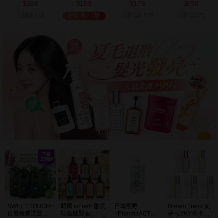
359
159
179
690
可選
$
$
$
$
已銷售313
已銷售6,638
已銷售371
已銷售2.1萬
54
限時
折
美幣
加碼送
SWEET TOUCH~
韓國 isLeaf~香氛
日本熊野
Dream Trend 凱
直覺職業洗髮精
順盈護髮油
~PharmaACT無
夢~LYKY香水護