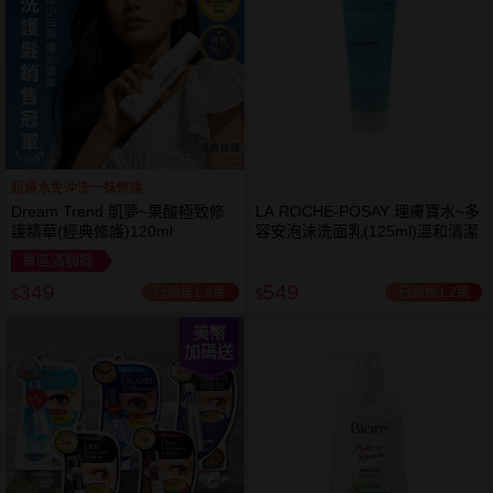
超爆水免沖洗一抹修護
Dream Trend 凱夢~果酸極致修
LA ROCHE-POSAY 理膚寶水~多
護精華(經典修護)120ml
容安泡沫洗面乳(125ml)溫和清潔
專區滿額贈
349
549
已銷售1.9萬
已銷售1.2萬
$
$
美幣
加碼送