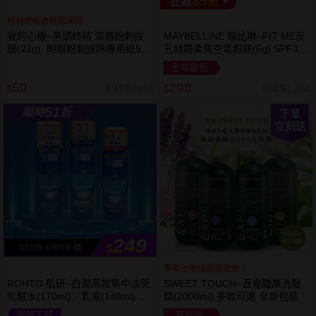
85
狂殺
折
粉刺終結者輕鬆掃除
我的心機~黑頭終結 深層粉刺拔
MAYBELLINE 媚比琳~FIT ME反
膜(22g) 附贈粉刺拔除專用紙50
孔特霧柔焦空氣粉餅(6g) SPF32
張
PA+++ 款式可選 空氣小圓餅
全年最低
59
298
已銷售2,458
已銷售1,483
$
$
51
限時
折
下單
立刻送
249
$
07/29-08/08 搶
專業沙龍級超值激推！
ROHTO 肌研~白潤高效集中淡斑
SWEET TOUCH~直覺職業洗髮
化粧水(170ml)／乳液(140ml) 款
精(2000ml) 多款可選 全新包裝
式可選
限時下殺
買就送