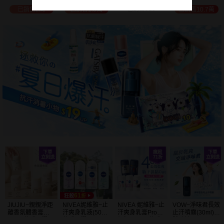
選
位保濕鎖水／可
已銷售518
已銷售2萬
已銷售1.5萬
已銷售10.7萬
可油／薰衣草／
淨白透亮／杏仁
+E 款式可選
JIUJIU~親親淨距
NIVEA妮維雅~止
NIVEA 妮維雅~止
VOW~淨味君長效
離香氛體香膏
汗爽身乳液(50ml)
汗爽身乳膏Pro升
止汗噴霧(30ml)
(35g) 款式可選
款式可選
級版(50ml) 款式
體味管理