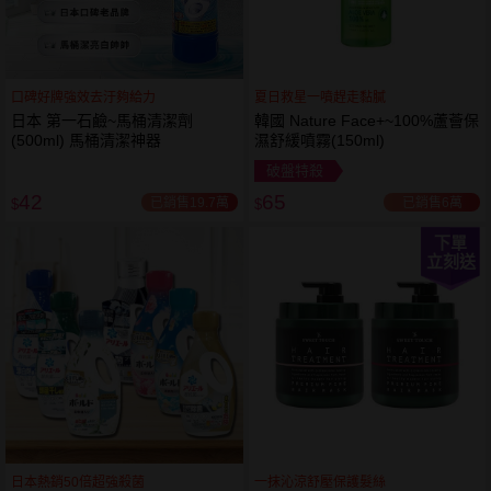
口碑好牌強效去汙夠給力
夏日救星一噴趕走黏膩
日本 第一石鹼~馬桶清潔劑
韓國 Nature Face+~100%蘆薈保
(500ml) 馬桶清潔神器
濕舒緩噴霧(150ml)
破盤特殺
42
65
已銷售19.7萬
已銷售6萬
$
$
下單
立刻送
日本熱銷50倍超強殺菌
一抹沁涼舒壓保護髮絲