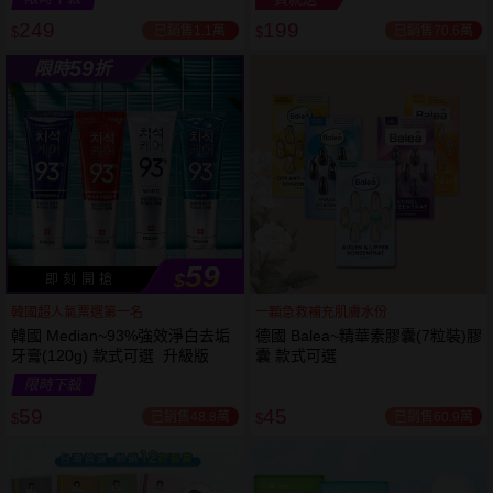
249
199
已銷售1.1萬
已銷售70.6萬
$
$
越多越
越多越
59
限時
折
便宜
便宜
59
$
即 刻 開 搶
韓國超人氣票選第一名
一顆急救補充肌膚水份
韓國 Median~93%強效淨白去垢
德國 Balea~精華素膠囊(7粒裝)膠
牙膏(120g) 款式可選 升級版
囊 款式可選
限時下殺
59
45
已銷售48.8萬
已銷售60.9萬
$
$