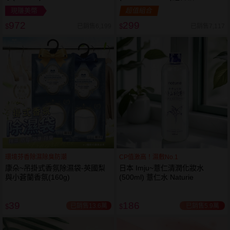
現賺美幣
超值組合
972
299
已銷售6,199
已銷售7,117
$
$
環境芬香除濕除臭防潮
CP值激高！濕敷No.1
康朵~吊掛式香氛除濕袋-英國梨
日本 Imju~薏仁清潤化妝水
與小蒼蘭香氛(160g)
(500ml) 薏仁水 Naturie
39
186
已銷售13.6萬
已銷售5.9萬
$
$