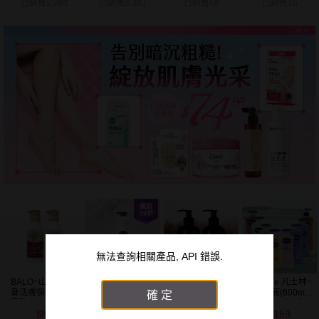
已銷售2,263
已銷售3,381
已銷售58
已銷售16
無法查詢相關產品, API 錯誤.
BALO~山羊奶全
NIVEA妮維雅~亮
木質莊園~身體乳
Vaseline 凡士林~
身活膚保濕／玻
白極致嫩膚乳液
(500ml) 款式可選
身體乳液(600ml)
確定
尿酸高效嫩白乳
400ml
清新蘆薈／密集
89
299
129
159
液(550ml) 款式可
保濕鎖水／全方
$
$
$
$