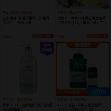
日本沙龍級修護輕鬆做
阿育吠陀草本精萃
日本熊野~修護洗髮精／潤髮乳
印度MEDIMIX~綠寶石皇室藥草
(1000ml) 款式可選
浴美肌皂(125g) 薑黃／藏紅花／
岩蘭草 款式可選
185
39
已銷售6.6萬
已銷售11.4萬
$
$
超值組合
美幣
加碼送
299
$
即 刻 開 搶
熱銷第一！韓版青春露
徹底洗淨打造蓬鬆亮麗
韓國 A.H.C~玻尿酸保濕肌亮化妝
Amida 蜜拉~平衡去脂洗髮精
水(1000ml)
(1000ml+250ml)組合款