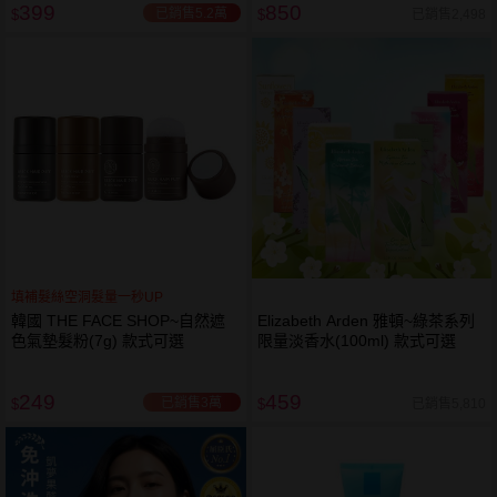
399
850
已銷售5.2萬
已銷售2,498
$
$
填補髮絲空洞髮量一秒UP
韓國 THE FACE SHOP~自然遮
Elizabeth Arden 雅頓~綠茶系列
色氣墊髮粉(7g) 款式可選
限量淡香水(100ml) 款式可選
249
459
已銷售3萬
已銷售5,810
$
$