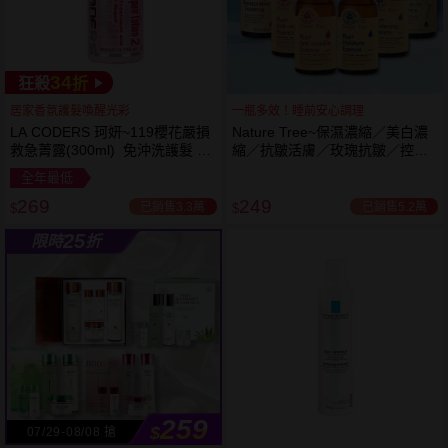
34
狂殺
折
居家香氛護髮喚醒光彩
一瓶多效！睡前安心調理
LA CODERS 珂妍~119櫻花嚴損
Nature Tree~保濕濃縮／美白濃
救急菁露(300ml) 免沖洗護髮 蕾
縮／抗皺活膚／玫瑰抗皺／控油
舒法克
抗痘／舒敏修護 精華液(250ml) 6
全年最低
款可選
269
249
已銷售3.3萬
已銷售5.2萬
$
$
25
限時
折
259
$
07/29-08/08 搶