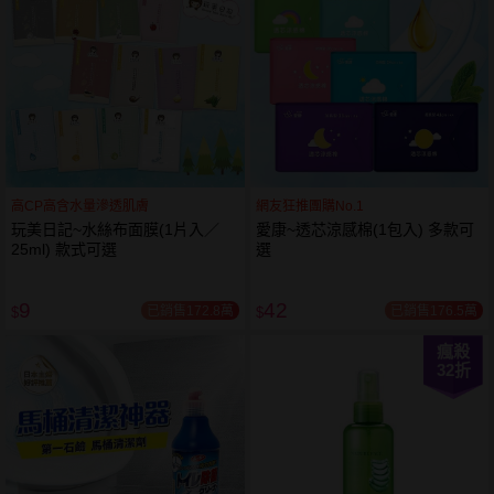
高CP高含水量滲透肌膚
網友狂推團購No.1
玩美日記~水絲布面膜(1片入／
愛康~透芯涼感棉(1包入) 多款可
25ml) 款式可選
選
9
42
已銷售172.8萬
已銷售176.5萬
$
$
瘋殺
32
折