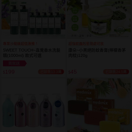
專業沙龍級超值激推！
超強蚊蟲剋星隨處可放
SWEET TOUCH~直覺香水洗髮
康朵~小黑絕防蚊香膏(檸檬香茅
精(1000ml) 款式可選
肉桂)120g
買就送
199
45
已銷售13.3萬
已銷售24.5萬
$
$