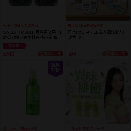
一抹沁涼舒壓保護髮絲
日本熱銷50倍超強殺菌
SWEET TOUCH~直覺專業用 白
日本P&G~ARIEL洗衣精(1罐入)
麝香水嫩／蘋果牡丹花沁涼 護髮
款式可選
膜(1000ml) 款式可選 全新包裝
買就送
249
99
已銷售11.3萬
已銷售4.1萬
$
$
瘋殺
32
折
夏日救星一噴趕走黏膩
一抹清爽 香氣整天在線