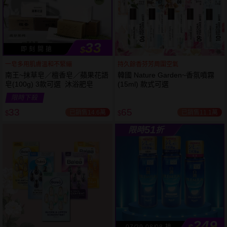
33
$
即 刻 開 搶
一皂多用肌膚溫和不緊繃
持久餘香芬芳周圍空氣
南王~抹草皂／檀香皂／蘋果花語
韓國 Nature Garden~香氛噴霧
皂(100g) 3款可選 沐浴肥皂
(15ml) 款式可選
53
限時
折
限時下殺
下單
立刻送
33
65
已銷售14.6萬
已銷售11.1萬
$
$
51
限時
折
249
07/29-08/08 搶