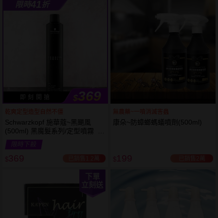
41
限時
折
369
$
即 刻 開 搶
乾爽定型造型自然不僵
無農藥~一噴消滅害蟲
Schwarzkopf 施華蔻~黑颶風
康朵~防蟑螂螞蟻噴劑(500ml)
(500ml) 黑魔髮系列/定型噴霧 施
華寇
限時下殺
369
199
已銷售1.2萬
已銷售2萬
$
$
下單
立刻送