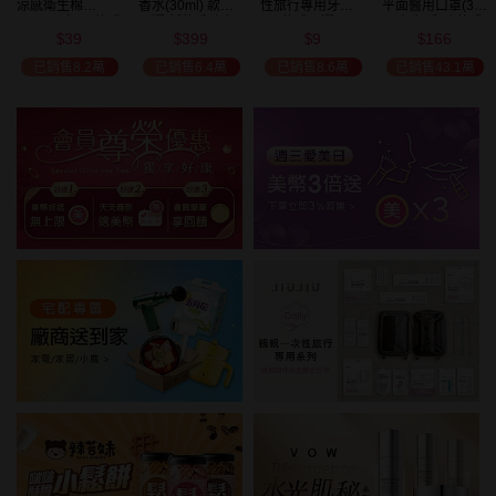
涼感衛生棉
香水(30ml) 款式
性旅行專用牙刷(1
平面醫用口罩(30
(NEW)1包入 款式
可選 新款香味上
入) 款式可選
入)輕親系列 款式
39
399
9
166
可選
市/平替香水/大牌
可選 MD雙鋼印
$
$
$
$
美幣
香水/大牌平替
已銷售8.2萬
已銷售6.4萬
已銷售8.6萬
已銷售43.1萬
加碼送