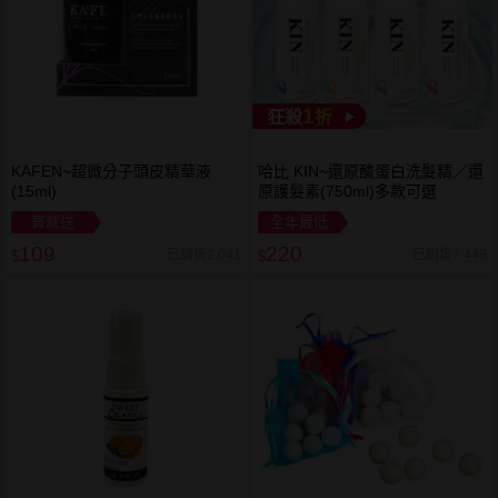
1
狂殺
折
KAFEN~超微分子頭皮精華液
哈比 KIN~還原酸蛋白洗髮精／還
(15ml)
原護髮素(750ml)多款可選
買就送
全年最低
109
220
已銷售2,041
已銷售7,448
$
$