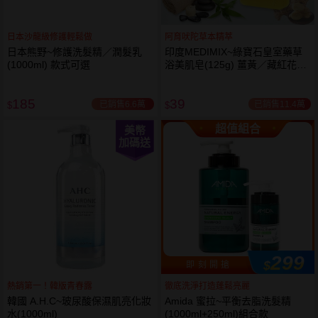
日本沙龍級修護輕鬆做
阿育吠陀草本精萃
日本熊野~修護洗髮精／潤髮乳
印度MEDIMIX~綠寶石皇室藥草
(1000ml) 款式可選
浴美肌皂(125g) 薑黃／藏紅花／
岩蘭草 款式可選
185
39
已銷售6.6萬
已銷售11.4萬
$
$
超值組合
美幣
加碼送
299
$
即 刻 開 搶
熱銷第一！韓版青春露
徹底洗淨打造蓬鬆亮麗
韓國 A.H.C~玻尿酸保濕肌亮化妝
Amida 蜜拉~平衡去脂洗髮精
水(1000ml)
(1000ml+250ml)組合款