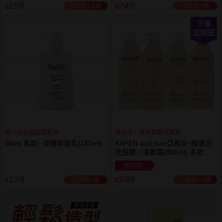
259
249
已銷售1.8萬
已銷售3萬
$
$
下單
立刻送
懶人也能輕鬆卸乾淨
護色洗，再現柔順光澤髮
Biore 蜜妮~ 深層卸妝乳(180ml)
KAFEN acid hair亞希朵~酸蛋白
洗髮精／滋養霜(800ml) 多款可
選
買就送
129
399
已銷售2萬
已銷售5.2萬
$
$