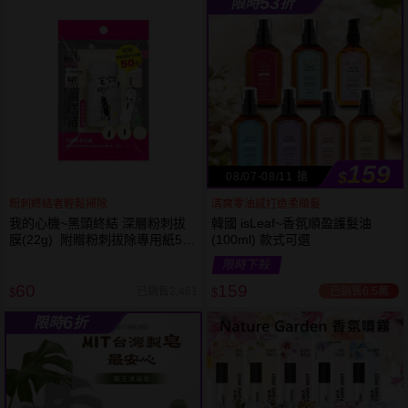
53
限時
折
61
狂殺
折
159
$
08/07-08/11 搶
粉刺終結者輕鬆掃除
清爽零油感打造柔順髮
我的心機~黑頭終結 深層粉刺拔
韓國 isLeaf~香氛順盈護髮油
膜(22g) 附贈粉刺拔除專用紙50
(100ml) 款式可選
張
限時下殺
60
159
已銷售6.5萬
已銷售2,461
$
$
6
限時
折