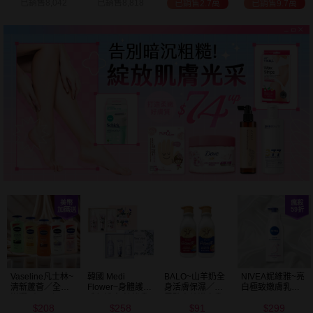
已銷售8,042
已銷售8,818
已銷售2.7萬
已銷售9.7萬
Vaseline凡士林~
韓國 Medi
BALO~山羊奶全
NIVEA妮維雅~亮
清新蘆薈／全效
Flower~身體護理
身活膚保濕／玻
白極致嫩膚乳液
滋潤／可可深層
香氛禮盒(沐浴乳
尿酸高效嫩白乳
400ml
208
258
91
299
／密集保濕／淨
300ml+乳液
液(550ml) 款式可
$
$
$
$