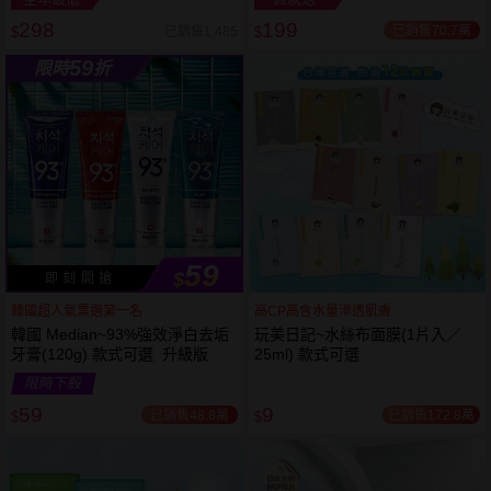
298
199
已銷售70.7萬
已銷售1,485
$
$
越多越
越多越
59
限時
折
便宜
便宜
59
$
即 刻 開 搶
韓國超人氣票選第一名
高CP高含水量滲透肌膚
韓國 Median~93%強效淨白去垢
玩美日記~水絲布面膜(1片入／
牙膏(120g) 款式可選 升級版
25ml) 款式可選
限時下殺
59
9
已銷售48.8萬
已銷售172.8萬
$
$