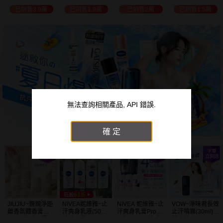
白透亮 乳液
300ml+護手霜
選
已銷售3.9萬
已銷售1.9萬
已銷售2萬
已銷售1.5萬
(725ml) 款式可選
80g) 款式可選
加大容量
無法查詢相關產品, API 錯誤.
確定
JIUJIU~親親淨距
NIVEA妮維雅~止
NIVEA 妮維雅~止
VOW~淨味君長效
離香氛體香膏
汗爽身乳液(50ml)
汗爽身乳膏Pro升
止汗噴霧(30ml)
(35g) 款式可選
款式可選
級版(50ml) 款式
體味管理