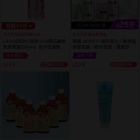
259
34
$
07/29-08/08 搶
狂殺
折
居家香氛護髮喚醒光彩
全方位修護保養禮盒
LA CODERS 珂妍~119櫻花嚴損
韓國 JIGOTT~蝸牛彈力／植物精
救急菁露(300ml) 免沖洗護髮 蕾
華玻尿酸／綠茶保濕／蘆薈舒緩
舒法克
修復 禮盒(5件組) 款式可選 化妝
全年最低
限時下殺
水+乳液+面霜
269
259
已銷售3.3萬
已銷售2萬
$
$