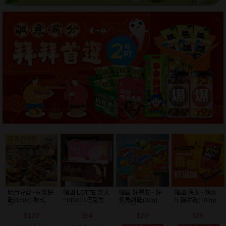
明月豆腐~豆腐餅
韓國 LOTTE 樂天
韓國 好麗友~ 好
韓國 海太~ 辣炒
乾(150g) 款式可
~BINCH巧克力／
多魚餅乾(30g) 款
年糕餅乾(103g)
選
草莓餅乾(102g)
式可選
120
54
20
39
款式可選
$
$
$
$