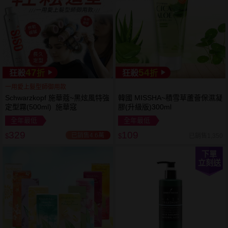
47
54
狂殺
折
狂殺
折
一用愛上髮型師御用款
Schwarzkopf 施華蔻~黑炫風特強
韓國 MISSHA~積雪草蘆薈保濕凝
定型霧(500ml) 施華寇
膠(升級版)300ml
全年最低
全年最低
329
109
已銷售4.6萬
已銷售1,350
$
$
下單
立刻送