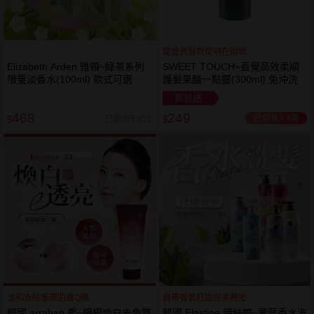
寵愛秀髮就從現在開始
Elizabeth Arden 雅頓~綠茶系列
SWEET TOUCH~直覺高效柔順
限量淡香水(100ml) 款式可選
護髮果酸一點靈(300ml) 免沖洗
買就送
468
249
已銷售3.4萬
已銷售5,811
$
$
溫和去除重現肌膚Q嫩
自帶香氣打造完美邂逅
韓國 arrahan 秀~檸檬煥白去角質
韓國 Elastine 伊絲婷~奢華香水洗