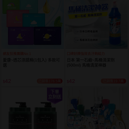
網友狂推團購No.1
口碑好牌強效去汙夠給力
愛康~透芯涼感棉(1包入) 多款可
日本 第一石鹼~馬桶清潔劑
選
(500ml) 馬桶清潔神器
42
42
已銷售176.5萬
已銷售19.7萬
$
$
下單
立刻送