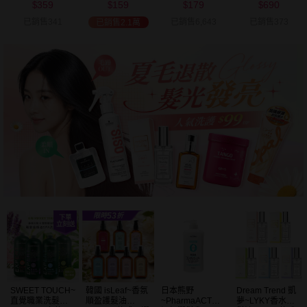
359
159
179
690
可選
$
$
$
$
已銷售341
已銷售6,643
已銷售373
已銷售2.1萬
SWEET TOUCH~
韓國 isLeaf~香氛
日本熊野
Dream Trend 凱
直覺職業洗髮精
順盈護髮油
~PharmaACT無
夢~LYKY香水護