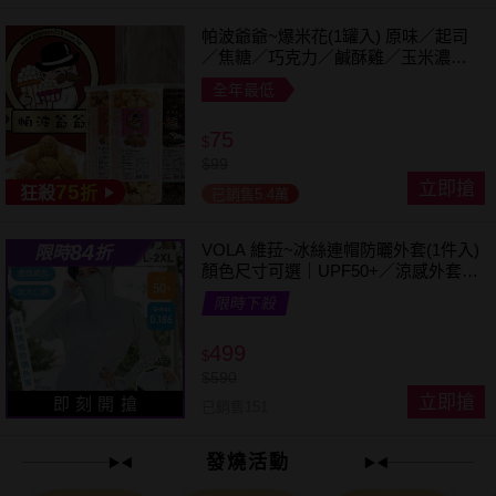
帕波爺爺~爆米花(1罐入) 原味／起司
／焦糖／巧克力／鹹酥雞／玉米濃湯
／珍珠奶茶 款式可選
全年最低
75
$
$
99
立即搶
75
狂殺
折
已銷售5.4萬
84
VOLA 維菈~冰絲連帽防曬外套(1件入)
限時
折
顏色尺寸可選｜UPF50+／涼感外套／
可拆帽簷／馬尾孔設計／機車族防曬
限時下殺
499
$
$
590
立即搶
即 刻 開 搶
已銷售151
發燒活動