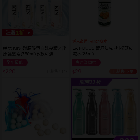
1
狂殺
折
懶人必備!清爽頭皮水
哈比 KIN~還原酸蛋白洗髮精／還
LA FOCUS 蕾舒法克~甜橘頭皮
原護髮素(750ml)多款可選
涼水(25ml)
全年最低
專區滿額贈
220
29
已銷售6.3萬
已銷售7,448
$
$
11
限時
折