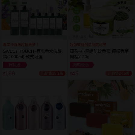
專業沙龍級超值激推！
超強蚊蟲剋星隨處可放
SWEET TOUCH~直覺香水洗髮
康朵~小黑絕防蚊香膏(檸檬香茅
精(1000ml) 款式可選
肉桂)120g
買就送
限時優惠
199
45
已銷售13.3萬
已銷售24.5萬
$
$