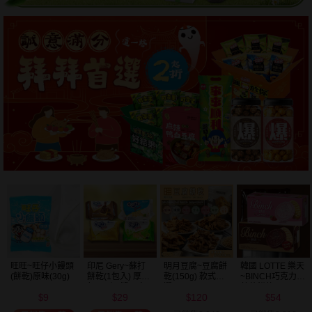
明月豆腐~豆腐餅
韓國 LOTTE 樂天
韓國 好麗友~ 好
韓國 海太~ 辣炒
乾(150g) 款式可
~BINCH巧克力／
多魚餅乾(30g) 款
年糕餅乾(103g)
選
草莓餅乾(102g)
式可選
120
54
20
39
款式可選
$
$
$
$