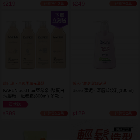
219
249
已銷售1.3萬
已銷售3萬
$
$
下單
立刻送
護色洗，再現柔順光澤髮
懶人也能輕鬆卸乾淨
KAFEN acid hair亞希朵~酸蛋白
Biore 蜜妮~ 深層卸妝乳(180ml)
洗髮精／滋養霜(800ml) 多款可
選
買就送
399
129
已銷售5.2萬
已銷售2萬
$
$