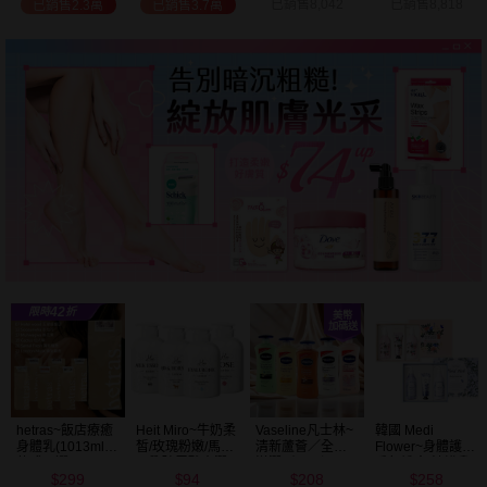
已銷售8,042
已銷售8,818
已銷售2.7萬
已銷售9.7萬
Vaseline凡士林~
韓國 Medi
BALO~山羊奶全
NIVEA妮維雅~亮
清新蘆薈／全效
Flower~身體護理
身活膚保濕／玻
白極致嫩膚乳液
滋潤／可可深層
香氛禮盒(沐浴乳
尿酸高效嫩白乳
400ml
208
258
91
299
／密集保濕／淨
300ml+乳液
液(550ml) 款式可
$
$
$
$