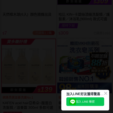
309
$
即 刻 開 搶
天然樟木球(6入) 顏色隨機出貨
哈比 KIN~卡碧絲頂級洗髮精／護
髮素／沐浴乳(900ml) 款式可選
限時下殺
7
309
已銷售1.7萬
已銷售5,062
$
$
買多賺好禮
139
$
即 刻 開 搶
加
入LINE好友獲得驚喜折扣!
網路票選滋養洗護No.1
韓國銷售第一天然品牌
加入 LINE 帳號
KAFEN acid hair亞希朵~酸蛋白
韓國 無瓊花~抗菌洗衣皂／女性
洗髮精／滋養霜 300ml 多款可選
貼身衣物去污皂／衣襪去污皂／
抹布去油汙家事皂／高彩漂白皂