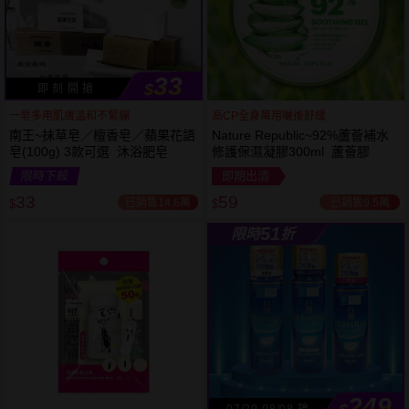
33
$
即 刻 開 搶
一皂多用肌膚溫和不緊繃
高CP全身萬用曬後舒緩
南王~抹草皂／檀香皂／蘋果花語
Nature Republic~92%蘆薈補水
皂(100g) 3款可選 沐浴肥皂
修護保濕凝膠300ml 蘆薈膠
53
限時
折
限時下殺
即期出清
下單
立刻送
33
59
已銷售14.6萬
已銷售9.5萬
$
$
51
限時
折
249
07/29-08/08 搶