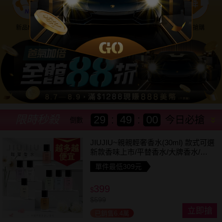
新品NEW
優惠神券
美幣回饋
降價搶購
限時秒殺
29
:
48
:
57
今日必搶
倒數
JIUJIU~親親輕奢香水(30ml) 款式可選
越多越
新款香味上市/平替香水/大牌香水/大
便宜
牌平替
單件最低309元
399
$
$
599
立即搶
已銷售6.4萬