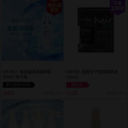
下單
越多越
立刻送
便宜
DR.WU~ 玻尿酸保濕精華乳
KAFEN~超微分子頭皮精華液
(50ml) 新升級
(15ml)
單件最低450元
買就送
850
109
已銷售2,501
已銷售2,041
$
$