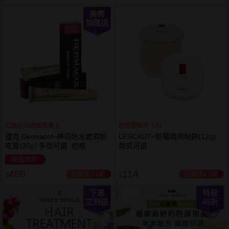
美幣
加碼送
紅遍全球遮瑕界霸主
輕透服貼不卡粉
捷克 Dermacol~神奇防水遮瑕粉
LESCAUT~防曬兩用粉餅(12g)
底膏(30g) 多款可選 疤痕
款式可選
現賺美幣
480
114
已銷售3.3萬
已銷售4.2萬
$
$
下單
特殺
立刻送
45
折