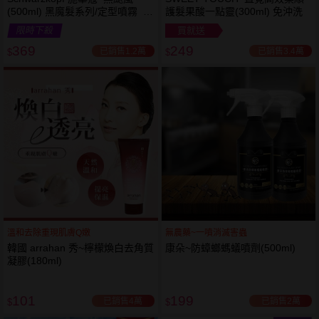
(500ml) 黑魔髮系列/定型噴霧 施
護髮果酸一點靈(300ml) 免沖洗
華寇
限時下殺
買就送
369
249
已銷售1.2萬
已銷售3.4萬
$
$
溫和去除重現肌膚Q嫩
無農藥~一噴消滅害蟲
韓國 arrahan 秀~檸檬煥白去角質
康朵~防蟑螂螞蟻噴劑(500ml)
凝膠(180ml)
101
199
已銷售4萬
已銷售2萬
$
$