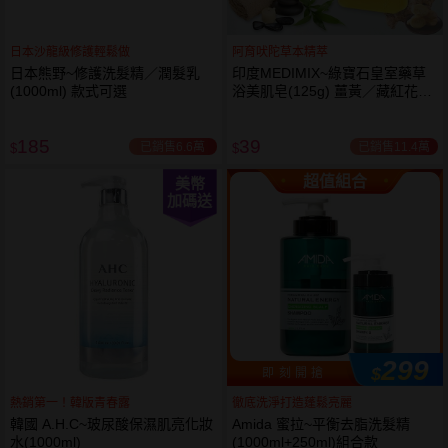
日本沙龍級修護輕鬆做
阿育吠陀草本精萃
日本熊野~修護洗髮精／潤髮乳
印度MEDIMIX~綠寶石皇室藥草
(1000ml) 款式可選
浴美肌皂(125g) 薑黃／藏紅花／
岩蘭草 款式可選
185
39
已銷售6.6萬
已銷售11.4萬
$
$
超值組合
美幣
加碼送
299
$
即 刻 開 搶
熱銷第一！韓版青春露
徹底洗淨打造蓬鬆亮麗
韓國 A.H.C~玻尿酸保濕肌亮化妝
Amida 蜜拉~平衡去脂洗髮精
水(1000ml)
(1000ml+250ml)組合款