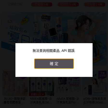
白透亮 乳液
300ml+護手霜
選
已銷售3.9萬
已銷售1.9萬
已銷售2萬
已銷售1.5萬
(725ml) 款式可選
80g) 款式可選
加大容量
無法查詢相關產品, API 錯誤.
確定
JIUJIU~親親淨距
NIVEA妮維雅~止
NIVEA 妮維雅~止
VOW~淨味君長效
離香氛體香膏
汗爽身乳液(50ml)
汗爽身乳膏Pro升
止汗噴霧(30ml)
(35g) 款式可選
款式可選
級版(50ml) 款式
體味管理