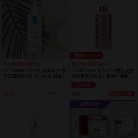
34
狂殺
折
敏弱肌愛用清爽無負擔
居家香氛護髮喚醒光彩
LA ROCHE-POSAY 理膚寶水~多
LA CODERS 珂妍~119櫻花嚴損
容安清潔卸妝乳液(400ml)加量
救急菁露(300ml) 免沖洗護髮 蕾
卸妝乳液
舒法克
全年最低
626
269
已銷售3.3萬
已銷售7,563
$
$
25
限時
折