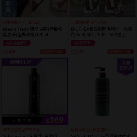
超爆水免沖洗一抹修護
日雜名模愛用持久防水
Dream Trend 凱夢~果酸極致修
D-UP~EX長效假睫毛膠水／黏著
護精華(經典修護)120ml
劑(5ml) 501／502／552透明／
553黑色／554咖啡色 款式可選
專區滿額贈
現賺美幣
349
259
已銷售1.9萬
已銷售1.8萬
$
$
41
限時
折
下單
立刻送
369
$
即 刻 開 搶
乾爽定型造型自然不僵
寵愛秀髮就從現在開始
Schwarzkopf 施華蔻~黑颶風
SWEET TOUCH~直覺高效柔順