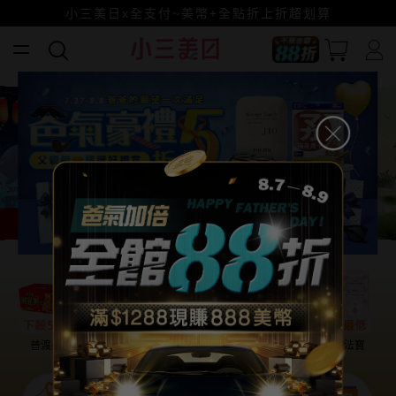
全館88折爸氣加倍！
小三美日x全支付~美幣+全點折上折超划算
賺美幣~換好禮~立即換GO~
普渡必備
話題保養
盛夏提案
雨天法寶