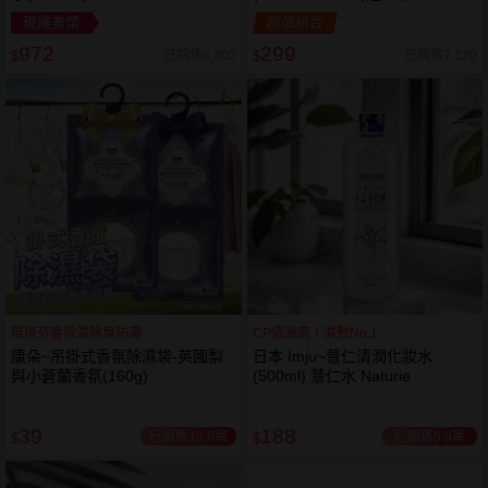
現賺美幣
超值組合
972
299
已銷售6,202
已銷售7,120
$
$
環境芬香除濕除臭防潮
CP值激高！濕敷No.1
康朵~吊掛式香氛除濕袋-英國梨
日本 Imju~薏仁清潤化妝水
與小蒼蘭香氛(160g)
(500ml) 薏仁水 Naturie
39
188
已銷售13.6萬
已銷售5.9萬
$
$