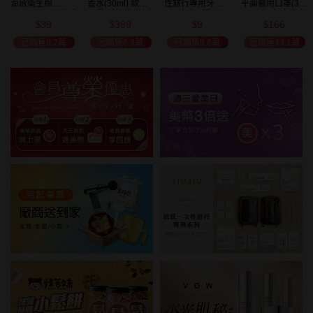
涼感衛生棉
香水(30ml) 款式
性旅行專用牙刷(1
平面醫用口罩(30
(NEW)1包入 款式
可選 新款香味上
入) 款式可選
入)輕親系列 款式
39
399
9
166
可選
市/平替香水/大牌
可選 MD雙鋼印
$
$
$
$
美幣
香水/大牌平替
已銷售8.2萬
已銷售6.4萬
已銷售8.6萬
已銷售43.1萬
加碼送