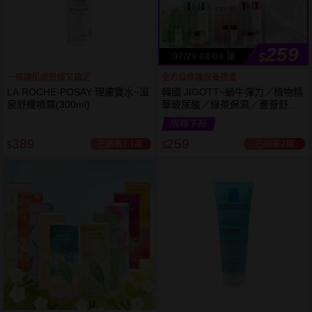
259
$
07/29-08/08 搶
一噴讓肌膚舒緩又鎮定
全方位修護保養禮盒
LA ROCHE-POSAY 理膚寶水~溫
韓國 JIGOTT~蝸牛彈力／植物精
泉舒緩噴霧(300ml)
華玻尿酸／綠茶保濕／蘆薈舒緩
修復 禮盒(5件組) 款式可選 化妝
限時下殺
水+乳液+面霜
389
259
已銷售2.1萬
已銷售2萬
$
$