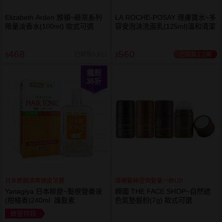
Elizabeth Arden 雅頓~綠茶系列
LA ROCHE-POSAY 理膚寶水~多
限量淡香水(100ml) 款式可選
容安泡沫洗面乳(125ml)溫和清潔
468
560
已銷售1.2萬
已銷售5,811
$
$
瘋殺
36
折
日本熱銷清爽頭皮法寶
填補髮絲空洞髮量一秒UP
Yanagiya 日本柳屋~髮根營養液
韓國 THE FACE SHOP~自然遮
(柑橘香)240ml 護髮素
色氣墊髮粉(7g) 款式可選
破盤特殺