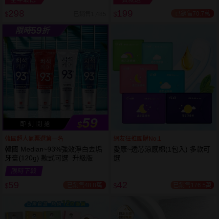
298
199
已銷售70.7萬
已銷售1,485
$
$
越多越
越多越
59
限時
折
便宜
便宜
59
$
即 刻 開 搶
韓國超人氣票選第一名
網友狂推團購No.1
韓國 Median~93%強效淨白去垢
愛康~透芯涼感棉(1包入) 多款可
牙膏(120g) 款式可選 升級版
選
限時下殺
59
42
已銷售48.8萬
已銷售176.5萬
$
$