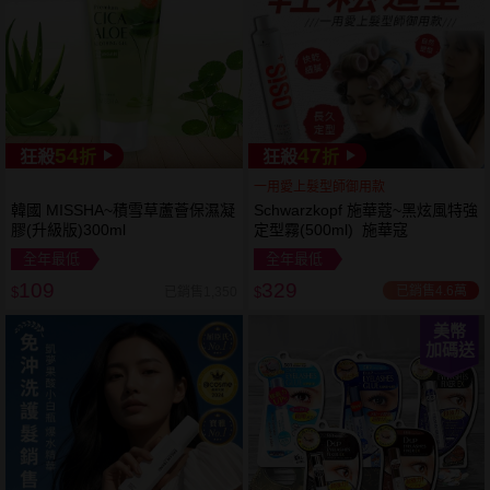
54
47
狂殺
折
狂殺
折
一用愛上髮型師御用款
韓國 MISSHA~積雪草蘆薈保濕凝
Schwarzkopf 施華蔻~黑炫風特強
膠(升級版)300ml
定型霧(500ml) 施華寇
全年最低
全年最低
109
329
已銷售4.6萬
已銷售1,350
$
$
美幣
加碼送