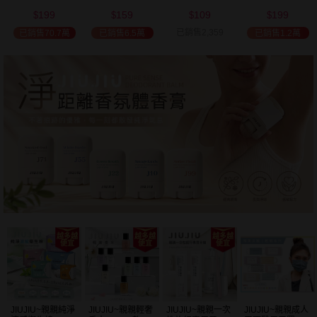
(2000ml) 多款可
(100ml) 款式可選
添加潤髮乳
髮油(50ml) 款式
199
159
109
199
選 全新包裝
(600ml)
可選
$
$
$
$
已銷售2,359
已銷售70.7萬
已銷售6.5萬
已銷售1.2萬
JIUJIU~親親純淨
JIUJIU~親親輕奢
JIUJIU~親親一次
JIUJIU~親親成人