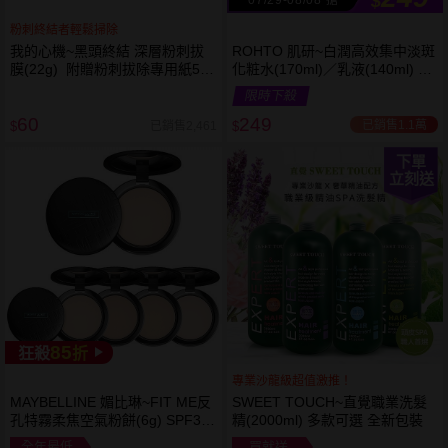
$
粉刺終結者輕鬆掃除
我的心機~黑頭終結 深層粉刺拔
ROHTO 肌研~白潤高效集中淡斑
膜(22g) 附贈粉刺拔除專用紙50
化粧水(170ml)／乳液(140ml) 款
張
式可選
限時下殺
60
249
已銷售1.1萬
已銷售2,461
$
$
下單
立刻送
85
狂殺
折
專業沙龍級超值激推！
MAYBELLINE 媚比琳~FIT ME反
SWEET TOUCH~直覺職業洗髮
孔特霧柔焦空氣粉餅(6g) SPF32
精(2000ml) 多款可選 全新包裝
PA+++ 款式可選 空氣小圓餅
全年最低
買就送