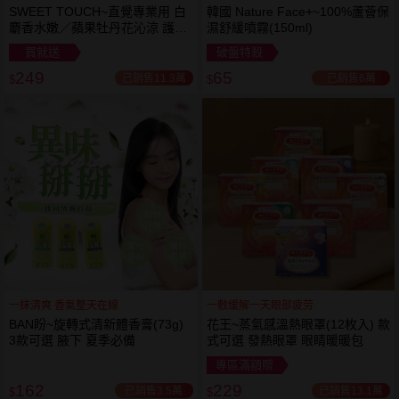
SWEET TOUCH~直覺專業用 白
韓國 Nature Face+~100%蘆薈保
麝香水嫩／蘋果牡丹花沁涼 護髮
濕舒緩噴霧(150ml)
膜(1000ml) 款式可選 全新包裝
買就送
破盤特殺
249
65
已銷售11.3萬
已銷售6萬
$
$
一抹清爽 香氣整天在線
一敷缓解一天眼部疲劳
BAN盼~旋轉式清新體香膏(73g)
花王~蒸氣感溫熱眼罩(12枚入) 款
3款可選 腋下 夏季必備
式可選 發熱眼罩 眼睛暖暖包
專區滿額贈
162
229
已銷售3.5萬
已銷售13.1萬
$
$