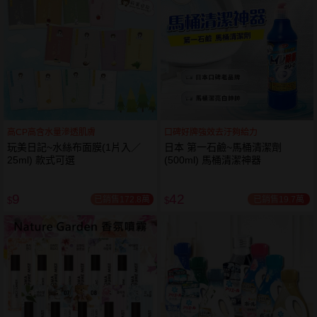
高CP高含水量滲透肌膚
口碑好牌強效去汙夠給力
玩美日記~水絲布面膜(1片入／
日本 第一石鹼~馬桶清潔劑
25ml) 款式可選
(500ml) 馬桶清潔神器
9
42
已銷售172.8萬
已銷售19.7萬
$
$