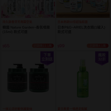
持久餘香芬芳周圍空氣
日本熱銷50倍超強殺菌
韓國 Nature Garden~香氛噴霧
日本P&G~ARIEL洗衣精(1罐入)
(15ml) 款式可選
款式可選
65
99
已銷售11.1萬
已銷售4.1萬
$
$
下單
瘋殺
立刻送
32
折
一抹沁涼舒壓保護髮絲
夏日救星一噴趕走黏膩