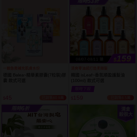
53
限時
折
61
狂殺
折
159
$
08/07-08/11 搶
一顆急救補充肌膚水份
清爽零油感打造柔順髮
德國 Balea~精華素膠囊(7粒裝)膠
韓國 isLeaf~香氛順盈護髮油
囊 款式可選
(100ml) 款式可選
限時下殺
45
159
已銷售60.9萬
已銷售6.5萬
$
$
6
限時
折
清倉
殺很大