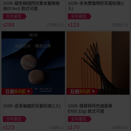
1028~鐳色線細閃抗暈金屬眼線
1028~多角雙織帶舒芙蕾粉撲(1
液(0.5ml) 款式可選
入)
全年最低
全年最低
298
123
已銷售220
已銷售143
$
$
84
85
狂殺
折
狂殺
折
1028~皮革編織舒芙蕾粉撲(1入)
1028~精算師持色細眉筆
EX(0.12g) 款式可選
全年最低
全年最低
123
170
已銷售28
已銷售459
$
$