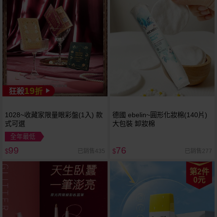
19
狂殺
折
1028~收藏家限量眼彩盤(1入) 款
德國 ebelin~圓形化妝棉(140片)
式可選
大包裝 卸妝棉
全年最低
99
76
已銷售435
已銷售277
$
$
第2件
0元