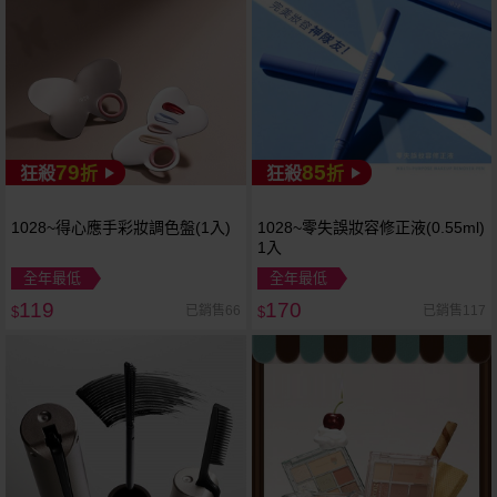
79
85
狂殺
折
狂殺
折
1028~得心應手彩妝調色盤(1入)
1028~零失誤妝容修正液(0.55ml)
1入
全年最低
全年最低
119
170
已銷售66
已銷售117
$
$