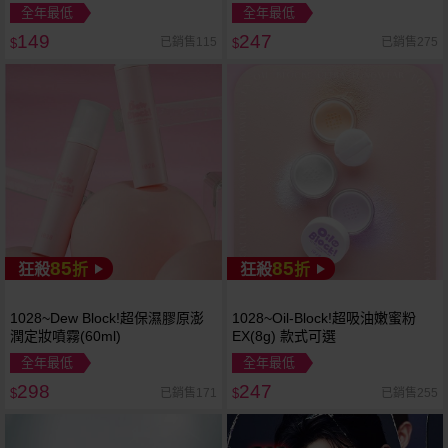
款式可選
全年最低
全年最低
149
247
已銷售115
已銷售275
$
$
85
85
狂殺
折
狂殺
折
1028~Dew Block!超保濕膠原澎
1028~Oil-Block!超吸油嫩蜜粉
潤定妝噴霧(60ml)
EX(8g) 款式可選
全年最低
全年最低
298
247
已銷售171
已銷售255
$
$