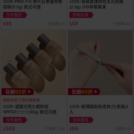
1028~PRO FIX 修片狂零邊界修
1028~唇唇欲凍持色水光唇釉
容餅(9.5g) 款式可選
(2.5g) 109草莓果凍
全年最低
即期出清
99
49
已銷售579
已銷售468
$
$
82
66
狂殺
折
狂殺
折
霧面妝感 打造完美肌膚
1028~濾鏡光恆久輕粉底
1028~輕薄服貼粉底抹刀(長版)1
SPF50☆☆☆(30g) 款式可選
入
全年最低
全年最低
369
99
已銷售1,188
已銷售435
$
$