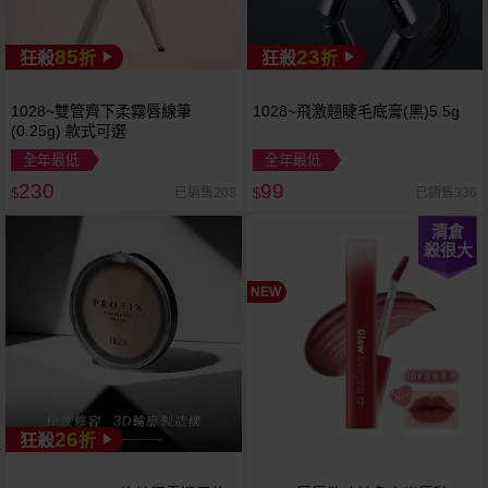
85
23
狂殺
折
狂殺
折
1028~雙管齊下柔霧唇線筆
1028~飛激翹睫毛底膏(黑)5.5g
(0.25g) 款式可選
全年最低
全年最低
230
99
已銷售203
已銷售336
$
$
清倉
殺很大
NEW
26
狂殺
折