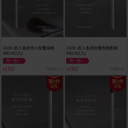
1028~匠人系迷你小型暈染刷
1028~匠人系迷你疊色眼影刷
ME14(1入)
ME13(1入)
買一送一
買一送一
150
150
已銷售143
已銷售286
$
$
第2件
第2件
0元
0元