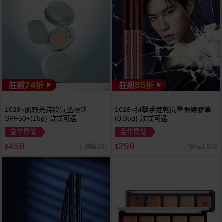
74
85
狂殺
折
狂殺
折
1028~肌霧光持妝氣墊粉餅
1028~狙擊手速乾抗暈眼線膠筆
SPF50+(15g) 款式可選
(0.05g) 款式可選
全年最低
全年最低
459
298
已銷售201
已銷售1,068
$
$