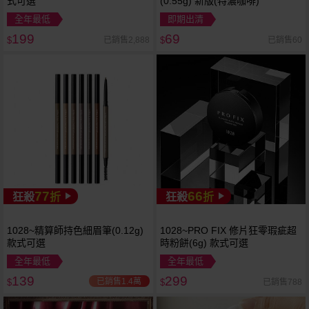
式可選
(0.55g) 新版(特濃咖啡)
全年最低
即期出清
199
69
已銷售2,888
已銷售60
$
$
77
66
狂殺
折
狂殺
折
1028~精算師持色細眉筆(0.12g)
1028~PRO FIX 修片狂零瑕疵超
款式可選
時粉餅(6g) 款式可選
全年最低
全年最低
139
299
已銷售1.4萬
已銷售788
$
$