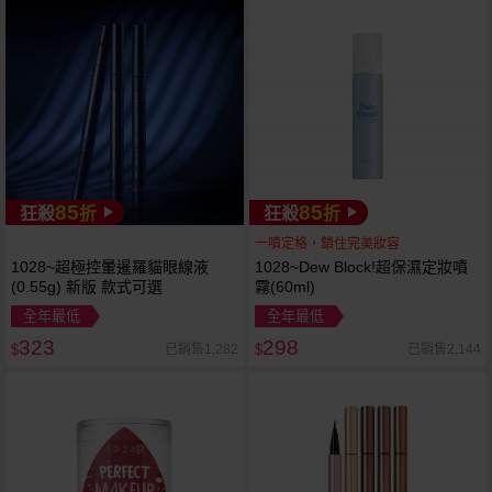
85
85
狂殺
折
狂殺
折
一噴定格，鎖住完美妝容
1028~超極控暈暹羅貓眼線液
1028~Dew Block!超保濕定妝噴
(0.55g) 新版 款式可選
霧(60ml)
全年最低
全年最低
323
298
已銷售1,282
已銷售2,144
$
$