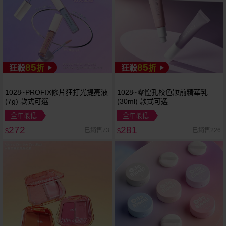
85
85
狂殺
折
狂殺
折
1028~PROFIX修片狂打光提亮液
1028~零惶孔校色妝前精華乳
(7g) 款式可選
(30ml) 款式可選
全年最低
全年最低
272
281
已銷售73
已銷售226
$
$