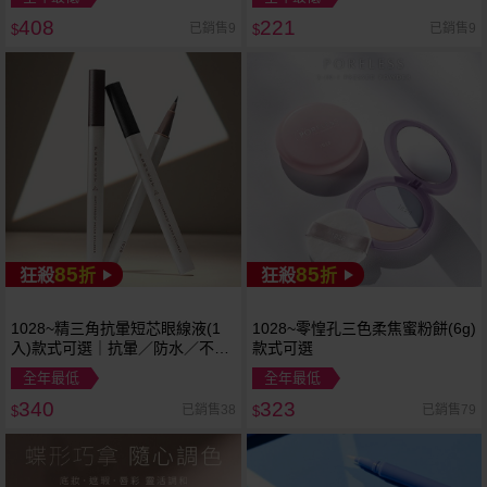
408
221
已銷售9
已銷售9
$
$
85
85
狂殺
折
狂殺
折
1028~精三角抗暈短芯眼線液(1
1028~零惶孔三色柔焦蜜粉餅(6g)
入)款式可選｜抗暈／防水／不暈
款式可選
染眼線／開架眼線液
全年最低
全年最低
340
323
已銷售38
已銷售79
$
$