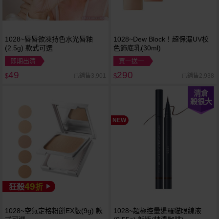
1028~唇唇欲凍持色水光唇釉
1028~Dew Block！超保濕UV校
(2.5g) 款式可選
色飾底乳(30ml)
即期出清
買一送一
49
290
已銷售3,901
已銷售2,938
$
$
清倉
殺很大
NEW
49
狂殺
折
1028~空氣定格粉餅EX版(9g) 款
1028~超極控暈暹羅貓眼線液