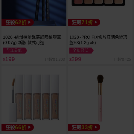
62
71
狂殺
折
狂殺
折
1028~絲滑控暈暹羅貓眼線膠筆
1028~PRO FIX修片狂調色遮瑕
(0.07g) 新版 款式可選
盤EX(1.2g x5)
全年最低
全年最低
199
299
已銷售1,303
已銷售425
$
$
66
33
狂殺
折
狂殺
折