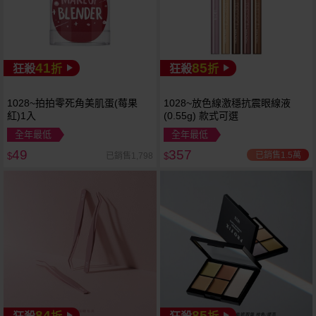
41
85
狂殺
折
狂殺
折
1028~拍拍零死角美肌蛋(莓果
1028~放色線激穩抗震眼線液
紅)1入
(0.55g) 款式可選
全年最低
全年最低
49
357
已銷售1.5萬
已銷售1,798
$
$
84
85