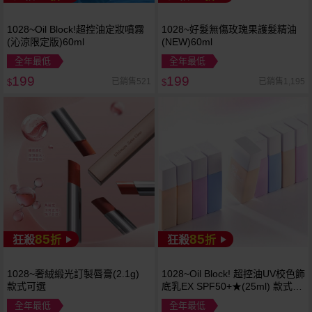
1028~Oil Block!超控油定妝噴霧
1028~好髮無傷玫瑰果護髮精油
(沁涼限定版)60ml
(NEW)60ml
全年最低
全年最低
199
199
已銷售521
已銷售1,195
$
$
85
85
狂殺
折
狂殺
折
1028~奢絨緞光訂製唇膏(2.1g)
1028~Oil Block! 超控油UV校色飾
款式可選
底乳EX SPF50+★(25ml) 款式可
選
全年最低
全年最低