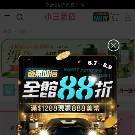
賺美幣~換好禮~立即換GO~
小三美日x全支付~美幣+全點折上折超划算
全館88折爸氣加倍！
首頁
1028
發燒
全年最低
即期出清
專區滿額贈
買一送
活動
最熱銷
最新
價格