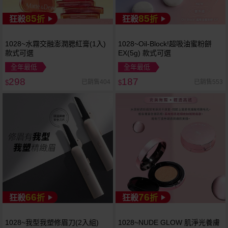
85
85
狂殺
折
狂殺
折
1028~水霧交融澎潤腮紅膏(1入)
1028~Oil-Block!超吸油蜜粉餅
款式可選
EX(5g) 款式可選
全年最低
全年最低
298
187
已銷售404
已銷售553
$
$
66
76
狂殺
折
狂殺
折
1028~我型我塑修眉刀(2入組)
1028~NUDE GLOW 肌淨光養膚