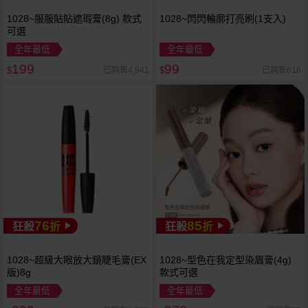
1028~服服貼貼遮瑕膏(8g) 款式
1028~閃閃輪廓打亮刷(1支入)
可選
全年最低
全年最低
199
99
已銷售4,941
已銷售616
$
$
76
85
狂殺
折
狂殺
折
1028~超級大眼放大鏡睫毛膏(EX
1028~型色在我定型染眉膏(4g)
版)8g
款式可選
全年最低
全年最低