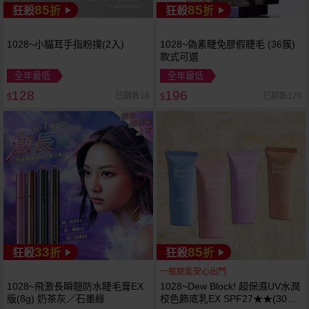
85
85
狂殺
折
狂殺
折
1028~小貓耳手指粉撲(2入)
1028~偽素睫免膠假睫毛 (36簇)
款式可選
全年最低
全年最低
128
196
已銷售18
已銷售170
$
$
33
85
狂殺
折
狂殺
折
一瓶就能安心出門
1028~飛激長瞬翹防水睫毛膏EX
1028~Dew Block! 超保濕UV水潤
版(8g) 奶茶灰／石墨綠
校色飾底乳EX SPF27★★(30ml)