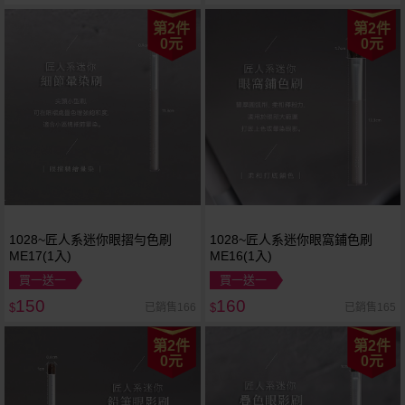
第2件
第2件
0元
0元
1028~匠人系迷你眼摺勻色刷
1028~匠人系迷你眼窩鋪色刷
ME17(1入)
ME16(1入)
買一送一
買一送一
150
160
已銷售166
已銷售165
$
$
第2件
第2件
0元
0元