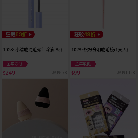
83
49
狂殺
折
狂殺
折
1028~小清睫睫毛膏卸除液(8g)
1028~根根分明睫毛梳(1支入)
全年最低
全年最低
249
99
已銷售678
已銷售1,158
$
$