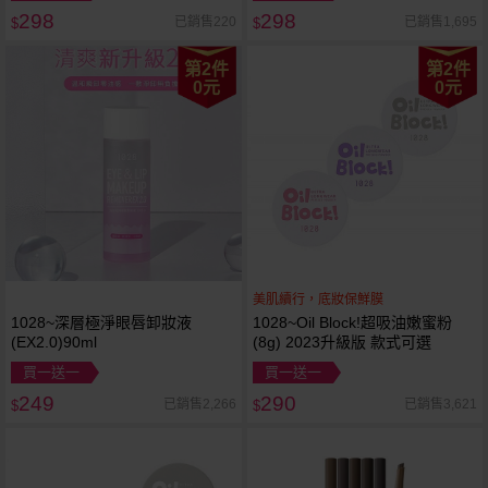
298
298
已銷售220
已銷售1,695
$
$
第2件
第2件
0元
0元
美肌續行，底妝保鮮膜
1028~深層極淨眼唇卸妝液
1028~Oil Block!超吸油嫩蜜粉
(EX2.0)90ml
(8g) 2023升級版 款式可選
買一送一
買一送一
249
290
已銷售2,266
已銷售3,621
$
$