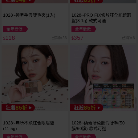
狂殺
折
狂殺
折
1028~神準手假睫毛夾(1入)
1028~PRO FIX修片狂全能遮瑕
盤(8.1g) 款式可選
全年最低
全年最低
118
357
已銷售36
已銷售6
$
$
85
85
狂殺
折
狂殺
折
1028~無所不能綜合眼眉盤
1028~偽素睫免膠假睫毛(50
(11.5g)
簇/60簇) 款式可選
全年最低
全年最低