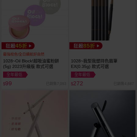
45
85
狂殺
折
狂殺
折
最強校色!全日續航好自然
1028~Oil Block!超吸油蜜粉餅
1028~我型我塑持色眉筆
(5g) 2023升級版 款式可選
EX(0.35g) 款式可選
全年最低
全年最低
99
272
已銷售7,093
已銷售4,887
$
$