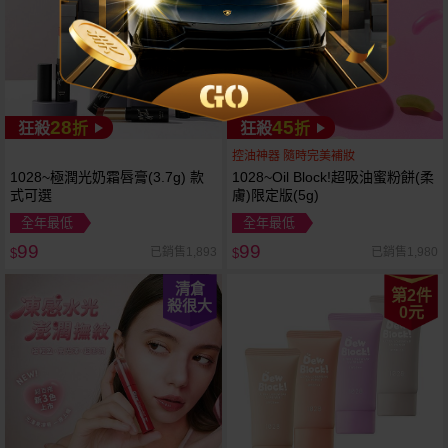
28
45
狂殺
折
狂殺
折
控油神器 隨時完美補妝
1028~極潤光奶霜唇膏(3.7g) 款
1028~Oil Block!超吸油蜜粉餅(柔
式可選
膚)限定版(5g)
全年最低
全年最低
99
99
已銷售1,893
已銷售1,980
$
$
清倉
第2件
殺很大
0元