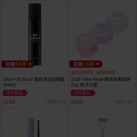
56
76
狂殺
折
狂殺
折
全日完美保濕，絲滑零粉感
1028~Oil Block! 超控油定妝噴霧
1028~Dew Block!超保濕蜜粉餅
(60ml)
(5g) 款式可選
全年最低
全年最低
199
169
已銷售1,528
已銷售3,962
$
$