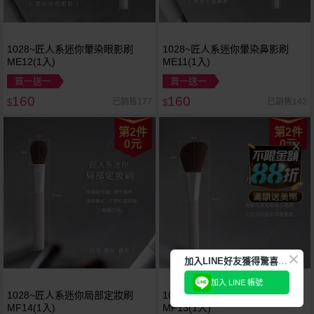
1028~匠人系迷你暈染眼影刷
1028~匠人系迷你暈染鼻影刷
ME12(1入)
ME11(1入)
買一送一
買一送一
160
160
已銷售177
已銷售142
$
$
第2件
第2件
0元
0元
加
入LINE好友獲得驚喜折扣!
加入 LINE 帳號
1028~匠人系迷你局部定妝刷
1028~匠人系迷你小臉修容刷
MF14(1入)
MF13(1入)