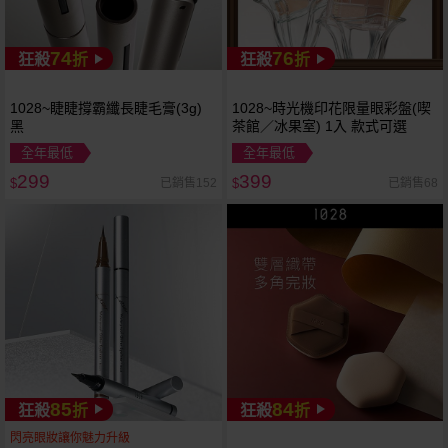
74
76
狂殺
折
狂殺
折
1028~睫睫撐霸纖長睫毛膏(3g)
1028~時光機印花限量眼彩盤(喫
黑
茶館／冰果室) 1入 款式可選
全年最低
全年最低
299
399
已銷售152
已銷售68
$
$
85
84
狂殺
折
狂殺
折
閃亮眼妝讓你魅力升級