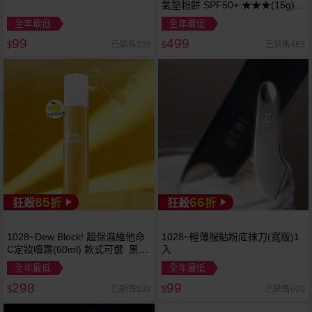
氣墊粉餅 SPF50+ ★★★(15g)
款式可選
全年最低
全年最低
99
499
已銷售226
已銷售463
$
$
85
66
狂殺
折
狂殺
折
1028~Dew Block! 超保濕維他命
1028~輕薄服貼粉底抹刀(寬版)1
C定妝噴霧(60ml) 款式可選 黑色
入
素
全年最低
全年最低
298
99
已銷售539
已銷售600
$
$