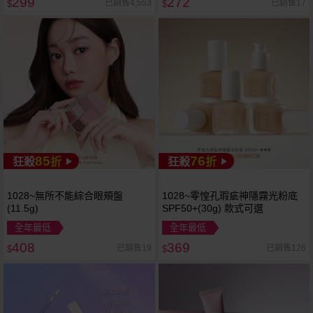
299
272
已銷售4,553
已銷售17
$
$
85
76
狂殺
折
狂殺
折
1028~無所不能綜合眼頰盤
1028~零惶孔瑕疵神隱霧光粉底
(11.5g)
SPF50+(30g) 款式可選
全年最低
全年最低
408
369
已銷售19
已銷售126
$
$