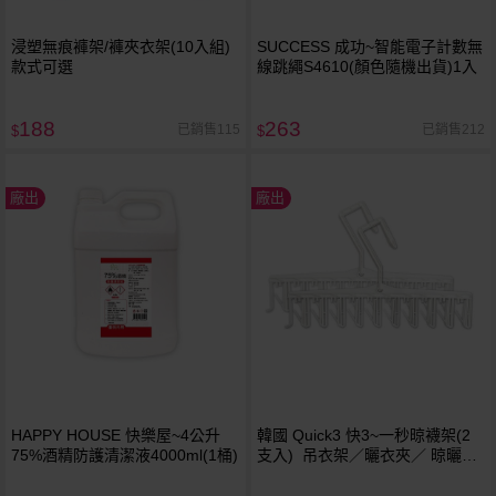
浸塑無痕褲架/褲夾衣架(10入組)
SUCCESS 成功~智能電子計數無
款式可選
線跳繩S4610(顏色隨機出貨)1入
188
263
已銷售115
已銷售212
$
$
廠出
廠出
HAPPY HOUSE 快樂屋~4公升
韓國 Quick3 快3~一秒晾襪架(2
75%酒精防護清潔液4000ml(1桶)
支入) 吊衣架／曬衣夾／ 晾曬夾
／晾襪架 顏色隨機出貨 ※限宅配
／無貨到付款