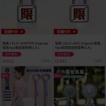
9
9
狂殺
折
狂殺
折
瑞典 LELO~SURFER Originals
瑞典 LELO~AKO Originals智能
智能App後庭按摩棒(1入)
App操控陰部按摩棒(1入)
全年最低
全年最低
1611
1341
已銷售8
已銷售7
$
$
廠出
廠出