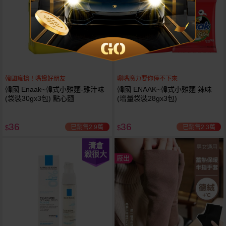
韓國瘋搶！嘴饞好朋友
唰嘴魔力要你停不下來
韓國 Enaak~韓式小雞麵-雞汁味
韓國 ENAAK~韓式小雞麵 辣味
(袋裝30gx3包) 點心麵
(增量袋裝28gx3包)
36
36
已銷售2.9萬
已銷售2.3萬
$
$
清倉
殺很大
廠出