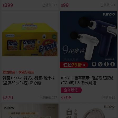
399
99
已銷售677
已銷售591
$
$
79
狂殺
折
韓國瘋搶！嘴饞好朋友
韓國 Enaak~韓式小雞麵-雞汁味
KINYO~螢幕顯示9段舒緩筋膜槍
(盒裝30gx24包) 點心麵
(FG-65)1入 款式可選
全年最低
229
798
已銷售8,027
已銷售19
$
$