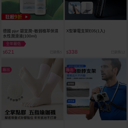
9
狂殺
折
德國 pjur 碧宜潤~敏弱植萃保濕
X型筆電支架E05(1入)
水性潤滑液(100ml)
全年最低
621
338
已銷售5
已銷售12
$
$
廠出
廠出