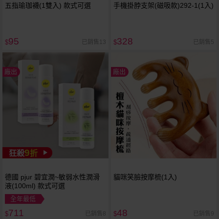
五指瑜珈襪(1雙入) 款式可選
手機掛脖支架(磁吸款)292-1(1入)
95
328
已銷售13
已銷售5
$
$
廠出
廠出
9
狂殺
折
德國 pjur 碧宜潤~敏弱水性潤滑
貓咪笑臉按摩梳(1入)
液(100ml) 款式可選
全年最低
711
48
已銷售8
已銷售9
$
$