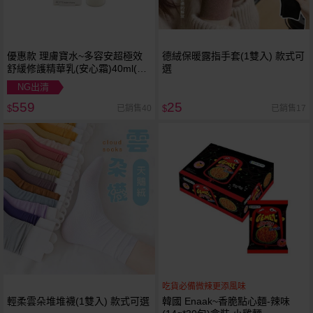
優惠款 理膚寶水~多容安超極效
德絨保暖露指手套(1雙入) 款式可
舒緩修護精華乳(安心霜)40ml(清
選
爽型) NG品
NG出清
559
25
已銷售40
已銷售17
$
$
吃貨必備微辣更添風味
輕柔雲朵堆堆襪(1雙入) 款式可選
韓國 Enaak~香脆點心麵-辣味