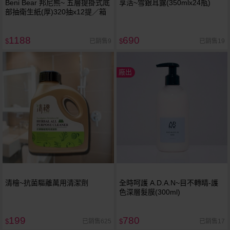
Beni Bear 邦尼熊~ 五層提掛式底
享活~雪銀耳露(350mlx24瓶)
部抽衛生紙(厚)320抽x12提／箱
1188
690
已銷售9
已銷售19
$
$
廠出
清檜~抗菌驅離萬用清潔劑
全時呵護 A.D.A.N~目不轉睛-護
色深層髮膜(300ml)
199
780
已銷售625
已銷售17
$
$