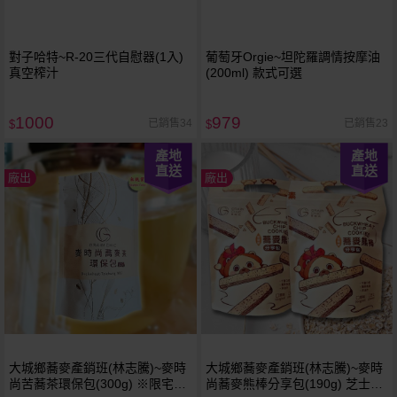
對子哈特~R-20三代自慰器(1入)
葡萄牙Orgie~坦陀羅調情按摩油
真空榨汁
(200ml) 款式可選
1000
979
已銷售34
已銷售23
$
$
產地
產地
直送
直送
廠出
廠出
大城鄉蕎麥產銷班(林志騰)~麥時
大城鄉蕎麥產銷班(林志騰)~麥時
尚苦蕎茶環保包(300g) ※限宅配
尚蕎麥熊棒分享包(190g) 芝士／