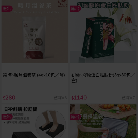
廠出
廠出
梁時~暖月溫養茶 (4gx10包／盒)
初藝~膠原蛋白胜肽粉(3gx30包／
盒)
280
1140
已銷售6
已銷售7
$
$
廠出
廠出