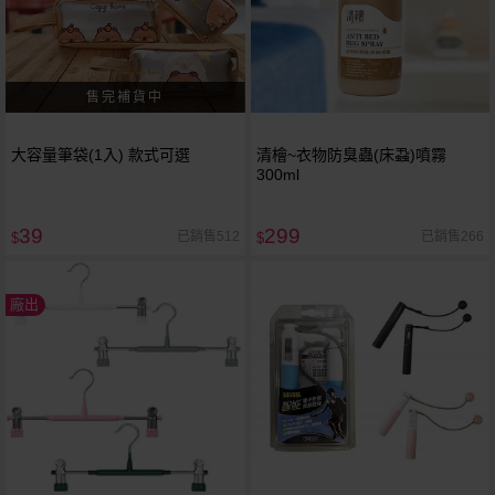
大容量筆袋(1入) 款式可選
清檜~衣物防臭蟲(床蝨)噴霧
300ml
39
299
已銷售512
已銷售266
$
$
廠出