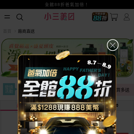
賺美幣~換好禮~立即換GO~
小三美日x全支付~美幣+全點折上折超划算
全館88折爸氣加倍！
首頁
廠商直送
發燒
NG出清
全年最低
多件優惠
多買多送
活動
最熱銷
最新
價格