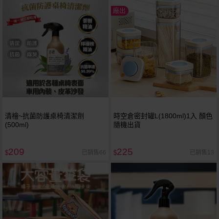
廠出
清檜~抗菌防護桌椅清潔劑
時空倉密封罐L(1800ml)1入 顏色
(500ml)
隨機出貨
209
225
已銷售66
已銷售13
$
$