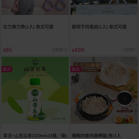
拉力彈力帶(1入) 款式可選
腳架手持風扇(1入) 款式可選
85
499
已銷售13
已銷售7
$
$
廠出
廠出
享活~山苦瓜茶(320mlx24瓶／箱)
雞胸肉撕肉器轉盤(黑)1入