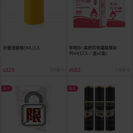
折疊泡腳桶(30L)1入
李時珍~美妍四物鐵精華飲
35ml(12入／盒x2盒)
329
582
已銷售20
已銷售36
$
$
廠出
廠出