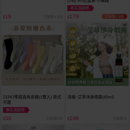
(14g*30包)盒裝 小雞麵
專區滿額贈
19
179
已銷售1.9萬
已銷售4,336
$
$
ZERO零感直角長襪(1雙入) 款式
清檜~艾草淨身噴霧(60ml)
可選
專區滿額贈
39
199
已銷售600
已銷售28
$
$