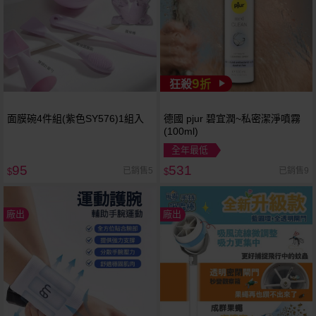
9
狂殺
折
面膜碗4件組(紫色SY576)1組入
德國 pjur 碧宜潤~私密潔淨噴霧
(100ml)
全年最低
95
531
已銷售5
已銷售9
$
$
廠出
廠出