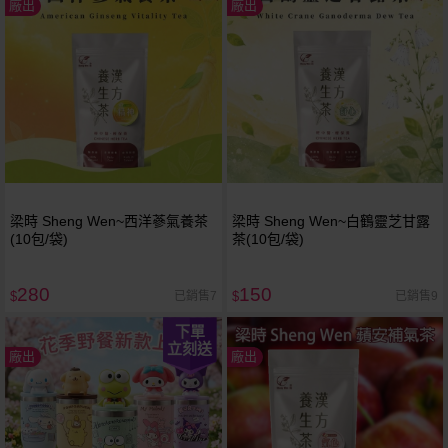
廠出
廠出
梁時 Sheng Wen~西洋蔘氣養茶
梁時 Sheng Wen~白鶴靈芝甘露
(10包/袋)
茶(10包/袋)
280
150
已銷售7
已銷售9
$
$
下單
立刻送
廠出
廠出