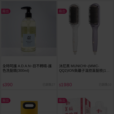
廠出
廠出
全時呵護 A.D.A.N~目不轉睛-護
沐尼黑 MUNICHI~(MMC-
色洗髮精(300ml)
QQ2)ION負離子溫控直髮梳(1入)
款式可選(珠光紫／珠光白)
390
1980
已銷售27
已銷售10
$
$
廠出
廠出