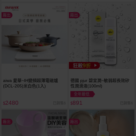
廠出
廠出
9
狂殺
折
aiwa 愛華~IH變頻超薄電磁爐
德國 pjur 碧宜潤~敏弱超長效矽
(DCL-205)米白色(1入)
性潤滑液(100ml)
全年最低
2480
891
已銷售6
已銷售6
$
$
廠出
廠出