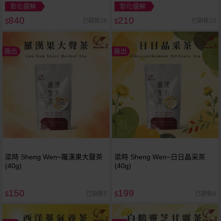
／無貨到付款
原味／蔥仔 款式可選
彰化優鮮
彰化優鮮
840
210
已銷售28
已銷售10
$
$
廠出
廠出
梁時 Sheng Wen~羅漢果大聲茶
梁時 Sheng Wen~日日晶采茶
(40g)
(40g)
150
199
已銷售5
已銷售9
$
$