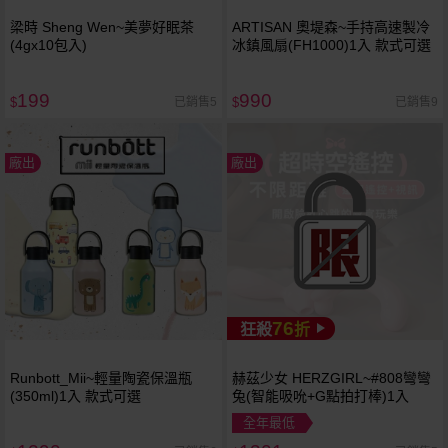
梁時 Sheng Wen~美夢好眠茶
ARTISAN 奧堤森~手持高速製冷
(4gx10包入)
冰鎮風扇(FH1000)1入 款式可選
199
990
已銷售5
已銷售9
$
$
廠出
廠出
76
狂殺
折
Runbott_Mii~輕量陶瓷保溫瓶
赫茲少女 HERZGIRL~#808彎彎
(350ml)1入 款式可選
兔(智能吸吮+G點拍打棒)1入
全年最低