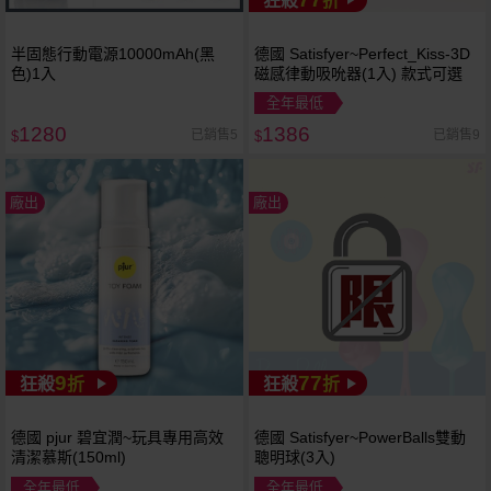
狂殺
折
半固態行動電源10000mAh(黑
德國 Satisfyer~Perfect_Kiss-3D
色)1入
磁感律動吸吮器(1入) 款式可選
全年最低
1280
1386
已銷售5
已銷售9
$
$
廠出
廠出
9
77
狂殺
折
狂殺
折
德國 pjur 碧宜潤~玩具專用高效
德國 Satisfyer~PowerBalls雙動
清潔慕斯(150ml)
聰明球(3入)
全年最低
全年最低