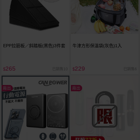
EPP拉筋板／斜踏板(黑色)3件套
牛津方形保溫袋(灰色)1入
265
229
已銷售10
已銷售6
$
$
廠出
廠出
77