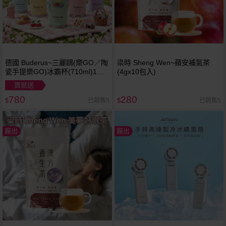
德國 Buderus~三麗鷗(樂GO／陶
梁時 Sheng Wen~蘋安補氣茶
瓷手提樂GO)冰霸杯(710ml)1入
(4gx10包入)
款式可選
買就送
780
280
已銷售5
已銷售5
$
$
廠出
廠出