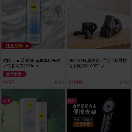
9
狂殺
折
德國 pjur 碧宜潤~玩具專用長效
ARTISAN 奧堤森~手持無線織物
水性潤滑液(100ml)
清潔機(SC1000)1入
全年最低
495
2990
已銷售6
已銷售6
$
$
廠出
廠出