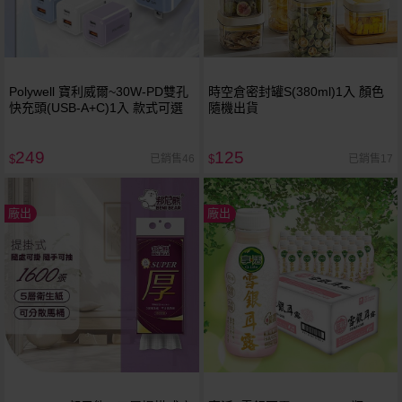
Polywell 寶利威爾~30W-PD雙孔
時空倉密封罐S(380ml)1入 顏色
快充頭(USB-A+C)1入 款式可選
隨機出貨
249
125
已銷售46
已銷售17
$
$
廠出
廠出