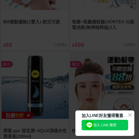
BM運動護腕(1雙入) 款式可選
吸霸~吸蟲捕蚊器(VORTEX-S)裝
電池款(無伸縮桿版)1入
88
499
已銷售9
已銷售7
$
$
廠出
廠出
9
加
入LINE好友獲得驚喜折扣!
狂殺
折
加入 LINE 帳號
德國 pjur 碧宜潤~AQUA頂級水性
BM運動頭帶(1入) 款式可選
潤滑液(100ml)