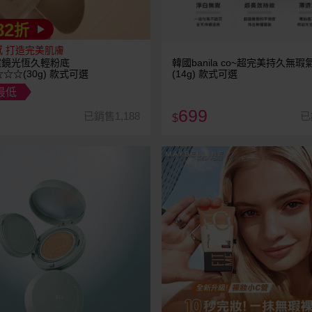
82
折
感 打造完美肌膚
~濾鏡光恆久輕粉底
韓國banila co~超完美持久無
☆☆☆(30g) 款式可選
(14g) 款式可選
最低
699
已銷售1,188
已
$