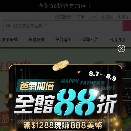
賺美幣~換好禮~立即換GO~
熱門搜尋：
口罩
面膜
沐浴乳
化妝水
小三美日x全支付~美幣+全點折上折超划算
全館88折爸氣加倍！
臉部保養
美體保養
美髮造型
香氛配件
日用清潔