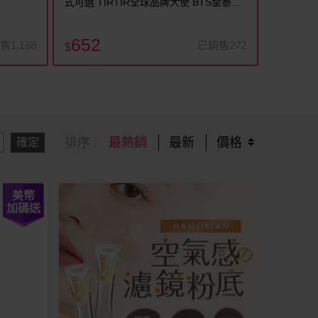
式可選 TIRTIR全球品牌大使 BTS金泰亨
V
652
售1,188
已銷售272
$
排序 :
最熱銷
最新
價格
確定
美幣
加碼送