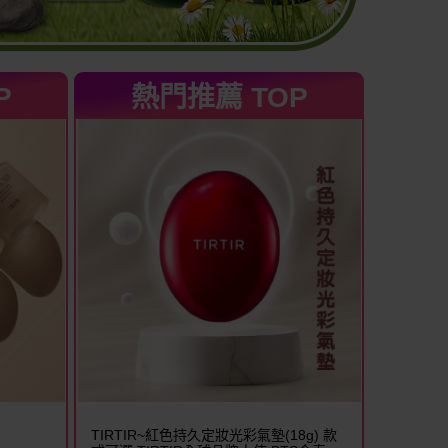
P
熱門推薦 TOP
TIRTIR~紅色持久定妝光彩氣墊(18g) 款