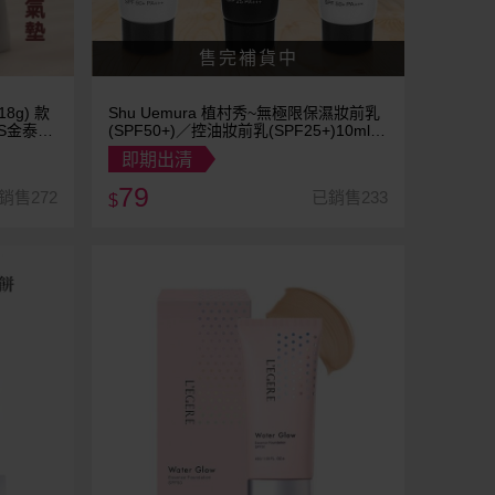
8g) 款
Shu Uemura 植村秀~無極限保濕妝前乳
TS金泰亨
(SPF50+)／控油妝前乳(SPF25+)10ml
款式可選
即期出清
79
銷售272
已銷售233
$