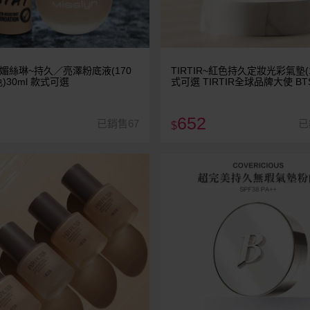
yn 媚絲琳~持久／亮澤粉底液(170
TIRTIR~紅色持久定妝光彩氣墊(1
)30ml 款式可選
式可選 TIRTIR全球品牌大使 B
V
652
已銷售67
已
$