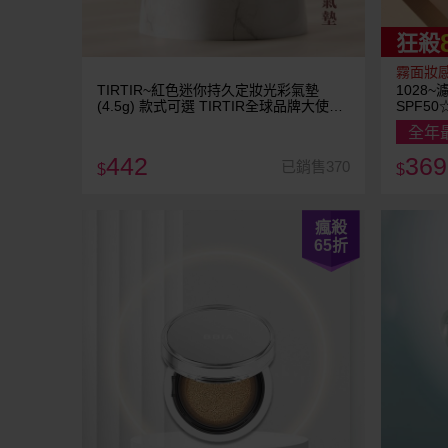
狂殺
霧面妝
TIRTIR~紅色迷你持久定妝光彩氣墊
1028
(4.5g) 款式可選 TIRTIR全球品牌大使
SPF50
BTS金泰亨 V
全年
442
369
已銷售370
$
$
瘋殺
65
折