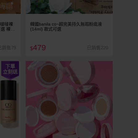
E水啵啵裸
韓國banila co~超完美持久無瑕粉底液
可選 裸妝
(14ml) 款式可選
479
已銷售79
已銷售220
$
下單
立刻送