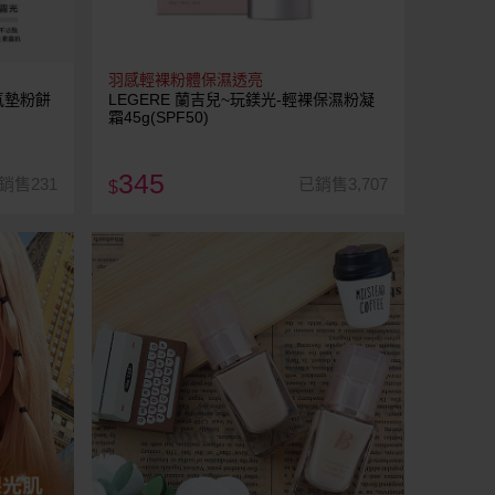
羽感輕裸粉體保濕透亮
瑕氣墊粉餅
LEGERE 蘭吉兒~玩鎂光-輕裸保濕粉凝
霜45g(SPF50)
345
銷售231
已銷售3,707
$