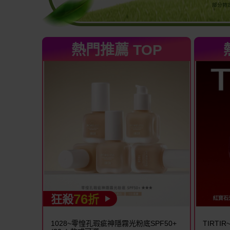
熱門推薦 TOP
76
狂殺
折
1028~零惶孔瑕疵神隱霧光粉底SPF50+
TIRTI