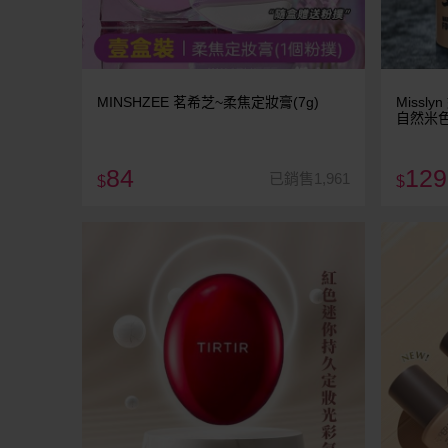
MINSHZEE 茗希芝~柔焦定妝膏(7g)
Missl
自然米色
84
129
已銷售1,961
$
$