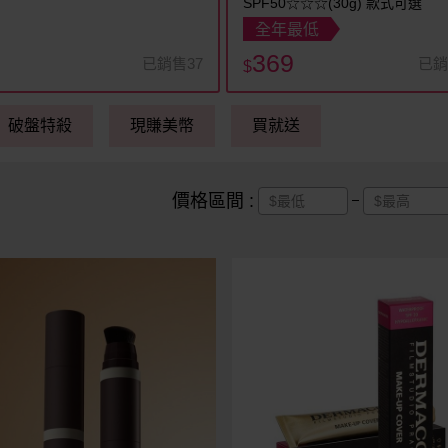
SPF50☆☆☆(30g) 款式可選
全年最低
369
已銷售37
已銷
$
破盤特殺
現賺美幣
買就送
價格區間 :