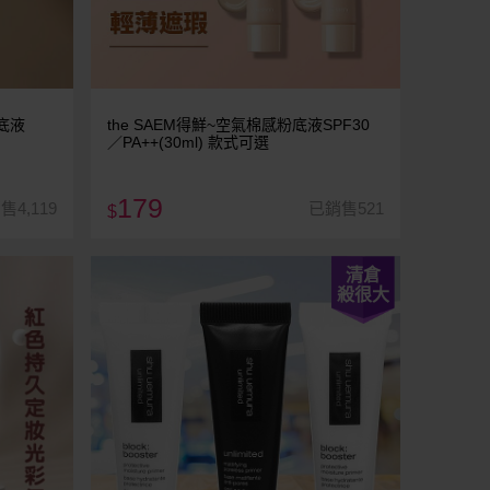
粉底液
the SAEM得鮮~空氣棉感粉底液SPF30
／PA++(30ml) 款式可選
179
售4,119
已銷售521
$
清倉
殺很大