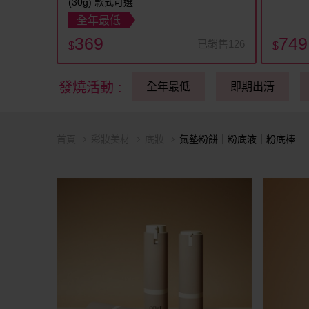
(30g) 款式可選
全年最低
369
749
已銷售126
$
$
發燒活動
:
全年最低
即期出清
首頁
彩妝美材
底妝
氣墊粉餅｜粉底液｜粉底棒