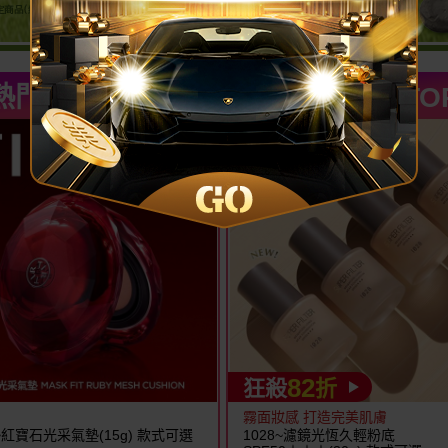
熱門推薦 TOP
熱門推薦 TO
82
狂殺
折
霧面妝感 打造完美肌膚
R~紅寶石光采氣墊(15g) 款式可選
1028~濾鏡光恆久輕粉底