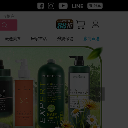
看,分享
收納盒
嚴選美食
居家生活
婦嬰保健
廠商直送