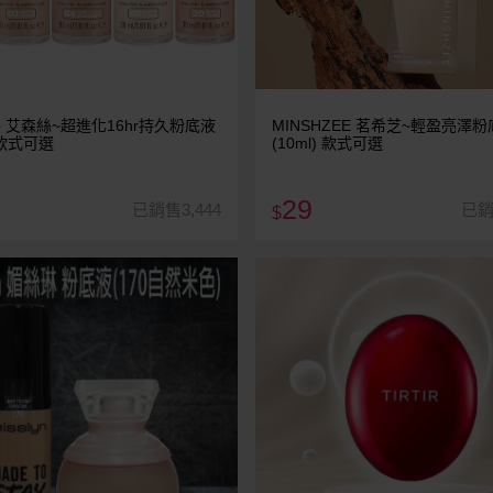
ce 艾森絲~超進化16hr持久粉底液
MINSHZEE 茗希芝~輕盈亮澤
) 款式可選
(10ml) 款式可選
29
已銷售3,444
已銷
$