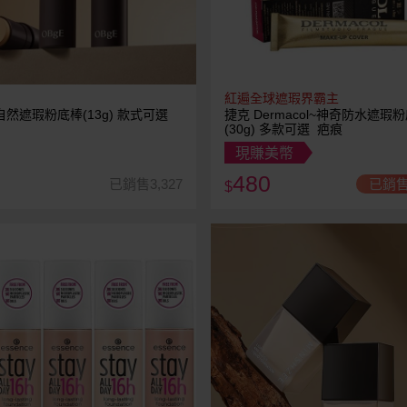
紅遍全球遮瑕界霸主
~自然遮瑕粉底棒(13g) 款式可選
捷克 Dermacol~神奇防水遮瑕
(30g) 多款可選 疤痕
現賺美幣
480
已銷售3,327
已銷售
$