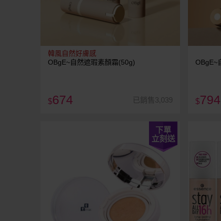
韓風自然好膚感
OBgE~自然遮瑕素顏霜(50g)
OBgE
674
794
已銷售3,039
$
$
下單
立刻送