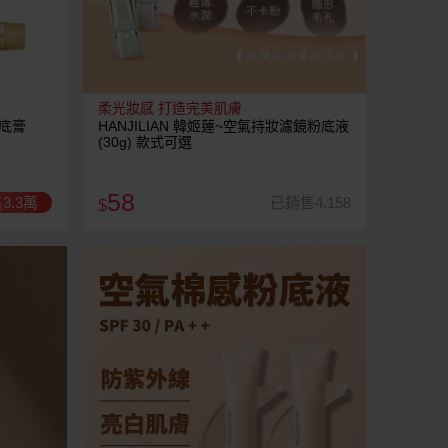
柔光妝感 打造完美肌膚
粉底膏
HANJILIAN 韓姬蓮~空氣持妝濾鏡粉底液
(30g) 款式可選
58
3.3萬
已銷售4,158
$