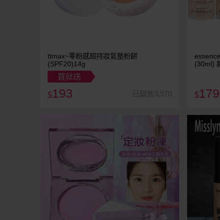
ttmax~零粉感超持妝氣墊粉餅
essen
(SPF20)14g
(30ml
買就送
193
179
已銷售3,970
$
$