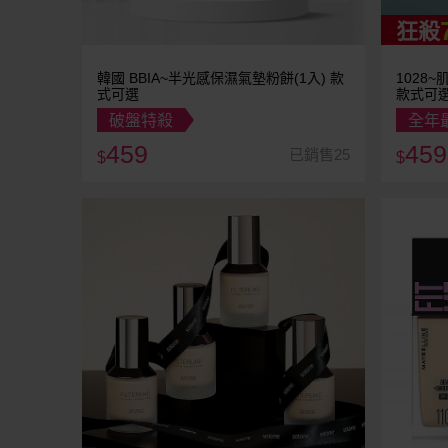
狂殺
韓國 BBIA~半光感保濕氣墊粉餅(1入) 款
1028~
式可選
款式可
破盤特殺
全年
459
459
已銷售25
$
$