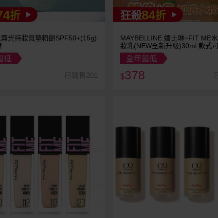
74
84
折
狂殺
折
肌霧光持妝氣墊粉餅SPF50+(15g)
MAYBELLINE 媚比琳~FIT M
選
妝乳(NEW全新升級)30ml 款式
小C管
最低
全年最低
378
已銷售201
$