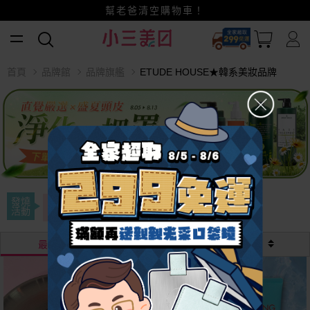
幫老爸清空購物車！
小三美日x全支付~美幣+全點折上折超划算
賺美幣~換好禮~立即換GO~
首頁
品牌館
品牌旗艦
ETUDE HOUSE★韓系美妝品牌
發燒
專區滿額贈
現賺美幣
活動
最熱銷
最新
價格