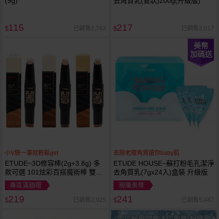
(9g)
去角質乳(管狀)200g(升級版)
115
217
已銷售2,763
已銷售2,617
$
$
美幣
加碼送
小V臉一筆就輕鬆get
去除老廢角質還你baby肌
ETUDE~3D修容棒(2g+3.8g) 多
ETUDE HOUSE~蘇打粉毛孔潔淨
款可選 101炫彩百搭魔術棒 雙效
去角質乳(7gx24入)盒裝 升級版
輪廓修飾
專區滿額贈
現賺美幣
219
241
已銷售2,925
已銷售5,487
$
$