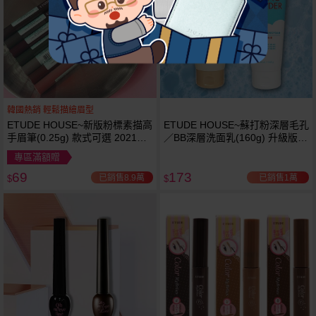
韓國熱銷 輕鬆描繪眉型
ETUDE HOUSE~新版粉標素描高
ETUDE HOUSE~蘇打粉深層毛孔
手眉筆(0.25g) 款式可選 2021最
／BB深層洗面乳(160g) 升級版
新版
款式可選
專區滿額贈
69
173
已銷售8.9萬
已銷售1萬
$
$