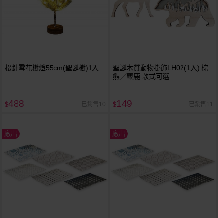
松針雪花樹燈55cm(聖誕樹)1入
聖誕木質動物掛飾LH02(1入) 棕
熊／麋鹿 款式可選
488
149
已銷售10
已銷售11
$
$
廠出
廠出