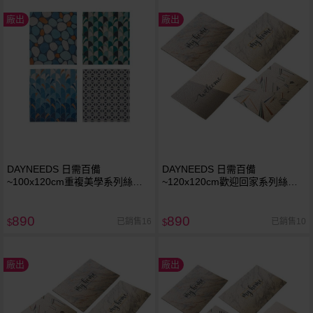
廠出
廠出
DAYNEEDS 日需百備
DAYNEEDS 日需百備
~100x120cm重複美學系列絲圈
~120x120cm歡迎回家系列絲圈
地墊(AOO100120)1入 款式可
地墊(AOO120120)1入 款式可
選 ※限宅配／無貨到付款
選 ※限宅配／無貨到付款
890
890
已銷售16
已銷售10
$
$
廠出
廠出