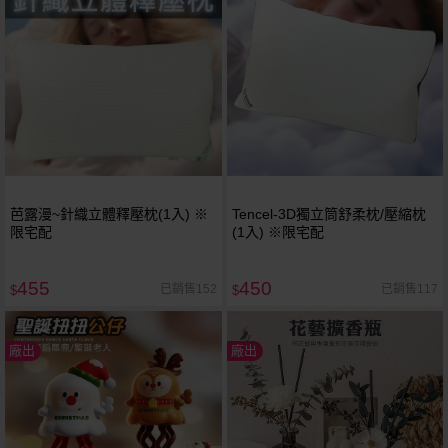
芭露漫~針織立體釋壓枕(1入) ※
Tencel-3D獨立筒舒柔枕/壓縮枕
限宅配
(1入) ※限宅配
455
450
已銷售152
已銷售117
$
$
廠出
廠出