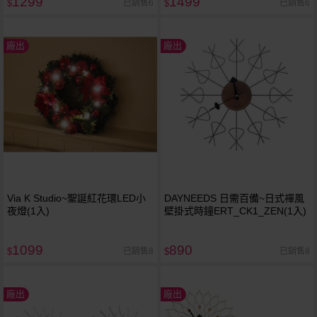
1299
1499
已銷售6
已銷售6
$
$
廠出
廠出
Via K Studio~聖誕紅花環LED小
DAYNEEDS 日需百備~日式禪風
夜燈(1入)
壁掛式時鐘ERT_CK1_ZEN(1入)
1099
890
已銷售8
已銷售8
$
$
廠出
廠出