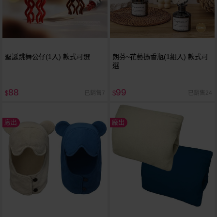
聖誕跳舞公仔(1入) 款式可選
朗芬~花藝擴香瓶(1組入) 款式可
選
88
99
已銷售7
已銷售24
$
$
廠出
廠出