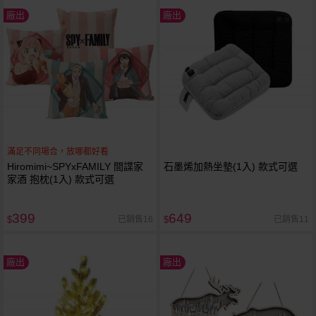
廠出
廠出
滿足不同場合，放哪都好看
Hiromimi~SPYxFAMILY 間諜家
石墨烯加熱坐墊(1入) 款式可選
家酒 抱枕(1入) 款式可選
399
649
已銷售16
已銷售11
$
$
廠出
廠出