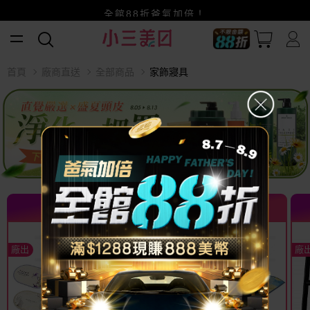
賺美幣~換好禮~立即換GO~
小三美日x全支付~美幣+全點折上折超划算
全館88折爸氣加倍！
首頁
廠商直送
全部商品
家飾寢具
熱門推薦 TOP
熱門推薦 TOP
廠出
廠出
廠