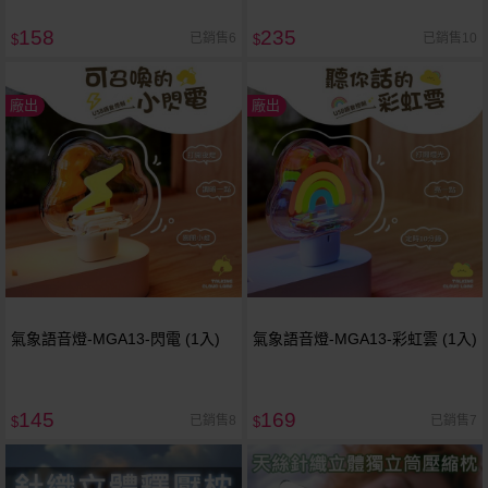
158
235
已銷售6
已銷售10
$
$
廠出
廠出
氣象語音燈-MGA13-閃電 (1入)
氣象語音燈-MGA13-彩虹雲 (1入)
145
169
已銷售8
已銷售7
$
$