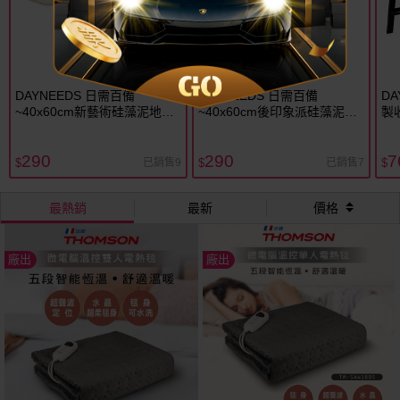
DAYNEEDS 日需百備
DAYNEEDS 日需百備
D
~40x60cm新藝術硅藻泥地墊
~40x60cm後印象派硅藻泥半
製
(1入) 款式可選
圓地墊(1入) 款式可選
290
290
7
已銷售9
已銷售7
$
$
$
最熱銷
最新
價格
廠出
廠出