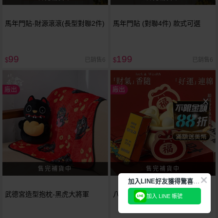
馬年門貼-財源滾滾(長型對聯2件)
馬年門貼 (對聯4件) 款式可選
99
199
已銷售6
已銷售6
$
$
廠出
廠出
加
入LINE好友獲得驚喜折扣!
武德宮造型抱枕-黑虎大將軍
八方來財擴香石(小蒼蘭)1組入
加入 LINE 帳號