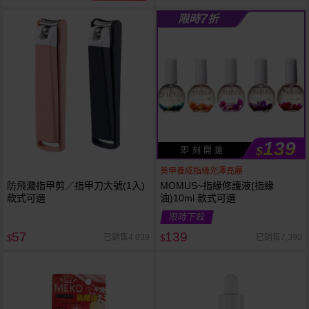
7
限時
折
139
$
即 刻 開 搶
美甲養成指緣光澤亮麗
防飛濺指甲剪／指甲刀大號(1入)
MOMUS~指緣修護液(指緣
款式可選
油)10ml 款式可選
限時下殺
57
139
已銷售4,039
已銷售7,390
$
$