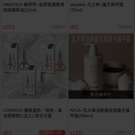
HANYIXUI 韓伊秀~金萃修護奢潤
Vaseline 凡士林~護手美甲霜
指緣精華油(12ml)
(75ml)
101
81
已銷售20
已銷售96
$
$
COSMOS~麗緻直剪／彎剪／鼻
AVCA~乳木果油修護保濕護手護
毛修飾剪(1支入) 款式可選
甲霜(300ml)
50
130
已銷售1.2萬
已銷售321
$
$