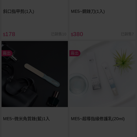
斜口指甲剪(1入)
ME5~鋼銼刀(1入)
178
380
已銷售10
已銷售7
$
$
廠出
廠出
ME5~微米角質銼(藍)1入
ME5~超導指緣修護乳(20ml)