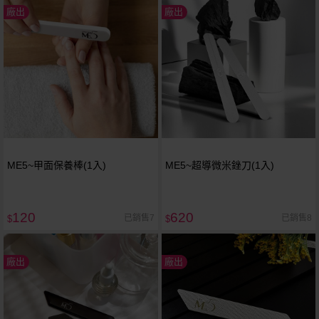
廠出
廠出
ME5~甲面保養棒(1入)
ME5~超導微米銼刀(1入)
120
620
已銷售7
已銷售8
$
$
廠出
廠出