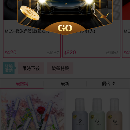
ME5~微米角質銼(藍)1入
ME5~鋼Y刀(1入)
M
420
620
4
已銷售7
已銷售8
$
$
$
發燒
限時下殺
破盤特殺
活動
最熱銷
最新
價格