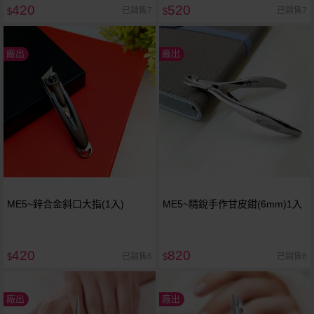
420
520
已銷售7
已銷售7
$
$
廠出
廠出
ME5~鋅合金斜口大指(1入)
ME5~精銳手作甘皮鉗(6mm)1入
420
820
已銷售6
已銷售6
$
$
廠出
廠出