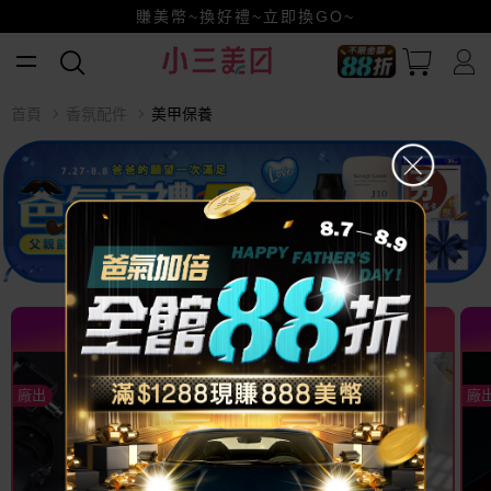
賺美幣~換好禮~立即換GO~
小三美日x全支付~美幣+全點折上折超划算
全館88折爸氣加倍！
首頁
香氛配件
美甲保養
熱門推薦 TOP
熱門推薦 TOP
廠出
廠出
廠