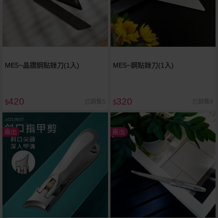
ME5~晶鑽鋼點銼刀(1入)
ME5~鋼點銼刀(1入)
420
320
已銷售5
已銷售9
$
$
廠出
廠出