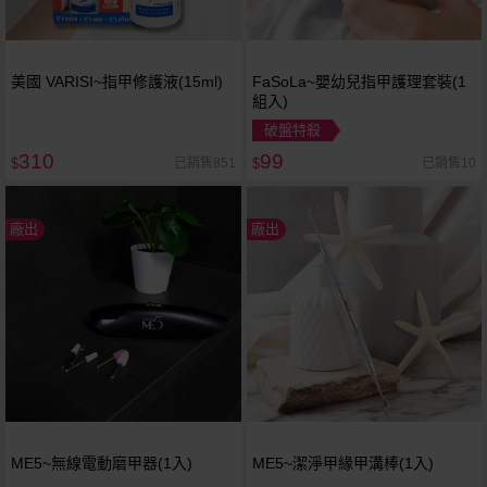
美國 VARISI~指甲修護液(15ml)
FaSoLa~嬰幼兒指甲護理套裝(1
組入)
破盤特殺
310
99
已銷售851
已銷售10
$
$
廠出
廠出
ME5~無線電動磨甲器(1入)
ME5~潔淨甲緣甲溝棒(1入)