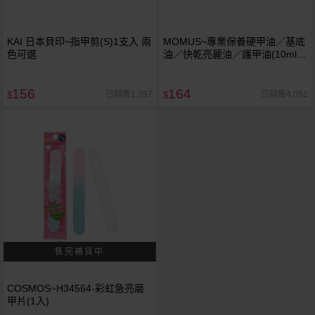
KAI 日本貝印~指甲剪(S)1支入 兩
MOMUS~專業保養硬甲油／基底
色可選
油／快乾亮麗油／護甲油(10ml)
款式可選
156
164
已銷售1,287
已銷售4,051
$
$
COSMOS~H34564-彩虹急亮磨
甲片(1入)