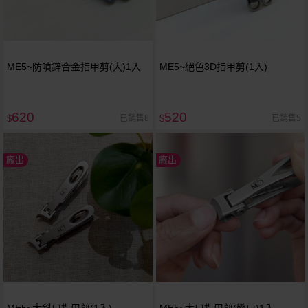
ME5~防噴鋅合金指甲剪(大)1入
ME5~絕色3D指甲剪(1入)
620
520
已銷售8
已銷售5
$
$
廠出
廠出
ME5~大斜口指甲剪(1入)
ME5~大口指甲剪(彎口)1入