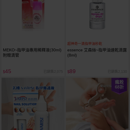
超神奇一滴指甲油秒乾
MEKO~指甲油專用稀釋液(30ml)
essence 艾森絲~指甲油速乾滴露
附贈滴管
(8ml)
45
89
已銷售2,075
已銷售2,130
$
$
瘋殺
68
折