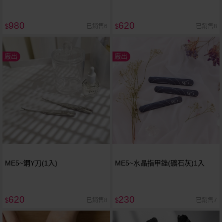
980
620
已銷售6
已銷售8
$
$
廠出
廠出
ME5~鋼Y刀(1入)
ME5~水晶指甲銼(礦石灰)1入
620
230
已銷售8
已銷售7
$
$