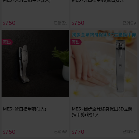
750
750
已銷售5
已銷售9
$
$
廠出
廠出
ME5~彎口指甲剪(1入)
ME5~獨步全球終身保固3D立體
指甲剪(銀)1入
750
770
已銷售8
已銷售7
$
$