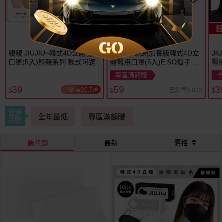
親親 JIUJIU~韓式4D立體醫用
JIUJIU~親親加長版韓式4D立
J
口罩(5入)輕親系列 款式可選
體醫用口罩(5入)E.SO瘦子聯
醫
名款 款式可選
S
專區滿額贈
39
59
3
已銷售20.7萬
已銷售5,833
$
$
$
發燒
全年最低
專區滿額贈
活動
最熱銷
最新
價格