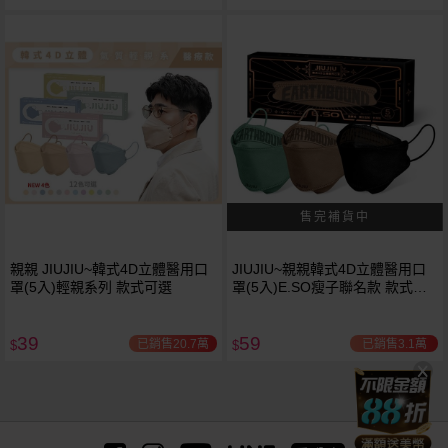
親親 JIUJIU~韓式4D立體醫用口
JIUJIU~親親韓式4D立體醫用口
罩(5入)輕親系列 款式可選
罩(5入)E.SO瘦子聯名款 款式可
選
39
59
已銷售20.7萬
已銷售3.1萬
$
$