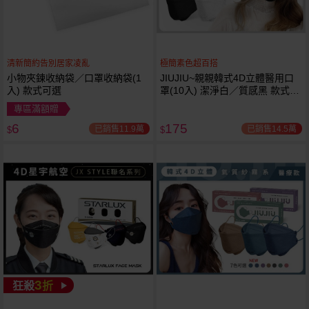
清新簡約告別居家凌亂
極簡素色超百搭
小物夾鍊收納袋／口罩收納袋(1
JIUJIU~親親韓式4D立體醫用口
入) 款式可選
罩(10入) 潔淨白／質感黑 款式可
選
專區滿額贈
6
175
已銷售11.9萬
已銷售14.5萬
$
$
3
狂殺
折