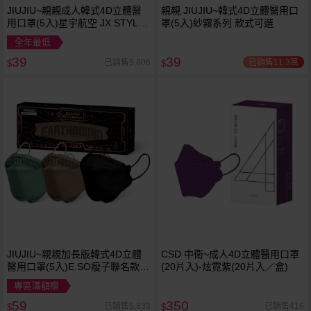
JIUJIU~親親成人韓式4D立體醫
親親 JIUJIU~韓式4D立體醫用口
用口罩(5入)星宇航空 JX STYLE
罩(5入)紗霧系列 款式可選
制服系列 款式可選
全年最低
39
39
已銷售11.3萬
已銷售9,806
$
$
JIUJIU~親親加長版韓式4D立體
CSD 中衛~成人4D立體醫用口罩
醫用口罩(5入)E.SO瘦子聯名款
(20片入)-炫霓紫(20片入／盒)
款式可選
專區滿額贈
59
350
已銷售5,833
已銷售416
$
$