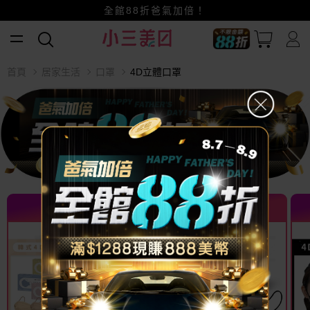
全館88折爸氣加倍！
小三美日x全支付~美幣+全點折上折超划算
首頁
居家生活
口罩
4D立體口罩
熱門推薦 TOP
熱門推薦 TOP