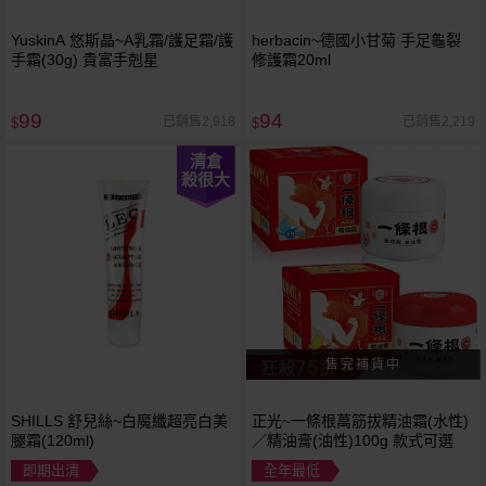
YuskinA 悠斯晶~A乳霜/護足霜/護
herbacin~德國小甘菊 手足龜裂
手霜(30g) 貴富手剋星
修護霜20ml
99
94
已銷售2,918
已銷售2,219
$
$
清倉
殺很大
75
狂殺
折
SHILLS 舒兒絲~白魔纖超亮白美
正光~一條根萬筋拔精油霜(水性)
腿霜(120ml)
／精油膏(油性)100g 款式可選
即期出清
全年最低