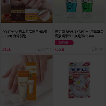
DR.ITAYA~日本家庭萬用H軟膏
烏克蘭 BEAUTYDERM~積雪草尿
(50ml) 台灣製造
囊素護手霜 / 護足霜(75ml)
買就送
116
129
已銷售716
已銷售86
$
$