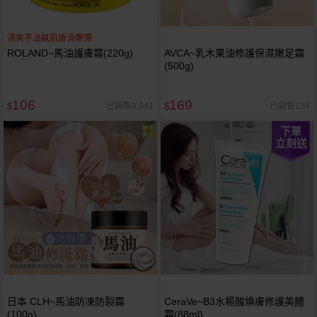
清爽不油膩肌膚滑嫩彈
ROLAND~馬油護膚霜(220g)
AVCA~乳木果油修護保濕嫩足霜
(500g)
106
169
已銷售9,941
已銷售154
$
$
下單
立刻送
日本 CLH~馬油防凍防裂霜
CeraVe~B3水楊酸煥膚修護美體
(100g)
霜(88ml)