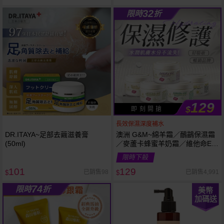
32
限時
折
129
$
即 刻 開 搶
長效保濕深度補水
DR.ITAYA~足部去繭滋養膏
澳洲 G&M~綿羊霜／鴯鶓保濕霜
(50ml)
／麥蘆卡蜂蜜羊奶霜／維他命E修
護霜／酪梨滋養霜／綿羊晚霜
限時下殺
(250g) 款式可選
101
129
已銷售98
已銷售4,991
$
$
74
限時
折
美幣
加碼送