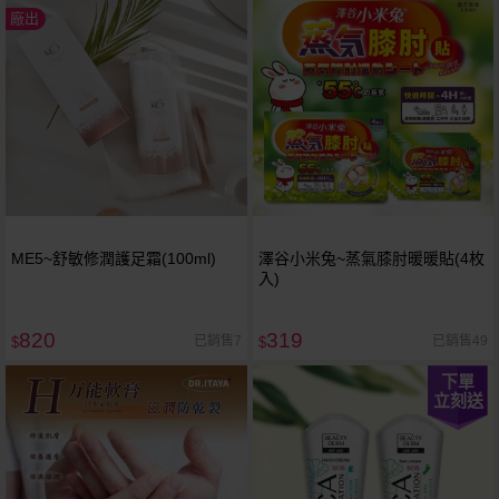
廠出
ME5~舒敏修潤護足霜(100ml)
澤谷小米兔~蒸氣膝肘暖暖貼(4枚
入)
820
319
已銷售7
已銷售49
$
$
下單
立刻送