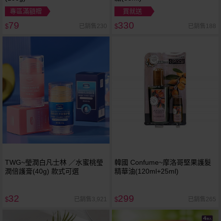
專區滿額贈
買就送
79
330
已銷售230
已銷售188
$
$
TWG~瑩潤白凡士林 ／水蜜桃瑩
韓國 Confume~摩洛哥堅果護髮
潤倍護膏(40g) 款式可選
精華油(120ml+25ml)
32
299
已銷售3,921
已銷售265
$
$