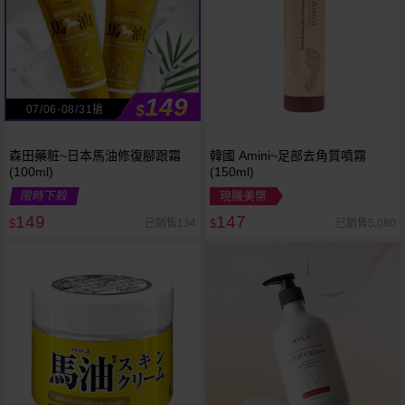
149
$
07/06-08/31搶
森田藥粧~日本馬油修復腳跟霜
韓國 Amini~足部去角質噴霧
(100ml)
(150ml)
限時下殺
現賺美幣
149
147
已銷售134
已銷售5,080
$
$