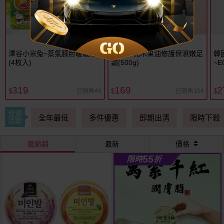
澤谷小米兔~蒸氣膝肘暖暖貼
AVCA~乳木果油修護保濕嫩足
韓國
(4枚入)
霜(500g)
~
(13
319
169
2
已銷售49
已銷售154
$
$
$
發燒
全年最低
多件優惠
即期出清
限時下殺
活動
最熱銷
最新
價格
55
限時
折