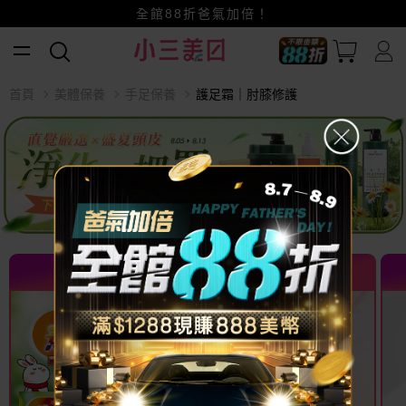
賺美幣~換好禮~立即換GO~
全館88折爸氣加倍！
小三美日x全支付~美幣+全點折上折超划算
首頁
美體保養
手足保養
護足霜｜肘膝修護
熱門推薦 TOP
熱門推薦 TOP