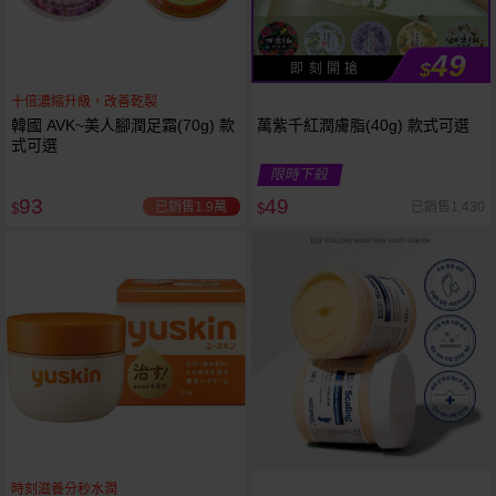
49
$
即 刻 開 搶
十倍濃縮升級，改善乾裂
韓國 AVK~美人腳潤足霜(70g) 款
萬紫千紅潤膚脂(40g) 款式可選
式可選
限時下殺
93
49
已銷售1.9萬
已銷售1,430
$
$
時刻滋養分秒水潤