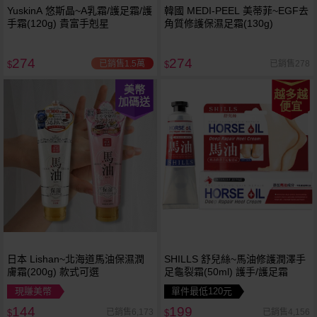
YuskinA 悠斯晶~A乳霜/護足霜/護
韓國 MEDI-PEEL 美蒂菲~EGF去
手霜(120g) 貴富手剋星
角質修護保濕足霜(130g)
274
274
已銷售1.5萬
已銷售278
$
$
美幣
越多越
加碼送
便宜
日本 Lishan~北海道馬油保濕潤
SHILLS 舒兒絲~馬油修護潤澤手
膚霜(200g) 款式可選
足龜裂霜(50ml) 護手/護足霜
現賺美幣
單件最低120元
144
199
已銷售6,173
已銷售4,156
$
$