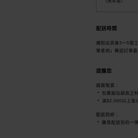
（限本島）
配送時間
通知出貨後3～5個
單查詢」確認訂單最
提醒您
超商取貨：
包裹超出超商之
滿$2,000以上
配送到府：
離島配送到府一