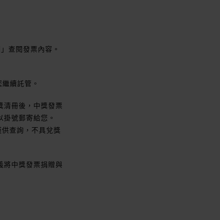
細」查閱發票內容。
您繼續託管。
獎清冊後，中獎發票
以掛號郵寄給您。
僅供查詢，不具兌獎
義將中獎發票捐贈與