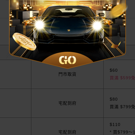
取貨方式
運費
$60
門市取貨
買滿 $599
$80
宅配到府
買滿 $799
$110
宅配到府
* 買$799～