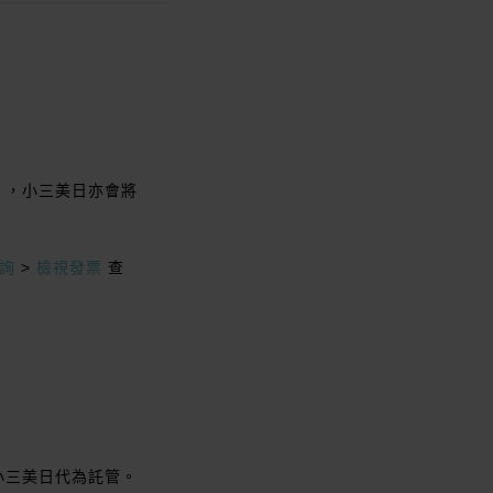
」，小三美日亦會將
詢
>
檢視發票
查
小三美日代為託管。