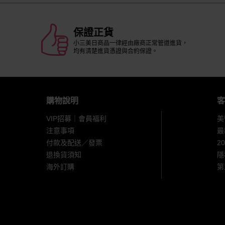
保證正貨
小三美日商品一律經由廠商正常管道進貨，
均有清楚進貨憑證與合約保證。
購物說明
客
VIP招募｜會員福利
美
注意事項
最
付款及配送／發票
2
退換貨須知
隱
海外訂購
第