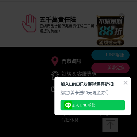
五千萬責任險
官網商品皆投保兆豐責任險五千萬，安全守
護您的美麗。
LINE客服
門市資訊
美幣兌換
訂購 & 客服專線
04-777-1168
加入LINE好友獲得驚喜折扣!
s3service@s3.com.tw
綁定I美卡送50元現金券👇
周一~周五：9:00 ~ 20:00
(專線至18點,請多利用
加入 LINE 帳號
LINE客服)
周六：9:00 ~ 12:00 國定
假日休息