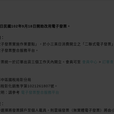
日民國102年9月18日開始改用電子發票。
明：
電子發票實施作業要點」，於小三美日消費開立之「二聯式電子發票
電子發票整合服務平台。
發票統一於訂單出貨三個工作天內開立。會員可至
會員中心
>
訂單查
部中區國稅局彰分局
彰化銷售字第1021261807號。
說明：請參考
電子發票整合服務平台
程：
中選擇將發票歸戶至個人載具，則雲端發票（無實體電子發票）將由