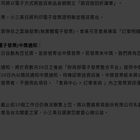
公司將以電子方式將退貨商品金額開立「銷貨退回折讓單」。
發票，小三美日將列印電子發票證明聯並隨貨寄出。
管保存之雲端發票(無實體電子發票)，會員可至會員專區「訂單明
電子發票)中獎通知：
美日自動為您兌獎，並掛號寄出中獎發票。若發票未中獎，我們將為
司通知，將於奇數月26日之後由「財政部電子發票整合平台」提供中
起10日內以簡訊通知中獎通知，待確認寄送資訊後，中獎發票紙本將
發票者，不適用此項目。 「會員中心 > 訂單查詢 」內之發票資訊
獎截止前10個工作日仍無法聯繫上您，將以豐晨貿易股份有限公司名
金會及台北關愛之家，小三美日感謝您獻愛心做公益。