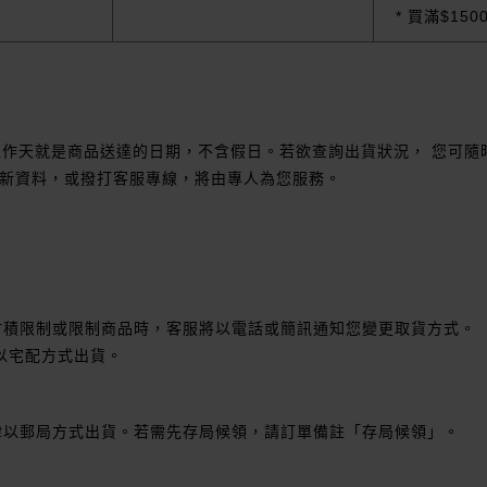
* 買滿$15
工作天就是商品送達的日期，不含假日。若欲查詢出貨狀況， 您可隨
新資料，或撥打客服專線，將由專人為您服務。
材積限制或限制商品時，客服將以電話或簡訊通知您變更取貨方式。
皆以宅配方式出貨。
律以郵局方式出貨。若需先存局候領，請訂單備註「存局候領」。