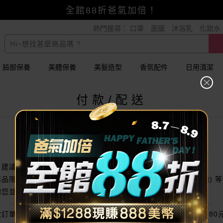
全館88折爸氣加倍！
熱門搜尋：
口罩
面膜
沐浴乳
化妝水
小三美日x全支付~美幣+全點折上折超划算
臉部保養
美體保養
美髮造型
香氛配件
日用清潔
付款/配送
，建議可於完成下單後，立即與客服連繫，確認訂單狀況。
品限制，若您訂購為噴霚用品 (香水、整髮慕絲)、液體 (指甲油) 
知您並取消該商品之配送服務。
訂單最低應繳金額不得低於110元。其他宅配付款方式不得低於80