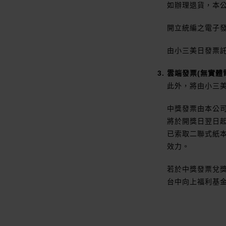
如辦理退貨，本
開立統編之電子
由小三美日發票託
雲端發票(無實體
此外，將由小三
中獎發票由本公
將於開獎日翌日
已索取二聯式紙本
效力。
若於中獎發票兌
台中向上福利基