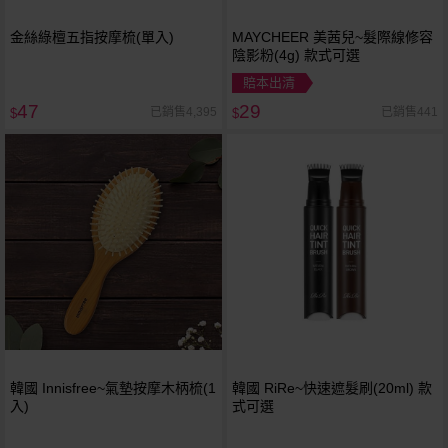
金絲綠檀五指按摩梳(單入)
MAYCHEER 美茜兒~髮際線修容
陰影粉(4g) 款式可選
賠本出清
47
29
已銷售4,395
已銷售441
$
$
韓國 Innisfree~氣墊按摩木柄梳(1
韓國 RiRe~快速遮髮刷(20ml) 款
入)
式可選