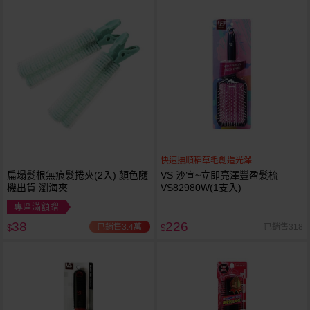
快速撫順稻草毛創造光澤
扁塌髮根無痕髮捲夾(2入) 顏色隨
VS 沙宣~立即亮澤豐盈髮梳
機出貨 瀏海夾
VS82980W(1支入)
專區滿額贈
38
226
已銷售3.4萬
已銷售318
$
$