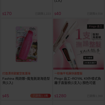
(1入)
170
40
已銷售1,223
已銷售9,558
$
$
打造漂亮歐膩空氣瀏海
一秒撫平毛躁快速整髮
Fashina 飛詩娜~魔鬼氈瀏海造型
Pingo 品工~ROYAL K9外噴式負
夾(1入)
離子直髮梳(1支入) 顏色可選
45
1280
已銷售1.3萬
已銷售1,369
$
$