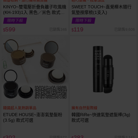
摺疊收納，旅行攜帶無負擔
輕巧便攜，按摩頭皮
KINYO~雙電壓折疊負離子吹風機
SWEET TOUCH~直覺櫸木隨行
(KH-193)1入 黑色／米色 款式可
氣墊按摩梳(1支入)
選 附專屬收納袋
限時下殺
限時下殺
599
119
已銷售346
已銷售9,606
$
$
韓國超人氣熱銷單品
擁有自然髮際線
ETUDE HOUSE~澎澎氣墊髮粉
韓國RiRe~快速氣墊遮髮棒(3g)
(3.5g) 款式可選
款式可選
302
283
已銷售577
已銷售2,141