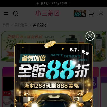
賺美幣~換好禮~立即換GO~
小三美日x全支付~美幣+全點折上折超划算
全館88折爸氣加倍！
首頁
美髮造型
美髮器材
熱門推薦 TOP
熱門推薦 TOP
特殺
下單
84
折
立刻送
NEW