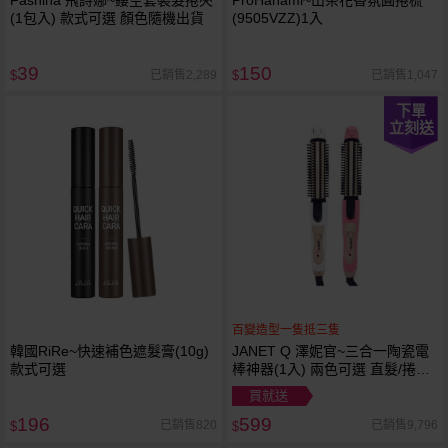
(1包入) 款式可選 顏色隨機出貨
(9505VZZ)1入
39
150
已銷售2,289
已銷售1,047
$
$
下單
立刻送
百變造型一隻抵三隻
韓國RiRe~快速補色遮髮膏(10g)
JANET Q 澤妮官~三合一陶瓷電
款式可選
棒神器(1入) 兩色可選 直髮/捲髮/
玉米鬚
買就送
196
599
已銷售820
已銷售9,796
$
$