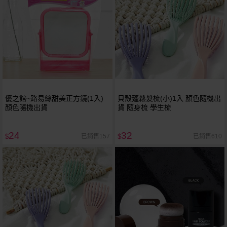
優之館~路易絲甜美正方鏡(1入)
貝殼蓬鬆髮梳(小)1入 顏色隨機出
顏色隨機出貨
貨 隨身梳 學生梳
24
32
已銷售157
已銷售610
$
$