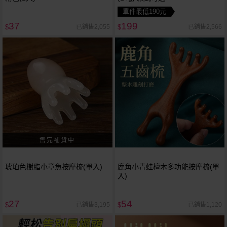
單件最低190元
37
199
已銷售2,055
已銷售2,566
$
$
琥珀色樹脂小章魚按摩梳(單入)
鹿角小青蛙檀木多功能按摩梳(單
入)
27
54
已銷售3,195
已銷售1,120
$
$