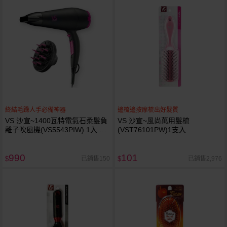
終結毛躁人手必備神器
邊梳邊按摩梳出好髮質
VS 沙宣~1400瓦特電氣石柔髮負
VS 沙宣~風尚萬用髮梳
離子吹風機(VS5543PIW) 1入 附
(VST76101PW)1支入
烘罩
990
101
已銷售150
已銷售2,976
$
$