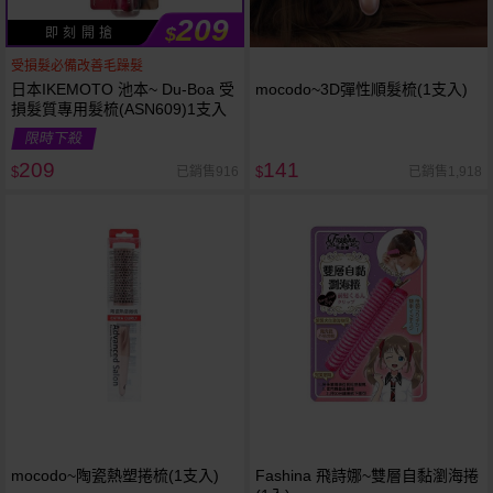
209
$
即 刻 開 搶
受損髮必備改善毛躁髮
日本IKEMOTO 池本~ Du-Boa 受
mocodo~3D彈性順髮梳(1支入)
損髮質專用髮梳(ASN609)1支入
限時下殺
209
141
已銷售916
已銷售1,918
$
$
mocodo~陶瓷熱塑捲梳(1支入)
Fashina 飛詩娜~雙層自黏瀏海捲