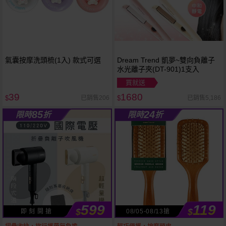
氣囊按摩洗頭梳(1入) 款式可選
Dream Trend 凱夢~雙向負離子
水光離子夾(DT-901)1支入
買就送
39
1680
已銷售206
已銷售5,186
$
$
85
24
限時
折
限時
折
599
119
$
$
即 刻 開 搶
08/05-08/13搶