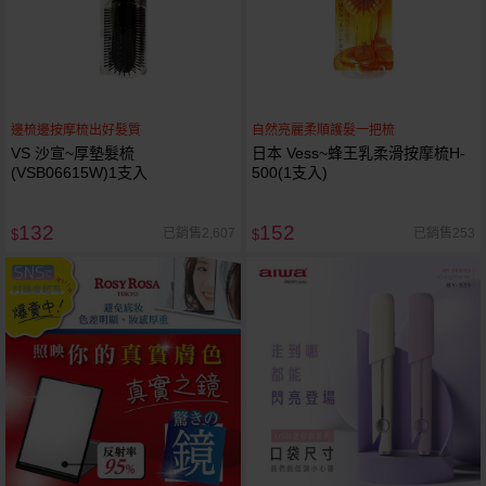
邊梳邊按摩梳出好髮質
自然亮麗柔順護髮一把梳
VS 沙宣~厚墊髮梳
日本 Vess~蜂王乳柔滑按摩梳H-
(VSB06615W)1支入
500(1支入)
132
152
已銷售2,607
已銷售253
$
$