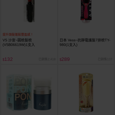
提升頭髮蓬鬆豐盈感！
VS 沙宣~圓梳髮梳
日本 Vess~抗靜電護髮7排梳TY-
(VSB06619W)1支入
980(1支入)
132
289
已銷售2,418
已銷售137
$
$