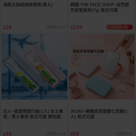
海豚五指經絡按摩梳(單入)
韓國 THE FACE SHOP~自然遮
色氣墊髮粉(7g) 款式可選
18
249
已銷售3萬
已銷售9,942
$
$
白人~旅遊樂旅行組(1入) 女士專
JIUJIU~親親皮革摺疊化妝鏡(1
用／男士專用 款式可選 顏色隨機
入) 款式可選
出貨
48
89
已銷售4,428
已銷售265
$
$