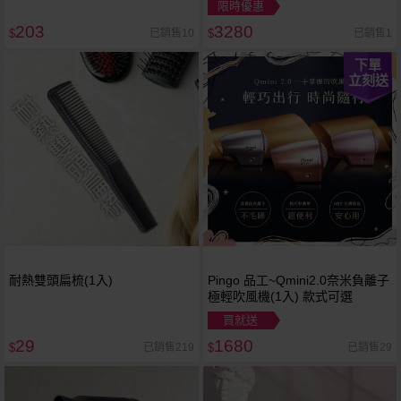
限時優惠
203
3280
已銷售10
已銷售1
$
$
下單
立刻送
耐熱雙頭扁梳(1入)
Pingo 品工~Qmini2.0奈米負離子
極輕吹風機(1入) 款式可選
買就送
29
1680
已銷售219
已銷售29
$
$