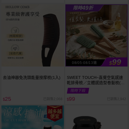
49
限時
折
99
$
08/05-08/13搶
去油神器免洗頭能量按摩梳(1入)
SWEET TOUCH~直覺空氣感速
乾排骨梳／立體感造型卷髮梳(1
支入) 款式可選
限時下殺
25
99
已銷售2,068
已銷售2,942
$
$
越多越
便宜