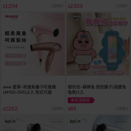
1204
2303
已銷售8
已銷售7
$
$
aiwa 愛華~高速負離子吹風機
御衣坊~褲褲兔 造型鏡子(插腰兔
(AHSD-2501)1入 款式可選
兔款)1入
專區滿額贈
2202
89
已銷售8
已銷售9
$
$