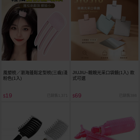
風塑梳／瀏海蓬鬆定型梳(三齒)淺
JIUJIU~親親光采口袋鏡(1入) 款
粉色(1入)
式可選
19
69
已銷售1,371
已銷售386
$
$