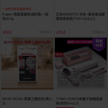
一拍即可恢復蓬鬆秀髮
Fujiko~頭髮蓬蓬吸油粉撲(一般
日本IKEMOTO 池本~黃金椿油健
款)8.5g
康按摩髮梳(TSG-1111)1入
682
254
已銷售641
已銷售435
$
$
特殺
84
折
NEW
ROSY ROSA~真實之鏡迷你(黑)1
TYMO~PORTA負離子無線直髮
入
梳(粉色Pro)1入