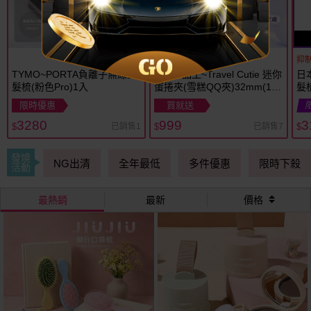
抑
TYMO~PORTA負離子無線直
Pingo 品工~Travel Cutie 迷你
日
髮梳(粉色Pro)1入
蛋捲夾(雪糕QQ夾)32mm(1
髮梳
入)
限時優惠
買就送
3280
999
3
已銷售1
已銷售7
$
$
$
發燒
NG出清
全年最低
多件優惠
限時下殺
活動
最熱銷
最新
價格