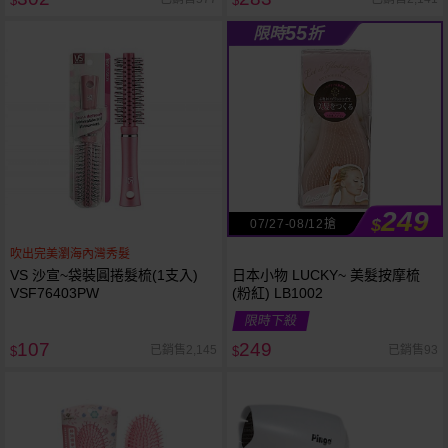
$
$
55
限時
折
249
$
07/27-08/12搶
吹出完美瀏海內灣秀髮
VS 沙宣~袋裝圓捲髮梳(1支入)
日本小物 LUCKY~ 美髮按摩梳
VSF76403PW
(粉紅) LB1002
限時下殺
107
249
已銷售2,145
已銷售93
$
$