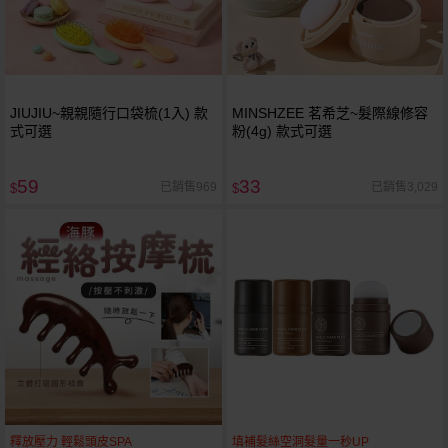
JIUJIU~親親隨行口袋梳(1入) 款
MINSHZEE 茗希芝~髮際線修容
式可選
粉(4g) 款式可選
59
33
已銷售969
已銷售3,029
$
$
釋放壓力 輕鬆頭皮SPA
填補髮絲空洞髮量一秒UP