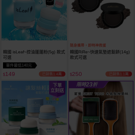
隨身攜帶，即時神救援
韓國 isLeaf~控油蓬蓬粉(5g) 款式
韓國RiRe~快速氣墊遮髮餅(14g)
可選
款式可選
單件最低140元
149
250
已銷售1.4萬
已銷售1.1萬
$
$
23
限時
折
下單
立刻送