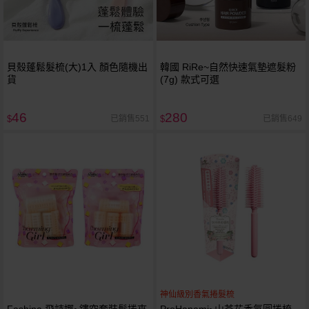
貝殼蓬鬆髮梳(大)1入 顏色隨機出
韓國 RiRe~自然快速氣墊遮髮粉
貨
(7g) 款式可選
46
280
已銷售551
已銷售649
$
$
神仙級別香氣捲髮梳
Fashina 飛詩娜~鏤空套裝髮捲夾
ProHanami~山茶花香氛圓捲梳