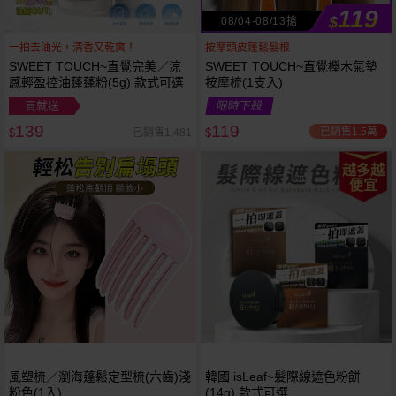
119
$
08/04-08/13搶
一拍去油光，清香又乾爽！
按摩頭皮蓬鬆髮根
SWEET TOUCH~直覺完美／涼
SWEET TOUCH~直覺櫸木氣墊
感輕盈控油蓬蓬粉(5g) 款式可選
按摩梳(1支入)
買就送
限時下殺
139
119
已銷售1.5萬
已銷售1,481
$
$
越多越
便宜
風塑梳／瀏海蓬鬆定型梳(六齒)淺
韓國 isLeaf~髮際線遮色粉餅
粉色(1入)
(14g) 款式可選