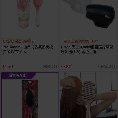
打造完美髮型的神隊友
一手掌握旅行收納好EASY
ProHanami~山茶花香氛蜜桃梳
Pingo 品工~Qmini極輕隨身掌型
(7101VZZ)1入
吹風機(1入) 兩色可選
150
780
已銷售3,063
已銷售1,908
$
$
58
限時
折