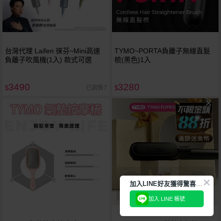
台灣代理 Laifen 徠芬~Mini高速
TYMO~PORTA負離子無線直髮
負離子吹風機(1入) 款式可選
梳(黑色)1入
3490
3280
已銷售7
$
$
加
入LINE好友獲得驚喜折扣!
加入 LINE 帳號