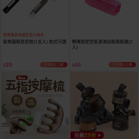
型男美女快速定型小助手
髮根蓬鬆造型梳(1支入) 款式可選
鴨嘴造型空氣瀏海自黏捲髮器(2
入)
39
46
已銷售1.1萬
已銷售1.1萬
$
$
29
狂殺
折