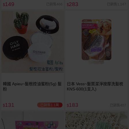
149
283
已銷售466
已銷售1,147
$
$
韓國 Apieu~髮根控油蜜粉(5g) 髮
日本 Vess~髮質潔淨按摩洗髮梳
粉
KNS-600(1支入)
131
183
已銷售1.1萬
已銷售407
$
$