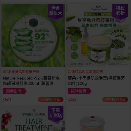
清倉
特殺
殺很大
45
折
高CP全身萬用曬後舒緩
超強蚊蟲剋星隨處可放
Nature Republic~92%蘆薈補水
康朵~小黑絕防蚊香膏(檸檬香茅
修護保濕凝膠300ml 蘆薈膠
肉桂)120g
即期出清
限時優惠
59
45
已銷售9.5萬
已銷售24.5萬
$
$
下單
立刻送