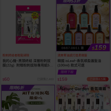
53
限時
折
61
狂殺
折
159
$
08/07-08/11 搶
粉刺終結者輕鬆掃除
清爽零油感打造柔順髮
我的心機~黑頭終結 深層粉刺拔
韓國 isLeaf~香氛順盈護髮油
膜(22g) 附贈粉刺拔除專用紙50
(100ml) 款式可選
張
限時下殺
60
159
已銷售6.5萬
已銷售2,460
$
$
6
限時
折