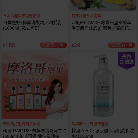
日本沙龍級修護輕鬆做
阿育吠陀草本精萃
日本熊野~修護洗髮精／潤髮乳
印度MEDIMIX~綠寶石皇室藥草
(1000ml) 款式可選
浴美肌皂(125g) 薑黃／藏紅花／
岩蘭草 款式可選
185
39
已銷售6.6萬
已銷售11.4萬
$
$
美幣
加碼送
韓熱銷打造滑順女神光
熱銷第一！韓版青春露
韓國 RAIP R3~菁粹摩洛哥阿甘油
韓國 A.H.C~玻尿酸保濕肌亮化妝
(100ml) 款式可選 免沖洗護髮
水(1000ml)