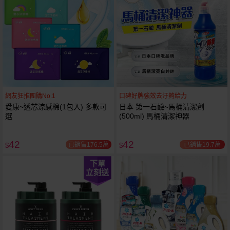
網友狂推團購No.1
口碑好牌強效去汙夠給力
愛康~透芯涼感棉(1包入) 多款可
日本 第一石鹼~馬桶清潔劑
選
(500ml) 馬桶清潔神器
42
42
已銷售176.5萬
已銷售19.7萬
$
$
下單
立刻送