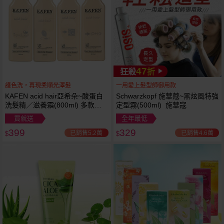
47
狂殺
折
護色洗，再現柔順光澤髮
一用愛上髮型師御用款
KAFEN acid hair亞希朵~酸蛋白
Schwarzkopf 施華蔻~黑炫風特強
洗髮精／滋養霜(800ml) 多款可
定型霧(500ml) 施華寇
選
買就送
全年最低
399
329
已銷售5.2萬
已銷售4.6萬
$
$