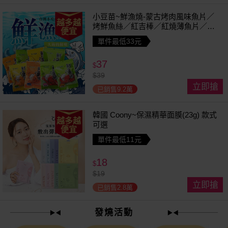
小豆苗~鮮漁燒-蒙古烤肉風味魚片／
越多越
烤鮮魚絲／紅吉棒／紅燒薄魚片／鱈
便宜
魚香絲／方塊鮮魚片／清香魚／煙燻
單件最低33元
切片(1包入) 款式可選
37
$
$
39
立即搶
已銷售9.2萬
韓國 Coony~保濕精華面膜(23g) 款式
越多越
可選
便宜
單件最低11元
18
$
$
19
立即搶
已銷售2.8萬
發燒活動