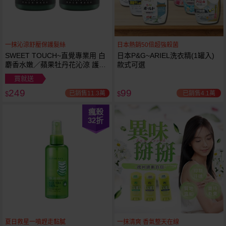
一抹沁涼舒壓保護髮絲
日本熱銷50倍超強殺菌
SWEET TOUCH~直覺專業用 白
日本P&G~ARIEL洗衣精(1罐入)
麝香水嫩／蘋果牡丹花沁涼 護髮
款式可選
膜(1000ml) 款式可選 全新包裝
買就送
249
99
已銷售11.3萬
已銷售4.1萬
$
$
瘋殺
32
折
夏日救星一噴趕走黏膩
一抹清爽 香氣整天在線