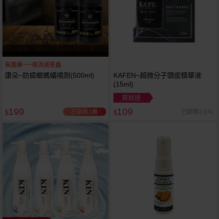
無農藥~一噴消滅害蟲
康朵~防蟑螂螞蟻噴劑(500ml)
KAFEN~超微分子頭皮精華液
(15ml)
買就送
199
109
已銷售2萬
已銷售2,041
$
$