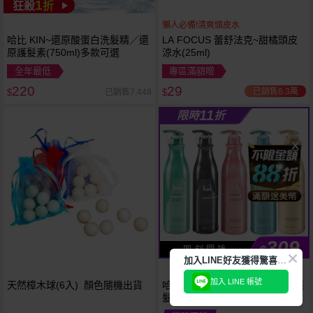
1
狂殺
折
懶人必備!清爽頭皮水
哈比 KIN~還原酸蛋白洗髮精／還
LA FOCUS 蕾舒法克~甜橘頭皮
原護髮素(750ml)多款可選
涼水(25ml)
全年最低
專區滿額贈
220
29
已銷售6.3萬
已銷售7,448
$
$
11
限時
折
309
$
即 刻 開 搶
加
入LINE好友獲得驚喜折扣!
加入 LINE 帳號
天然樟木球(6入) 顏色隨機出貨
哈比 KIN~卡碧絲頂級洗髮精／護
髮素／沐浴乳(900ml) 款式可選