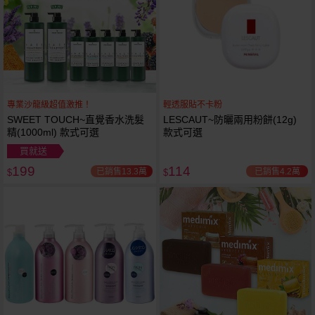
專業沙龍級超值激推！
輕透服貼不卡粉
SWEET TOUCH~直覺香水洗髮
LESCAUT~防曬兩用粉餅(12g)
精(1000ml) 款式可選
款式可選
買就送
199
114
已銷售13.3萬
已銷售4.2萬
$
$