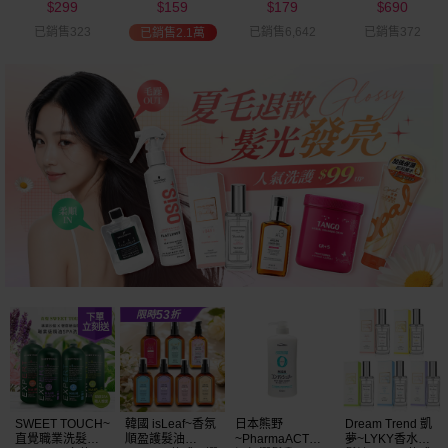
299
159
179
690
可選
$
$
$
$
已銷售323
已銷售6,642
已銷售372
已銷售2.1萬
SWEET TOUCH~
韓國 isLeaf~香氛
日本熊野
Dream Trend 凱
直覺職業洗髮精
順盈護髮油
~PharmaACT無
夢~LYKY香水護