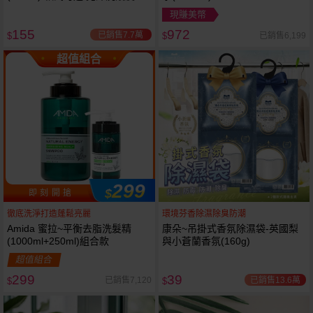
現賺美幣
155
972
已銷售7.7萬
已銷售6,199
$
$
超值組合
299
$
即 刻 開 搶
徹底洗淨打造蓬鬆亮麗
環境芬香除濕除臭防潮
Amida 蜜拉~平衡去脂洗髮精
康朵~吊掛式香氛除濕袋-英國梨
(1000ml+250ml)組合款
與小蒼蘭香氛(160g)
超值組合
299
39
已銷售13.6萬
已銷售7,120
$
$