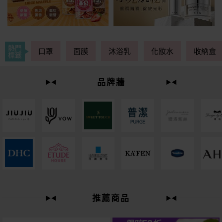
熱門
口罩
面膜
沐浴乳
化妝水
收納盒
標籤
品牌牆
49
限時
折
推薦商品