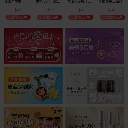
涼感衛生棉
香水(30ml) 款式
性旅行專用牙刷(1
平面醫用口罩(30
(NEW)1包入 款式
可選 新款香味上
入) 款式可選
入)輕親系列 款式
39
399
9
166
可選
市/平替香水/大牌
可選 MD雙鋼印
$
$
$
$
瘋殺
香水/大牌平替
已銷售8.2萬
已銷售6.4萬
已銷售8.6萬
已銷售43.1萬
59
折