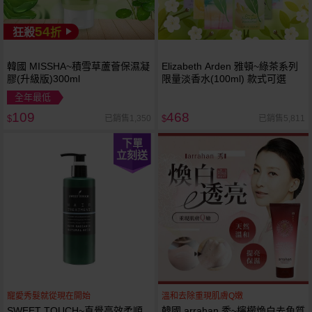
54
狂殺
折
韓國 MISSHA~積雪草蘆薈保濕凝
Elizabeth Arden 雅頓~綠茶系列
膠(升級版)300ml
限量淡香水(100ml) 款式可選
全年最低
109
468
已銷售1,350
已銷售5,811
$
$
下單
立刻送
寵愛秀髮就從現在開始
溫和去除重現肌膚Q嫩
SWEET TOUCH~直覺高效柔順
韓國 arrahan 秀~檸檬煥白去角質