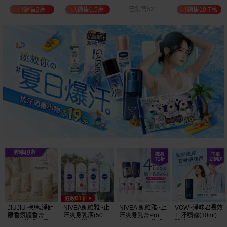
選
位保濕鎖水／可
已銷售521
已銷售2萬
已銷售1.5萬
已銷售10.7萬
可油／薰衣草／
淨白透亮／杏仁
+E 款式可選
JIUJIU~親親淨距
NIVEA妮維雅~止
NIVEA 妮維雅~止
VOW~淨味君長效
離香氛體香膏
汗爽身乳液(50ml)
汗爽身乳膏Pro升
止汗噴霧(30ml)
(35g) 款式可選
款式可選
級版(50ml) 款式
體味管理