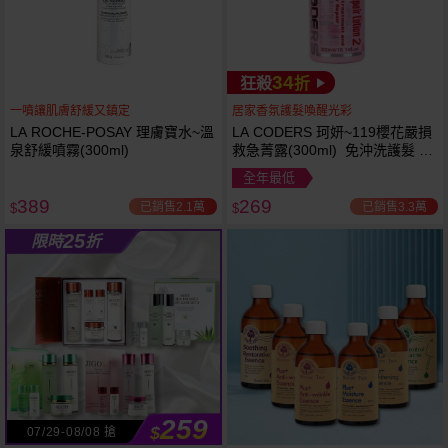
34
狂殺
折
一噴讓肌膚舒緩又鎮定
居家香氛護髮喚醒光彩
LA ROCHE-POSAY 理膚寶水~溫
LA CODERS 珂妍~119櫻花嚴損
泉舒緩噴霧(300ml)
救急菁露(300ml) 免沖洗護髮 蕾
舒法克
全年最低
389
269
已銷售2.1萬
已銷售3.3萬
$
$
25
限時
折
259
$
07/29-08/08 搶