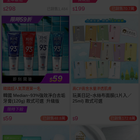
298
199
已銷售70.7萬
已銷售1,484
$
$
越多越
越多越
59
限時
折
便宜
便宜
59
$
即 刻 開 搶
韓國超人氣票選第一名
高CP高含水量滲透肌膚
韓國 Median~93%強效淨白去垢
玩美日記~水絲布面膜(1片入／
牙膏(120g) 款式可選 升級版
25ml) 款式可選
限時下殺
59
9
已銷售48.8萬
已銷售172.8萬
$
$