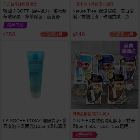
全方位修護保養禮盒
一瓶多效！睡前安心調理
韓國 JIGOTT~蝸牛彈力／植物精
Nature Tree~保濕濃縮／美白濃
華玻尿酸／綠茶保濕／蘆薈舒緩
縮／抗皺活膚／玫瑰抗皺／控油
修復 禮盒(5件組) 款式可選 化妝
抗痘／舒敏修護 精華液(250ml) 6
限時下殺
水+乳液+面霜
款可選
259
249
已銷售2萬
已銷售5.2萬
$
$
美幣
加碼送
日雜名模愛用持久防水
LA ROCHE-POSAY 理膚寶水~多
D-UP~EX長效假睫毛膠水／黏著
容安泡沫洗面乳(125ml)溫和清潔
劑(5ml) 501／502／552透明／
553黑色／554咖啡色 款式可選
現賺美幣