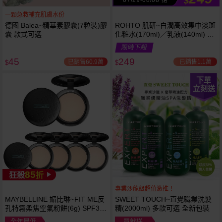
$
一顆急救補充肌膚水份
德國 Balea~精華素膠囊(7粒裝)膠
ROHTO 肌研~白潤高效集中淡斑
囊 款式可選
化粧水(170ml)／乳液(140ml) 款
式可選
限時下殺
45
249
已銷售60.9萬
已銷售1.1萬
$
$
下單
立刻送
85
狂殺
折
專業沙龍級超值激推！
MAYBELLINE 媚比琳~FIT ME反
SWEET TOUCH~直覺職業洗髮
孔特霧柔焦空氣粉餅(6g) SPF32
精(2000ml) 多款可選 全新包裝
PA+++ 款式可選 空氣小圓餅
全年最低
買就送