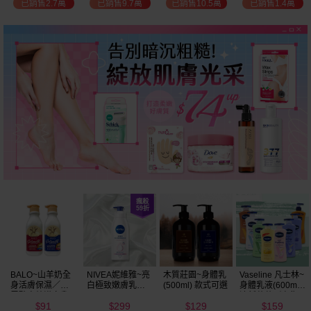
已銷售2.7萬
已銷售9.7萬
已銷售10.5萬
已銷售1.4萬
BALO~山羊奶全
NIVEA妮維雅~亮
木質莊園~身體乳
Vaseline 凡士林~
身活膚保濕／玻
白極致嫩膚乳液
(500ml) 款式可選
身體乳液(600ml)
尿酸高效嫩白乳
400ml
清新蘆薈／密集
91
299
129
159
液(550ml) 款式可
保濕鎖水／全方
$
$
$
$