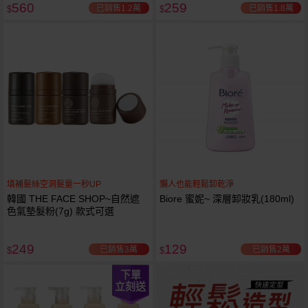
560
259
已銷售1.2萬
已銷售1.8萬
$
$
填補髮絲空洞髮量一秒UP
懶人也能輕鬆卸乾淨
韓國 THE FACE SHOP~自然遮
Biore 蜜妮~ 深層卸妝乳(180ml)
色氣墊髮粉(7g) 款式可選
249
129
已銷售3萬
已銷售2萬
$
$
下單
立刻送