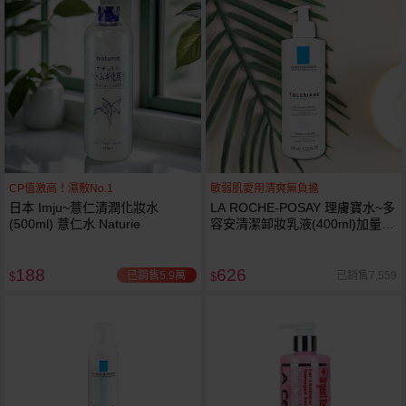
CP值激高！濕敷No.1
敏弱肌愛用清爽無負擔
日本 Imju~薏仁清潤化妝水
LA ROCHE-POSAY 理膚寶水~多
(500ml) 薏仁水 Naturie
容安清潔卸妝乳液(400ml)加量
卸妝乳液
188
626
已銷售5.9萬
已銷售7,559
$
$