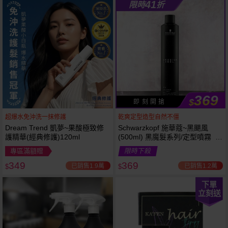
41
限時
折
369
$
即 刻 開 搶
超爆水免沖洗一抹修護
乾爽定型造型自然不僵
Dream Trend 凱夢~果酸極致修
Schwarzkopf 施華蔻~黑颶風
護精華(經典修護)120ml
(500ml) 黑魔髮系列/定型噴霧 施
華寇
專區滿額贈
限時下殺
349
369
已銷售1.9萬
已銷售1.2萬
$
$
下單
立刻送