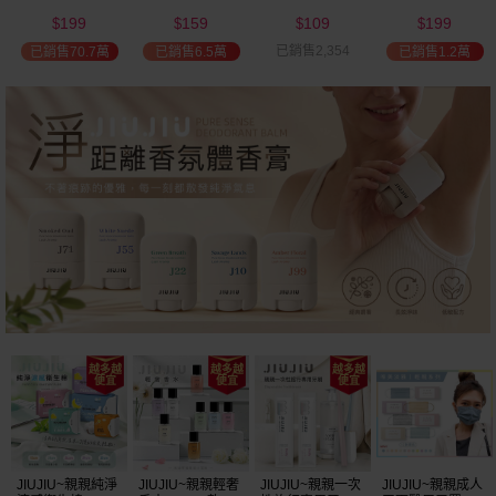
(2000ml) 多款可
(100ml) 款式可選
添加潤髮乳
髮油(50ml) 款式
199
159
109
199
選 全新包裝
(600ml)
可選
$
$
$
$
已銷售2,354
已銷售70.7萬
已銷售6.5萬
已銷售1.2萬
JIUJIU~親親純淨
JIUJIU~親親輕奢
JIUJIU~親親一次
JIUJIU~親親成人