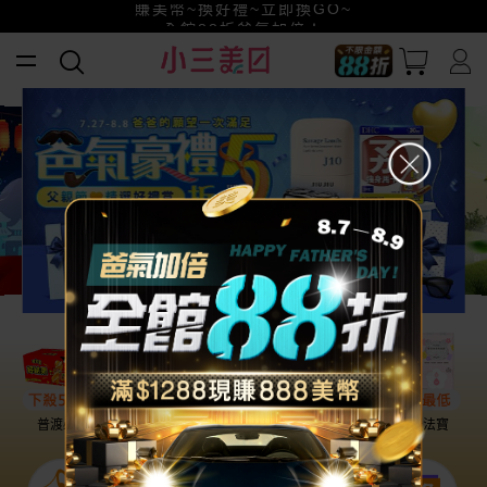
賺美幣~換好禮~立即換GO~
小三美日x全支付~美幣+全點折上折超划算
全館88折爸氣加倍！
普渡必備
話題保養
盛夏提案
雨天法寶