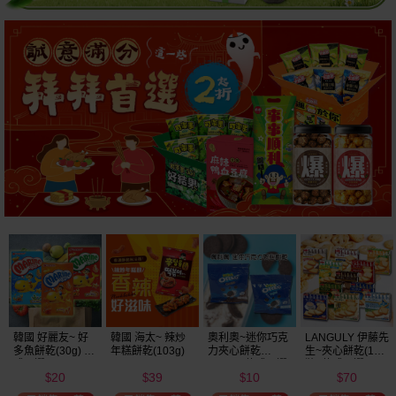
韓國 好麗友~ 好
韓國 海太~ 辣炒
奧利奧~迷你巧克
LANGULY 伊藤先
多魚餅乾(30g) 款
年糕餅乾(103g)
力夾心餅乾
生~夾心餅乾(1盒
式可選
(20.4g) 款式可選
裝) 款式可選
20
39
10
70
美式賣場熱銷
$
$
$
$