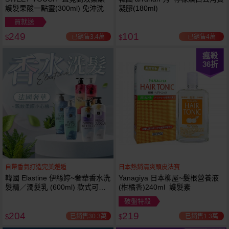
護髮果酸一點靈(300ml) 免沖洗
凝膠(180ml)
買就送
249
101
已銷售3.4萬
已銷售4萬
$
$
瘋殺
36
折
自帶香氣打造完美邂逅
日本熱銷清爽頭皮法寶
韓國 Elastine 伊絲婷~奢華香水洗
Yanagiya 日本柳屋~髮根營養液
髮精／潤髮乳 (600ml) 款式可選
(柑橘香)240ml 護髮素
最新2024升級版
破盤特殺
204
219
已銷售30.3萬
已銷售1.3萬
$
$