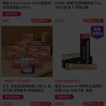
韓國 Nature Face+~100%蘆薈保
BAN盼~旋轉式清新體香膏(73g)
濕舒緩噴霧(150ml)
3款可選 腋下 夏季必備
破盤特殺
65
162
已銷售6萬
已銷售3.5萬
$
$
美幣
加碼送
一敷缓解一天眼部疲劳
紅遍全球遮瑕界霸主
花王~蒸氣感溫熱眼罩(12枚入) 款
捷克 Dermacol~神奇防水遮瑕粉
式可選 發熱眼罩 眼睛暖暖包
底膏(30g) 多款可選 疤痕
專區滿額贈
現賺美幣
229
480
已銷售13.1萬
已銷售3.3萬
$
$