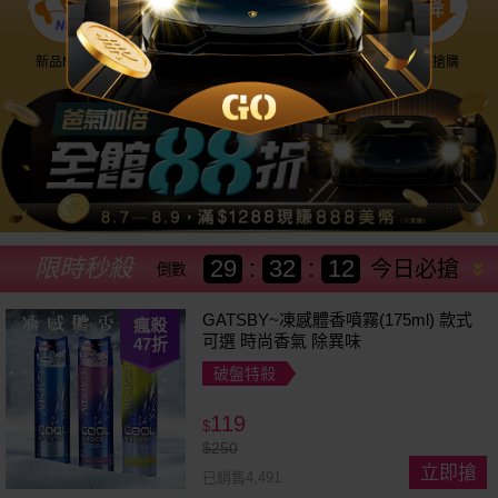
新品NEW
優惠神券
美幣回饋
降價搶購
限時秒殺
29
:
32
:
09
今日必搶
倒數
GATSBY~凍感體香噴霧(175ml) 款式
瘋殺
可選 時尚香氣 除異味
47
折
破盤特殺
119
$
$
250
立即搶
已銷售4,491