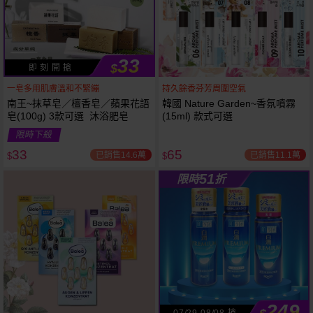
33
$
即 刻 開 搶
一皂多用肌膚溫和不緊繃
持久餘香芬芳周圍空氣
南王~抹草皂／檀香皂／蘋果花語
韓國 Nature Garden~香氛噴霧
皂(100g) 3款可選 沐浴肥皂
(15ml) 款式可選
53
限時
折
限時下殺
下單
立刻送
33
65
已銷售14.6萬
已銷售11.1萬
$
$
51
限時
折
249
07/29-08/08 搶