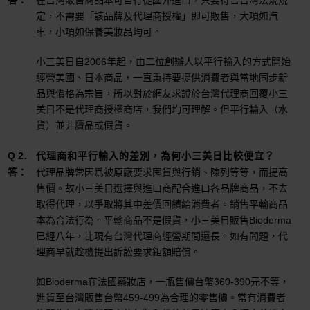
在台灣販售商品本可自行從國外進口，只要符合台灣法規規
定，不需要「該品牌及代理商授權」即可販售，大項如汽
車，小項如保養美妝品均可。
小三美日自2006年起，由二位創辦人以平行輸入的方式開始
經營美國、日本商品，一直秉持要提供消費者與當地同步新
品與價格為宗旨，所以對於網友求證於台灣代理商回覆小三
美日不是代理商授權商店，我們均可理解。但平行輸入（水
貨）並非贗品或假貨。
代理商和平行輸入的差別，為何小三美日比較便宜？
代理品牌常因爲被原廠要求囤貨與行銷、陳列等等，而提高
售價。故小三美日選擇與進口商配合進口各品牌商品，不去
取得代理，以爭取將其中差價回饋給消費者。銷售平輸商品
本為合法行為。平輸商品不是假貨，小三美日販售Bioderma
已經八年，比現有台灣代理商經營期間還長。如有問題，代
理商早就趁機提出訴訟要求鉅額賠償。
如Bioderma在法國藥妝店，一瓶售價台幣360-390元不等，
進貨至台灣販售台幣459-499為合理的零售價。常有消費者