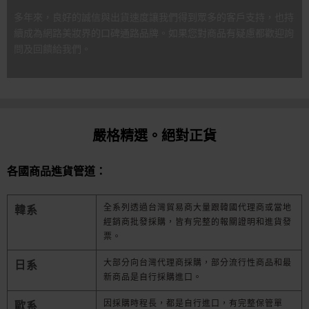
多年來，良好的誠信與出貨速度讓我們得到眾多的客戶支持，也持
續成為網路美妝界的口碑通路品牌。如果您對商品有疑慮都歡迎詢
問及回饋給我們。
嚴格精選。絕對正貨
各國商品進貨管道：
全系列透過台灣貿易商大量跟韓國代理商或當地
韓系
經銷商批發採購，皆有完整的報關證明和進貨發
票。
大部分向台灣代理商採購，部分流行性商品和最
日系
新商品是自行採購進口。
因採購時程長，都是自行進口，有完整保管單
歐系