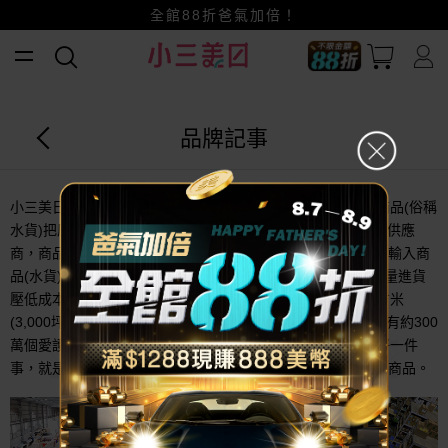
賺美幣~換好禮~立即換GO~
全館88折爸氣加倍！
小三美日x全支付~美幣+全點折上折超划算
品牌記事
小三美日於拍賣時期至今已成立15年，從當初引進平行輸入商品(俗稱
水貨)把原產地價格帶回來給我們的消費者，到現在有1,200個供應
商，商品來源包含：原廠公司貨、代理商貨、貿易商代購平行輸入商
品(水貨)；為了堅持上架的每一款商品皆為現貨，以及能夠大量進貨
壓低成本，滿足薄利多銷的原則，我們於鹿港蓋設10,000平方米
(3,000坪)的物流倉庫；每天線上線下平均售出5萬個商品，並有約300
萬個愛護我們的會員。15年來慢慢累積、逐漸成長，堅持做好一件
事，就是提供我們消費者及會員，更平實的價格並把關每一件商品。