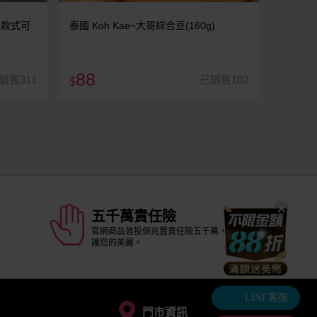
) 款式可
泰國 Koh Kae~大哥綜合豆(160g)
88
銷售311
已銷售102
$
五千萬責任險
官網商品皆投保兆豐責任險五千萬，安全守
護您的美麗。
LINE客服
門市資訊