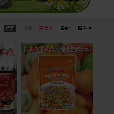
排序 :
最熱銷
最新
價格
確定