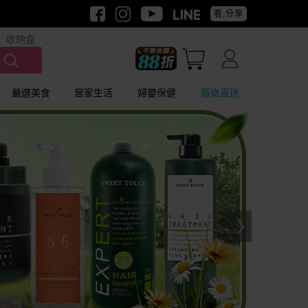
看,分享
收納盒
嚴選美食
居家生活
婦嬰保健
廠商直送