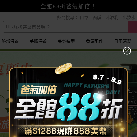
賺美幣~換好禮~立即換GO~
全館88折爸氣加倍！
熱門搜尋：
口罩
面膜
沐浴乳
化妝水
小三美日x全支付~美幣+全點折上折超划算
臉部保養
美體保養
美髮造型
香氛配件
日用清潔