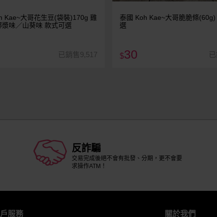
h Kae~大哥花生豆(袋裝)170g 雞
泰國 Koh Kae~大哥脆脆條(60g
椰漿味／山葵味 款式可選
選
30
已銷售9,517
已
$
反詐騙
交易完成後絕不會有批發、分期，更不會要
求操作ATM！
戶服務
關於我們