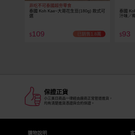
非吃不可泰國超夯零食
泰國 Koh Kae~大哥花生豆(180g) 款式可
泰國 Ko
選
汁味／
109
93
已銷售1.8萬
$
$
保證正貨
小三美日商品一律經由廠商正常管道進貨，
均有清楚進貨憑證與合約保證。
購物說明
客