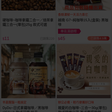
香醇濃郁一天活力靠它
硬咖啡~咖啡拿鐵二合一／焙茶拿
越南 G7~純咖啡15入(盒裝) 黑咖
鐵三合一(單包)25g 款式可選
啡
專區滿額贈
11
45
已銷售4.9萬
已銷售220
$
$
早晨醒腦一瓶搞定
辦公必備，輕巧便攜好口味
DyDo~日式拿鐵咖啡／黑咖啡
親愛的白咖啡~三合一30g(單包)