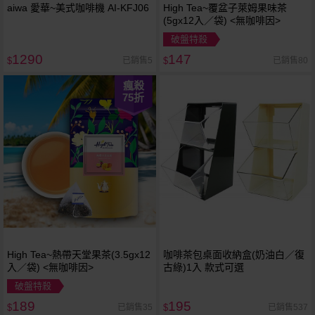
aiwa 愛華~美式咖啡機 AI-KFJ06
High Tea~覆盆子萊姆果味茶
(5gx12入／袋) <無咖啡因>
破盤特殺
1290
147
已銷售5
已銷售80
$
$
瘋殺
75
折
High Tea~熱帶天堂果茶(3.5gx12
咖啡茶包桌面收納盒(奶油白／復
入／袋) <無咖啡因>
古綠)1入 款式可選
破盤特殺
189
195
已銷售35
已銷售537
$
$