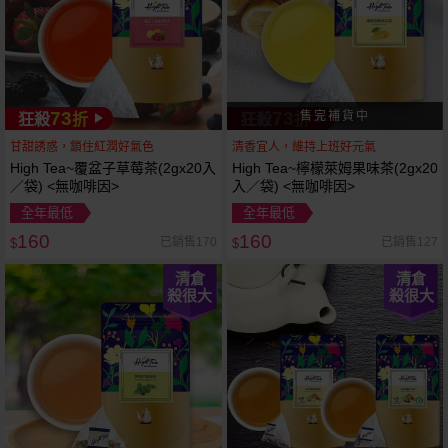
73
73
狂殺
折
狂殺
折
甘甜誘惑，鎖住紅潤好氣色
清香宜人，維持上班好元氣
High Tea~覆盆子草莓茶(2gx20入
High Tea~檸檬萊姆果味茶(2gx20
／袋) <無咖啡因>
入／袋) <無咖啡因>
全年最低
全年最低
160
160
已銷售170
已銷售127
$
$
清倉
清倉
殺很大
殺很大