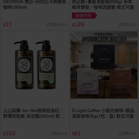
GEORGIA 喬亞~阿拉比卡無糖黑
依必朗~養髮洗髮精(600g) 草本
咖啡(350ml)
植萃健髮／咖啡因健髮 款式可選
破盤特殺
27
189
已銷售6,648
已銷售519
$
$
上山採藥~for Him咖啡因油切／
D Light Coffee 小路光咖啡~精品
野薄荷勁爽 沐浴露(600ml) 款式
濾掛咖啡(8gx7包／盒) 款式可選
可選
193
81
已銷售666
已銷售296
$
$