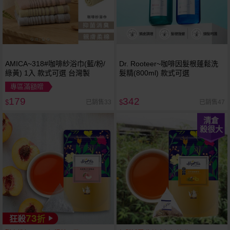
AMICA~318#咖啡紗浴巾(藍/粉/
Dr. Rooteer~咖啡因髮根蓬鬆洗
綠黃) 1入 款式可選 台灣製
髮精(800ml) 款式可選
專區滿額贈
179
342
已銷售33
已銷售47
$
$
清倉
殺很大
73
狂殺
折