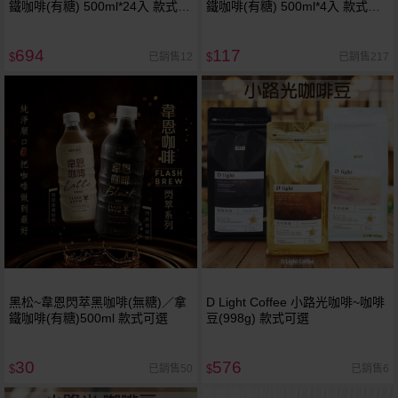
鐵咖啡(有糖) 500ml*24入 款式可
鐵咖啡(有糖) 500ml*4入 款式可
選 ※限宅配
選
694
117
已銷售12
已銷售217
$
$
黑松~韋恩閃萃黑咖啡(無糖)／拿
D Light Coffee 小路光咖啡~咖啡
鐵咖啡(有糖)500ml 款式可選
豆(998g) 款式可選
30
576
已銷售50
已銷售6
$
$