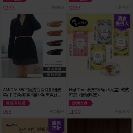
233
233
已銷售13
已銷售21
$
$
清倉
殺很大
AMICA~880#簡約合金針扣細皮
HighTea~漢方茶(5gx8入盒) 款式
帶(卡其色/駝色/咖啡色/黑色)1入
可選 <無咖啡因>
款式可選
專區滿額贈
即期食品
55
199
已銷售66
已銷售23
$
$
瘋殺
75
折