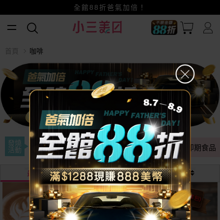
賺美幣~換好禮~立即換GO~
小三美日x全支付~美幣+全點折上折超划算
全館88折爸氣加倍！
首頁
咖啡
發燒
全年最低
多件優惠
即期出清
即期食品
活動
最熱銷
最新
價格