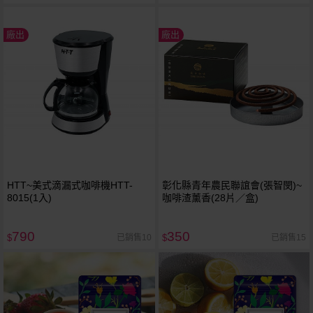
廠出
廠出
HTT~美式滴漏式咖啡機HTT-
彰化縣青年農民聯誼會(張智閔)~
8015(1入)
咖啡渣薰香(28片／盒)
790
350
已銷售10
已銷售15
$
$