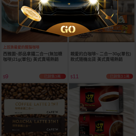
上班族最愛的醒腦咖啡
西雅圖~即品拿鐵二合一(無加糖
親愛的白咖啡~ 二合一30g(單包)
咖啡)21g(單包) 美式賣場熱銷
款式隨機出貨 美式賣場熱銷
9
11
已銷售3萬
已銷售3.1萬
$
$