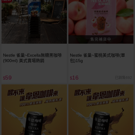
Nestle 雀巢~Excella無糖黑咖啡
Nestle 雀巢~蜜桃美式咖啡(單
(900ml) 美式賣場熱銷
包)15g
59
16
已銷售692
$
$