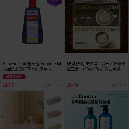
Schwarzkopf 施華蔻 Seborin~咖
硬咖啡~咖啡拿鐵二合一／焙茶拿
啡因洗髮露(250ml) 施華寇
鐵三合一(25gx50入) 款式可選 美
式賣場熱銷
破盤特殺
179
549
已銷售3,060
已銷售16
$
$