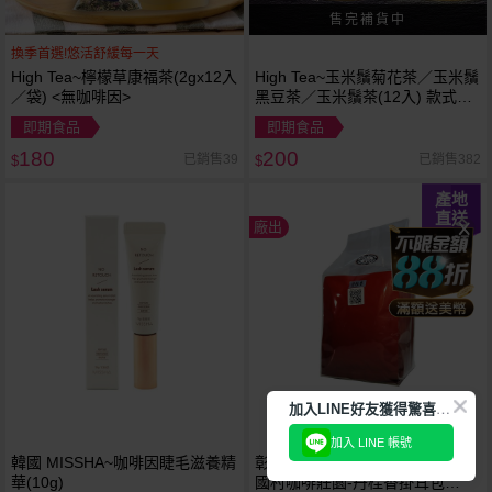
換季首選!悠活舒緩每一天
High Tea~檸檬草康福茶(2gx12入
High Tea~玉米鬚菊花茶／玉米鬚
／袋) <無咖啡因>
黑豆茶／玉米鬚茶(12入) 款式可
選 <無咖啡因>
即期食品
即期食品
180
200
已銷售39
已銷售382
$
$
產地
直送
廠出
加
入LINE好友獲得驚喜折扣!
加入 LINE 帳號
韓國 MISSHA~咖啡因睫毛滋養精
彰化縣青年農民聯誼會(張智閔)~
華(10g)
國村咖啡莊園-丹桂香掛耳包