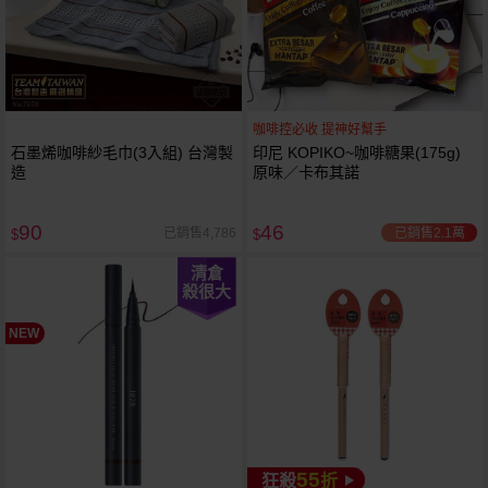
咖啡控必收 提神好幫手
石墨烯咖啡紗毛巾(3入組) 台灣製
印尼 KOPIKO~咖啡糖果(175g)
造
原味／卡布其諾
90
46
已銷售2.1萬
已銷售4,786
$
$
清倉
殺很大
NEW
55
狂殺
折