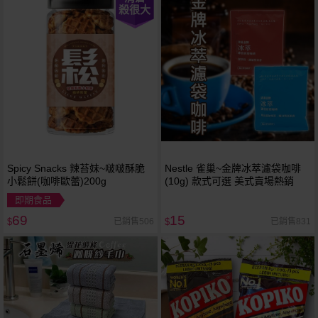
殺很大
Spicy Snacks 辣苔妹~啵啵酥脆
Nestle 雀巢~金牌冰萃濾袋咖啡
小鬆餅(咖啡歐蕾)200g
(10g) 款式可選 美式賣場熱銷
即期食品
69
15
已銷售506
已銷售831
$
$