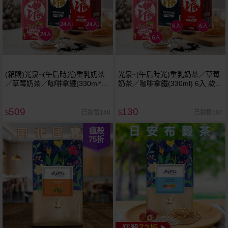
(箱購)光泉~(午后時光)重乳奶茶
光泉~(午后時光)重乳奶茶／草莓
／草莓奶茶／咖啡拿鐵(330ml*24
奶茶／咖啡拿鐵(330ml) 6入 款式
入) 款式可選 ※限宅配
可選
509
130
已銷售148
已銷售507
$
$
瘋殺
75
折
72