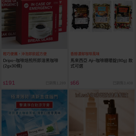
輕巧便攜，沖泡即飲超方便
香醇濃郁咖啡風味
Dripo~咖啡焙煎所即溶黑咖啡
馬來西亞 Aji~咖啡糖嚼錠(80g) 款
(2gx30條)
式可選
191
66
已銷售1,289
已銷售3,408
$
$