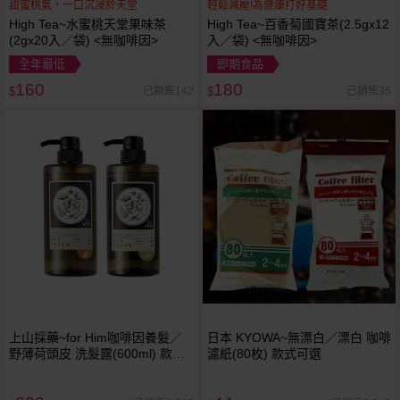
甜蜜桃氣，一口沉浸於天堂
輕鬆減壓!為健康打好基礎
High Tea~水蜜桃天堂果味茶
High Tea~百香菊國寶茶(2.5gx12
(2gx20入／袋) <無咖啡因>
入／袋) <無咖啡因>
全年最低
即期食品
160
180
已銷售142
已銷售35
$
$
上山採藥~for Him咖啡因養髮／
日本 KYOWA~無漂白／漂白 咖啡
野薄荷頭皮 洗髮露(600ml) 款式
濾紙(80枚) 款式可選
可選