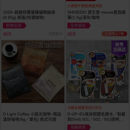
小資族不敗經典愛用款
1028~超極控暈暹羅貓眼線液
SHISEIDO 資生堂~neuve惹我眉
(0.55g) 新版(特濃咖啡)
筆(1.5g)深灰/咖啡
即期出清
全年最低
69
69
已銷售4.7萬
已銷售62
$
$
美幣
加碼送
日雜名模愛用持久防水
D Light Coffee 小路光咖啡~精品
D-UP~EX長效假睫毛膠水／黏著
濾掛咖啡(8g／單包) 款式可選
劑(5ml) 501／502／552透明／
553黑色／554咖啡色 款式可選
現賺美幣