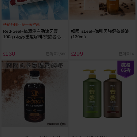
熱銷各國亞歷一家推薦
Red-Seal~擊漬淨白勁涼牙膏
韓國 isLeaf~咖啡因強健養髮液
100g (吸菸/重度咖啡/茶飲者必
(130ml)
備)
130
299
已銷售7,580
已銷售14
$
$
瘋殺
65
折