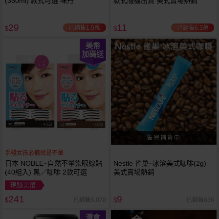
(350ml) 款式可選 味丹
款式隨機出貨 美式賣場熱銷
29
11
已銷售1.5萬
已銷售6.3萬
$
$
美幣
加碼送
手殘女孩必備就是不暈
日本 NOBLE~自然不暈染眼線貼
Nestle 雀巢~冰溶美式咖啡(2g)
(40組入) 黑／咖啡 2款可選
美式賣場熱銷
現賺美幣
241
9
已銷售5,070
已銷售636
$
$
清倉