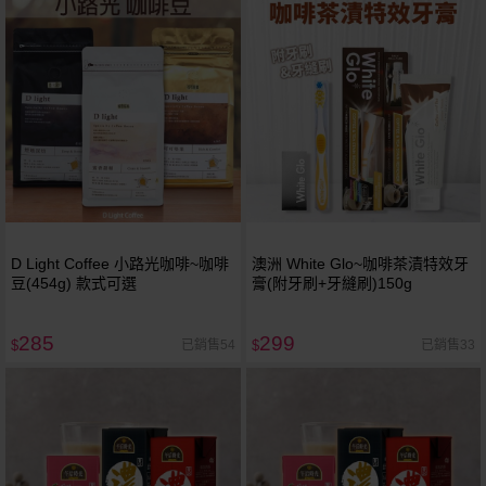
D Light Coffee 小路光咖啡~咖啡
澳洲 White Glo~咖啡茶漬特效牙
豆(454g) 款式可選
膏(附牙刷+牙縫刷)150g
285
299
已銷售54
已銷售33
$
$