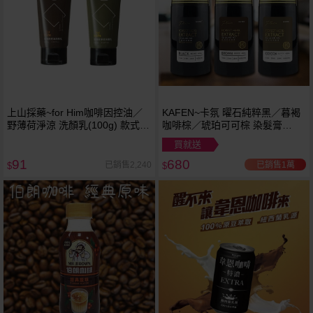
上山採藥~for Him咖啡因控油／
KAFEN~卡氛 曜石純粹黑／暮褐
野薄荷淨涼 洗顏乳(100g) 款式可
咖啡棕／琥珀可可棕 染髮膏
選
(200ml+200ml) 款式可選 何首烏
買就送
白染黑
91
680
已銷售1萬
已銷售2,240
$
$