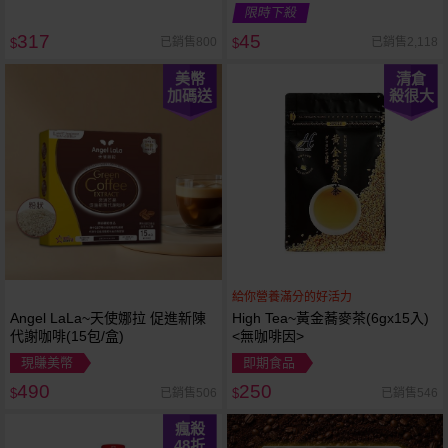
限時下殺
317
45
已銷售800
已銷售2,118
$
$
美幣
清倉
加碼送
殺很大
給你營養滿分的好活力
Angel LaLa~天使娜拉 促進新陳
High Tea~黃金蕎麥茶(6gx15入)
代謝咖啡(15包/盒)
<無咖啡因>
現賺美幣
即期食品
490
250
已銷售506
已銷售546
$
$
瘋殺
48
折