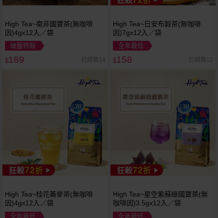
狂殺
折
High Tea~南非國寶茶(無咖啡
High Tea~日安布穀茶(無咖啡
因)4gx12入／袋
因)7gx12入／袋
破盤特殺
全年最低
189
158
已銷售14
已銷售12
$
$
72
72
狂殺
折
狂殺
折
High Tea~桂花蕎麥茶(無咖啡
High Tea~星空紫蘇綠國寶茶(無
因)4gx12入／袋
咖啡因)3.5gx12入／袋
全年最低
全年最低