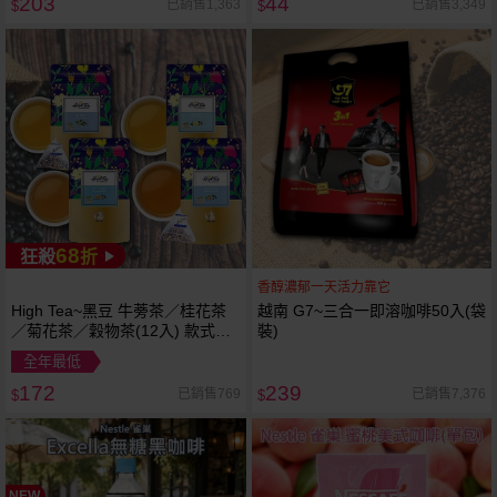
203
44
已銷售1,363
已銷售3,349
$
$
68
狂殺
折
香醇濃郁一天活力靠它
High Tea~黑豆 牛蒡茶／桂花茶
越南 G7~三合一即溶咖啡50入(袋
／菊花茶／穀物茶(12入) 款式可
裝)
選 <無咖啡因>
全年最低
172
239
已銷售769
已銷售7,376
$
$
NEW