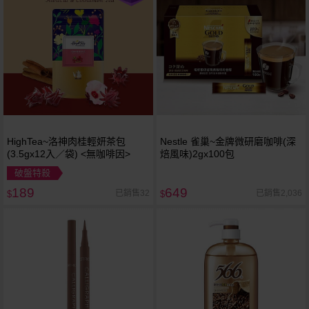
HighTea~洛神肉桂輕妍茶包
Nestle 雀巢~金牌微研磨咖啡(深
(3.5gx12入／袋) <無咖啡因>
焙風味)2gx100包
破盤特殺
189
649
已銷售32
已銷售2,036
$
$