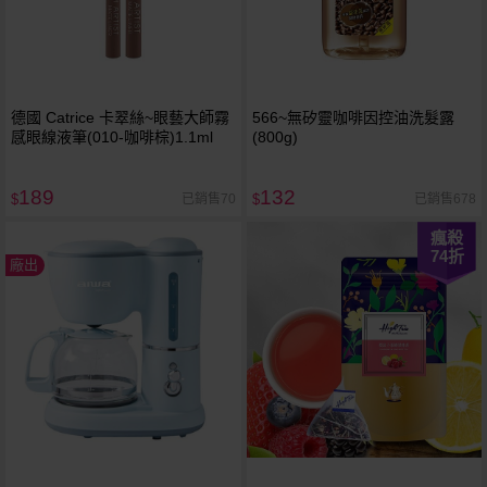
德國 Catrice 卡翠絲~眼藝大師霧
566~無矽靈咖啡因控油洗髮露
感眼線液筆(010-咖啡棕)1.1ml
(800g)
189
132
已銷售70
已銷售678
$
$
瘋殺
74
折
廠出