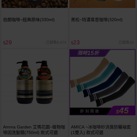
伯朗咖啡~經典原味(330ml)
黑松~特濃韋恩咖啡(320ml)
29
23
已銷售6,474
已銷售30
$
$
15
限時
折
45
$
即 刻 開 搶
Amma Garden 艾瑪花園~植物咖
AMICA ~冰咖啡紗消臭防曬袖套
啡因洗髮精(750ml) 款式可選
(1雙入) 款式可選