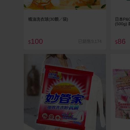
橘油洗衣球(30顆／袋)
日本P&
(500g
100
86
已銷售9,174
$
$