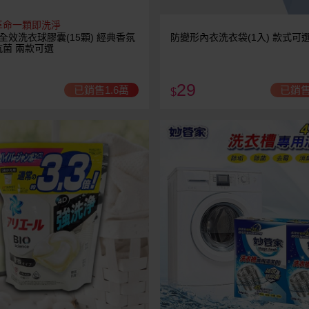
革命一顆即洗淨
全效洗衣球膠囊(15顆) 經典香氛
防變形內衣洗衣袋(1入) 款式可
菌 兩款可選
29
已銷售1.6萬
已銷售
$