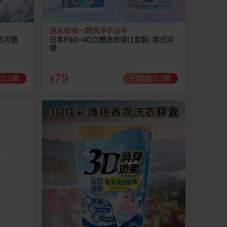
遇水即溶一顆洗淨不沾手
款式可選
日本P&G~4D立體洗衣球(1盒裝) 款式可
選
79
1.1萬
已銷售5.2萬
$