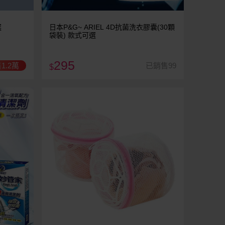
選
日本P&G~ ARIEL 4D抗菌洗衣膠囊(30顆
袋裝) 款式可選
295
1.2萬
已銷售99
$