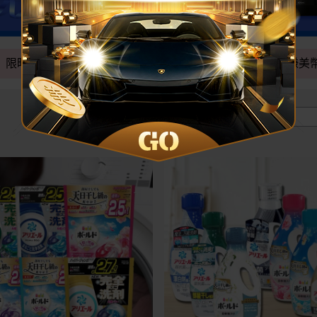
限時下殺
破盤特殺
專區滿額贈
現賺美
價格區間 :