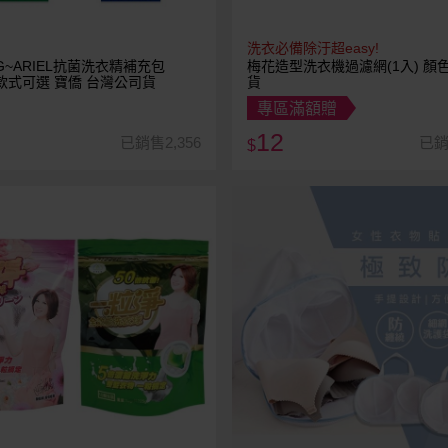
洗衣必備除汙超easy!
G~ARIEL抗菌洗衣精補充包
梅花造型洗衣機過濾網(1入) 顏
) 款式可選 寶僑 台灣公司貨
貨
專區滿額贈
12
已銷售2,356
已銷
$