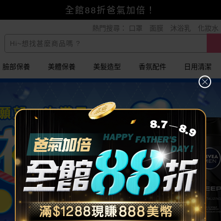
賺美幣~換好禮~立即換GO~
熱門搜尋：
口罩
面膜
沐浴乳
化妝水
小三美日x全支付~美幣+全點折上折超划算
全館88折爸氣加倍！
臉部保養
美體保養
美髮造型
香氛配件
日用清潔