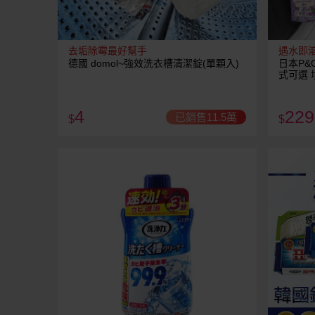
去垢除霉最好幫手
遇水即
德國 domol~強效洗衣槽清潔錠(單顆入)
日本P&
式可選 
4
229
已銷售11.5萬
$
$