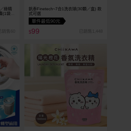
精靈／綠精
釩泰Finetech~7合1洗衣球(30顆／盒) 款
囊(1袋
式可選
quet-
單件最低90元
99
已銷售60
已銷售1,448
$