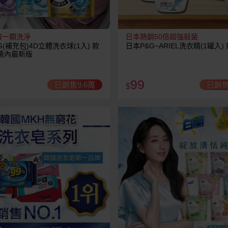
溶一顆洗淨
日本熱銷50倍超強殺菌
G(補充包)4D立體洗衣球(1入) 款
日本P&G~ARIEL洗衣精(1罐入)
境內最新版
99
已銷售9.6萬
已銷售
$