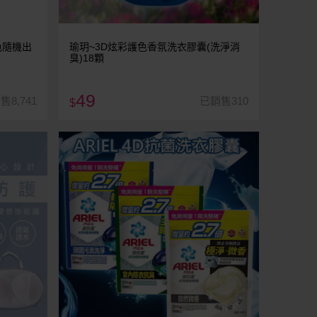
色隨機出
瑜玥~3D炫彩護色香氛洗衣膠囊(洗淨消
臭)18顆
49
售8,741
已銷售310
$