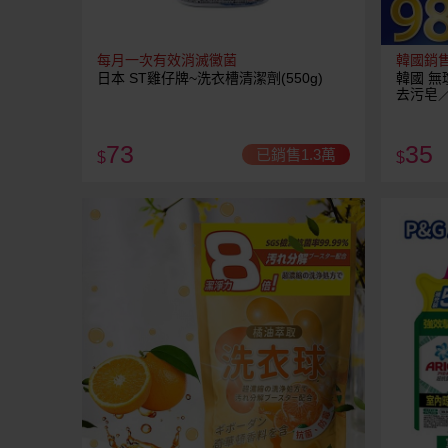
每月一次有效消滅黴菌
韓國銷
日本 ST雞仔牌~洗衣槽清潔劑(550g)
韓國 
去污皂
／高彩漂
73
35
已銷售1.3萬
$
$