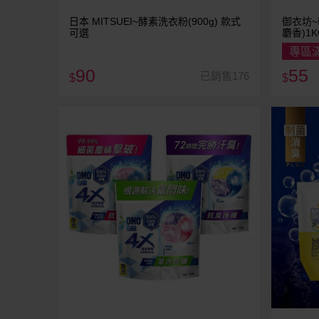
日本 MITSUEI~酵素洗衣粉(900g) 款式
御衣坊
可選
麝香)1K
專區
90
55
已銷售176
$
$