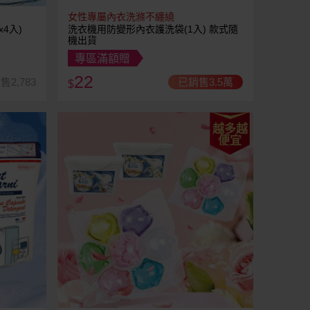
女性專屬內衣洗滌不纏繞
4入)
洗衣機用防變形內衣護洗袋(1入) 款式隨
機出貨
專區滿額贈
22
售2,783
已銷售3.5萬
$
越多越
便宜