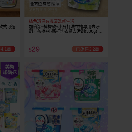
綠色環保有機清洗新生活
 款式可選
加倍潔~檸檬酸+小蘇打洗衣槽專用去汙
劑／茶樹+小蘇打洗衣槽去污劑(300g) 款
式可選
29
4.1萬
已銷售3.2萬
$
美幣
加碼送