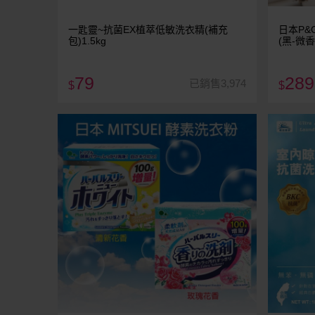
一匙靈~抗菌EX植萃低敏洗衣精(補充
日本P&
包)1.5kg
(黑-微香
79
289
已銷售3,974
$
$