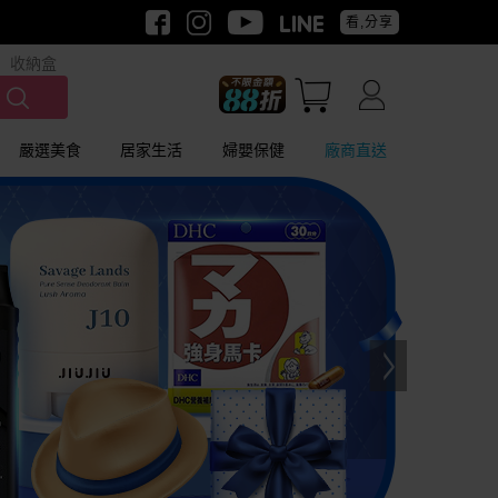
看,分享
收納盒
嚴選美食
居家生活
婦嬰保健
廠商直送