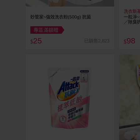
洗衣新
妙管家~強效洗衣粉(500g) 抗菌
一粒淨~
／除臭抗
專區滿額贈
25
98
已銷售2,823
$
$