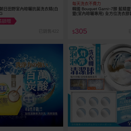
每天洗衣不費力
~朝日田野室內晾曬抗菌洗衣精(白
韓國 Bouquet Garni~7酵 藍
G
靈(室內晾曬專用) 全方位洗衣膠
入) 款式可選 Bouquet Garni Bou
滿額贈
Garni 璞珈妮
305
已銷售422
$