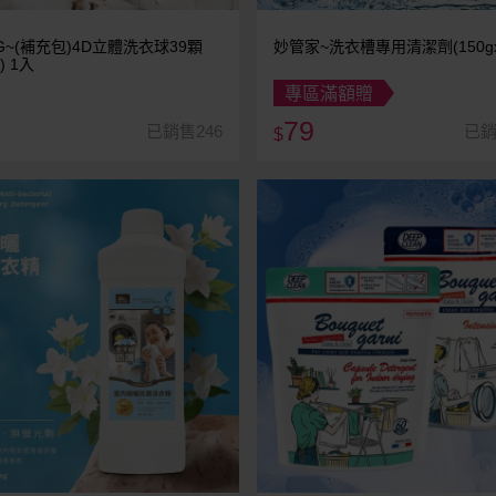
G~(補充包)4D立體洗衣球39顆
妙管家~洗衣槽專用清潔劑(150gx
) 1入
專區滿額贈
79
已銷售246
已銷
$