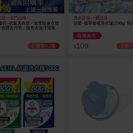
售第一天然品牌
遇水即溶 一顆洗淨
無瓊花~抗菌洗衣皂／女性貼身衣物
白蘭~植萃香氛洗衣球(230g) 
／衣襪去污皂／抹布去油汙家事皂
白皂(1入) 款式可選
現賺美幣
109
已銷售4.3萬
已銷售
$