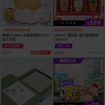
169
$
即 刻 開 搶
不讓眼周細紋洩漏年齡
紅遍全球告別手部乾燥
韓國 Petitfee~水凝膠眼膜(60片)
UNICAT 變臉貓~護手霜禮盒版
款式可選
(40mlx3)
專區滿額贈
限時下殺
231
169
已銷售1.9萬
已銷售5,566
$
$
21
限時
折
39