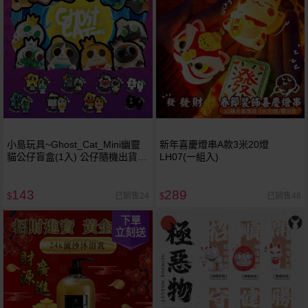
小島玩具~Ghost_Cat_Mini幽靈
新年喜慶燈串A款3米20燈
貓公仔盲盒(1入) 公仔隨機出貨
LH07(一組入)
Jinart
143
289
已銷售24
已銷售48
$
$
下單
立刻送