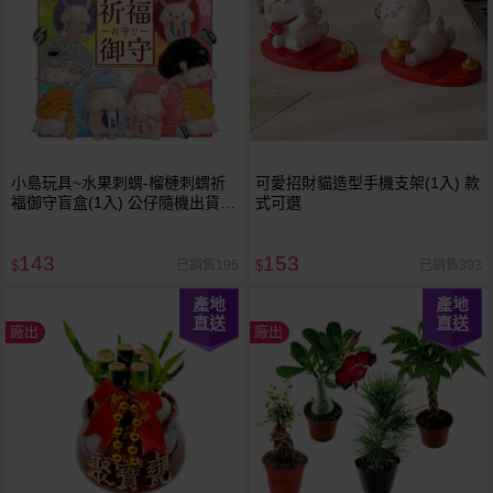
小島玩具~水果刺蝟-榴槤刺蝟祈
可愛招財貓造型手機支架(1入) 款
福御守盲盒(1入) 公仔隨機出貨
式可選
Jinart
143
153
已銷售195
已銷售393
$
$
產地
產地
直送
直送
廠出
廠出