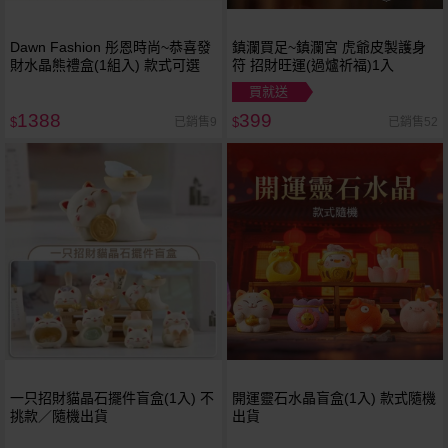
Dawn Fashion 彤恩時尚~恭喜發
鎮瀾買足~鎮瀾宮 虎爺皮製護身
財水晶熊禮盒(1組入) 款式可選
符 招財旺運(過爐祈福)1入
買就送
1388
399
已銷售9
已銷售52
$
$
一只招財貓晶石擺件盲盒(1入) 不
開運靈石水晶盲盒(1入) 款式隨機
挑款／隨機出貨
出貨