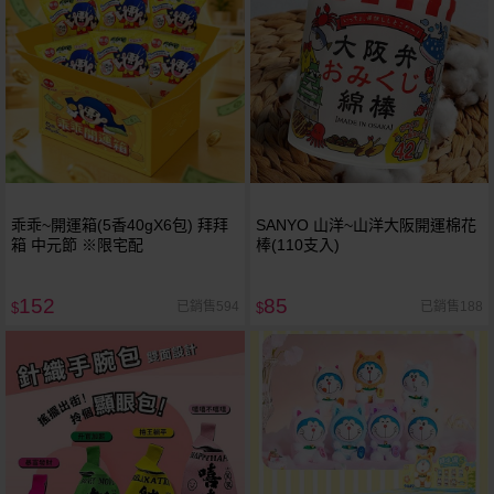
乖乖~開運箱(5香40gX6包) 拜拜
SANYO 山洋~山洋大阪開運棉花
箱 中元節 ※限宅配
棒(110支入)
152
85
已銷售594
已銷售188
$
$