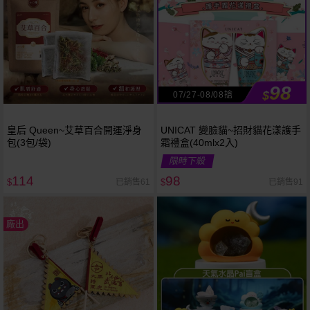
98
$
07/27-08/08搶
皇后 Queen~艾草百合開運淨身
UNICAT 變臉貓~招財貓花漾護手
包(3包/袋)
霜禮盒(40mlx2入)
限時下殺
114
98
已銷售61
已銷售91
$
$
廠出