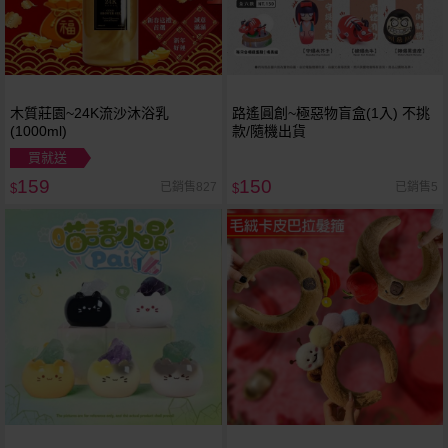
木質莊園~24K流沙沐浴乳
路遙圓創~極惡物盲盒(1入) 不挑
(1000ml)
款/隨機出貨
買就送
159
150
已銷售827
已銷售5
$
$