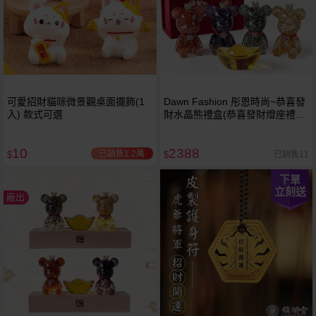
可愛招財貓咪微景觀桌面擺飾(1
Dawn Fashion 彤恩時尚~恭喜發
入) 款式可選
財水晶熊禮盒(恭喜發財燈座禮盒
提袋)1組入
10
2388
已銷售1.2萬
已銷售11
$
$
下單
立刻送
廠出