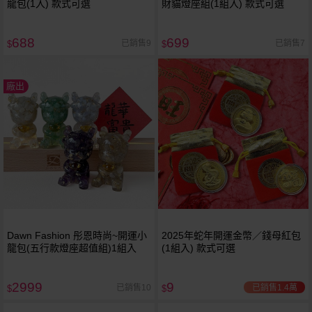
龍包(1入) 款式可選
財貓燈座組(1組入) 款式可選
688
699
已銷售9
已銷售7
$
$
廠出
Dawn Fashion 彤恩時尚~開運小
2025年蛇年開運金幣／錢母紅包
龍包(五行款燈座超值組)1組入
(1組入) 款式可選
2999
9
已銷售1.4萬
已銷售10
$
$