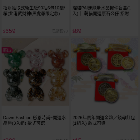
招財抽取式衛生紙90抽6包10袋/
貓貓PAI運能量水晶擺件盲盒(1
箱(北港武財神/黑虎爺限定款)混
入)｜ 萌貓開運原石公仔 招財祈
搭隨機出貨
福療癒盒玩 辦公室桌面擺飾 現貨
免預購 不挑款／隨機出貨
659
89
已銷售93
$
$
廠出
Dawn Fashion 彤恩時尚~開運水
2026年馬年開運金幣／錢母紅包
晶熊(3入組) 款式可選
(1組入) 款式可選