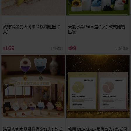
武德宮黑虎大將軍令旗鑰匙圈 (1
天氣水晶Pai盲盒(1入) 款式隨機
入)
出貨
169
99
已銷售6
已銷售9
$
$
珠事皆宜水晶掛件盲盒(1入) 款式
韓國 DERMAL~眼膜(2入) 款式可