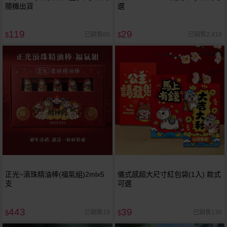
隨機出貨
選
119
29
已銷售60
已銷售2,419
$
$
正光~滾珠精油棒(福氣組)2mlx5
儀式感超大尺寸紅包袋(1入) 款式
支
可選
443
39
已銷售19
已銷售136
$
$