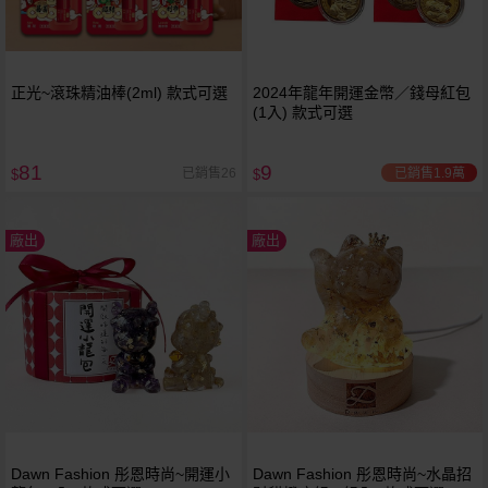
正光~滾珠精油棒(2ml) 款式可選
2024年龍年開運金幣／錢母紅包
(1入) 款式可選
81
9
已銷售1.9萬
已銷售26
$
$
廠出
廠出
Dawn Fashion 彤恩時尚~開運小
Dawn Fashion 彤恩時尚~水晶招