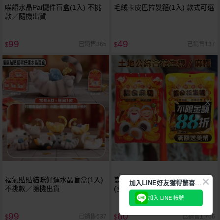
喵語水晶Pai擺件盲盒(1入) 不挑
毛絨卡皮巴拉髮箍(1入) 款式可選
款／隨機出貨
99
49
已銷售365
已銷售137
$
$
福氣貼貼貓咪好運水晶盲盒(1入)
崑崎~土地公綜合花生糖／麻糬
加
入LINE好友獲得驚喜折扣!
不挑款／隨機出貨
(全素)150g 款式可選
加入 LINE 帳號
99
60
已銷售637
已銷售1,766
$
$