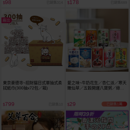
98
178
已銷售314
已銷售689
$
$
廠出
東京豪德寺~招財貓日式單抽式柔
愛之味~牛奶花生／杏仁派／寒天
拭紙巾(300抽x72包／箱)
嫩仙草／五穀開運八寶粥／綠豆
意人爽／燕麥奶花生／沖繩島黑
八寶／薏仁寶／寒天檸檬愛玉冰
799
29
(340g) 款式可選 ※限宅配
已銷售1萬
已銷售10
$
$
39
限時
折