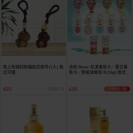
馬上有錢招財鑰匙扣掛件(1入) 款
法柏 Bova~花漾香氛卡／夏日香
式可選
氛卡／熱氣球香氛卡(15g) 款式可
選 香氛片/吊飾
50
39
已銷售1.1萬
已銷售731
$
$