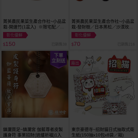
菁英農民果菜生產合作社~小品盆
菁英農民果菜生產合作社~小品盆
栽-開運竹(1盆入) ※限宅配／無
栽-發財樹／日本黑松／沙漠玫瑰
貨到付款
／瑜樹 (1盆入) 款式可選 ※限宅
彰化優鮮
彰化優鮮
配／無貨到付款
150
70
已銷售38
已銷售216
$
$
下單
立刻送
廠出
鎮瀾買足~鎮瀾宮 伽藍尊者皮製
東京豪德寺~招財貓日式抽取式衛
護身符 事業招財(過爐祈福)1入
生紙(150抽x10包x8袋／箱)