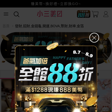
賺美幣~換好禮~立即換GO~
小三美日x全支付~美幣+全點折上折超划算
全館88折爸氣加倍！
首頁
發財,招財,金錢龜,開運,BOVA,聚財,財神,金箔
最熱銷
最新
價格
NEW