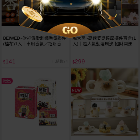
BEIWED~財神偏愛刺繡香氛掛件
膽大黨~高速婆婆達摩擺件盲盒(1
(桂花)1入｜車用香氛／招財香包
入)｜超人氣動漫周邊 招財開運吉
／汽車香水掛飾／開運御守
利達摩 療癒系桌面公仔盒玩 不挑
款／隨機出貨
141
299
已銷售34
$
$
廠出
NEW