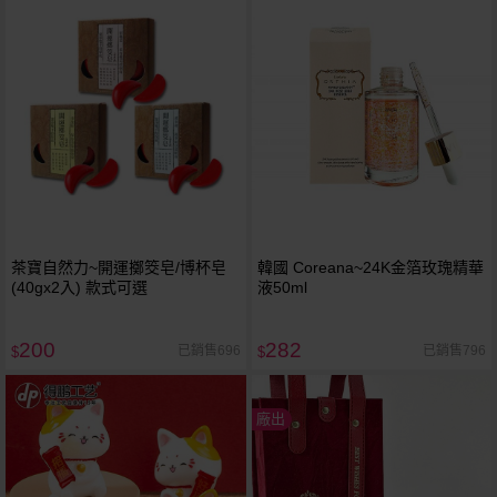
茶寶自然力~開運擲筊皂/博杯皂
韓國 Coreana~24K金箔玫瑰精華
(40gx2入) 款式可選
液50ml
200
282
已銷售696
已銷售796
$
$
廠出