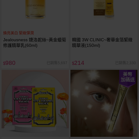
煥亮美白 緊緻彈潤
Jealousness 婕洛妮絲~黃金蠟菊
韓國 3W CLINIC~奢華金箔緊緻
修護精華乳(60ml)
精華液(150ml)
980
214
已銷售5,697
已銷售2,330
$
$
美幣
加碼送