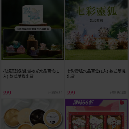
花語意琉彩能量夜光水晶盲盒(1
七彩靈狐水晶盲盒(1入) 款式隨機
入) 款式隨機出貨
出貨
99
99
已銷售34
已銷售105
$
$
56
限時
折