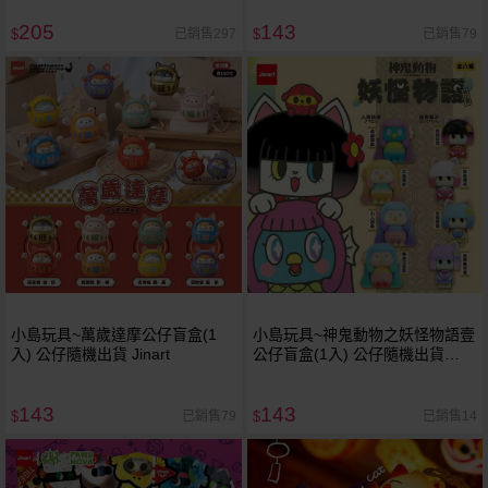
205
143
已銷售297
已銷售79
$
$
小島玩具~萬歲達摩公仔盲盒(1
小島玩具~神鬼動物之妖怪物語壹
入) 公仔隨機出貨 Jinart
公仔盲盒(1入) 公仔隨機出貨
Jinart
143
143
已銷售79
已銷售14
$
$