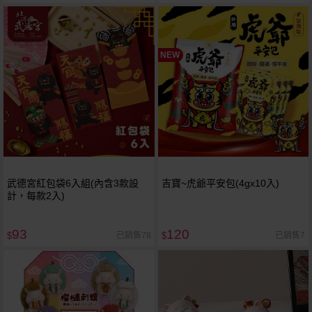
NEW
武德宮紅包袋6入組(內含3款設
吉寶~虎爺平安包(4gx10入)
計，每款2入)
93
120
已銷售78
已銷售7
$
$