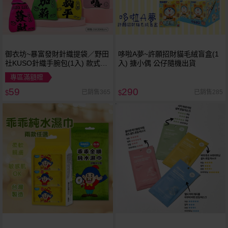
御衣坊~暴富發財針織提袋／野田
哆啦A夢~許願招財貓毛絨盲盒(1
社KUSO針織手腕包(1入) 款式可
入) 搪小偶 公仔隨機出貨
選
專區滿額贈
59
290
已銷售365
已銷售285
$
$