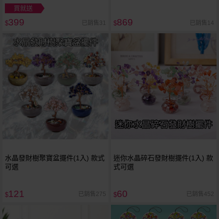
買就送
399
869
已銷售31
已銷售14
$
$
水晶發財樹聚寶盆擺件(1入) 款式
迷你水晶碎石發財樹擺件(1入) 款
可選
式可選
121
60
已銷售275
已銷售452
$
$