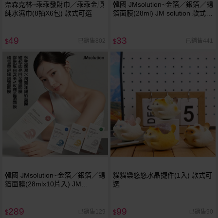
奈森克林~乖乖發財巾／乖乖金順
韓國 JMsolution~金箔／銀箔／錫
純水濕巾(8抽X6包) 款式可選
箔面膜(28ml) JM solution 款式可
選
49
33
已銷售802
已銷售441
$
$
韓國 JMsolution~金箔／銀箔／錫
貓貓樂悠悠水晶擺件(1入) 款式可
箔面膜(28mlx10片入) JM
選
solution 款式可選
289
99
已銷售129
已銷售90
$
$