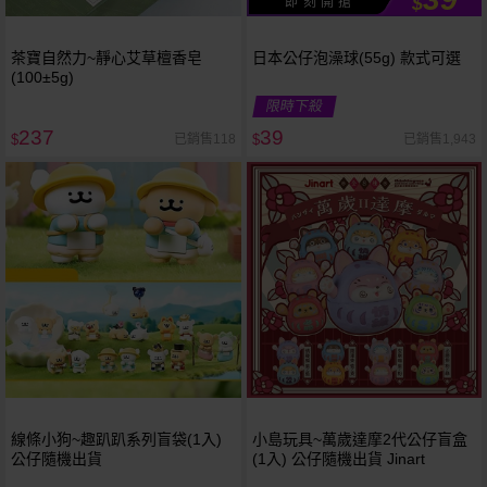
$
即 刻 開 搶
茶寶自然力~靜心艾草檀香皂
日本公仔泡澡球(55g) 款式可選
(100±5g)
限時下殺
237
39
已銷售118
已銷售1,943
$
$
線條小狗~趣趴趴系列盲袋(1入)
小島玩具~萬歲達摩2代公仔盲盒
公仔隨機出貨
(1入) 公仔隨機出貨 Jinart