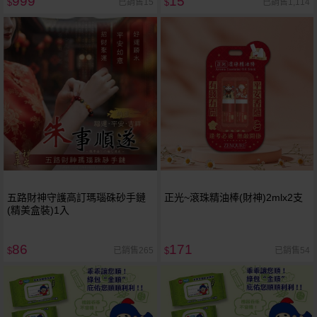
999
15
已銷售15
已銷售1,114
$
$
五路財神守護高訂瑪瑙硃砂手鏈
正光~滾珠精油棒(財神)2mlx2支
(精美盒裝)1入
86
171
已銷售265
已銷售54
$
$