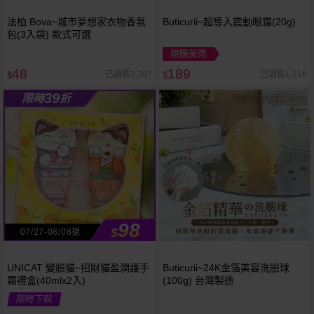
法柏 Bova~城市夢想家衣物香氛
Buticurii~超導入震動眼霜(20g)
包(3入袋) 款式可選
現賺美幣
48
189
已銷售2,207
已銷售1,218
$
$
39
限時
折
98
$
07/27-08/08搶
UNICAT 變臉貓~招財貓盈潤護手
Buticurii~24K金箔美容洗臉球
霜禮盒(40mlx2入)
(100g) 台灣製造
限時下殺