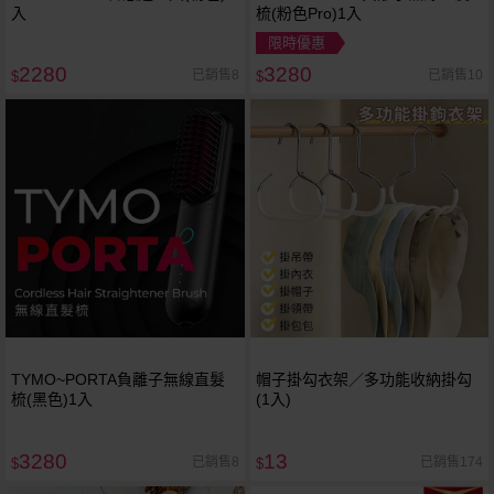
入
梳(粉色Pro)1入
限時優惠
2280
3280
已銷售8
已銷售10
$
$
TYMO~PORTA負離子無線直髮
帽子掛勾衣架／多功能收納掛勾
梳(黑色)1入
(1入)
3280
13
已銷售8
已銷售174
$
$