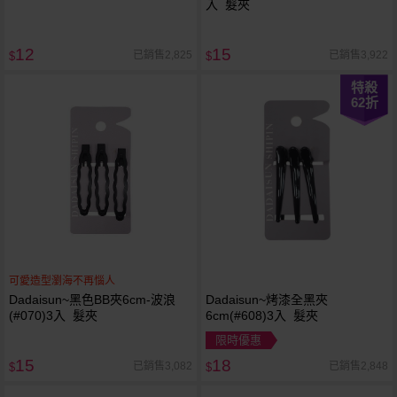
入 髮夾
12
15
已銷售2,825
已銷售3,922
$
$
特殺
62
折
可愛造型瀏海不再惱人
Dadaisun~黑色BB夾6cm-波浪
Dadaisun~烤漆全黑夾
(#070)3入 髮夾
6cm(#608)3入 髮夾
限時優惠
15
18
已銷售3,082
已銷售2,848
$
$