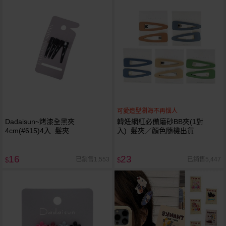
可愛造型瀏海不再惱人
Dadaisun~烤漆全黑夾
韓妞網紅必備磨砂BB夾(1對
4cm(#615)4入 髮夾
入) 髮夾／顏色隨機出貨
16
23
已銷售1,553
已銷售5,447
$
$