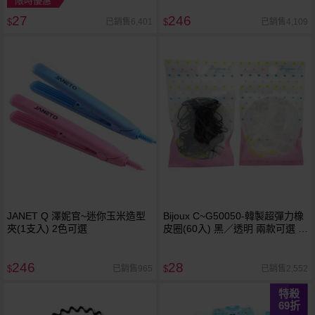
限時優惠
27
246
已銷售6,401
已銷售4,109
$
$
JANET Q 澤妮官~迷你玉米造型
Bijoux C~G50050-韓製超彈力橡
夾(1支入) 2色可選
皮圈(60入) 黑／透明 兩款可選 髮
飾
246
28
已銷售965
已銷售2,552
$
$
特殺
69
折