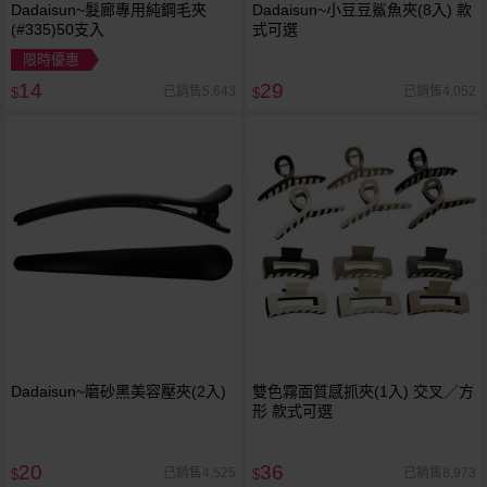
Dadaisun~髮廊專用純鋼毛夾
Dadaisun~小豆豆鯊魚夾(8入) 款
(#335)50支入
式可選
限時優惠
14
29
已銷售5,643
已銷售4,052
$
$
Dadaisun~磨砂黑美容壓夾(2入)
雙色霧面質感抓夾(1入) 交叉／方
形 款式可選
20
36
已銷售4,525
已銷售8,973
$
$