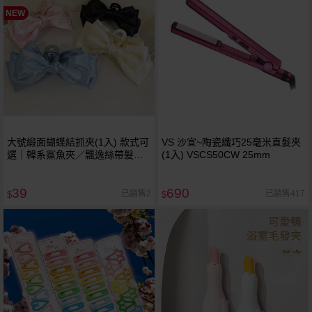
NEW
大號緞面蝴蝶結抓夾(1入) 款式可
VS 沙宣~陶瓷纖巧25毫米直髮夾
選｜韓系鯊魚夾／飄逸絲帶髮夾
(1入) VSCS50CW 25mm
／溫柔氣質盤髮
39
690
已銷售2
已銷售417
$
$