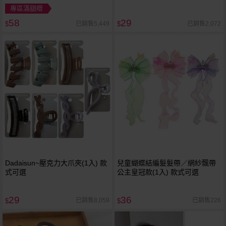
選 髮飾
專區滿額贈
58
29
已銷售5,449
已銷售2,072
$
$
Dadaisun~壓克力大爪夾(1入) 款
兒童蝴蝶結編髮髮帶／網紗飄帶
式可選
公主皇冠款(1入) 款式可選
29
36
已銷售8,059
已銷售226
$
$