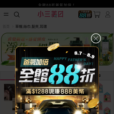
賺美幣~換好禮~立即換GO~
小三美日x全支付~美幣+全點折上折超划算
全館88折爸氣加倍！
首頁
草帽,絲巾,髮夾,耳環
最熱銷
最新
價格