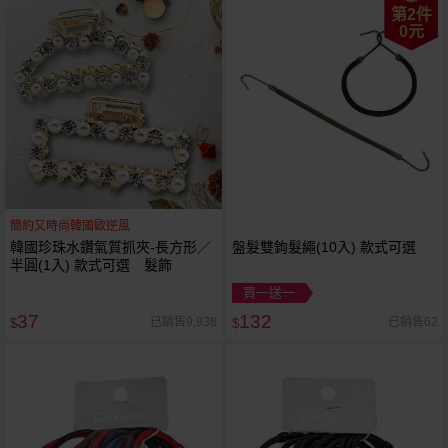
第2件
0元
簡約又時尚韓國歐逆風
韓國珍珠水鑽氣質抓夾-長方形／
盤髮雙鉤髮繩(10入) 款式可選
半圓(1入) 款式可選 髮飾
買一送一
37
132
已銷售9,938
已銷售62
$
$