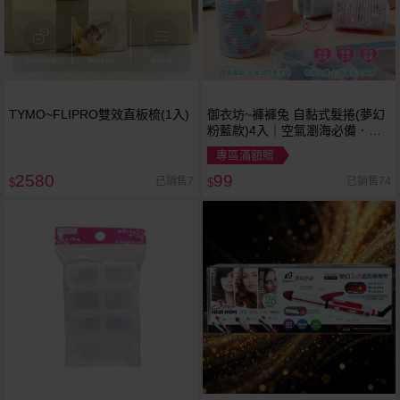
TYMO~FLIPRO雙效直板梳(1入)
御衣坊~褲褲兔 自黏式髮捲(夢幻
粉藍款)4入｜空氣瀏海必備．輕
便塑型髮捲
專區滿額贈
2580
99
已銷售7
已銷售74
$
$