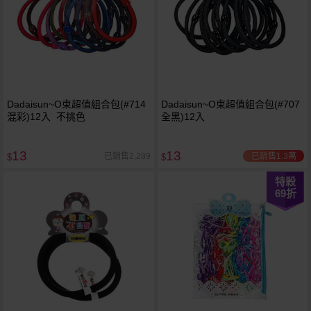
Dadaisun~O束超值組合包(#714
Dadaisun~O束超值組合包(#707
混彩)12入 不挑色
全黑)12入
13
13
已銷售1.3萬
已銷售2,289
$
$
特殺
69
折