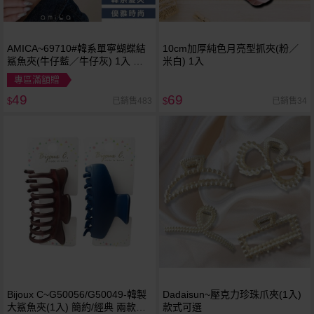
AMICA~69710#韓系單寧蝴蝶結
10cm加厚純色月亮型抓夾(粉／
鯊魚夾(牛仔藍／牛仔灰) 1入 款
米白) 1入
式可選
專區滿額贈
49
69
已銷售483
已銷售34
$
$
Bijoux C~G50056/G50049-韓製
Dadaisun~壓克力珍珠爪夾(1入)
大鯊魚夾(1入) 簡約/經典 兩款可
款式可選