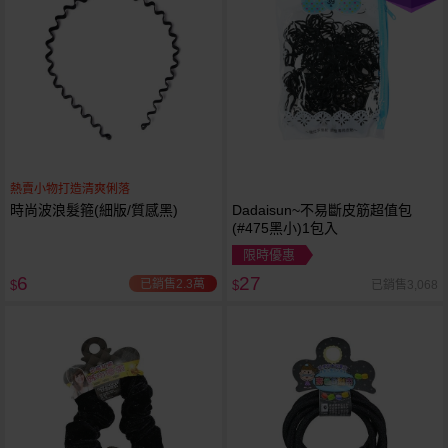
熱賣小物打造清爽俐落
時尚波浪髮箍(細版/質感黑)
Dadaisun~不易斷皮筋超值包
(#475黑小)1包入
限時優惠
6
27
已銷售2.3萬
已銷售3,068
$
$