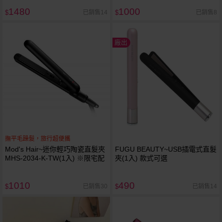
1480
1000
已銷售14
已銷售8
$
$
廠出
撫平毛躁髮，旅行超便攜
Mod's Hair~迷你輕巧陶瓷直髮夾
FUGU BEAUTY~USB插電式直髮
MHS-2034-K-TW(1入) ※限宅配
夾(1入) 款式可選
1010
490
已銷售30
已銷售14
$
$