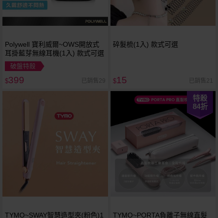
Polywell 寶利威爾~OWS開放式
碎髮梳(1入) 款式可選
耳掛藍芽無線耳機(1入) 款式可選
破盤特殺
399
15
已銷售29
已銷售21
$
$
特殺
84
折
TYMO~SWAY智慧造型夾(粉色)1
TYMO~PORTA負離子無線直髮