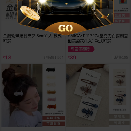
金屬蝴蝶結髮夾(2.5cm)1入 款式
AMICA~FJ1727#壓克力百搭創意
可選
甜美髮夾(1入) 款式可選
專區滿額贈
18
39
已銷售1,564
已銷售105
$
$