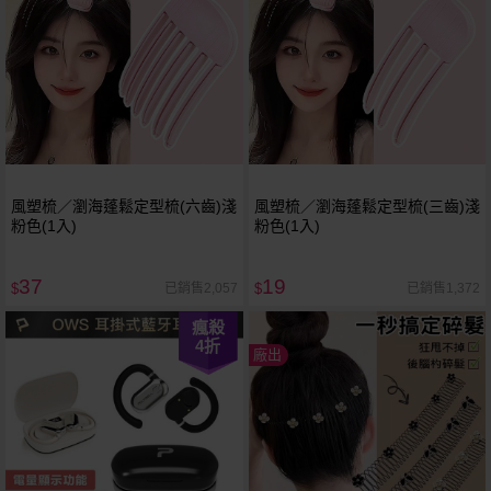
風塑梳／瀏海蓬鬆定型梳(六齒)淺
風塑梳／瀏海蓬鬆定型梳(三齒)淺
粉色(1入)
粉色(1入)
37
19
已銷售2,057
已銷售1,372
$
$
瘋殺
4
折
廠出