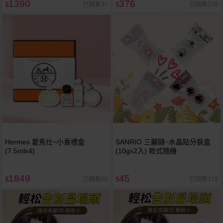
1390
376
已銷售31
已銷售230
$
$
Hermes 愛馬仕~小香禮盒
SANRIO 三麗鷗~水晶貼分裝盒
(7.5mlx4)
(10gx2入) 款式隨機
1849
45
已銷售65
已銷售170
$
$