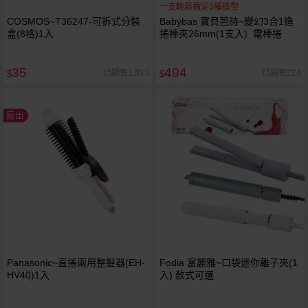
一支輕鬆搞定3種造型
COSMOS~T36247-可拆式分裝
Babybas 寶貝芭詩~變幻3合1造
盒(8格)1入
捲棒夾26mm(1支入) 電棒捲
35
494
已銷售1,913
已銷售224
$
$
廠出
Panasonic~直捲兩用整髮器(EH-
Fodia 富麗雅~口袋迷你離子夾(1
HV40)1入
入) 款式可選