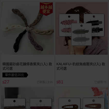
越多越
便宜
韓國磨砂麻花鍊條香蕉夾(1入) 款
KALAIFU~豹紋無痕壓夾(2入) 款
式可選
式可選
單件最低20元
27
81
已銷售1,835
已銷售75
$
$