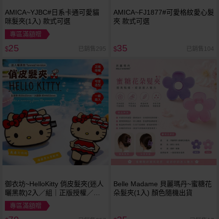
AMICA~YJBC#日系卡通可愛貓
AMICA~FJ1877#可愛格紋愛心髮
咪髮夾(1入) 款式可選
夾 款式可選
專區滿額贈
25
35
已銷售295
已銷售104
$
$
御衣坊~HelloKitty 俏皮髮夾(迷人
Belle Madame 貝麗瑪丹~蜜糖花
曬黑款)2入／組｜正版授權／造
朵髮夾(1入) 顏色隨機出貨
型鴨嘴夾／瀏海夾／萬用小物夾
專區滿額贈