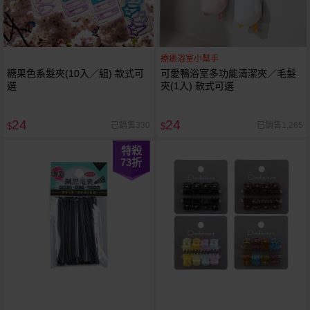
療癒浴室小幫手
糖果色系髮夾(10入／組) 款式可
可愛鴨浴室多功能清潔夾／毛髮
選
夾(1入) 款式可選
24
24
已銷售330
已銷售1,265
$
$
特殺
73
折