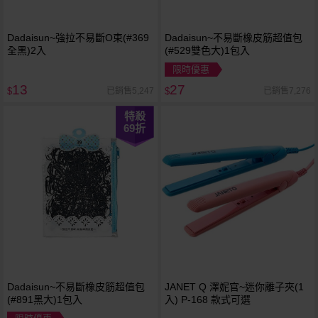
Dadaisun~強拉不易斷O束(#369
Dadaisun~不易斷橡皮筋超值包
全黑)2入
(#529雙色大)1包入
限時優惠
13
27
已銷售5,247
已銷售7,276
$
$
特殺
69
折
Dadaisun~不易斷橡皮筋超值包
JANET Q 澤妮官~迷你離子夾(1
(#891黑大)1包入
入) P-168 款式可選