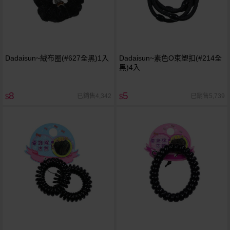
Dadaisun~絨布圈(#627全黑)1入
Dadaisun~素色O束塑扣(#214全
黑)4入
8
5
已銷售4,342
已銷售5,739
$
$