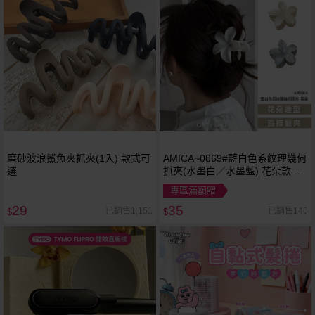
磨砂波浪鯊魚夾抓夾(1入) 款式可
AMICA~0869#藍白色系紋理幾何
選
抓夾(水墨白／水墨藍) 花朵款 1
入 款式可選
專區滿額贈
29
35
已銷售1,151
已銷售140
$
$