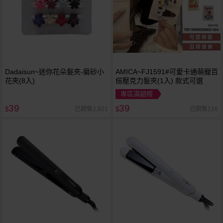
Dadaisun~迷你花朵髮夾-磨砂小
AMICA~FJ1591#可愛卡通萌寵百
花夾(8入)
搭壓克力髮夾(1入) 款式可選
專區滿額贈
39
39
已銷售2,821
已銷售116
$
$