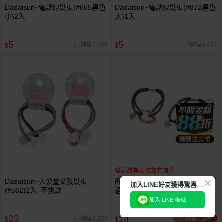
Dadaisun~電話線髮束(#665黑色
Dadaisun~電話線髮束(#872黑色
小)2入
大)1入
5
5
已銷售7,398
已銷售4,437
$
$
變身甜美女孩靠它加分
Dadaisun~大髮量女孩髮束
簡約風愛心吊飾髮圈(1入) 兩色可
加
入LINE好友獲得驚喜折扣!
(#562)2入 不挑款
選
加入 LINE 帳號
23
14
已銷售1.2萬
已銷售2,253
$
$