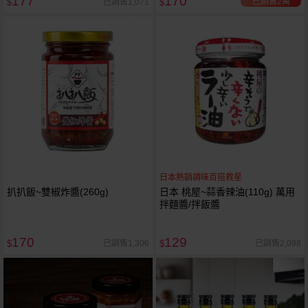
177
170
已銷售2萬
已銷售1,071
$
$
日本熱銷調味百搭救星
扒扒飯~雙椒炸醬(260g)
日本 桃屋~蒜香辣油(110g) 萬用
拌麵醬/拌飯醬
170
129
已銷售1,306
已銷售2,098
$
$