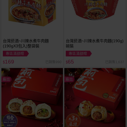
台灣菸酒~川辣水煮牛肉麵
台灣菸酒~川辣水煮牛肉麵(190g)
(190gX3包入)整袋裝
碗裝
專區滿額贈
專區滿額贈
169
65
已銷售990
已銷售1,637
$
$
廠出
廠出