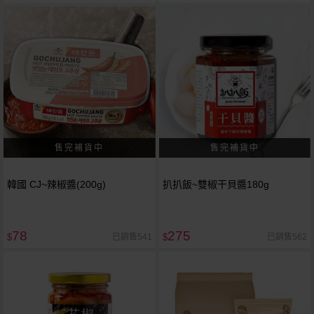
韓國 CJ~辣椒醬(200g)
扒扒飯~雙椒干貝醬180g
78
275
已銷售541
已銷售562
$
$