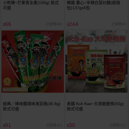
小熊牌~芒果青全素(150g) 款式
韓國 農心~辛辣白菜炒麵(超值
可選
包)137gx5包
66
244
已銷售485
已銷售69
$
$
經典／辣味醬燒味海苔捲(46.8g)
泰國 Koh Kae~大哥脆脆條(60g)
款式可選
款式可選
91
30
已銷售414
已銷售311
$
$