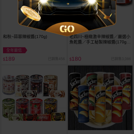
和秋~蒜蓉辣椒醬(170g)
老四川~極緻激辛辣椒醬／嚴選小
魚乾醬／手工秘製辣椒醬(170g)
款式可選
全年最低
189
180
已銷售456
已銷售3,086
$
$