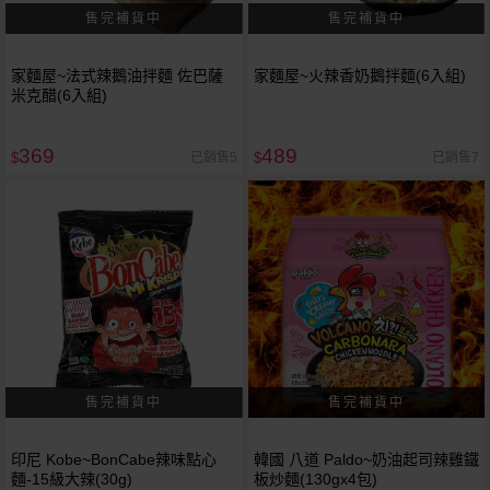
家麵屋~法式辣鵝油拌麵 佐巴薩
家麵屋~火辣香奶鵝拌麵(6入組)
米克醋(6入組)
369
489
已銷售5
已銷售7
$
$
印尼 Kobe~BonCabe辣味點心
韓國 八道 Paldo~奶油起司辣雞鐵
麵-15級大辣(30g)
板炒麵(130gx4包)