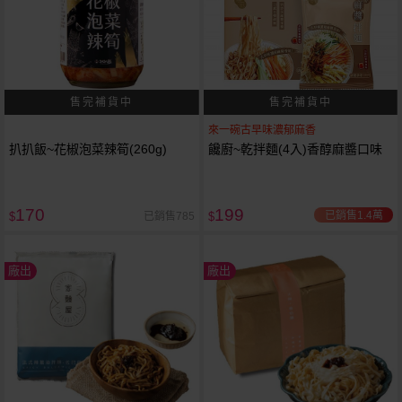
來一碗古早味濃郁麻香
扒扒飯~花椒泡菜辣筍(260g)
饞廚~乾拌麵(4入)香醇麻醬口味
170
199
已銷售1.4萬
已銷售785
$
$
廠出
廠出