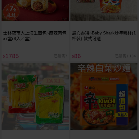
士林夜市大上海生煎包~麻辣肉包
農心泰耕~Baby Shark炒年糕杯(1
x7盒(8入／盒)
杯裝) 款式可選
1785
86
已銷售7
已銷售1,134
$
$