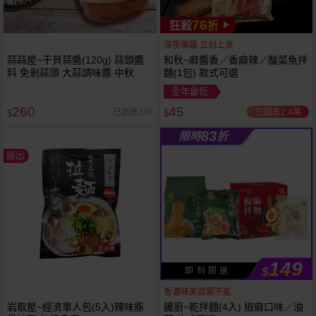
76
狂殺
折
深夜嘴饞 立刻上桌
蒜蒜屋~干貝蒜醬(120g) 蒜頭醬
和秋~麻醬香／香麻辣／酸菜魚拌
料 免剝蒜頭 大蒜調味醬 中秋
麵(1包) 款式可選
全年最低
260
45
已銷售2.4萬
已銷售249
$
$
83
限時
折
廠出
149
$
即 刻 開 搶
香濃味美欲罷不能
岩取屋~經濟單人包(5入)辣味豚
饞廚~乾拌麵(4入) 椒麻口味／油