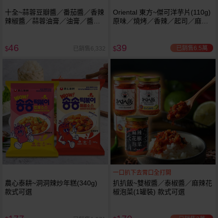
十全~蒜蓉豆瓣醬／番茄醬／香辣
Oriental 東方~傑可洋芋片(110g)
辣椒醬／蒜蓉油膏／油膏／醬油
原味／燒烤／香辣／起司／麻辣
／烏醋(1罐入) 款式可選
火鍋味／墨西哥辣醬味／酸奶洋
蔥味 款式可選
46
39
已銷售6.5萬
已銷售6,332
$
$
一口扒下去胃口全打開
農心泰耕~洞洞辣炒年糕(340g)
扒扒飯~雙椒醬／泰椒醬／麻辣花
款式可選
椒泡菜(1罐裝) 款式可選