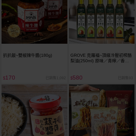
扒扒飯~雙椒辣牛醬(180g)
GROVE 克羅福~頂級冷壓初榨酪
梨油(250ml) 原味／青檸／香蒜
／辣椒／檸檬胡椒 款式可選
170
580
已銷售1,092
已銷售93
$
$