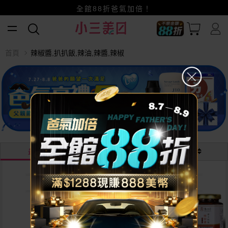
賺美幣~換好禮~立即換GO~
小三美日x全支付~美幣+全點折上折超划算
全館88折爸氣加倍！
首頁
辣椒醬,扒扒飯,辣油,辣醬,辣椒
最熱銷
最新
價格