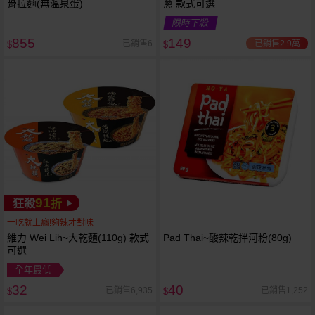
骨拉麵(無溫泉蛋)
蔥 款式可選
限時下殺
855
149
已銷售2.9萬
已銷售6
$
$
91
狂殺
折
一吃就上癮!夠辣才對味
維力 Wei Lih~大乾麵(110g) 款式
Pad Thai~酸辣乾拌河粉(80g)
可選
全年最低
32
40
已銷售6,935
已銷售1,252
$
$