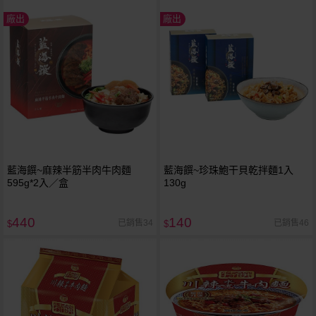
廠出
廠出
藍海饌~麻辣半筋半肉牛肉麵
藍海饌~珍珠鮑干貝乾拌麵1入
595g*2入／盒
130g
440
140
已銷售34
已銷售46
$
$