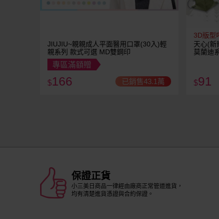
3D版型
JIUJIU~親親成人平面醫用口罩(30入)輕
天心(新
親系列 款式可選 MD雙鋼印
莫蘭迪系
專區滿額贈
166
91
已銷售43.1萬
$
$
保證正貨
小三美日商品一律經由廠商正常管道進貨，
均有清楚進貨憑證與合約保證。