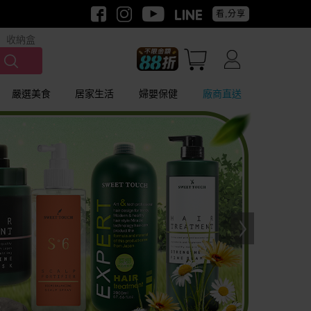
看,分享
收納盒
嚴選美食
居家生活
婦嬰保健
廠商直送