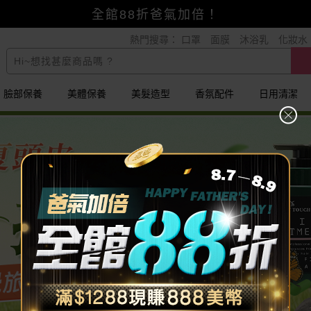
全館88折爸氣加倍！
熱門搜尋：
口罩
面膜
沐浴乳
化妝水
小三美日x全支付~美幣+全點折上折超划算
臉部保養
美體保養
美髮造型
香氛配件
日用清潔