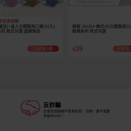
呼吸更順暢
寵兒)~成人立體醫用口罩(10入)
親親 JIUJIU~韓式4D立體醫用口
列 款式可選 盛籐製造
輕親系列 款式可選
39
已銷售9萬
已銷售2
$
反詐騙
交易完成後絕不會有批發、分期，更不會要
求操作ATM！