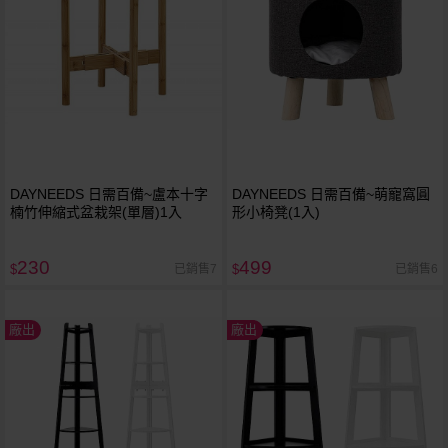
DAYNEEDS 日需百備~盧本十字
DAYNEEDS 日需百備~萌寵窩圓
楠竹伸縮式盆栽架(單層)1入
形小椅凳(1入)
230
499
已銷售7
已銷售6
$
$
廠出
廠出