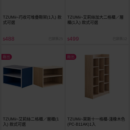
TZUMii~巧收可堆疊鞋架(1入) 款
TZUMii~艾莉絲加大二格櫃／層
式可選
櫃(1入) 款式可選
488
499
已銷售25
已銷售12
$
$
廠出
廠出
TZUMii~艾莉絲二格櫃／層櫃(1
TZUMii~萊斯十一格櫃-淺橡木色
入) 款式可選
(PC-B11AK)1入