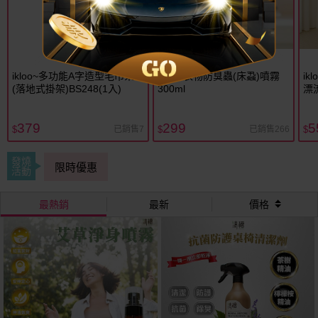
ikloo~多功能A字造型毛巾架
清檜~衣物防臭蟲(床蝨)噴霧
ik
(落地式掛架)BS248(1入)
300ml
漂
379
299
5
已銷售7
已銷售266
$
$
$
發燒
限時優惠
活動
最熱銷
最新
價格