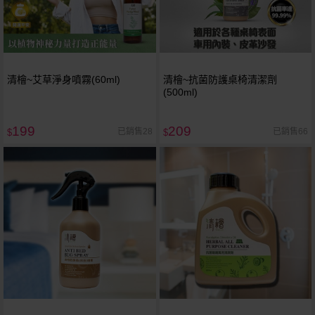
清檜~艾草淨身噴霧(60ml)
清檜~抗菌防護桌椅清潔劑
(500ml)
199
209
已銷售28
已銷售66
$
$