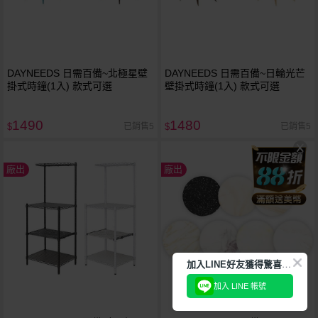
DAYNEEDS 日需百備~北極星壁
DAYNEEDS 日需百備~日輪光芒
掛式時鐘(1入) 款式可選
壁掛式時鐘(1入) 款式可選
1490
1480
已銷售5
已銷售5
$
$
廠出
廠出
加
入LINE好友獲得驚喜折扣!
加入 LINE 帳號