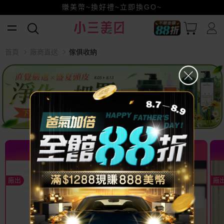
賺美幣~換好禮~立即換GO~
小三美日x全支付~美幣+全點折上折超划算
全館88折爸氣加倍！
首頁
廠商直送
傢俱收納
熱門推薦 TOP
熱門推薦 TOP
廠出
廠