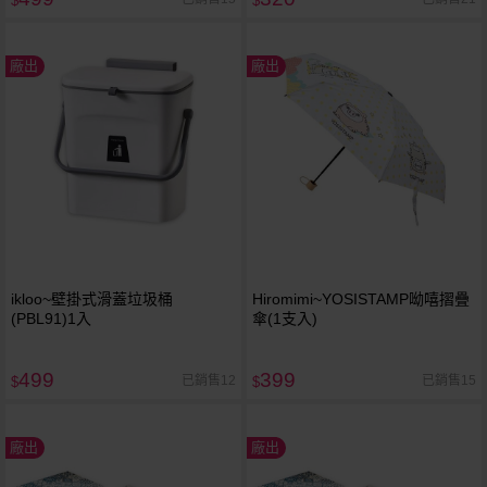
$
$
廠出
廠出
ikloo~壁掛式滑蓋垃圾桶
Hiromimi~YOSISTAMP呦嘻摺疊
(PBL91)1入
傘(1支入)
499
399
已銷售12
已銷售15
$
$
廠出
廠出