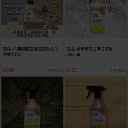
清檜~抗菌驅離萬用清潔劑(貓咪
清檜~水垢鏽斑去污清潔劑
家庭專用)
(500ml)
330
280
已銷售140
已銷售85
$
$