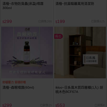
清檜~衣物防臭蟲(床蝨)噴霧
清檜~抗菌驅離萬用清潔劑
300ml
299
199
已銷售266
已銷售625
$
$
廠出
舒緩壓力 安穩好眠
清檜~森眠噴霧(60ml)
ikloo~日系風木質四層櫃(1入) 胡
桃木色BCF67A
299
553
已銷售15
已銷售8
$
$