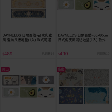
DAYNEEDS 日需百備~品味典雅
DAYNEEDS 日需百備~50x80cm
風 混紡長版地墊(1入) 款式可選
日式俏皮風混紡地墊(1入) 款式可
選
489
490
已銷售16
已銷售10
$
$
廠出
廠出