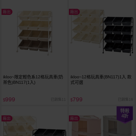
廠出
廠出
ikloo~限定輕色系12格玩具車(奶
ikloo~12格玩具車(BN117)1入 款
茶色)BN117(1入)
式可選
999
799
已銷售11
已銷售18
$
$
特殺
4
折
廠出
廠出