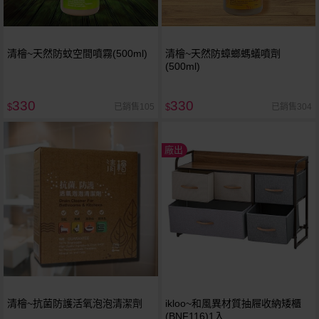
清檜~天然防蚊空間噴霧(500ml)
清檜~天然防蟑螂螞蟻噴劑
(500ml)
330
330
已銷售105
已銷售304
$
$
廠出
清檜~抗菌防護活氧泡泡清潔劑
ikloo~和風異材質抽屜收納矮櫃
(BNF116)1入