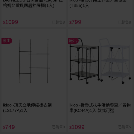
格姆北歐風四層抽屜櫃(1入)
(TB55)1入
1099
799
已銷售8
已銷售8
$
$
廠出
廠出
ikloo~頂天立地伸縮掛衣架
ikloo~折疊式扶手活動餐車／置物
(LS177A)1入
車(KC44A)1入 款式可選
749
1099
已銷售9
已銷售5
$
$