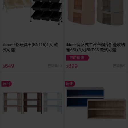
ikloo~9格玩具車(BN115)1入 款
ikloo~角落式牛津布鋼骨折疊收納
式可選
箱66L(3入)BNF95 款式可選
限時優惠
649
899
已銷售13
已銷售9
$
$
廠出
廠出