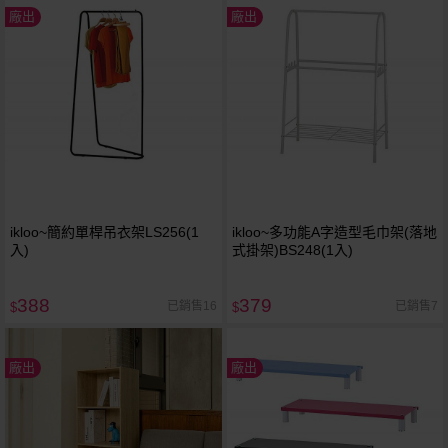
廠出
廠出
ikloo~簡約單桿吊衣架LS256(1
ikloo~多功能A字造型毛巾架(落地
入)
式掛架)BS248(1入)
388
379
已銷售16
已銷售7
$
$
廠出
廠出