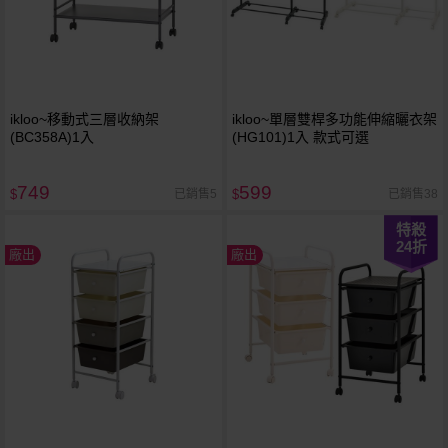
ikloo~移動式三層收納架
ikloo~單層雙桿多功能伸縮曬衣架
(BC358A)1入
(HG101)1入 款式可選
749
599
已銷售5
已銷售38
$
$
特殺
24
折
廠出
廠出