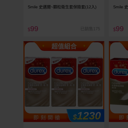
Smile 史邁爾~顆粒衛生套保險套(12入)
Smil
99
99
已銷售175
$
$
超值組合
1230
$
即 刻 開 搶
即 