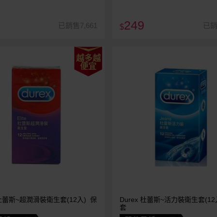
249
已銷售7,661
已銷
$
越多越
便宜
x 杜蕾斯~超潤滑裝衛生套(12入) 保
Durex 杜蕾斯~活力裝衛生套(12
套