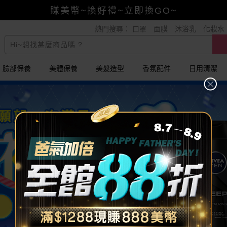
賺美幣~換好禮~立即換GO~
熱門搜尋：
口罩
面膜
沐浴乳
化妝水
小三美日x全支付~美幣+全點折上折超划算
全館88折爸氣加倍！
臉部保養
美體保養
美髮造型
香氛配件
日用清潔