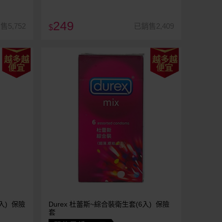
249
售5,752
已銷售2,409
$
越多越
越多越
便宜
便宜
入) 保險
Durex 杜蕾斯~綜合裝衛生套(6入) 保險
套