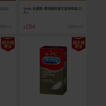
12入)
Smile 史邁爾~雙環魔粒衛生套保險套(12
入)
154
銷售231
已銷售157
$
越多越
越多越
便宜
便宜