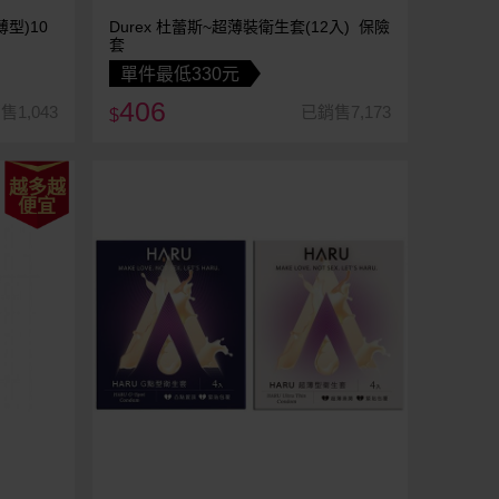
薄型)10
Durex 杜蕾斯~超薄裝衛生套(12入) 保險
套
單件最低330元
406
售1,043
已銷售7,173
$
越多越
便宜