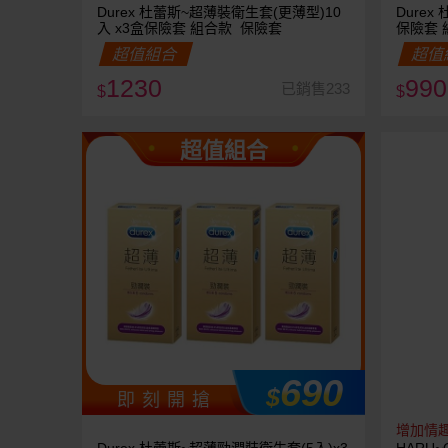
Durex 杜蕾斯~超薄裝衛生套(更薄型)10
Durex
入 x3盒保險套 組合款 保險套
保險套 
超值組合
超值
1230
990
已銷售233
$
$
超值組合
690
$
即 刻 開 搶
增加情