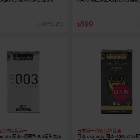
~Orgasm大麻熱浪迷情潤滑液
HARU~DESIRE大麻玫瑰激潮露(3
899
已銷售1,253
$
密品牌銷售第一
日本第一私密品牌首選
amoto 岡本~極薄型003衛生套(6
日本 okamoto 岡本~CROWN