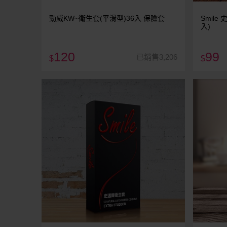
勁威KW~衛生套(平滑型)36入 保險套
Smil
入)
120
99
已銷售3,206
$
$