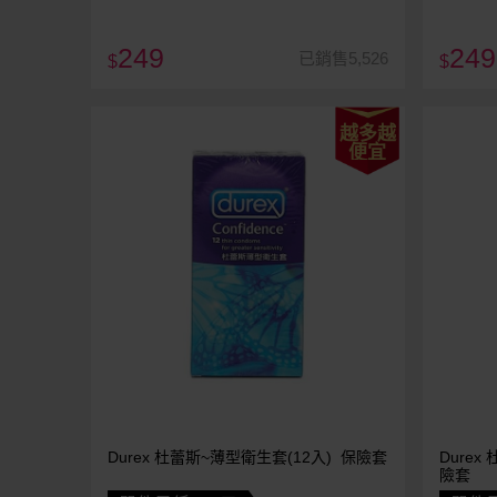
249
249
已銷售5,526
$
$
越多越
便宜
Durex 杜蕾斯~薄型衛生套(12入) 保險套
Dure
險套