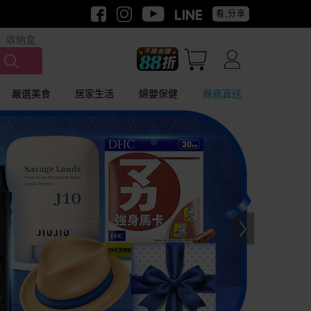
看,分享
收納盒
嚴選美食
居家生活
婦嬰保健
廠商直送