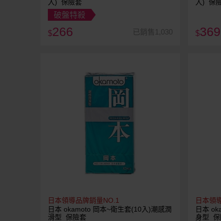
入) 保險套
入) 保
破盤特殺
266
369
已銷售1,030
$
$
日本領導品牌銷量NO.1
日本領導
日本 okamoto 岡本~衛生套(10入)潮感潤
日本 ok
滑型 保險套
身型 保