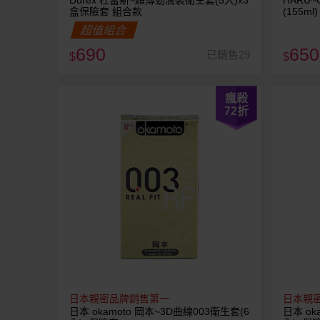
Durex 杜蕾斯~超薄勁潤裝衛生套(5入)x3
HARU
盒保險套 組合款
(155ml)
超值組合
690
650
已銷售29
$
$
瘋殺
72
折
日本親密品牌銷售第一
日本親
日本 okamoto 岡本~3D曲線003衛生套(6
日本 ok