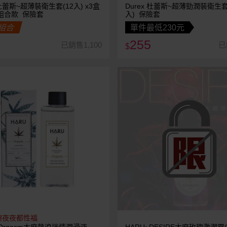
 杜蕾斯~超薄裝衛生套(12入) x3盒
Durex 杜蕾斯~超薄勁潤裝衛生套
組合款 保險套
入) 保險套
組合
單件最低230元
255
已銷售1,100
已
$
趣夜夜都性福