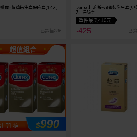
e 史邁爾~超薄衛生套保險套(12入)
Durex 杜蕾斯~超薄裝衛生套(更
入 保險套
單件最低410元
425
已銷售386
已銷
$
超值組合
990
$
刻 開 搶