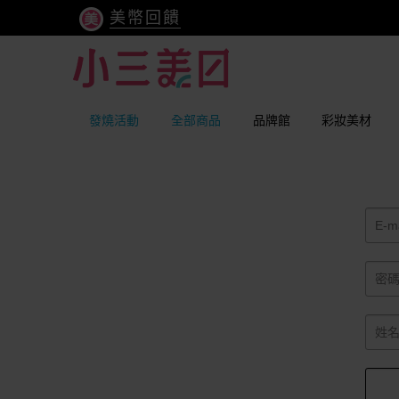
美幣回饋
發燒活動
全部商品
品牌館
彩妝美材