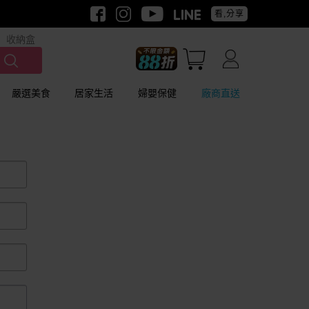
看,分享
收納盒
嚴選美食
居家生活
婦嬰保健
廠商直送