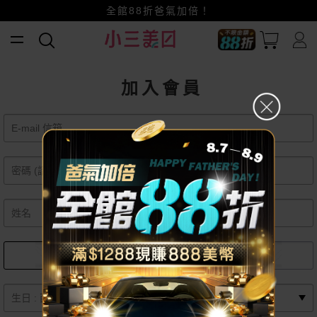
全館88折爸氣加倍！
小三美日x全支付~美幣+全點折上折超划算
賺美幣~換好禮~立即換GO~
加入會員
女
男
月
日