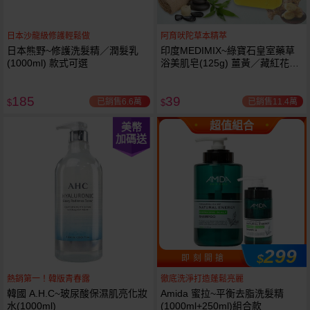
日本沙龍級修護輕鬆做
阿育吠陀草本精萃
日本熊野~修護洗髮精／潤髮乳
印度MEDIMIX~綠寶石皇室藥草
(1000ml) 款式可選
浴美肌皂(125g) 薑黃／藏紅花／
岩蘭草 款式可選
185
39
已銷售6.6萬
已銷售11.4萬
$
$
超值組合
美幣
加碼送
299
$
即 刻 開 搶
熱銷第一！韓版青春露
徹底洗淨打造蓬鬆亮麗
韓國 A.H.C~玻尿酸保濕肌亮化妝
Amida 蜜拉~平衡去脂洗髮精
水(1000ml)
(1000ml+250ml)組合款