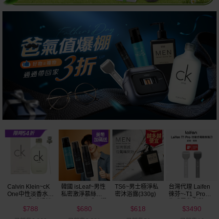
Calvin Klein~cK
韓國 isLeaf~男性
TS6~男士極淨私
台灣代理 Laifen
One中性淡香水
私密激淨慕絲
密沐浴露(330g)
徠芬~-T1_Pro往
(100ml)全球暢銷
(200ml) 款式可選
復式電動刮鬍刀
788
680
618
3490
修容套組(銀／灰)
$
$
$
$
1入