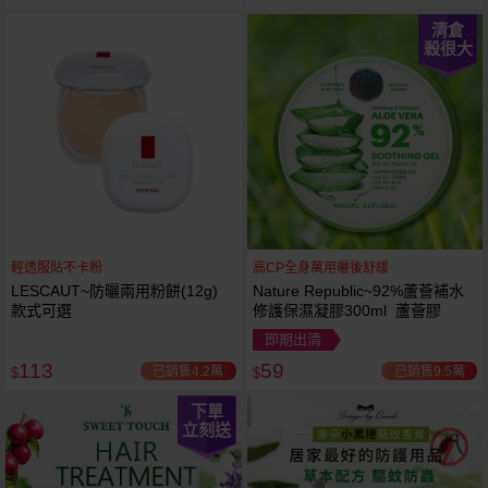
清倉
殺很大
輕透服貼不卡粉
高CP全身萬用曬後舒緩
LESCAUT~防曬兩用粉餅(12g)
Nature Republic~92%蘆薈補水
款式可選
修護保濕凝膠300ml 蘆薈膠
即期出清
113
59
已銷售4.2萬
已銷售9.5萬
$
$
下單
立刻送