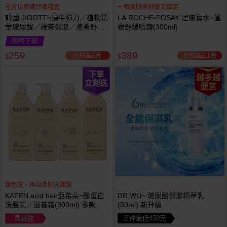
全方位修護保養禮盒
一噴讓肌膚舒緩又鎮定
韓國 JIGOTT~蝸牛彈力／植物精
LA ROCHE-POSAY 理膚寶水~溫
華玻尿酸／綠茶保濕／蘆薈舒緩
泉舒緩噴霧(300ml)
修復 禮盒(5件組) 款式可選 化妝
限時下殺
水+乳液+面霜
259
389
已銷售2萬
已銷售2.1萬
$
$
下單
越多越
立刻送
便宜
護色洗，再現柔順光澤髮
KAFEN acid hair亞希朵~酸蛋白
DR.WU~ 玻尿酸保濕精華乳
洗髮精／滋養霜(800ml) 多款可
(50ml) 新升級
選
買就送
單件最低450元