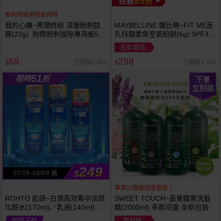
85
狂殺
折
粉刺終結者輕鬆掃除
我的心機~黑頭終結 深層粉刺拔
MAYBELLINE 媚比琳~FIT ME反
膜(22g) 附贈粉刺拔除專用紙50
孔特霧柔焦空氣粉餅(6g) SPF32
張
PA+++ 款式可選 空氣小圓餅
全年最低
59
298
已銷售2,458
已銷售1,483
$
$
51
限時
折
下單
立刻送
249
$
07/29-08/08 搶
專業沙龍級超值激推！
ROHTO 肌研~白潤高效集中淡斑
SWEET TOUCH~直覺職業洗髮
化粧水(170ml)／乳液(140ml) 款
精(2000ml) 多款可選 全新包裝
式可選
限時下殺
買就送