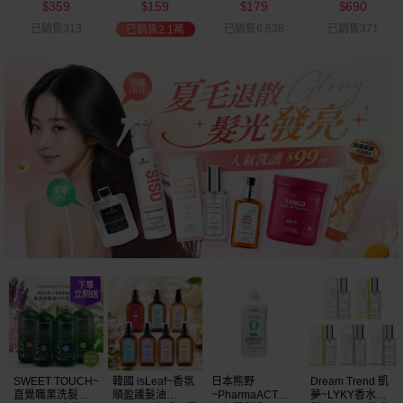
359
159
179
690
可選
$
$
$
$
已銷售313
已銷售6,638
已銷售371
已銷售2.1萬
54
限時
折
美幣
加碼送
SWEET TOUCH~
韓國 isLeaf~香氛
日本熊野
Dream Trend 凱
直覺職業洗髮精
順盈護髮油
~PharmaACT無
夢~LYKY香水護