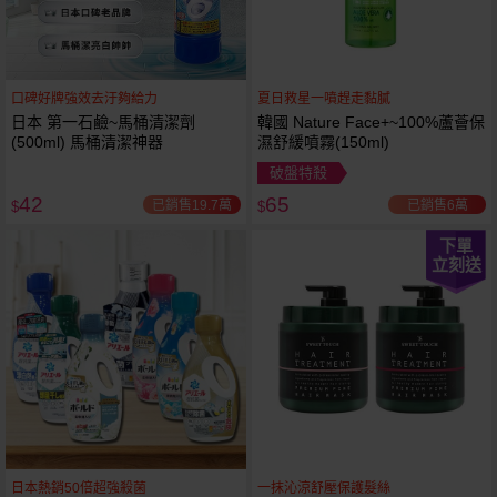
口碑好牌強效去汙夠給力
夏日救星一噴趕走黏膩
日本 第一石鹼~馬桶清潔劑
韓國 Nature Face+~100%蘆薈保
(500ml) 馬桶清潔神器
濕舒緩噴霧(150ml)
破盤特殺
42
65
已銷售19.7萬
已銷售6萬
$
$
下單
立刻送
日本熱銷50倍超強殺菌
一抹沁涼舒壓保護髮絲