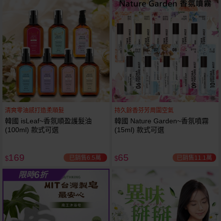
61
狂殺
折
清爽零油感打造柔順髮
持久餘香芬芳周圍空氣
韓國 isLeaf~香氛順盈護髮油
韓國 Nature Garden~香氛噴霧
(100ml) 款式可選
(15ml) 款式可選
169
65
已銷售6.5萬
已銷售11.1萬
$
$
6
限時
折