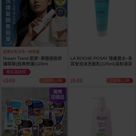
超爆水免沖洗一抹修護
Dream Trend 凱夢~果酸極致修
LA ROCHE-POSAY 理膚寶水~多
護精華(經典修護)120ml
容安泡沫洗面乳(125ml)溫和清潔
專區滿額贈
349
549
已銷售1.9萬
已銷售1.2萬
$
$
美幣
加碼送