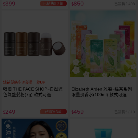
399
850
已銷售5.2萬
已銷售2,498
$
$
填補髮絲空洞髮量一秒UP
韓國 THE FACE SHOP~自然遮
Elizabeth Arden 雅頓~綠茶系列
色氣墊髮粉(7g) 款式可選
限量淡香水(100ml) 款式可選
249
459
已銷售3萬
已銷售5,810
$
$