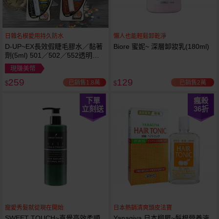
日雜名模愛用持久防水
懶人也能輕鬆卸乾淨
D-UP~EX長效假睫毛膠水／黏著
Biore 蜜妮~ 深層卸妝乳(180ml)
劑(5ml) 501／502／552透明／
553黑色／554咖啡色 款式可選
現賺美幣
259
129
已銷售1.8萬
已銷售2萬
$
$
下單
瘋殺
立刻送
36
折
寵愛秀髮就從現在開始
日本熱銷清爽頭皮法寶
SWEET TOUCH~直覺高效柔順
Yanagiya 日本柳屋~髮根營養液