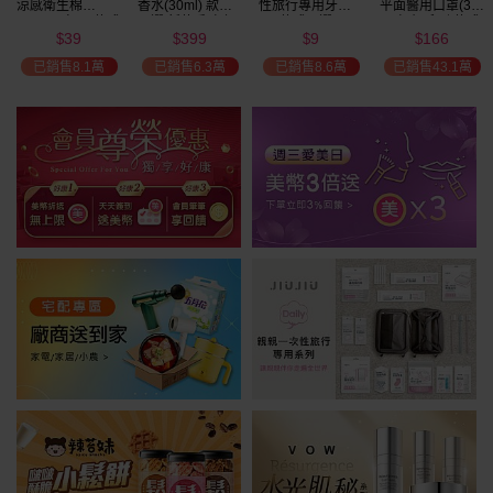
涼感衛生棉
香水(30ml) 款式
性旅行專用牙刷(1
平面醫用口罩(30
(NEW)1包入 款式
可選 新款香味上
入) 款式可選
入)輕親系列 款式
39
399
9
166
可選
市/平替香水/大牌
可選 MD雙鋼印
$
$
$
$
瘋殺
香水/大牌平替
已銷售8.1萬
已銷售6.3萬
已銷售8.6萬
已銷售43.1萬
59
折