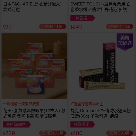
日本P&G~ARIEL洗衣精(1罐入)
SWEET TOUCH~直覺專業用 白
款式可選
麝香水嫩／蘋果牡丹花沁涼 護髮
膜(1000ml) 款式可選 全新包裝
買就送
99
249
已銷售4.1萬
已銷售11.3萬
$
$
美幣
加碼送
一敷缓解一天眼部疲劳
紅遍全球遮瑕界霸主
花王~蒸氣感溫熱眼罩(12枚入) 款
捷克 Dermacol~神奇防水遮瑕粉
式可選 發熱眼罩 眼睛暖暖包
底膏(30g) 多款可選 疤痕
專區滿額贈
現賺美幣
229
480
已銷售13.1萬
已銷售3.3萬
$
$