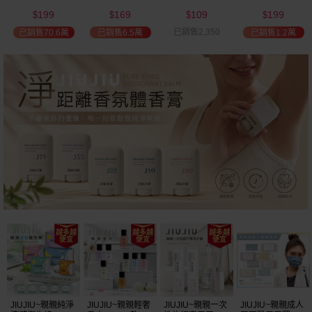
(2000ml) 多款可
(100ml) 款式可選
添加潤髮乳
髮油(50ml) 款式
199
169
109
199
選 全新包裝
(600ml)
可選
$
$
$
$
已銷售2,350
已銷售70.6萬
已銷售6.5萬
已銷售1.2萬
JIUJIU~親親純淨
JIUJIU~親親輕奢
JIUJIU~親親一次
JIUJIU~親親成人