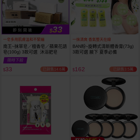
33
$
即 刻 開 搶
一皂多用肌膚溫和不緊繃
一抹清爽 香氣整天在線
南王~抹草皂／檀香皂／蘋果花語
BAN盼~旋轉式清新體香膏(73g)
皂(100g) 3款可選 沐浴肥皂
3款可選 腋下 夏季必備
限時下殺
下單
立刻送
33
162
已銷售14.6萬
已銷售3.5萬
$
$