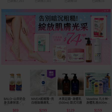
已銷售2,263
已銷售3,381
已銷售58
已銷售16
BALO~山羊奶全
NIVEA妮維雅~亮
木質莊園~身體乳
Vaseline 凡士林~
身活膚保濕／玻
白極致嫩膚乳液
(500ml) 款式可選
身體乳液(600ml)
尿酸高效嫩白乳
400ml
清新蘆薈／密集
89
299
129
159
液(550ml) 款式可
保濕鎖水／全方
$
$
$
$