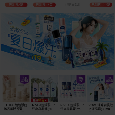
選
位保濕鎖水／可
已銷售518
已銷售2萬
已銷售1.5萬
已銷售10.7萬
可油／薰衣草／
淨白透亮／杏仁
+E 款式可選
JIUJIU~親親淨距
NIVEA妮維雅~止
NIVEA 妮維雅~止
VOW~淨味君長效
離香氛體香膏
汗爽身乳液(50ml)
汗爽身乳膏Pro升
止汗噴霧(30ml)
(35g) 款式可選
款式可選
級版(50ml) 款式
體味管理