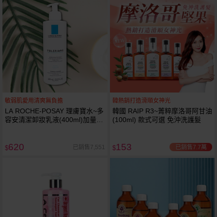
敏弱肌愛用清爽無負擔
韓熱銷打造滑順女神光
LA ROCHE-POSAY 理膚寶水~多
韓國 RAIP R3~菁粹摩洛哥阿甘油
容安清潔卸妝乳液(400ml)加量
(100ml) 款式可選 免沖洗護髮
卸妝乳液
620
153
已銷售7.7萬
已銷售7,551
$
$