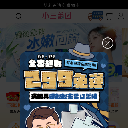
全家超取299免運
小三美日x全支付~美幣+全點折上折超划算
賺美幣~換好禮~立即換GO~
幫老爸清空購物車！
普渡必備
話題保養
盛夏提案
雨天法寶