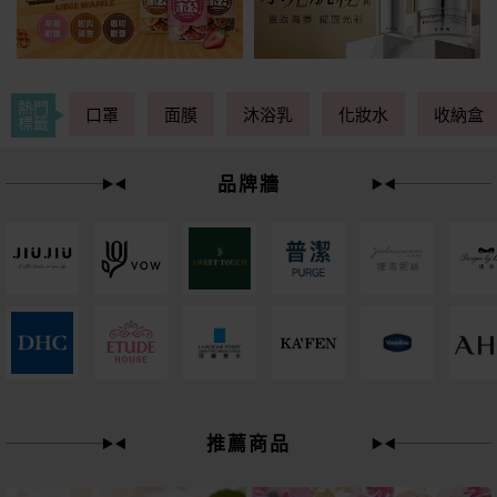
熱門
口罩
面膜
沐浴乳
化妝水
收納盒
標籤
品牌牆
下單
立刻送
推薦商品