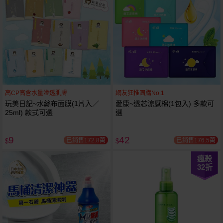
高CP高含水量滲透肌膚
網友狂推團購No.1
玩美日記~水絲布面膜(1片入／
愛康~透芯涼感棉(1包入) 多款可
25ml) 款式可選
選
9
42
已銷售172.8萬
已銷售176.5萬
$
$
瘋殺
32
折