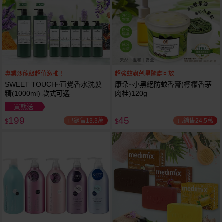
專業沙龍級超值激推！
超強蚊蟲剋星隨處可放
SWEET TOUCH~直覺香水洗髮
康朵~小黑絕防蚊香膏(檸檬香茅
精(1000ml) 款式可選
肉桂)120g
買就送
199
45
已銷售13.3萬
已銷售24.5萬
$
$