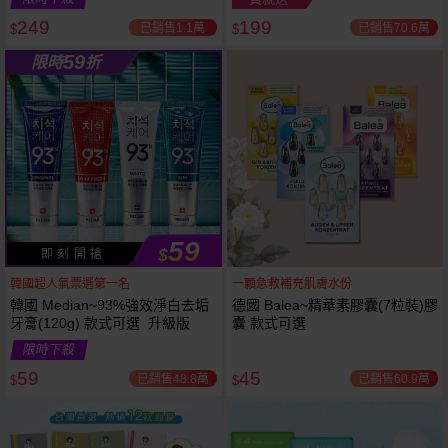
249
199
已銷售1.1萬
已銷售70.6萬
$
$
越多越
越多越
59
限時
折
便宜
便宜
59
$
即 刻 開 搶
韓國超人氣票選第一名
一顆急救補充肌膚水份
韓國 Median~93%強效淨白去垢
德國 Balea~精華素膠囊(7粒裝)膠
牙膏(120g) 款式可選 升級版
囊 款式可選
限時下殺
59
45
已銷售48.8萬
已銷售60.9萬
$
$