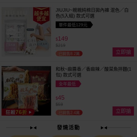
JIUJIU~親親純棉日拋內褲 混色／白
越多越
色(5入組) 款式可選
便宜
單件最低129元
149
$
$
219
立即搶
已銷售8.2萬
和秋~麻醬香／香麻辣／酸菜魚拌麵(1
包) 款式可選
全年最低
45
$
$
59
立即搶
76
狂殺
折
已銷售2.4萬
發燒活動