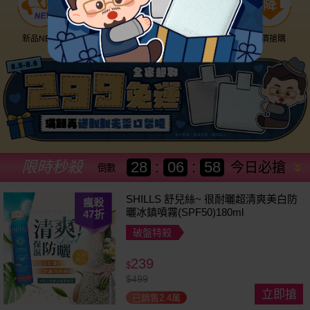
新品NEW
優惠神券
美幣回饋
降價搶購
限時秒殺
28
:
06
:
56
今日必搶
倒數
SHILLS 舒兒絲~ 很耐曬超清爽美白防
瘋殺
曬冰鎮噴霧(SPF50)180ml
47
折
破盤特殺
239
$
$
499
立即搶
已銷售2.4萬