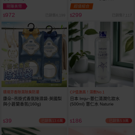
現賺美幣
超值組合
972
299
已銷售6,199
已銷售7,117
$
$
環境芬香除濕除臭防潮
CP值激高！濕敷No.1
康朵~吊掛式香氛除濕袋-英國梨
日本 Imju~薏仁清潤化妝水
與小蒼蘭香氛(160g)
(500ml) 薏仁水 Naturie
39
186
已銷售13.6萬
已銷售5.9萬
$
$