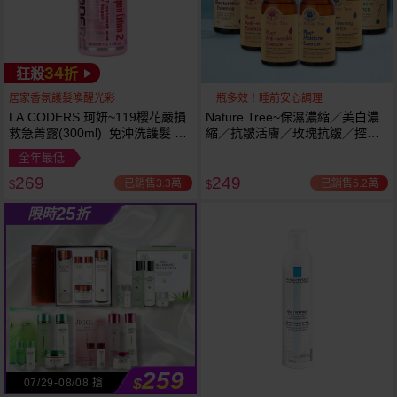
34
狂殺
折
居家香氛護髮喚醒光彩
一瓶多效！睡前安心調理
LA CODERS 珂妍~119櫻花嚴損
Nature Tree~保濕濃縮／美白濃
救急菁露(300ml) 免沖洗護髮 蕾
縮／抗皺活膚／玫瑰抗皺／控油
舒法克
抗痘／舒敏修護 精華液(250ml) 6
全年最低
款可選
269
249
已銷售3.3萬
已銷售5.2萬
$
$
25
限時
折
259
$
07/29-08/08 搶